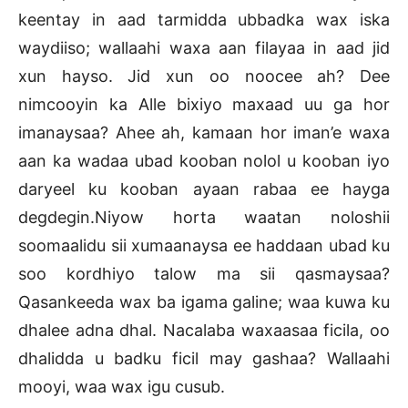
keentay in aad tarmidda ubbadka wax iska
waydiiso; wallaahi waxa aan filayaa in aad jid
xun hayso. Jid xun oo noocee ah? Dee
nimcooyin ka Alle bixiyo maxaad uu ga hor
imanaysaa? Ahee ah, kamaan hor iman’e waxa
aan ka wadaa ubad kooban nolol u kooban iyo
daryeel ku kooban ayaan rabaa ee hayga
degdegin.Niyow horta waatan noloshii
soomaalidu sii xumaanaysa ee haddaan ubad ku
soo kordhiyo talow ma sii qasmaysaa?
Qasankeeda wax ba igama galine; waa kuwa ku
dhalee adna dhal. Nacalaba waxaasaa ficila, oo
dhalidda u badku ficil may gashaa? Wallaahi
mooyi, waa wax igu cusub.