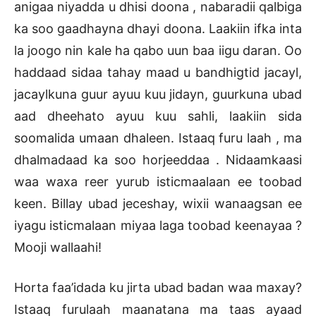
anigaa niyadda u dhisi doona , nabaradii qalbiga
ka soo gaadhayna dhayi doona. Laakiin ifka inta
la joogo nin kale ha qabo uun baa iigu daran. Oo
haddaad sidaa tahay maad u bandhigtid jacayl,
jacaylkuna guur ayuu kuu jidayn, guurkuna ubad
aad dheehato ayuu kuu sahli, laakiin sida
soomalida umaan dhaleen. Istaaq furu laah , ma
dhalmadaad ka soo horjeeddaa . Nidaamkaasi
waa waxa reer yurub isticmaalaan ee toobad
keen. Billay ubad jeceshay, wixii wanaagsan ee
iyagu isticmalaan miyaa laga toobad keenayaa ?
Mooji wallaahi!
Horta faa’idada ku jirta ubad badan waa maxay?
Istaaq furulaah maanatana ma taas ayaad