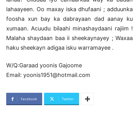
lahaayeen. Oo maxay iska dhufaani ; adduunka
foosha xun bay ka dabrayaan dad aanay ku
xumaan. Acuudu bilaahi minashaydaani rajiim !
Malaha shaydaan baa ii sheekaynayey ; Waxaa
haku sheekayn adigaa isku warramayee .
W/Q:Garaad yoonis Gajoome
Email: yoonis1951@hotmail.com
Facebook
Twitter