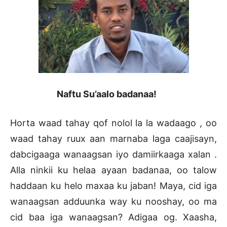
Naftu Su’aalo badanaa!
Horta waad tahay qof nolol la la wadaago , oo
waad tahay ruux aan marnaba laga caajisayn,
dabcigaaga wanaagsan iyo damiirkaaga xalan .
Alla ninkii ku helaa ayaan badanaa, oo talow
haddaan ku helo maxaa ku jaban! Maya, cid iga
wanaagsan adduunka way ku nooshay, oo ma
cid baa iga wanaagsan? Adigaa og. Xaasha,