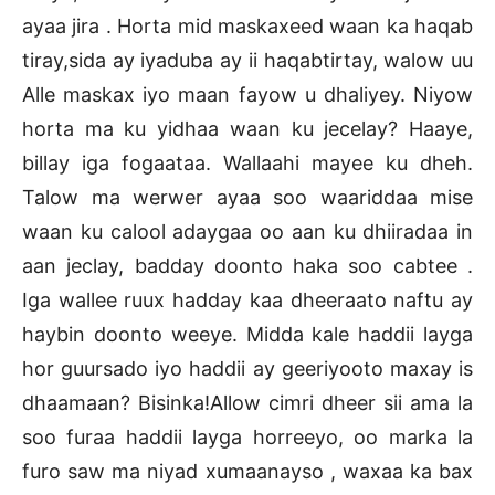
ayaa jira . Horta mid maskaxeed waan ka haqab
tiray,sida ay iyaduba ay ii haqabtirtay, walow uu
Alle maskax iyo maan fayow u dhaliyey. Niyow
horta ma ku yidhaa waan ku jecelay? Haaye,
billay iga fogaataa. Wallaahi mayee ku dheh.
Talow ma werwer ayaa soo waariddaa mise
waan ku calool adaygaa oo aan ku dhiiradaa in
aan jeclay, badday doonto haka soo cabtee .
Iga wallee ruux hadday kaa dheeraato naftu ay
haybin doonto weeye. Midda kale haddii layga
hor guursado iyo haddii ay geeriyooto maxay is
dhaamaan? Bisinka!Allow cimri dheer sii ama la
soo furaa haddii layga horreeyo, oo marka la
furo saw ma niyad xumaanayso , waxaa ka bax