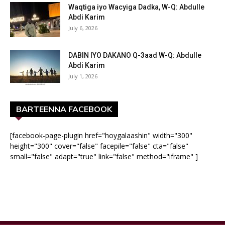
Waqtiga iyo Wacyiga Dadka, W-Q: Abdulle
Abdi Karim
July 6, 2026
DABIN IYO DAKANO Q-3aad W-Q: Abdulle
Abdi Karim
July 1, 2026
BARTEENNA FACEBOOK
[facebook-page-plugin href="hoygalaashin" width="300"
height="300" cover="false" facepile="false" cta="false"
small="false" adapt="true" link="false" method="iframe" ]