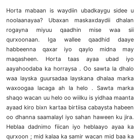
Horta mabaan is waydiin ubadkaygu sidee u
noolaanayaa? Ubaxan maskaxdaydii dhalan
rogayna miyuu qaadhin mise waa sii
qurxoonaan. Iga wallee qaadhid daaye
habbeenna qaxar iyo qaylo midna may
maqasheen. Horta taas ayaa ubad iyo
aayahoodaba ka horraysa . Oo sawta la dhalo
waa layska guursadaa layskana dhalaa marka
waxoogaa lacaga ah la helo . Sawta marka
shaqo wacan uu helo oo wiilku is yidhaa maanta
ayaad kiro bixn kartaa birtiisa cabaysta habeen
oo dhanna saamalayl iyo sahan haween ku jira.
Heblaa dadnimo fiican iyo heblaayo ayaa ka
qurxoon ; mid kalaa ka samir wacan mid baa ka