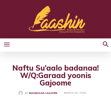
Naftu Su’aalo badanaa!
W/Q:Garaad yoonis
Gajoome
MARCH 26, 2016
BY
MAAMULKA LAASHIN