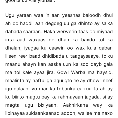
goorta uu Alle yidhaa .
Ugu yaraan waa in aan yeeshaa baloodh dhul
ah oo haddii aan degdeg uu ga dhinto ay salka
dabada saaraan. Haka werwerin taas oo miyaad
inta aad waxaas oo dhan ka baxdo tol ka
dhalan; iyagaa ku caawin oo wax kula qaban
illeen reer baad dhidibada u taagaysaaye, tolku
maanu ahayn kan aaska uun ka soo qayb gala
ma tol kale ayaa jira. Gow! Warba ma haysid,
maalinta ay naftu iga aguugto ee ay dhowr neef
igu qalaan iyo mar ka tobanka carruurta ah ay
ku biirto magtu bay ka rahmayaan jagada, si ay
magta ugu bixiyaan. Aakhirkana way ka
iibinayaa suldaankaanad aqoon, wallee ma naxo