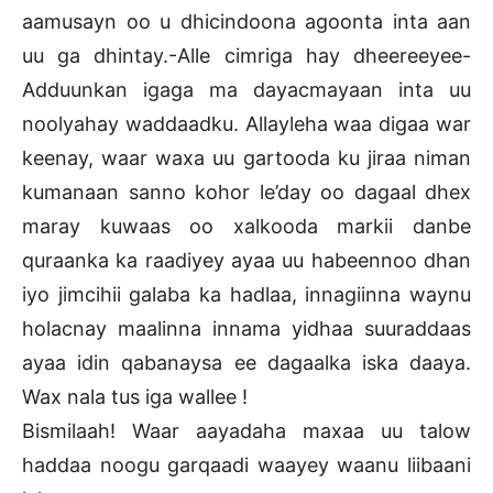
aamusayn oo u dhicindoona agoonta inta aan
uu ga dhintay.-Alle cimriga hay dheereeyee-
Adduunkan igaga ma dayacmayaan inta uu
noolyahay waddaadku. Allayleha waa digaa war
keenay, waar waxa uu gartooda ku jiraa niman
kumanaan sanno kohor le’day oo dagaal dhex
maray kuwaas oo xalkooda markii danbe
quraanka ka raadiyey ayaa uu habeennoo dhan
iyo jimcihii galaba ka hadlaa, innagiinna waynu
holacnay maalinna innama yidhaa suuraddaas
ayaa idin qabanaysa ee dagaalka iska daaya.
Wax nala tus iga wallee !
Bismilaah! Waar aayadaha maxaa uu talow
haddaa noogu garqaadi waayey waanu liibaani