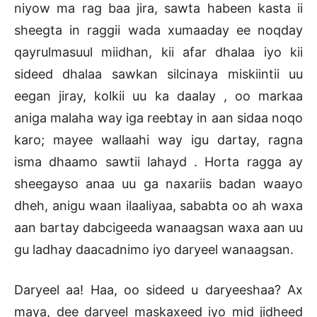
niyow ma rag baa jira, sawta habeen kasta ii
sheegta in raggii wada xumaaday ee noqday
qayrulmasuul miidhan, kii afar dhalaa iyo kii
sideed dhalaa sawkan silcinaya miskiintii uu
eegan jiray, kolkii uu ka daalay , oo markaa
aniga malaha way iga reebtay in aan sidaa noqo
karo; mayee wallaahi way igu dartay, ragna
isma dhaamo sawtii lahayd . Horta ragga ay
sheegayso anaa uu ga naxariis badan waayo
dheh, anigu waan ilaaliyaa, sababta oo ah waxa
aan bartay dabcigeeda wanaagsan waxa aan uu
gu ladhay daacadnimo iyo daryeel wanaagsan.
Daryeel aa! Haa, oo sideed u daryeeshaa? Ax
maya, dee daryeel maskaxeed iyo mid jidheed