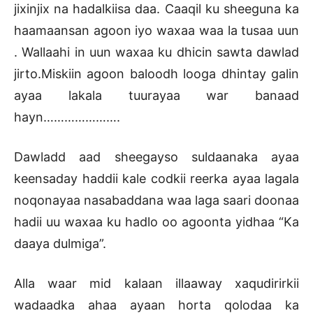
jixinjix na hadalkiisa daa. Caaqil ku sheeguna ka
haamaansan agoon iyo waxaa waa la tusaa uun
. Wallaahi in uun waxaa ku dhicin sawta dawlad
jirto.Miskiin agoon baloodh looga dhintay galin
ayaa lakala tuurayaa war banaad
hayn………………….
Dawladd aad sheegayso suldaanaka ayaa
keensaday haddii kale codkii reerka ayaa lagala
noqonayaa nasabaddana waa laga saari doonaa
hadii uu waxaa ku hadlo oo agoonta yidhaa “Ka
daaya dulmiga”.
Alla waar mid kalaan illaaway xaqudirirkii
wadaadka ahaa ayaan horta qolodaa ka