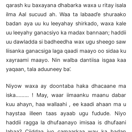
qarash ku baxayana dhabarka waxa u ritay isala
ilma Aal sucuud ah. Waa ta labaad’e shuraako
badan aya uu ku leeyahay shirkado, waxa kale
uu leeyahy ganacsiyo ka madax bannaan; haddii
uu dawladda si badheedha wax ugu sheego saw
liisanka ganacsiga laga qaadi maayo oo sidaa ku
xayraami maayo. Nin walba dantiisa isgaa kaa
yaqaan, tala aduuneey ba’.
Niyow waxa ay doontaba haka dhacaane ma
iska……… ! May, waar iimaanku maanu dabar
kuu ahayn, haa wallaahi , ee kaadi ahaan ma u
haystaa illeen taas ayaab ugu fudude. Niyo
haddii ragga la dhufaanayo imisaa is dhufaani
lahaa? Ciiddaa iyo camaarkaa way ka badan