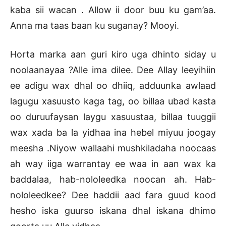
kaba sii wacan . Allow ii door buu ku gam’aa.
Anna ma taas baan ku suganay? Mooyi.
Horta marka aan guri kiro uga dhinto siday u
noolaanayaa ?Alle ima dilee. Dee Allay leeyihiin
ee adigu wax dhal oo dhiiq, adduunka awlaad
lagugu xasuusto kaga tag, oo billaa ubad kasta
oo duruufaysan laygu xasuustaa, billaa tuuggii
wax xada ba la yidhaa ina hebel miyuu joogay
meesha .Niyow wallaahi mushkiladaha noocaas
ah way iiga warrantay ee waa in aan wax ka
baddalaa, hab-nololeedka noocan ah. Hab-
nololeedkee? Dee haddii aad fara guud kood
hesho iska guurso iskana dhal iskana dhimo