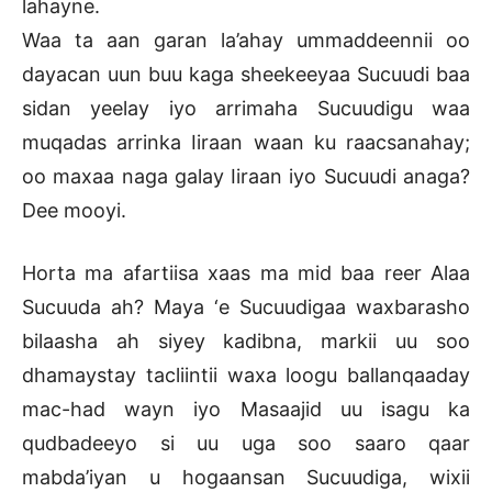
lahayne.
Waa ta aan garan la’ahay ummaddeennii oo
dayacan uun buu kaga sheekeeyaa Sucuudi baa
sidan yeelay iyo arrimaha Sucuudigu waa
muqadas arrinka Iiraan waan ku raacsanahay;
oo maxaa naga galay Iiraan iyo Sucuudi anaga?
Dee mooyi.
Horta ma afartiisa xaas ma mid baa reer Alaa
Sucuuda ah? Maya ‘e Sucuudigaa waxbarasho
bilaasha ah siyey kadibna, markii uu soo
dhamaystay tacliintii waxa loogu ballanqaaday
mac-had wayn iyo Masaajid uu isagu ka
qudbadeeyo si uu uga soo saaro qaar
mabda’iyan u hogaansan Sucuudiga, wixii