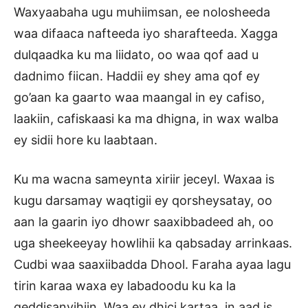
Waxyaabaha ugu muhiimsan, ee nolosheeda
waa difaaca nafteeda iyo sharafteeda. Xagga
dulqaadka ku ma liidato, oo waa qof aad u
dadnimo fiican. Haddii ey shey ama qof ey
go’aan ka gaarto waa maangal in ey cafiso,
laakiin, cafiskaasi ka ma dhigna, in wax walba
ey sidii hore ku laabtaan.
Ku ma wacna sameynta xiriir jeceyl. Waxaa is
kugu darsamay waqtigii ey qorsheysatay, oo
aan la gaarin iyo dhowr saaxibbadeed ah, oo
uga sheekeeyay howlihii ka qabsaday arrinkaas.
Cudbi waa saaxiibadda Dhool. Faraha ayaa lagu
tirin karaa waxa ey labadoodu ku ka la
geddisanyihiin. Waa ey dhici kartaa, in aad is