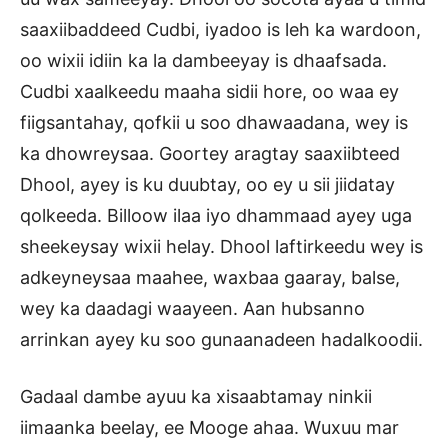
saaxiibaddeed Cudbi, iyadoo is leh ka wardoon,
oo wixii idiin ka la dambeeyay is dhaafsada.
Cudbi xaalkeedu maaha sidii hore, oo waa ey
fiigsantahay, qofkii u soo dhawaadana, wey is
ka dhowreysaa. Goortey aragtay saaxiibteed
Dhool, ayey is ku duubtay, oo ey u sii jiidatay
qolkeeda. Billoow ilaa iyo dhammaad ayey uga
sheekeysay wixii helay. Dhool laftirkeedu wey is
adkeyneysaa maahee, waxbaa gaaray, balse,
wey ka daadagi waayeen. Aan hubsanno
arrinkan ayey ku soo gunaanadeen hadalkoodii.
Gadaal dambe ayuu ka xisaabtamay ninkii
iimaanka beelay, ee Mooge ahaa. Wuxuu mar