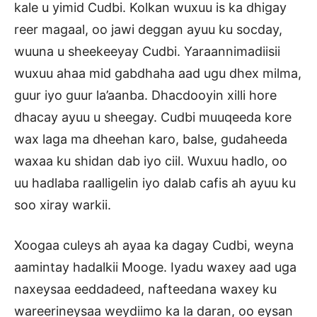
kale u yimid Cudbi. Kolkan wuxuu is ka dhigay
reer magaal, oo jawi deggan ayuu ku socday,
wuuna u sheekeeyay Cudbi. Yaraannimadiisii
wuxuu ahaa mid gabdhaha aad ugu dhex milma,
guur iyo guur la’aanba. Dhacdooyin xilli hore
dhacay ayuu u sheegay. Cudbi muuqeeda kore
wax laga ma dheehan karo, balse, gudaheeda
waxaa ku shidan dab iyo ciil. Wuxuu hadlo, oo
uu hadlaba raalligelin iyo dalab cafis ah ayuu ku
soo xiray warkii.
Xoogaa culeys ah ayaa ka dagay Cudbi, weyna
aamintay hadalkii Mooge. Iyadu waxey aad uga
naxeysaa eeddadeed, nafteedana waxey ku
wareerineysaa weydiimo ka la daran, oo eysan