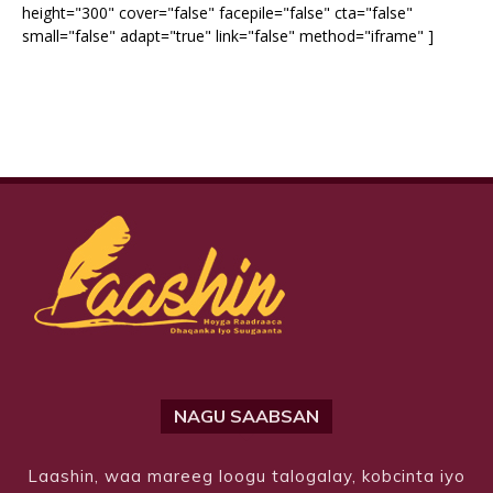
height="300" cover="false" facepile="false" cta="false"
small="false" adapt="true" link="false" method="iframe" ]
NAGU SAABSAN
Laashin, waa mareeg loogu talogalay, kobcinta iyo