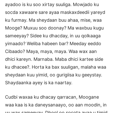
ayadoo is ku soo xirtay suuliga. Mowjado ku
socda xawaare sare ayaa maskaxdeedii yareyd
ku furmay. Ma sheydaan buu ahaa, mise, waa
Mooge? Muxuu soo doonay? Ma waxbuu kugu
sameeyay? Sidee ku dhacday, in uu qolkaaga
yimaado? Weliba habeen bar? Meeday eeddo
Cibaado? Maya, maya, maya. Waa wax aan
dhici kareyn. Marnaba. Maba dhici kartee side
ku dhacee?. Horta ka bax suuligan, malaha waa
sheydaan kuu yimid, oo gurigiisa ku geeystay.
Shaydaanka ayey is ka naartay.
Cudbi waxaa ku dhacay qarracan, Moogane
waa kaa is ka daneysanaayo, oo aan moodin, in
uu wax sameeyay. Dhool oo socota ayaa u timid