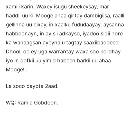
xamili karin. Waxey isugu sheekeysay, mar
haddii uu kii Mooge ahaa qirtay dambigiisa, raalli
gellinna uu bixay, in xaalku fududaayay, aysanna
habboonayn, in ay sii adkayso, iyadoo sidii hore
ka wanaagsan ayeyna u tagtay saaxiibaddeed
Dhool, oo ey uga warrantay waxa soo kordhay
iyo in qofkii uu yimid habeen barkii uu ahaa
Mooge! .
La soco qaybta 2aad.
WQ: Ramla Gobdoon.