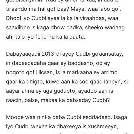
tiraahdo ma hal qof baa? Maya, waa labo qof.
Dhool iyo Cudbi ayaa la ka la yiraahdaa, waa
saaxiibbo is kaga dhow dadka, sheeko wadaag
ah, talo iyo fekerna ka la qaata.
Dabayaaqadii 2013-di ayey Cudbi go’aansatay,
in dabeecadaha qaar ey baddasho, oo ey
noqoto qof jilicsan, is la markaana ey arrimo
qaar ka dhigto, kuwo aan ka soo qaad laheyn, si
aayar ahna ey uga gudubto, ayadoo aan is
raacin, balse, maxaa ka qabsaday Cudbi?
Mooge waa ninka qaba Cudbi eeddadeed. Isaga
iyo Cudbi waxaa ka dhaxeeya is xushmeeyn,