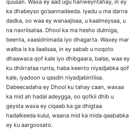
quusan. Waxa ey aad ugu hanweyntahay, in ey
ka dhabeyso go’aannadeeda. Iyadu u ma darna
dadka, oo waa ey wanaajisaa, u kaalmeysaa, u
na naxriisataa. Dhool ka ma hesho dulmiga,
beenta, xaasidnimada iyo dhagarta. Waxey mar
walba is ka ilaalisaa, in ey sabab u noqoto
dhaawaca qof kale iyo dhibgaara, balse, waa ey
ku dhiirrataa runta, haba keento niyadjabka qof
kale, iyadoon u qasdin niyadjabintiisa.
Dabeecadaha ey Dhool ku tahay caan, waxaa
ka mid ah hadal adeygga, oo qofkii dhib u
geysta waxa ey ciqaab ka ga dhigtaa
hadalkeeda kulul, waana mid ka mida qaababka
ey ku aargoosato.