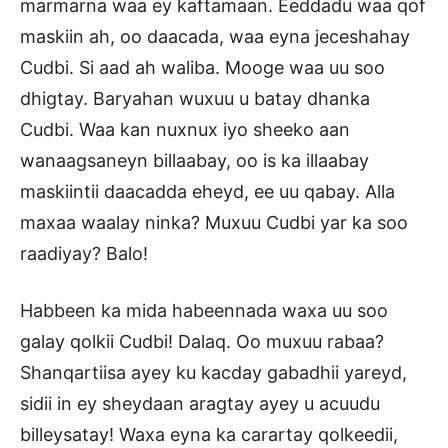
marmarna waa ey kaftamaan. Eeddadu waa qof
maskiin ah, oo daacada, waa eyna jeceshahay
Cudbi. Si aad ah waliba. Mooge waa uu soo
dhigtay. Baryahan wuxuu u batay dhanka
Cudbi. Waa kan nuxnux iyo sheeko aan
wanaagsaneyn billaabay, oo is ka illaabay
maskiintii daacadda eheyd, ee uu qabay. Alla
maxaa waalay ninka? Muxuu Cudbi yar ka soo
raadiyay? Balo!
Habbeen ka mida habeennada waxa uu soo
galay qolkii Cudbi! Dalaq. Oo muxuu rabaa?
Shanqartiisa ayey ku kacday gabadhii yareyd,
sidii in ey sheydaan aragtay ayey u acuudu
billeysatay! Waxa eyna ka carartay qolkeedii,