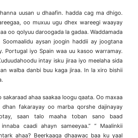
dhanna uusan u dhaafin. hadda cag ma dhigo.
areegaa, oo muxuu ugu dhex wareegi waayay
yaa oo qolyuu daroogada la gadaa. Waddamada
 Soomaalidu aysan joogin haddii ay joogtana
. Portugal iyo Spain waa uu kasoo warramay.
duudahoodu intay isku jiraa iyo meelaha sida
 walba danbi buu kaga jiraa. In la xiro bishii
a.
yo sakaraad ahaa saakaa loogu qaata. Oo maxaa
o dhan fakarayay oo marba qorshe dajinayay
otay, saan talo maaha toban sano baad
innaba caadi ahayn sameeyaa.” “ Maalinkii
khtark ahaa? Beerkaaga dhaawac baa ku yaal