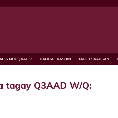
AL & MUUQAAL
BAHDA LAASHIN
NAGU SAABSAN
qa tagay Q3AAD W/Q: