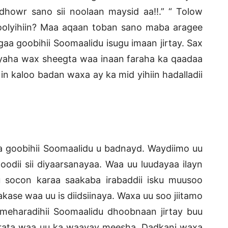
dhowr sano sii noolaan maysid aa!!.” “ Tolow
oolyihiin? Maa aqaan toban sano maba aragee
gaa goobihii Soomaalidu isugu imaan jirtay. Sax
aha wax sheegta waa inaan faraha ka qaadaa
 in kaloo badan waxa ay ka mid yihiin hadalladii
 goobihii Soomaalidu u badnayd. Waydiimo uu
odii sii diyaarsanayaa. Waa uu luudayaa ilayn
 socon karaa saakaba irabaddii isku muusoo
se waa uu is diidsiinaya. Waxa uu soo jiitamo
eharadihii Soomaalidu dhoobnaan jirtay buu
garata waa uu ka waayay meesha. Dadkani waxa