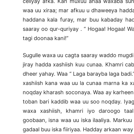
celiyay afka. Kan muxuu ahaa waxaba sun
waa uu xiraa; mar afkuu u dhaweeya hadda
haddana kala furay, mar buu kabaday hadd
saaray oo qur-quriyay . “ Hogaa! Hogaa! W
tagi doonaa kani!”
Sugulle waxa uu cagta saaray waddo mugdi 
jiray hadda xashiish kuu cunaa. Khamri cab
dheer yahay. Waa “ Laga barayba laga badi.
xashiish kana waa uu la cunaa marna ka x
noqday kharash soconaya. Waa ay karheen 
toban bari kaddib waa uu soo noqday. Iy
waxa xashiish, khamri iyo daroogo taa
goobaan, isna waa uu iska ilaaliya. Markuu
gadaal buu iska fiiriyaa. Hadday arkaan wa