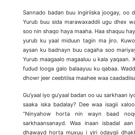
Sannado badan buu ingiriiska joogay, oo 
Yurub buu sida marawaxaddii ugu dhex w
soo nin shaqo haya maaha. Haa shaquu ha
yurub ku yaal miduun tagin ma jiro. Kuwo
aysan ku badnayn buu cagaha soo mariyay
Yurub maagaalo magaaluu u kala yaqaan. Xu
fudud looga galo balaayuu ku qabaa. Waddan
dhowr jeer ceebtiisa maahee waa caadadiis
Gu’yaal iyo gu’yaal badan oo uu sarkhaan i
saaka iska badalay? Dee waa isagii xalo
“Ninyahow horta nin wayn baad noq
sarkhaansanayd. Waa inaan isbadal aan 
dhawayd horta muxuu i yiri odaygii dha