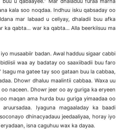
 buu u qabaayee.” Mar dhaladuu furaa marna
na kala soo noqdaa. Indhuu isku qabsaday oo
ana mar labaad u celiyay, dhaladii buu afka
ar ka qabta… war ka qabta… Alla beerkiisuu ma
iyo musaabiir badan. Awal hadduu sigaar cabbi
bidiisii waa ay badatay oo saaxiibadii buu faro
” Isagu ma gatee tay soo gataan buu la cabbaa,
adaa. Dhowr dhaluu maalintii cabbaa. Waxa uu
oo naceen. Dhowr jeer oo ay guriga ka eryeen
agoo maqan ama hurda buu guriga yimaadaa oo
l aruursadaa. Iyaguna magaaladay ka baadi
 soconayo dhinacyadauu jeedaaliyaa, horay iyo
y eryadaan, isna caguhuu wax ka dayaa.