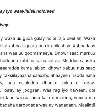
y iyo waayihiisii nololeed
isay
yay waxa uu guda galay nolol rajo beel ah. Waxa
ii. Hal xabbo sigaara buu ku bilaabay. Xabbadaas
bbana waa uu qoomameeya. Dhowr saac markuu
a haddana xabbad kaluu shitaa. Mudduu saas ku
araaradda kama jabiso, dhowr xabuu nus saac
y taksiilayaasha saaxiibo ahaayeen hadda isma
ay, haa cajaladda dhanka kaluu u rogay.
 ba’ay ay joogaan. Waa rag iyo haween, qol
seexdaan waxba uma kala qarsoona, waxna ma
o irbadaha daroogada waa ay wadagaan. Maalintii