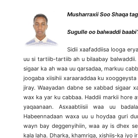
Musharraxii Soo Shaqa taga
Sugulle oo balwaddi baabi’
Sidii xaafaddiisa looga er
uu si tartiib-tartiib ah u bilaabay balwadd
sigaar ka ah waa uu qarsadaa, markuu ca
joogaba xiisihii xaraaraddaa ku xooggeyst
jiray. Waayadan dabne se xabbad sigaar x
wax ka yar ku cabbaa. Haddii markii hore a
yaqaanaan. Asxaabtiisii waa uu badal
Habeennadaan waxa uu u hoydaa guri duul
wayn bay deggenyihiin, waa ay is dhex 
kala laha. Dharka, khamriga, xishiis-ka iy