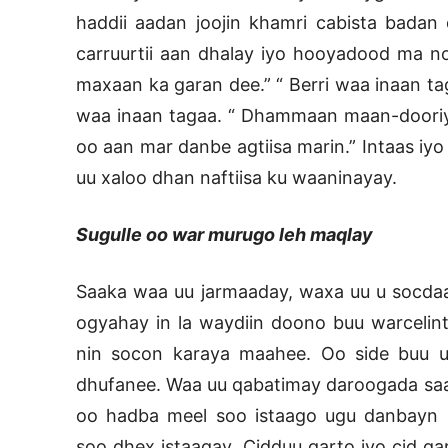
haddii aadan joojin khamri cabista badan 
carruurtii aan dhalay iyo hooyadood ma n
maxaan ka garan dee.” “ Berri waa inaan ta
waa inaan tagaa. “ Dhammaan maan-dooriy
oo aan mar danbe agtiisa marin.” Intaas iyo
uu xaloo dhan naftiisa ku waaninayay.
Sugulle oo war murugo leh maqlay
Saaka waa uu jarmaaday, waxa uu u socdaa
ogyahay in la waydiin doono buu warcelinto
nin socon karaya maahee. Oo side buu u
dhufanee. Waa uu qabatimay daroogada saaka
oo hadba meel soo istaago ugu danbayn m
soo dhex istaagay. Cidduu garto iyo cid 