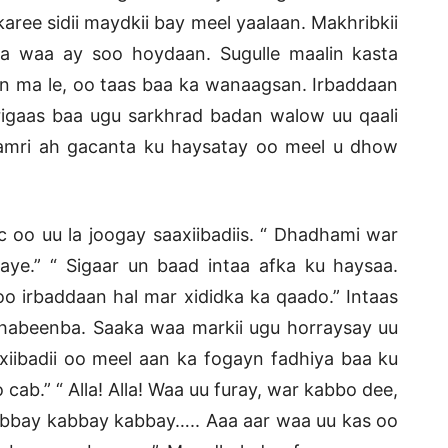
ree sidii maydkii bay meel yaalaan. Makhribkii
a waa ay soo hoydaan. Sugulle maalin kasta
an ma le, oo taas baa ka wanaagsan. Irbaddaan
rigaas baa ugu sarkhrad badan walow uu qaali
hamri ah gacanta ku haysatay oo meel u dhow
 oo uu la joogay saaxiibadiis. “ Dhadhami war
aye.” “ Sigaar un baad intaa afka ku haysaa.
o irbaddaan hal mar xididka ka qaado.” Intaas
o habeenba. Saaka waa markii ugu horraysay uu
iibadii oo meel aan ka fogayn fadhiya baa ku
cab.” “ Alla! Alla! Waa uu furay, war kabbo dee,
bbay kabbay kabbay….. Aaa aar waa uu kas oo