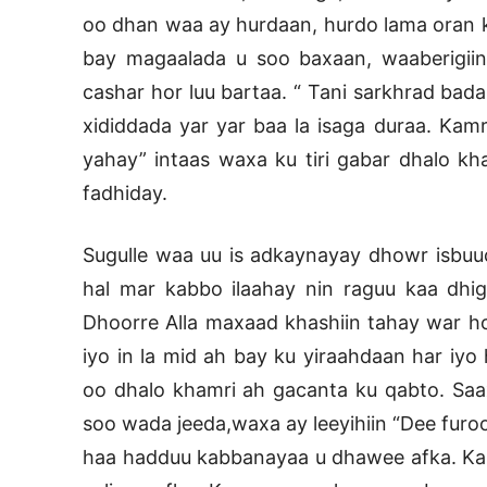
oo dhan waa ay hurdaan, hurdo lama oran ka
bay magaalada u soo baxaan, waaberigiin
cashar hor luu bartaa. “ Tani sarkhrad bad
xididdada yar yar baa la isaga duraa. Kam
yahay” intaas waxa ku tiri gabar dhalo k
fadhiday.
Sugulle waa uu is adkaynayay dhowr isbuuc
hal mar kabbo ilaahay nin raguu kaa dhig
Dhoorre Alla maxaad khashiin tahay war ho
iyo in la mid ah bay ku yiraahdaan har iy
oo dhalo khamri ah gacanta ku qabto. Saax
soo wada jeeda,waxa ay leeyihiin “Dee furoo 
haa hadduu kabbanayaa u dhawee afka. Ka