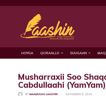
HOYGA
QORAALLO
SUUGAAN
MAQ
Musharraxii Soo Sha
Cabdullaahi (YamYam)
BY
MAAMULKA LAASHIN
DECEMBER 8, 2016