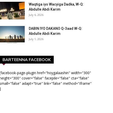
Waqtiga iyo Wacyiga Dadka, W-Q:
Abdulle Abdi Karim
July 6, 2026
DABIN IYO DAKANO Q-3aad W-Q:
Abdulle Abdi Karim
July 1, 2026
BARTEENNA FACEBOOK
[facebook-page-plugin href="hoygalaashin" width="300"
height="300" cover="false" facepile="false" cta="false"
small="false" adapt="true" link="false" method="iframe"
]