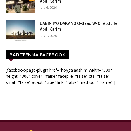
Abdi Karim
July 6, 2026
DABIN IYO DAKANO Q-3aad W-Q: Abdulle
Abdi Karim
July 1, 2026
BARTEENNA FACEBOOK
[facebook-page-plugin href="hoygalaashin" width="300"
height="300" cover="false" facepile="false" cta="false"
small="false" adapt="true" link="false" method="iframe" ]