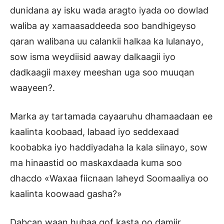
dunidana ay isku wada aragto iyada oo dowlad
waliba ay xamaasaddeeda soo bandhigeyso
qaran walibana uu calankii halkaa ka lulanayo,
sow isma weydiisid aaway dalkaagii iyo
dadkaagii maxey meeshan uga soo muuqan
waayeen?.
Marka ay tartamada cayaaruhu dhamaadaan ee
kaalinta koobaad, labaad iyo seddexaad
koobabka iyo haddiyadaha la kala siinayo, sow
ma hinaastid oo maskaxdaada kuma soo
dhacdo «Waxaa fiicnaan laheyd Soomaaliya oo
kaalinta koowaad gasha?»
Dabcan waan hubaa qof kasta oo damiir