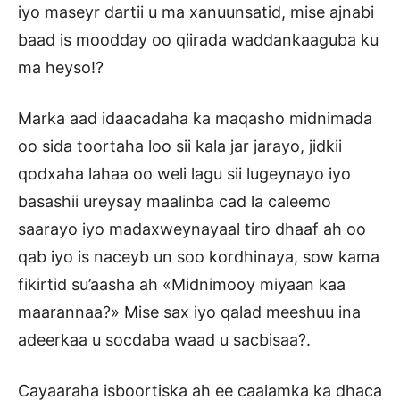
iyo maseyr dartii u ma xanuunsatid, mise ajnabi
baad is moodday oo qiirada waddankaaguba ku
ma heyso!?
Marka aad idaacadaha ka maqasho midnimada
oo sida toortaha loo sii kala jar jarayo, jidkii
qodxaha lahaa oo weli lagu sii lugeynayo iyo
basashii ureysay maalinba cad la caleemo
saarayo iyo madaxweynayaal tiro dhaaf ah oo
qab iyo is naceyb un soo kordhinaya, sow kama
fikirtid su’aasha ah «Midnimooy miyaan kaa
maarannaa?» Mise sax iyo qalad meeshuu ina
adeerkaa u socdaba waad u sacbisaa?.
Cayaaraha isboortiska ah ee caalamka ka dhaca