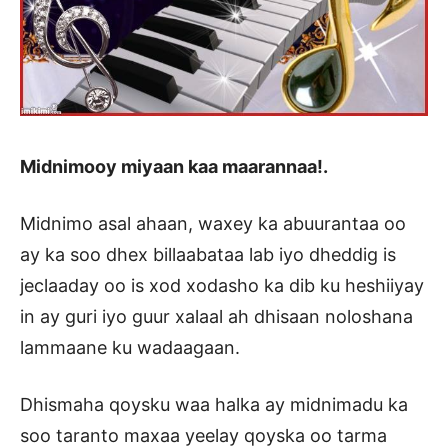
Midnimooy miyaan kaa maarannaa!.
Midnimo asal ahaan, waxey ka abuurantaa oo
ay ka soo dhex billaabataa lab iyo dheddig is
jeclaaday oo is xod xodasho ka dib ku heshiiyay
in ay guri iyo guur xalaal ah dhisaan noloshana
lammaane ku wadaagaan.
Dhismaha qoysku waa halka ay midnimadu ka
soo taranto maxaa yeelay qoyska oo tarma