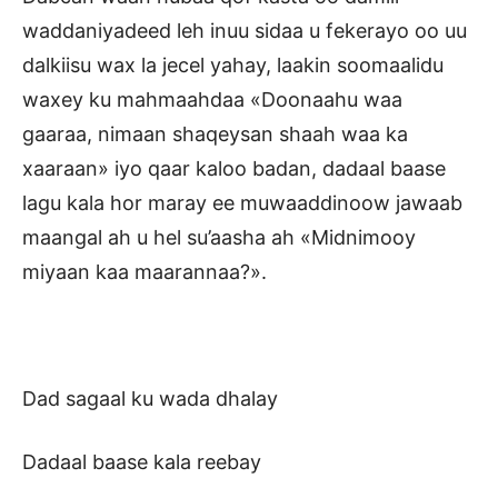
waddaniyadeed leh inuu sidaa u fekerayo oo uu
dalkiisu wax la jecel yahay, laakin soomaalidu
waxey ku mahmaahdaa «Doonaahu waa
gaaraa, nimaan shaqeysan shaah waa ka
xaaraan» iyo qaar kaloo badan, dadaal baase
lagu kala hor maray ee muwaaddinoow jawaab
maangal ah u hel su’aasha ah «Midnimooy
miyaan kaa maarannaa?».
Dad sagaal ku wada dhalay
Dadaal baase kala reebay