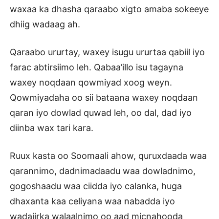
waxaa ka dhasha qaraabo xigto amaba sokeeye
dhiig wadaag ah.
Qaraabo ururtay, waxey isugu ururtaa qabiil iyo
farac abtirsiimo leh. Qabaa’illo isu tagayna
waxey noqdaan qowmiyad xoog weyn.
Qowmiyadaha oo sii bataana waxey noqdaan
qaran iyo dowlad quwad leh, oo dal, dad iyo
diinba wax tari kara.
Ruux kasta oo Soomaali ahow, quruxdaada waa
qarannimo, dadnimadaadu waa dowladnimo,
gogoshaadu waa ciidda iyo calanka, huga
dhaxanta kaa celiyana waa nabadda iyo
wadajirka walaalnimo oo aad micnahooda