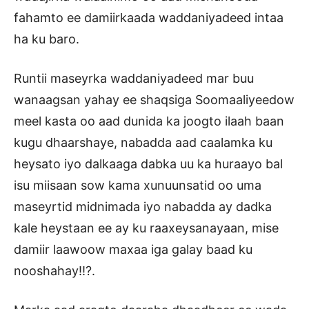
fahamto ee damiirkaada waddaniyadeed intaa
ha ku baro.
Runtii maseyrka waddaniyadeed mar buu
wanaagsan yahay ee shaqsiga Soomaaliyeedow
meel kasta oo aad dunida ka joogto ilaah baan
kugu dhaarshaye, nabadda aad caalamka ku
heysato iyo dalkaaga dabka uu ka huraayo bal
isu miisaan sow kama xunuunsatid oo uma
maseyrtid midnimada iyo nabadda ay dadka
kale heystaan ee ay ku raaxeysanayaan, mise
damiir laawoow maxaa iga galay baad ku
nooshahay!!?.