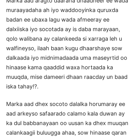
Marka aad aragto daaraha dhaadheer ee wada
muraayadaha ah iyo waddooyinka quruxda
badan ee ubaxa lagu wada afmeeray ee
dalxiiska iyo socotada ay is daba marayaan,
qolo walibana ay calankeeda si xarraga leh u
walfineyso, ilaah baan kugu dhaarshaye sow
dalkaada iyo midnimadaada uma maseyrtid oo
hinaase kama qaaddid waxa hortaada ka
muuqda, mise dameeri dhaan raacday un baad
iska tahay!?.
Marka aad dhex socoto dalalka horumaray ee
aad arkeyso safaarado calamo kala duwan ay
ka dul babbanayaan oo uusan ka dhex muuqan
calankaagii buluugga ahaa, sow hinaase qaran