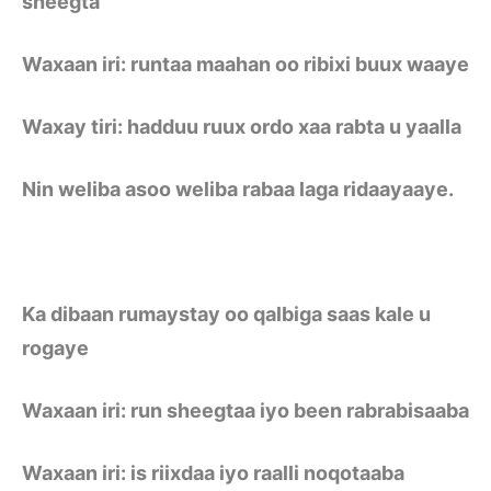
sheegta
Waxaan iri: runtaa maahan oo ribixi buux waaye
Waxay tiri: hadduu ruux ordo xaa rabta u yaalla
Nin weliba asoo weliba rabaa laga ridaayaaye.
Ka dibaan rumaystay oo qalbiga saas kale u
rogaye
Waxaan iri: run sheegtaa iyo been rabrabisaaba
Waxaan iri: is riixdaa iyo raalli noqotaaba