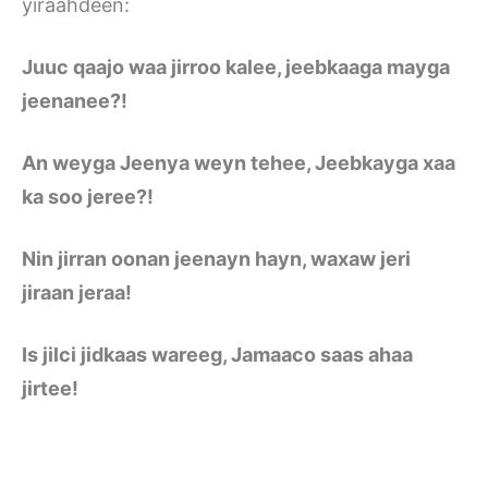
yiraahdeen:
Juuc qaajo waa jirroo kalee, jeebkaaga mayga
jeenanee?!
An weyga Jeenya weyn tehee, Jeebkayga xaa
ka soo jeree?!
Nin jirran oonan jeenayn hayn, waxaw jeri
jiraan jeraa!
Is jilci jidkaas wareeg, Jamaaco saas ahaa
jirtee!