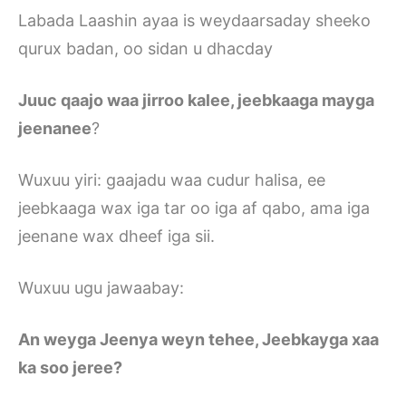
Labada Laashin ayaa is weydaarsaday sheeko
qurux badan, oo sidan u dhacday
Juuc qaajo waa jirroo kalee, jeebkaaga mayga
jeenanee
?
Wuxuu yiri: gaajadu waa cudur halisa, ee
jeebkaaga wax iga tar oo iga af qabo, ama iga
jeenane wax dheef iga sii.
Wuxuu ugu jawaabay:
An weyga Jeenya weyn tehee, Jeebkayga xaa
ka soo jeree?