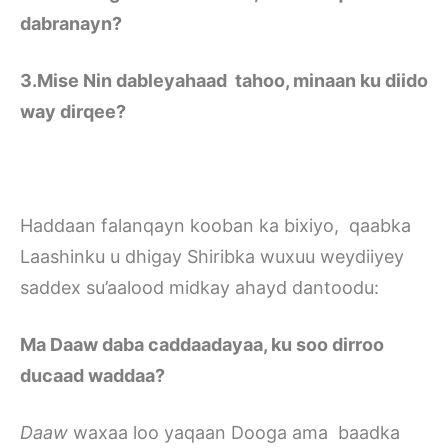
dabranayn?
3.Mise Nin dableyahaad tahoo, minaan ku diido
way dirqee?
Haddaan falanqayn kooban ka bixiyo, qaabka
Laashinku u dhigay Shiribka wuxuu weydiiyey
saddex su’aalood midkay ahayd dantoodu:
Ma Daaw daba caddaadayaa, ku soo dirroo
ducaad waddaa?
Daaw
waxaa loo yaqaan Dooga ama baadka