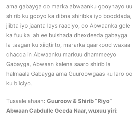
ama gabayga oo marka abwaanku gooynayo uu
shirib ku gooyo ka dibna shiribka iyo booddada,
jiibta iyo jaanta lays raaciyo, oo Abwaanka gole
ka fuulka ah ee bulshada dhexdeeda gabayga
la taagan ku xiiqtirto, mararka qaarkood waxaa
dhacda in Abwaanku markuu dhammeeyo
Gabayga, Abwaan kalena saaro shirib la
halmaala Gabayga ama Guuroowgaas ku laro oo
ku bilciyo.
Tusaale ahaan:
Guuroow & Shirib “Riyo”
Abwaan Cabdulle Geeda Naar, wuxuu yiri: