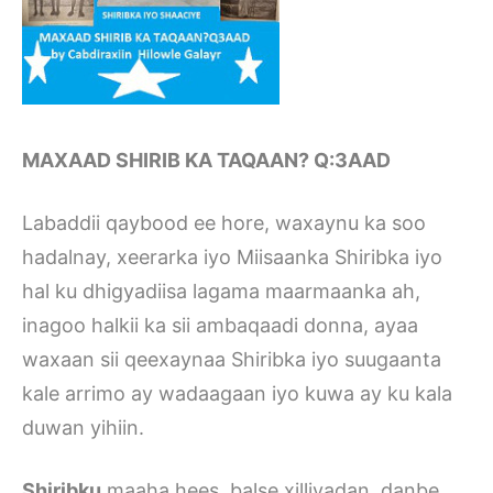
MAXAAD SHIRIB KA TAQAAN? Q:3AAD
Labaddii qaybood ee hore, waxaynu ka soo
hadalnay, xeerarka iyo Miisaanka Shiribka iyo
hal ku dhigyadiisa lagama maarmaanka ah,
inagoo halkii ka sii ambaqaadi donna, ayaa
waxaan sii qeexaynaa Shiribka iyo suugaanta
kale arrimo ay wadaagaan iyo kuwa ay ku kala
duwan yihiin.
Shiribku
maaha hees, balse xilliyadan danbe