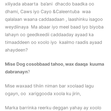
xiliyada abaarta ba’ani dhacdo baadka oo
dhami, Caws iyo Cayo &Caleentuba waa
qalalaan waana caddaadaan , laashinku isagoo
weydiinaya Ma abaar iyo meel baad iyo biyoba
lahayn oo geedkeedii caddaaday ayaad ka
timaaddeen oo xoolo iyo kaalmo raadis ayaad
ahaydeen?
Mise Dog cosobbaad tahoo, wax daaqa kuuma
dabranayn
?
Mise waxaad tihiin niman bar xoolaad lagu
ogayn, oo xariggooda xoola ku jirin,
Marka barrinka reerku deggan yahay ay xoolo