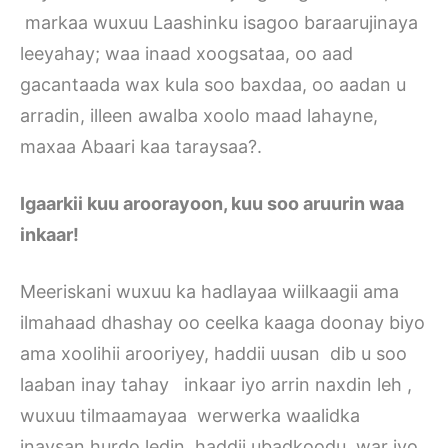
markaa wuxuu Laashinku isagoo baraarujinaya
leeyahay; waa inaad xoogsataa, oo aad
gacantaada wax kula soo baxdaa, oo aadan u
arradin, illeen awalba xoolo maad lahayne,
maxaa Abaari kaa taraysaa?.
Igaarkii kuu aroorayoon, kuu soo aruurin waa
inkaar!
Meeriskani wuxuu ka hadlayaa wiilkaagii ama
ilmahaad dhashay oo ceelka kaaga doonay biyo
ama xoolihii arooriyey, haddii uusan dib u soo
laaban inay tahay inkaar iyo arrin naxdin leh ,
wuxuu tilmaamayaa werwerka waalidka
inaysan hurdo ledin haddii ubadkoodu war iyo