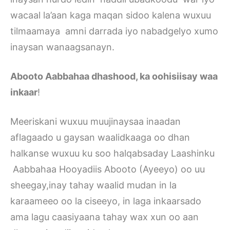
wacaal la’aan kaga maqan sidoo kalena wuxuu
tilmaamaya amni darrada iyo nabadgelyo xumo
inaysan wanaagsanayn.
Abooto Aabbahaa dhashood, ka oohisiisay waa
inkaar
!
Meeriskani wuxuu muujinaysaa inaadan
aflagaado u gaysan waalidkaaga oo dhan
halkanse wuxuu ku soo halqabsaday Laashinku
Aabbahaa Hooyadiis Abooto (Ayeeyo) oo uu
sheegay,inay tahay waalid mudan in la
karaameeo oo la ciseeyo, in laga inkaarsado
ama lagu caasiyaana tahay wax xun oo aan