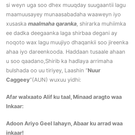
si weyn uga soo dhex muuqday suugaantii lagu
maamuusayey munaasabadaha waaweyn iyo
xusaska
maalmaha qaranka
, shirarka muhiimka
ee dadka deegaanka laga shirbaa degani ay
noqoto wax lagu muujiyo dhaqankii soo jireenka
ahaa iyo dareenkooda. Haddaan tusaale ahaan
u soo qaadano,Shirib ka hadlaya arrimaha
bulshada oo uu tiriyey, Laashin “
Nuur
Caggeey
”(AUN) wuxuu yidhi:
Afar walxaato Alif ku taal, Minaad aragto waa
Inkaar:
Adoon Ariyo Geel lahayn, Abaar ku arrad waa
inkaar!