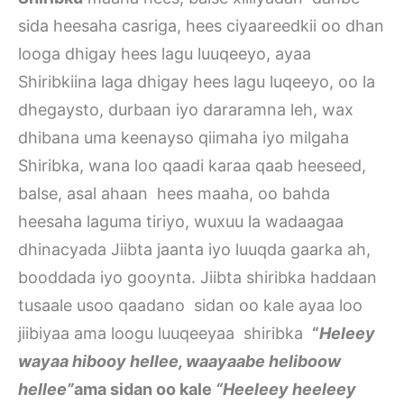
sida heesaha casriga, hees ciyaareedkii oo dhan
looga dhigay hees lagu luuqeeyo, ayaa
Shiribkiina laga dhigay hees lagu luqeeyo, oo la
dhegaysto, durbaan iyo dararamna leh, wax
dhibana uma keenayso qiimaha iyo milgaha
Shiribka, wana loo qaadi karaa qaab heeseed,
balse, asal ahaan hees maaha, oo bahda
heesaha laguma tiriyo, wuxuu la wadaagaa
dhinacyada Jiibta jaanta iyo luuqda gaarka ah,
booddada iyo gooynta. Jiibta shiribka haddaan
tusaale usoo qaadano sidan oo kale ayaa loo
jiibiyaa ama loogu luuqeeyaa shiribka
“
Heleey
wayaa hibooy hellee, waayaabe heliboow
hellee”
ama sidan oo kale
“Heeleey heeleey