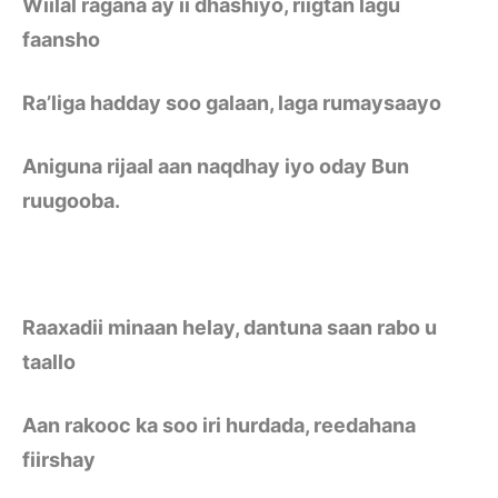
Wiilal ragana ay ii dhashiyo, riigtan lagu
faansho
Ra’liga hadday soo galaan, laga rumaysaayo
Aniguna rijaal aan naqdhay iyo oday Bun
ruugooba.
Raaxadii minaan helay, dantuna saan rabo u
taallo
Aan rakooc ka soo iri hurdada, reedahana
fiirshay