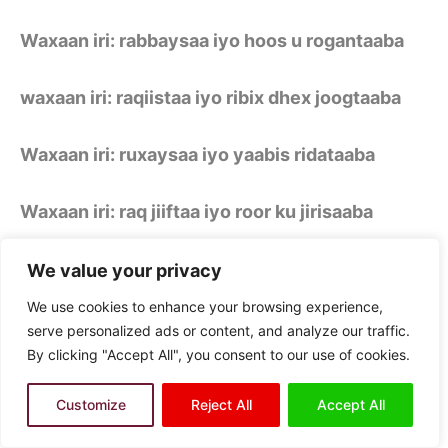
Waxaan iri: rabbaysaa iyo hoos u rogantaaba
waxaan iri: raqiistaa iyo ribix dhex joogtaaba
Waxaan iri: ruxaysaa iyo yaabis ridataaba
Waxaan iri: raq jiiftaa iyo roor ku jirisaaba
Waxaan iri: raraysaa iyo ruun ku dhaqataaba
We value your privacy
We use cookies to enhance your browsing experience,
Waxaan iri: minaad raran heshiyo rays ku
serve personalized ads or content, and analyze our traffic.
socotaaba
By clicking "Accept All", you consent to our use of cookies.
Customize
Reject All
Accept All
Waxaan iri: rumootaaye ilkaha rigif ku
qaadaaba