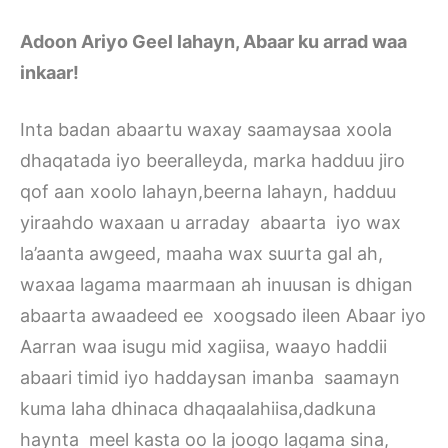
Adoon Ariyo Geel lahayn, Abaar ku arrad waa
inkaar!
Inta badan abaartu waxay saamaysaa xoola
dhaqatada iyo beeralleyda, marka hadduu jiro
qof aan xoolo lahayn,beerna lahayn, hadduu
yiraahdo waxaan u arraday abaarta iyo wax
la’aanta awgeed, maaha wax suurta gal ah,
waxaa lagama maarmaan ah inuusan is dhigan
abaarta awaadeed ee xoogsado ileen Abaar iyo
Aarran waa isugu mid xagiisa, waayo haddii
abaari timid iyo haddaysan imanba saamayn
kuma laha dhinaca dhaqaalahiisa,dadkuna
haynta meel kasta oo la joogo lagama sina,