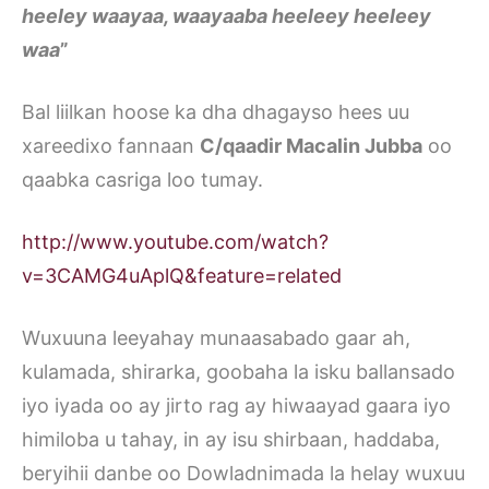
heeley waayaa, waayaaba heeleey heeleey
waa
”
Bal liilkan hoose ka dha dhagayso hees uu
xareedixo fannaan
C/qaadir Macalin Jubba
oo
qaabka casriga loo tumay.
http://www.youtube.com/watch?
v=3CAMG4uAplQ&feature=related
Wuxuuna leeyahay munaasabado gaar ah,
kulamada, shirarka, goobaha la isku ballansado
iyo iyada oo ay jirto rag ay hiwaayad gaara iyo
himiloba u tahay, in ay isu shirbaan, haddaba,
beryihii danbe oo Dowladnimada la helay wuxuu