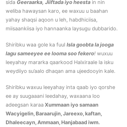
sida
Geeraarka,
Jiiftada iyo heesta
in nin
weliba hawaysan karo, ee waxuu u baahan
yahay shaqsi aqoon u leh, habdhiciisa,
miisaankiisa iyo hannaanka laysugu dubbarido.
Shiribku waa gole ka fuul
Isla goobta la jooga
lagu sameeyee ee looma soo fekero
!
wuxuu
leeyahay mararka qaarkood Halxiraale la isku
weydiiyo su’aalo dhaqan ama ujeedooyin kale.
Shiribku waxuu leeyahay inta qaab iyo qorshe
ee ay suugaaani leedahay, waxaana loo
adeegsan karaa
Xummaan iyo samaan
Wacyigelin, Baraarujin, Jareexo, kaftan,
Dhaleecayn, Ammaan, Hanjabaad iwm.