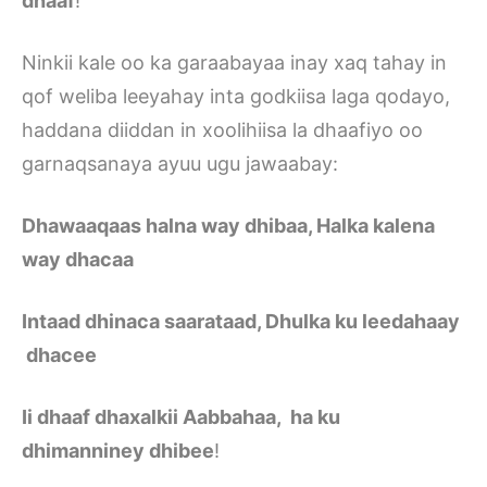
dhaaf
!
Ninkii kale oo ka garaabayaa inay xaq tahay in
qof weliba leeyahay inta godkiisa laga qodayo,
haddana diiddan in xoolihiisa la dhaafiyo oo
garnaqsanaya ayuu ugu jawaabay:
Dhawaaqaas halna way dhibaa, Halka kalena
way dhacaa
Intaad dhinaca saarataad, Dhulka ku leedahaay
dhacee
Ii dhaaf dhaxalkii Aabbahaa, ha ku
dhimanniney dhibee
!