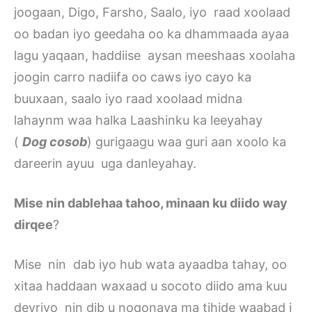
joogaan, Digo, Farsho, Saalo, iyo raad xoolaad
oo badan iyo geedaha oo ka dhammaada ayaa
lagu yaqaan, haddiise aysan meeshaas xoolaha
joogin carro nadiifa oo caws iyo cayo ka
buuxaan, saalo iyo raad xoolaad midna
lahaynm waa halka Laashinku ka leeyahay
(
Dog cosob
) gurigaagu waa guri aan xoolo ka
dareerin ayuu uga danleyahay.
Mise nin dablehaa tahoo, minaan ku diido way
dirqee
?
Mise nin dab iyo hub wata ayaadba tahay, oo
xitaa haddaan waxaad u socoto diido ama kuu
deyriyo nin dib u noqonaya ma tihide waabad i