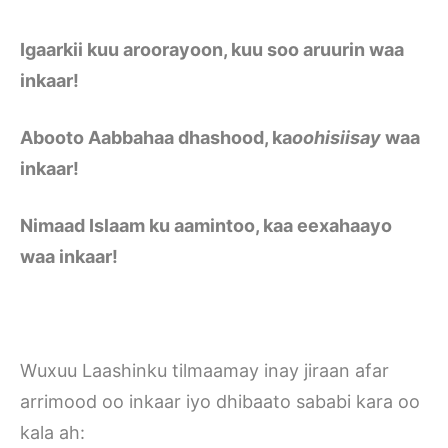
Igaarkii kuu aroorayoon, kuu soo aruurin waa
inkaar!
Abooto Aabbahaa dhashood, ka
oohisiisay
waa
inkaar!
Nimaad Islaam ku aamintoo, kaa eexahaayo
waa inkaar!
Wuxuu Laashinku tilmaamay inay jiraan afar
arrimood oo inkaar iyo dhibaato sababi kara oo
kala ah: