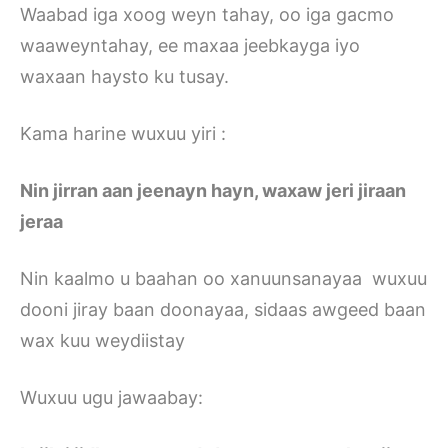
Waabad iga xoog weyn tahay, oo iga gacmo
waaweyntahay, ee maxaa jeebkayga iyo
waxaan haysto ku tusay.
Kama harine wuxuu yiri :
Nin jirran aan jeenayn hayn, waxaw jeri jiraan
jeraa
Nin kaalmo u baahan oo xanuunsanayaa wuxuu
dooni jiray baan doonayaa, sidaas awgeed baan
wax kuu weydiistay
Wuxuu ugu jawaabay: