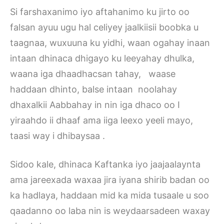
Si farshaxanimo iyo aftahanimo ku jirto oo
falsan ayuu ugu hal celiyey jaalkiisii boobka u
taagnaa, wuxuuna ku yidhi, waan ogahay inaan
intaan dhinaca dhigayo ku leeyahay dhulka,
waana iga dhaadhacsan tahay, waase
haddaan dhinto, balse intaan noolahay
dhaxalkii Aabbahay in nin iga dhaco oo I
yiraahdo ii dhaaf ama iiga leexo yeeli mayo,
taasi way i dhibaysaa .
Sidoo kale, dhinaca Kaftanka iyo jaajaalaynta
ama jareexada waxaa jira iyana shirib badan oo
ka hadlaya, haddaan mid ka mida tusaale u soo
qaadanno oo laba nin is weydaarsadeen waxay