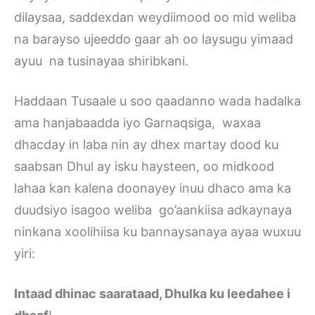
dilaysaa, saddexdan weydiimood oo mid weliba
na barayso ujeeddo gaar ah oo laysugu yimaad
ayuu na tusinayaa shiribkani.
Haddaan Tusaale u soo qaadanno wada hadalka
ama hanjabaadda iyo Garnaqsiga, waxaa
dhacday in laba nin ay dhex martay dood ku
saabsan Dhul ay isku haysteen, oo midkood
lahaa kan kalena doonayey inuu dhaco ama ka
duudsiyo isagoo weliba go’aankiisa adkaynaya
ninkana xoolihiisa ku bannaysanaya ayaa wuxuu
yiri:
Intaad dhinac saarataad, Dhulka ku leedahee i