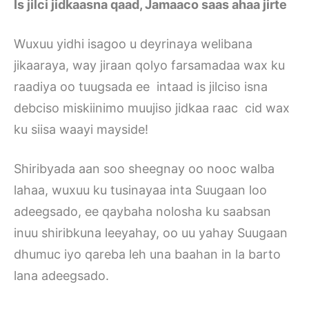
Is jilci jidkaasna qaad, Jamaaco saas ahaa jirte
Wuxuu yidhi isagoo u deyrinaya welibana
jikaaraya, way jiraan qolyo farsamadaa wax ku
raadiya oo tuugsada ee intaad is jilciso isna
debciso miskiinimo muujiso jidkaa raac cid wax
ku siisa waayi mayside!
Shiribyada aan soo sheegnay oo nooc walba
lahaa, wuxuu ku tusinayaa inta Suugaan loo
adeegsado, ee qaybaha nolosha ku saabsan
inuu shiribkuna leeyahay, oo uu yahay Suugaan
dhumuc iyo qareba leh una baahan in la barto
lana adeegsado.