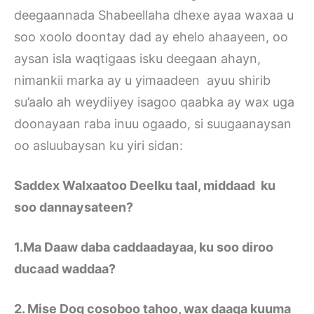
deegaannada Shabeellaha dhexe ayaa waxaa u
soo xoolo doontay dad ay ehelo ahaayeen, oo
aysan isla waqtigaas isku deegaan ahayn,
nimankii marka ay u yimaadeen ayuu shirib
su’aalo ah weydiiyey isagoo qaabka ay wax uga
doonayaan raba inuu ogaado, si suugaanaysan
oo asluubaysan ku yiri sidan:
Saddex Walxaatoo Deelku taal, middaad ku
soo dannaysateen?
1.Ma Daaw daba caddaadayaa, ku soo diroo
ducaad waddaa?
2. Mise Dog cosoboo tahoo, wax daaqa kuuma