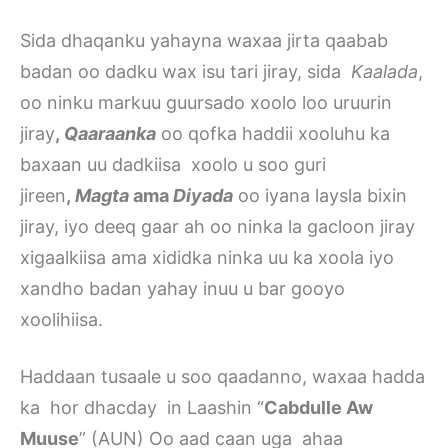
Sida dhaqanku yahayna waxaa jirta qaabab
badan oo dadku wax isu tari jiray, sida
Kaalada
,
oo ninku markuu guursado xoolo loo uruurin
jiray
,
Qaaraanka
oo qofka haddii xooluhu ka
baxaan uu dadkiisa xoolo u soo guri
jireen
,
Magta
ama
Diyada
oo iyana laysla bixin
jiray, iyo deeq gaar ah oo ninka la gacloon jiray
xigaalkiisa ama xididka ninka uu ka xoola iyo
xandho badan yahay inuu u bar gooyo
xoolihiisa.
Haddaan tusaale u soo qaadanno, waxaa hadda
ka hor dhacday in Laashin “
Cabdulle Aw
Muuse
” (AUN) Oo aad caan uga ahaa