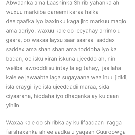
Abwaanka ama Laashinka Shirib yahanka ah
wuxuu markiiba dareemi karaa halka
deelqaafka iyo laaxinku kaga jiro markuu maqlo
ama aqriyo, waxuu kale oo leeyahay arrimo u
gaara, oo waxaa laysu saar saaraa saddex
saddex ama shan shan ama toddoba iyo ka
badan, oo isku xiran iskuna ujeeddo ah, nin
weliba awooddiisu intay la eg tahay, jaallaha
kale ee jawaabta laga sugayaana waa inuu jidkii,
isla eraygii iyo isla ujeeddadii maraa, sida
ciyaaraha, hiddaha iyo dhaqanka ay ku caan
yihiin.
Waxaa kale oo shiribka ay ku lifaaqaan ragga
farshaxanka ah ee aadka u yaqaan Guuroowga