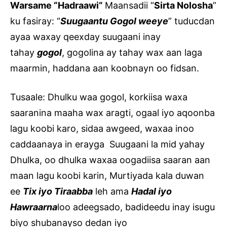
Warsame “Hadraawi”
Maansadii “
Sirta Nolosha
”
ku fasiray: “
Suugaantu Gogol weeye
” tuducdan
ayaa waxay qeexday suugaani inay
tahay
gogol
, gogolina ay tahay wax aan laga
maarmin, haddana aan koobnayn oo fidsan.
Tusaale: Dhulku waa gogol, korkiisa waxa
saaranina maaha wax aragti, ogaal iyo aqoonba
lagu koobi karo, sidaa awgeed, waxaa inoo
caddaanaya in erayga Suugaani la mid yahay
Dhulka, oo dhulka waxaa oogadiisa saaran aan
maan lagu koobi karin, Murtiyada kala duwan
ee
Tix iyo Tiraabba
leh ama
Hadal iyo
Hawraarna
loo adeegsado, badideedu inay isugu
biyo shubanayso dedan iyo