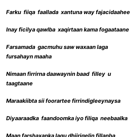
Farku fiiqa faallada xantuna way fajacidaahee
Inay ficilya qawlba xaqirtaan kama fogaataane
Farsamada gacmuhu saw waxaan laga
fursahayn maaha
Nimaan firrirna daawaynin baad filley u
taagtaane
Maraakiibta sii foorartee firrindigleeynaysa
Diyaaraadka faandoomka iyo filiqa neebaalka
Maan farshaxanka lagu dhiirigelin fillanba