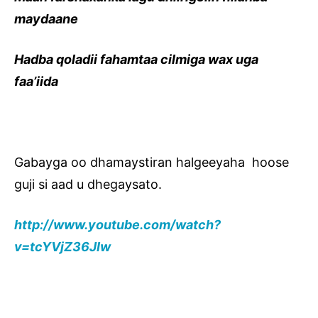
maydaane
Hadba qoladii fahamtaa cilmiga wax uga
faa’iida
Gabayga oo dhamaystiran halgeeyaha hoose
guji si aad u dhegaysato.
http://www.youtube.com/watch?
v=tcYVjZ36JIw