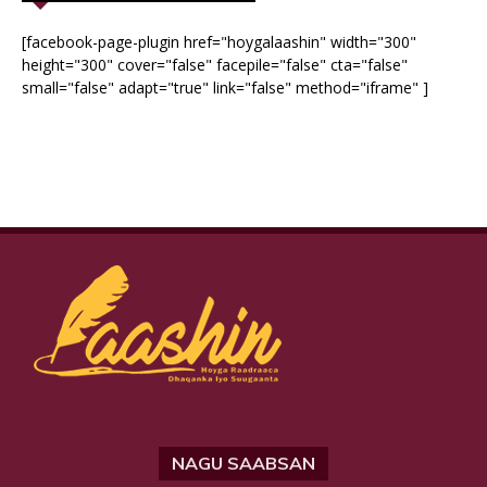
[facebook-page-plugin href="hoygalaashin" width="300"
height="300" cover="false" facepile="false" cta="false"
small="false" adapt="true" link="false" method="iframe" ]
NAGU SAABSAN