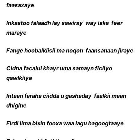
faasaxaye
Inkastoo falaadh lay sawiray way iska feer
maraye
Fange hoobalkiisii ma noqon faansanaan jiraye
Cidna facalul khayr uma samayn ficilyo
qawlkiiye
Intaan faraha ciidda u gashaday faalkii maan
dhigine
Firdi iima bixin fooxa waa lagu hagoogtaaye