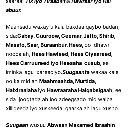
saaraa:
Tix iyo Tiraab
ama
Hawraar iyo Hal
abuur.
Maansadu waxay u kala baxdaa qaybo badan,
sida:
Gabay, Guuroow, Geeraar, Jiifto, Shirib,
Masafo, Saar, Buraanbur, Hees,
oo dhawr
nooca ah,
Hees Hawleed, Hees Ciyaareed,
Hees Carruureed iyo Heesaha cusub,
ee
iminka lagu xareediyo.
Suugaanta
waxaa kale
oo ka mid ah
Maahmaahda, Murtida,
Halxiraalaha
iyo
Hawraaraha Halqabsiga
ah, ee
sida joogtada ah loo adeegsado mid walba
xilligeeda iyo xuskeeda gaarka ah lagu xusho.
Suugaan
wuxuu
Abwaan Maxamed Ibraahin