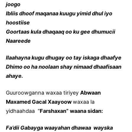
joogo
Ibliis dhoof maqanaa kuugu yimid dhul iyo
hoostiise
Goortaas kula dhaqaaq oo ku gee dhumucii
Naareede
Ilaahayna kugu dhugay oo tay iskaga dhaafye
Dhimo oo ha noolaan shay nimaad dhaafisaan
ahaye.
Guuroowganna waxaa tiriyey
Abwaan
Maxamed Gacal Xaayoow
waxaa la
yidhaahdaa “
Farshaxan” waana sidan:
Fa’dii Gabayga waayahan dhawaa wayska