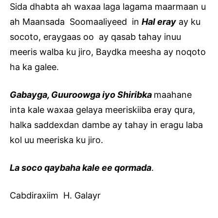
Sida dhabta ah waxaa laga lagama maarmaan u
ah Maansada Soomaaliyeed in
Hal eray
ay ku
socoto, eraygaas oo ay qasab tahay inuu
meeris walba ku jiro, Baydka meesha ay noqoto
ha ka galee.
Gabayga, Guuroowga iyo Shiribka
maahane
inta kale waxaa gelaya meeriskiiba eray qura,
halka saddexdan dambe ay tahay in eragu laba
kol uu meeriska ku jiro.
La soco qaybaha kale ee qormada
.
Cabdiraxiim H. Galayr