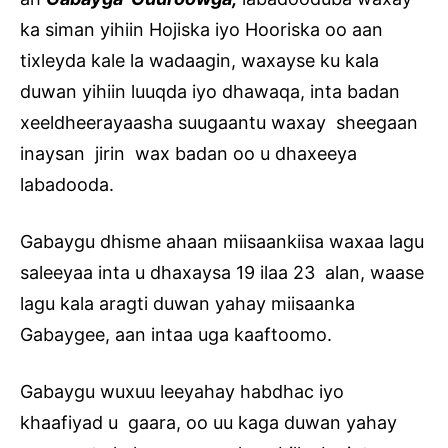
ka siman yihiin Hojiska iyo Hooriska oo aan
tixleyda kale la wadaagin, waxayse ku kala
duwan yihiin luuqda iyo dhawaqa, inta badan
xeeldheerayaasha suugaantu waxay sheegaan
inaysan jirin wax badan oo u dhaxeeya
labadooda.
Gabaygu dhisme ahaan miisaankiisa waxaa lagu
saleeyaa inta u dhaxaysa 19 ilaa 23 alan, waase
lagu kala aragti duwan yahay miisaanka
Gabaygee, aan intaa uga kaaftoomo.
Gabaygu wuxuu leeyahay habdhac iyo
khaafiyad u gaara, oo uu kaga duwan yahay