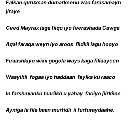
Falkan quruxsan dumarkeenu waa farasamayn
jiraye
Geed Mayrax laga fiiqo iyo feerashada Cawga
Aqal faraqa weyn iyo aroos fiidkii lagu hooyo
Firaashkiyo wixii gogola ways kaga fillaayeen
Waayihii fogaa iyo haddaan faylka ku raaco
In farshaxanku taariikh u yahay faciyo jiirkiine
Ayniga la fila baan murtidii ii furfuraydaahe.