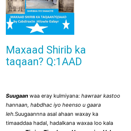
Maxaad Shirib ka
taqaan? Q:1AAD
Suugaan
waa eray kulmiyana:
hawraar kastoo
hannaan, habdhac iyo heenso u gaara
leh.
Suugaannna asal ahaan waxay ka
timaaddaa hadal, hadalkana waxaa loo kala