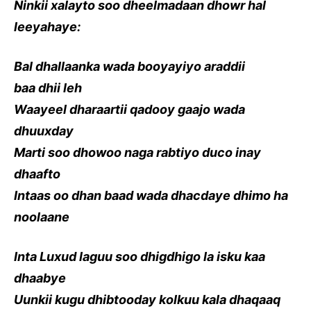
Ninkii xalayto soo dheelmadaan dhowr hal
leeyahaye:
Bal dhallaanka wada booyayiyo araddii
baa
dhii
leh
Waayeel dharaartii qadooy gaajo wada
dhuuxday
Marti soo dhowoo naga rabtiyo duco inay
dhaafto
Intaas oo dhan baad wada dhacdaye dhimo ha
noolaane
Inta Luxud laguu soo dhigdhigo la isku kaa
dhaabye
Uunkii kugu dhibtooday kolkuu kala dhaqaaq