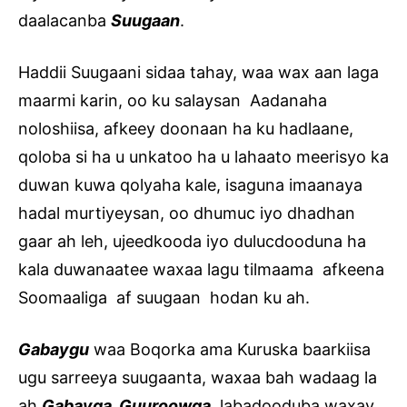
daalacanba
Suugaan
.
Haddii Suugaani sidaa tahay, waa wax aan laga
maarmi karin, oo ku salaysan Aadanaha
noloshiisa, afkeey doonaan ha ku hadlaane,
qoloba si ha u unkatoo ha u lahaato meerisyo ka
duwan kuwa qolyaha kale, isaguna imaanaya
hadal murtiyeysan, oo dhumuc iyo dhadhan
gaar ah leh, ujeedkooda iyo dulucdooduna ha
kala duwanaatee waxaa lagu tilmaama afkeena
Soomaaliga af suugaan hodan ku ah.
Gabaygu
waa Boqorka ama Kuruska baarkiisa
ugu sarreeya suugaanta, waxaa bah wadaag la
ah
Gabayga Guuroowga,
labadooduba waxay