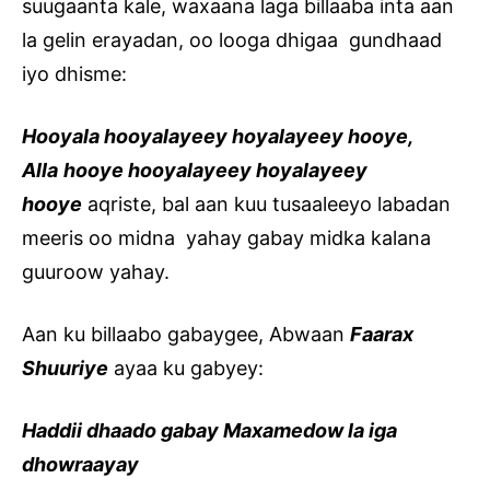
suugaanta kale, waxaana laga billaaba inta aan
la gelin erayadan, oo looga dhigaa gundhaad
iyo dhisme:
Hooyala hooyalayeey hoyalayeey hooye,
Alla
hooye hooyalayeey hoyalayeey
hooye
aqriste, bal aan kuu tusaaleeyo labadan
meeris oo midna yahay gabay midka kalana
guuroow yahay.
Aan ku billaabo gabaygee, Abwaan
Faarax
Shuuriye
ayaa ku gabyey:
Haddii dhaado gabay Maxamedow la iga
dhowraayay