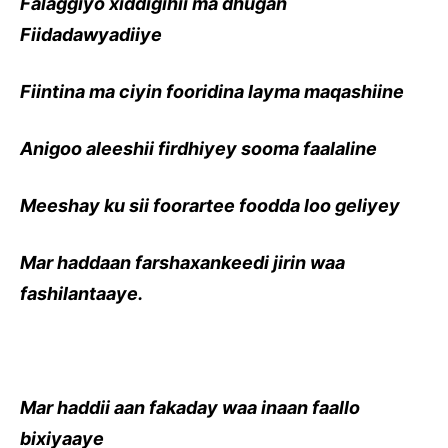
Falaggiyo xiddigihii ma dhugan
Fiidadawyadiiye
Fiintina ma ciyin fooridina layma maqashiine
Anigoo aleeshii firdhiyey sooma faalaline
Meeshay ku sii foorartee foodda loo geliyey
Mar haddaan farshaxankeedi jirin waa
fashilantaaye.
Mar haddii aan fakaday waa inaan faallo
bixiyaaye