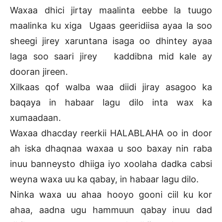
Waxaa dhici jirtay maalinta eebbe la tuugo
maalinka ku xiga Ugaas geeridiisa ayaa la soo
sheegi jirey xaruntana isaga oo dhintey ayaa
laga soo saari jirey kaddibna mid kale ay
dooran jireen.
Xilkaas qof walba waa diidi jiray asagoo ka
baqaya in habaar lagu dilo inta wax ka
xumaadaan.
Waxaa dhacday reerkii HALABLAHA oo in door
ah iska dhaqnaa waxaa u soo baxay nin raba
inuu banneysto dhiiga iyo xoolaha dadka cabsi
weyna waxa uu ka qabay, in habaar lagu dilo.
Ninka waxa uu ahaa hooyo gooni ciil ku kor
ahaa, aadna ugu hammuun qabay inuu dad