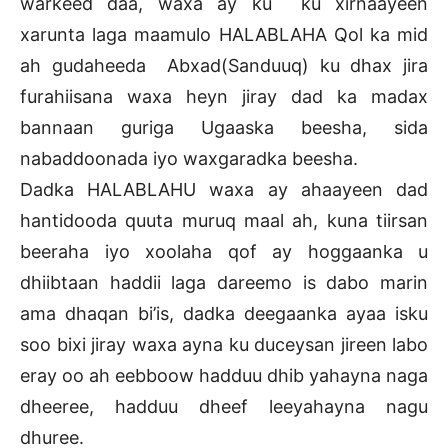
warkeed daa, waxa ay ku ku xirnaayeen
xarunta laga maamulo HALABLAHA Qol ka mid
ah gudaheeda Abxad(Sanduuq) ku dhax jira
furahiisana waxa heyn jiray dad ka madax
bannaan guriga Ugaaska beesha, sida
nabaddoonada iyo waxgaradka beesha.
Dadka HALABLAHU waxa ay ahaayeen dad
hantidooda quuta muruq maal ah, kuna tiirsan
beeraha iyo xoolaha qof ay hoggaanka u
dhiibtaan haddii laga dareemo is dabo marin
ama dhaqan bi’is, dadka deegaanka ayaa isku
soo bixi jiray waxa ayna ku duceysan jireen labo
eray oo ah eebboow hadduu dhib yahayna naga
dheeree, hadduu dheef leeyahayna nagu
dhuree.