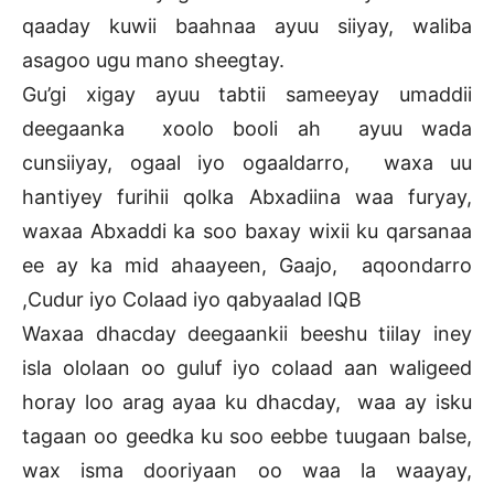
qaaday kuwii baahnaa ayuu siiyay, waliba
asagoo ugu mano sheegtay.
Gu’gi xigay ayuu tabtii sameeyay umaddii
deegaanka xoolo booli ah ayuu wada
cunsiiyay, ogaal iyo ogaaldarro, waxa uu
hantiyey furihii qolka Abxadiina waa furyay,
waxaa Abxaddi ka soo baxay wixii ku qarsanaa
ee ay ka mid ahaayeen, Gaajo, aqoondarro
,Cudur iyo Colaad iyo qabyaalad IQB
Waxaa dhacday deegaankii beeshu tiilay iney
isla ololaan oo guluf iyo colaad aan waligeed
horay loo arag ayaa ku dhacday, waa ay isku
tagaan oo geedka ku soo eebbe tuugaan balse,
wax isma dooriyaan oo waa la waayay,