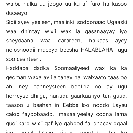
walba halka uu joogo uu ku af furo ha kasoo
duceeyo.
Sidii ayey yeeleen, maalinkii soddonaad Ugaaski
waa dhintay wixii wax la qasanaayay iyo
sheydaana waa carareen, halkaas ayey
noloshoodii maceyd beesha HALABLAHA ugu
soo ceshteen.
Haddaba dadka Soomaaliyeed wax ka ka
gedman waxa ay ila tahay hal walxaato taas oo
ah iney banneysteen boolida oo ay ugu
horreyso dhiiga, hantida gaarkaa iyo tan guud,
taasoo u baahan in Eebbe loo noqdo Laysu
calool fayoobaado, maxaa yeelay codna lama
gudi karo wixii gaf iyo gabood fal dhacay ogaal
iyo ogaal la’aan sidey doontaba ha ku