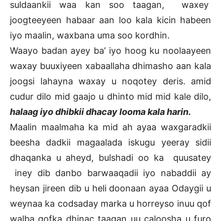
suldaankii waa kan soo taagan, waxey
joogteeyeen habaar aan loo kala kicin habeen
iyo maalin, waxbana uma soo kordhin.
Waayo badan ayey ba’ iyo hoog ku noolaayeen
waxay buuxiyeen xabaallaha dhimasho aan kala
joogsi lahayna waxay u noqotey deris. amid
cudur dilo mid gaajo u dhinto mid mid kale dilo,
halaag iyo dhibkii dhacay looma kala harin.
Maalin maalmaha ka mid ah ayaa waxgaradkii
beesha dadkii magaalada iskugu yeeray sidii
dhaqanka u aheyd, bulshadi oo ka quusatey
iney dib danbo barwaaqadii iyo nabaddii ay
heysan jireen dib u heli doonaan ayaa Odaygii u
weynaa ka codsaday marka u horreyso inuu qof
walba qofka dhinac taagan uu caloosha u furo