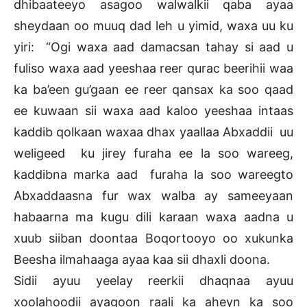
dhibaateeyo asagoo walwalkii qaba ayaa
sheydaan oo muuq dad leh u yimid, waxa uu ku
yiri: “Ogi waxa aad damacsan tahay si aad u
fuliso waxa aad yeeshaa reer qurac beerihii waa
ka ba’een gu’gaan ee reer qansax ka soo qaad
ee kuwaan sii waxa aad kaloo yeeshaa intaas
kaddib qolkaan waxaa dhax yaallaa Abxaddii uu
weligeed ku jirey furaha ee la soo wareeg,
kaddibna marka aad furaha la soo wareegto
Abxaddaasna fur wax walba ay sameeyaan
habaarna ma kugu dili karaan waxa aadna u
xuub siiban doontaa Boqortooyo oo xukunka
Beesha ilmahaaga ayaa kaa sii dhaxli doona.
Sidii ayuu yeelay reerkii dhaqnaa ayuu
xoolahoodii ayagoon raali ka aheyn ka soo