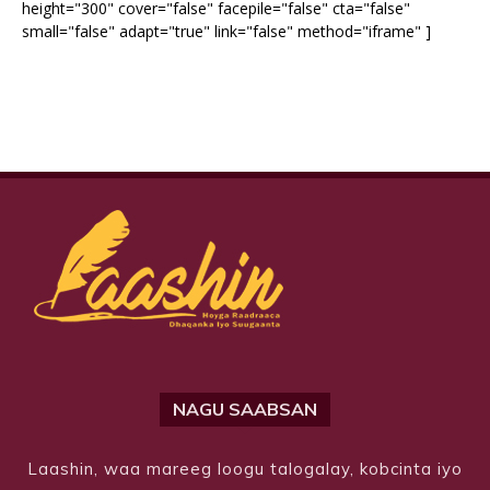
height="300" cover="false" facepile="false" cta="false"
small="false" adapt="true" link="false" method="iframe" ]
NAGU SAABSAN
Laashin, waa mareeg loogu talogalay, kobcinta iyo