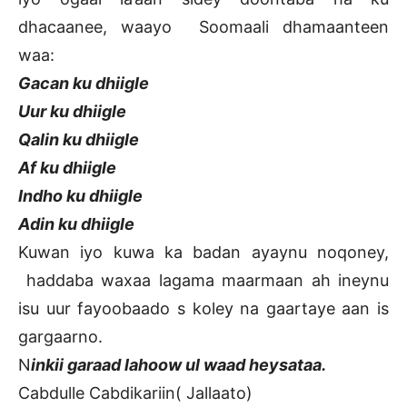
dhacaanee, waayo Soomaali dhamaanteen
waa:
Gacan ku dhiigle
Uur ku dhiigle
Qalin ku dhiigle
Af ku dhiigle
Indho ku dhiigle
Adin ku dhiigle
Kuwan iyo kuwa ka badan ayaynu noqoney,
haddaba waxaa lagama maarmaan ah ineynu
isu uur fayoobaado s koley na gaartaye aan is
gargaarno.
N
inkii garaad lahoow ul waad heysataa.
Cabdulle Cabdikariin( Jallaato)