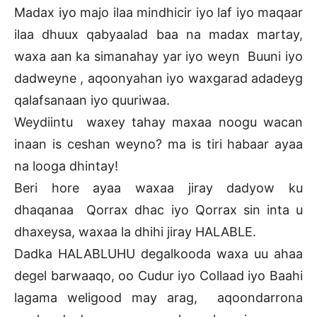
Madax iyo majo ilaa mindhicir iyo laf iyo maqaar
ilaa dhuux qabyaalad baa na madax martay,
waxa aan ka simanahay yar iyo weyn Buuni iyo
dadweyne , aqoonyahan iyo waxgarad adadeyg
qalafsanaan iyo quuriwaa.
Weydiintu waxey tahay maxaa noogu wacan
inaan is ceshan weyno? ma is tiri habaar ayaa
na looga dhintay!
Beri hore ayaa waxaa jiray dadyow ku
dhaqanaa Qorrax dhac iyo Qorrax sin inta u
dhaxeysa, waxaa la dhihi jiray HALABLE.
Dadka HALABLUHU degalkooda waxa uu ahaa
degel barwaaqo, oo Cudur iyo Collaad iyo Baahi
lagama weligood may arag, aqoondarrona