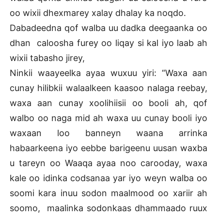
oo wixii dhexmarey xalay dhalay ka noqdo.
Dabadeedna qof walba uu dadka deegaanka oo
dhan caloosha furey oo liqay si kal iyo laab ah
wixii tabasho jirey,
Ninkii waayeelka ayaa wuxuu yiri: “Waxa aan
cunay hilibkii walaalkeen kaasoo nalaga reebay,
waxa aan cunay xoolihiisii oo booli ah, qof
walbo oo naga mid ah waxa uu cunay booli iyo
waxaan loo banneyn waana arrinka
habaarkeena iyo eebbe barigeenu uusan waxba
u tareyn oo Waaqa ayaa noo carooday, waxa
kale oo idinka codsanaa yar iyo weyn walba oo
soomi kara inuu sodon maalmood oo xariir ah
soomo, maalinka sodonkaas dhammaado ruux