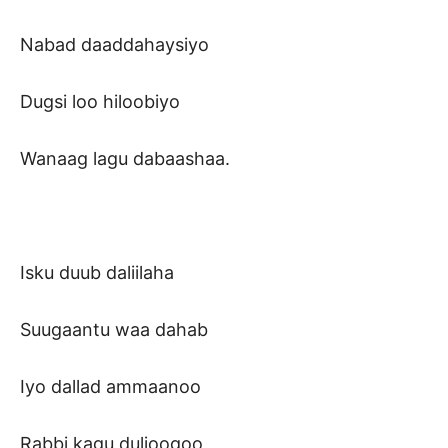
Nabad daaddahaysiyo
Dugsi loo hiloobiyo
Wanaag lagu dabaashaa.
Isku duub daliilaha
Suugaantu waa dahab
Iyo dallad ammaanoo
Rabbi kagu duljoogoo