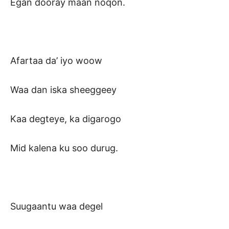
Egan dooray maan noqon.
Afartaa da’ iyo woow
Waa dan iska sheeggeey
Kaa degteye, ka digarogo
Mid kalena ku soo durug.
Suugaantu waa degel