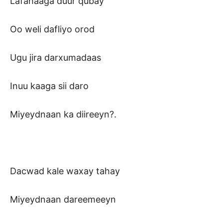
Lafahaaga duur qubay
Oo weli dafliyo orod
Ugu jira darxumadaas
Inuu kaaga sii daro
Miyeydnaan ka diireeyn?.
Dacwad kale waxay tahay
Miyeydnaan dareemeeyn