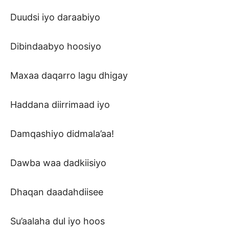
Duudsi iyo daraabiyo
Dibindaabyo hoosiyo
Maxaa daqarro lagu dhigay
Haddana diirrimaad iyo
Damqashiyo didmala’aa!
Dawba waa dadkiisiyo
Dhaqan daadahdiisee
Su’aalaha dul iyo hoos