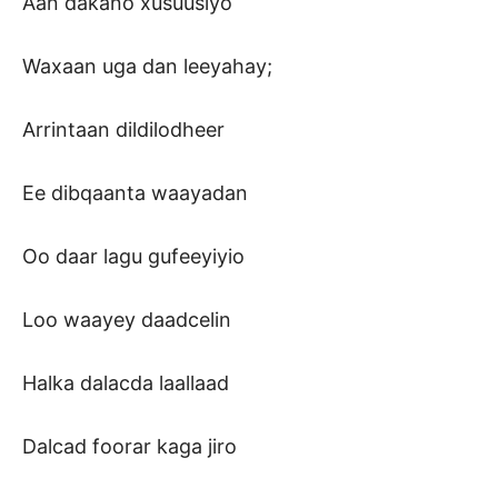
Aan dakano xusuusiyo
Waxaan uga dan leeyahay;
Arrintaan dildilodheer
Ee dibqaanta waayadan
Oo daar lagu gufeeyiyio
Loo waayey daadcelin
Halka dalacda laallaad
Dalcad foorar kaga jiro