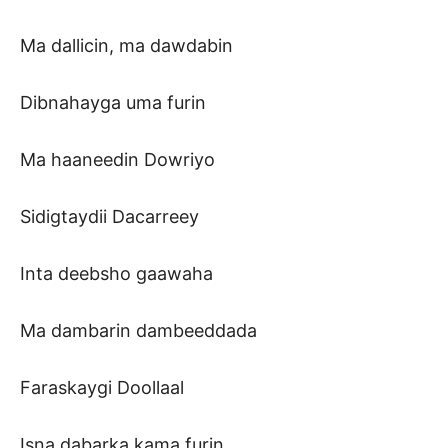
Ma dallicin, ma dawdabin
Dibnahayga uma furin
Ma haaneedin Dowriyo
Sidigtaydii Dacarreey
Inta deebsho gaawaha
Ma dambarin dambeeddada
Faraskaygi Doollaal
Isna dabarka kama furin