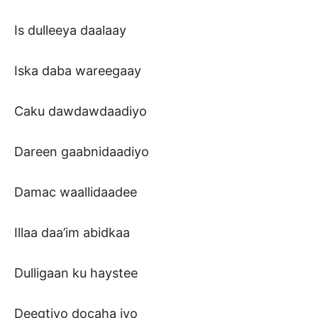
Is dulleeya daalaay
Iska daba wareegaay
Caku dawdawdaadiyo
Dareen gaabnidaadiyo
Damac waallidaadee
Illaa daa’im abidkaa
Dulligaan ku haystee
Deegtiyo docaha iyo