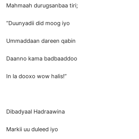
Mahmaah durugsanbaa tiri;
“Duunyadii did moog iyo
Ummaddaan dareen qabin
Daanno kama badbaaddoo
In la dooxo wow halis!”
Dibadyaal Hadraawina
Markii uu duleed iyo