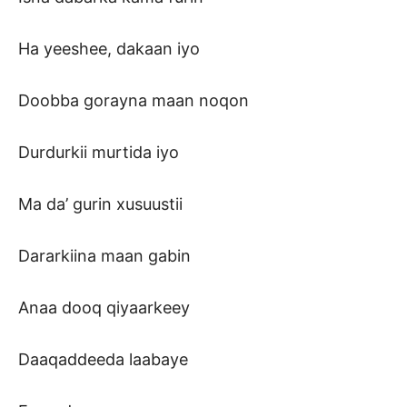
Ha yeeshee, dakaan iyo
Doobba gorayna maan noqon
Durdurkii murtida iyo
Ma da’ gurin xusuustii
Dararkiina maan gabin
Anaa dooq qiyaarkeey
Daaqaddeeda laabaye