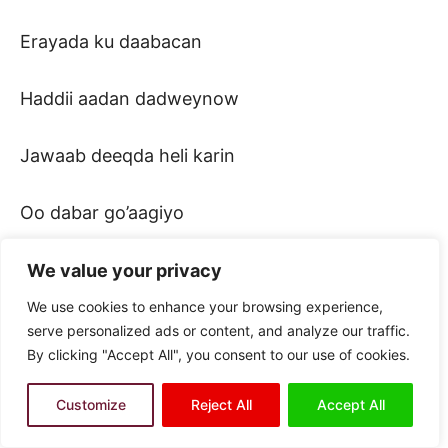
Erayada ku daabacan
Haddii aadan dadweynow
Jawaab deeqda heli karin
Oo dabar go’aagiyo
Daaduunka cararkiyo
We value your privacy
We use cookies to enhance your browsing experience,
Duluglaha saboolkiyo
serve personalized ads or content, and analyze our traffic.
By clicking "Accept All", you consent to our use of cookies.
Doox-dooxa kagu yaal
Customize
Reject All
Accept All
Garan duulki kagu dhigay