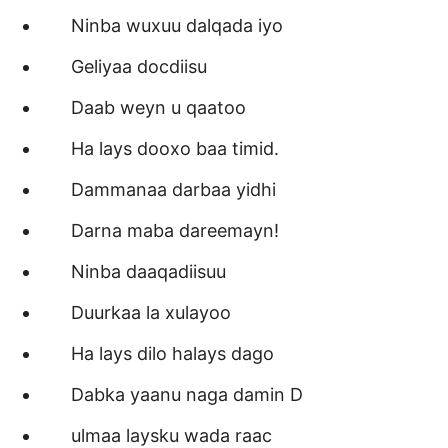
Ninba wuxuu dalqada iyo
Geliyaa docdiisu
Daab weyn u qaatoo
Ha lays dooxo baa timid.
Dammanaa darbaa yidhi
Darna maba dareemayn!
Ninba daaqadiisuu
Duurkaa la xulayoo
Ha lays dilo halays dago
Dabka yaanu naga damin D
ulmaa laysku wada raac