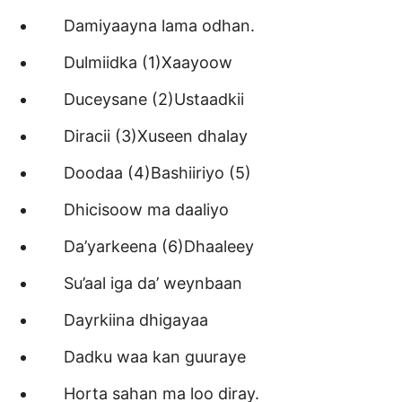
Damiyaayna lama odhan.
Dulmiidka (1)Xaayoow
Duceysane (2)Ustaadkii
Diracii (3)Xuseen dhalay
Doodaa (4)Bashiiriyo (5)
Dhicisoow ma daaliyo
Da’yarkeena (6)Dhaaleey
Su’aal iga da’ weynbaan
Dayrkiina dhigayaa
Dadku waa kan guuraye
Horta sahan ma loo diray.