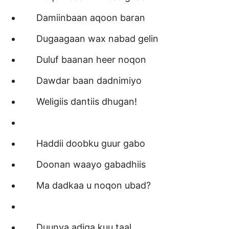
Damiinbaan aqoon baran
Dugaagaan wax nabad gelin
Duluf baanan heer noqon
Dawdar baan dadnimiyo
Weligiis dantiis dhugan!
Haddii doobku guur gabo
Doonan waayo gabadhiis
Ma dadkaa u noqon ubad?
Duunya adiga kuu taal