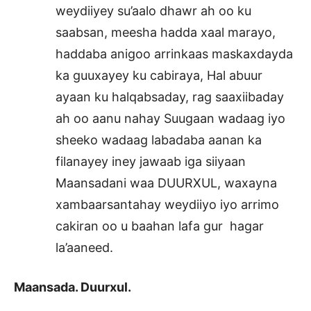
weydiiyey su’aalo dhawr ah oo ku
saabsan, meesha hadda xaal marayo,
haddaba anigoo arrinkaas maskaxdayda
ka guuxayey ku cabiraya, Hal abuur
ayaan ku halqabsaday, rag saaxiibaday
ah oo aanu nahay Suugaan wadaag iyo
sheeko wadaag labadaba aanan ka
filanayey iney jawaab iga siiyaan
Maansadani waa DUURXUL, waxayna
xambaarsantahay weydiiyo iyo arrimo
cakiran oo u baahan lafa gur hagar
la’aaneed.
Maansada. Duurxul.