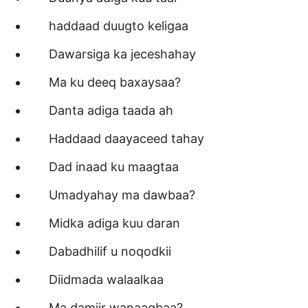
haddaad duugto keligaa
Dawarsiga ka jeceshahay
Ma ku deeq baxaysaa?
Danta adiga taada ah
Haddaad daayaceed tahay
Dad inaad ku maagtaa
Umadyahay ma dawbaa?
Midka adiga kuu daran
Dabadhilif u noqodkii
Diidmada walaalkaa
Ma damiir wanaagbaa?