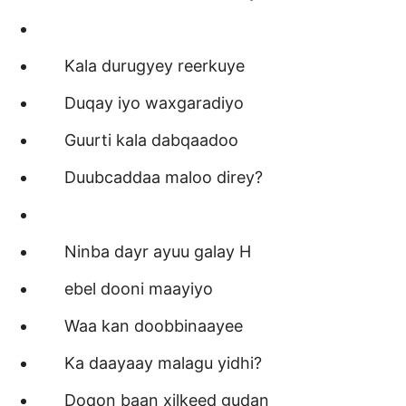
Kala durugyey reerkuye
Duqay iyo waxgaradiyo
Guurti kala dabqaadoo
Duubcaddaa maloo direy?
Ninba dayr ayuu galay H
ebel dooni maayiyo
Waa kan doobbinaayee
Ka daayaay malagu yidhi?
Doqon baan xilkeed gudan