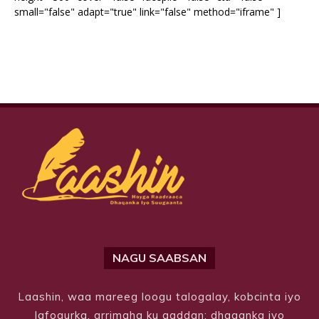
small="false" adapt="true" link="false" method="iframe" ]
NAGU SAABSAN
Laashin, waa mareeg loogu talogalay, kobcinta iyo
lafogurka, arrimaha ku aaddan; dhaqanka iyo