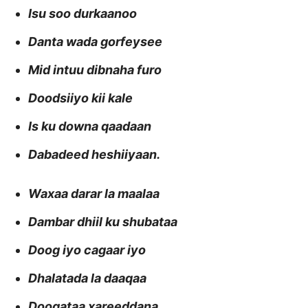
Isu soo durkaanoo
Danta wada gorfeysee
Mid intuu dibnaha furo
Doodsiiyo kii kale
Is ku downa qaadaan
Dabadeed heshiiyaan.
Waxaa darar la maalaa
Dambar dhiil ku shubataa
Doog iyo cagaar iyo
Dhalatada la daaqaa
Doogataa xareeddana