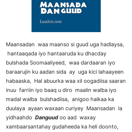
Maansadan waa maanso si guud uga hadlaysa,
hantaaqada iyo hantaaruda ku dhacday
bulshada Soomaaliyeed, waa dardaaran iyo
baraarujin ku aadan sida ay uga kici lahaayeen
habaaska, Hal abuurka waa xil oogadiisa saaran
inuu farriin iyo baaq u diro maalin walba iyo
madal walba bulshadiisa, anigoo halkaa ka
duulaya ayaan waxaan curiyey Maansadan la
yidhaahdo
Danguud
oo aad waxay
xambaarsantahay gudaheeda ka heli doonto,