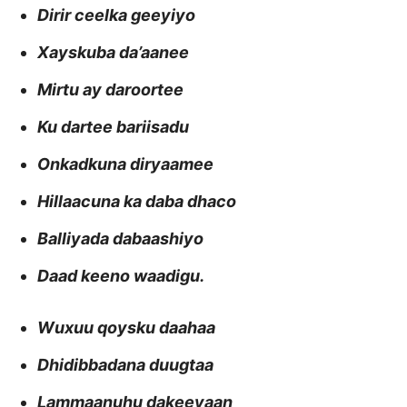
Dirir ceelka geeyiyo
Xayskuba da’aanee
Mirtu ay daroortee
Ku dartee bariisadu
Onkadkuna diryaamee
Hillaacuna ka daba dhaco
Balliyada dabaashiyo
Daad keeno waadigu.
Wuxuu qoysku daahaa
Dhidibbadana duugtaa
Lammaanuhu dakeeyaan