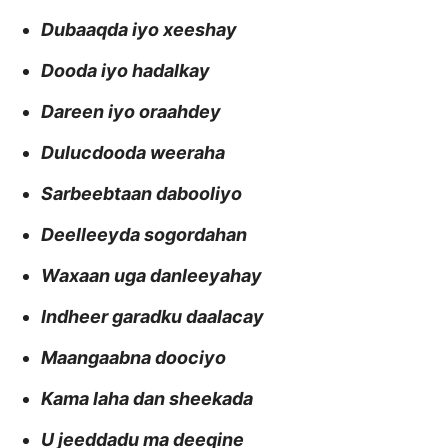
Dubaaqda iyo xeeshay
Dooda iyo hadalkay
Dareen iyo oraahdey
Dulucdooda weeraha
Sarbeebtaan dabooliyo
Deelleeyda sogordahan
Waxaan uga danleeyahay
Indheer garadku daalacay
Maangaabna doociyo
Kama laha dan sheekada
U jeeddadu ma deeqine