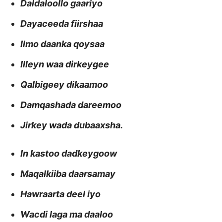
Daldaloollo gaariyo
Dayaceeda fiirshaa
Ilmo daanka qoysaa
Illeyn waa dirkeygee
Qalbigeey dikaamoo
Damqashada dareemoo
Jirkey wada dubaaxsha.
In kastoo dadkeygoow
Maqalkiiba daarsamay
Hawraarta deel iyo
Wacdi laga ma daaloo