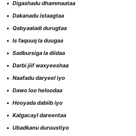
Digashadu dhammaataa
Dakanadu istaagtaa
Qabyaaladi durugtaa
Is faquuq la duugaa
Sadbursiga la diidaa
Darbi jiif waxyeeshaa
Naafadu daryeel iyo
Dawo loo heloodaa
Hooyada dabiib iyo
Kalgacayl dareentaa
Ubadkanu duruustiyo