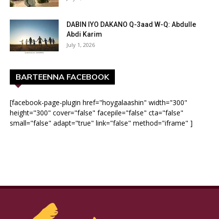
DABIN IYO DAKANO Q-3aad W-Q: Abdulle
Abdi Karim
July 1, 2026
BARTEENNA FACEBOOK
[facebook-page-plugin href="hoygalaashin" width="300"
height="300" cover="false" facepile="false" cta="false"
small="false" adapt="true" link="false" method="iframe" ]