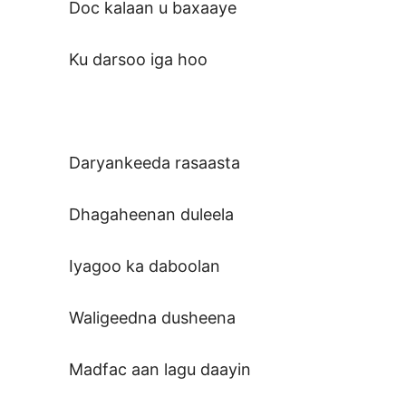
Doc kalaan u baxaaye
Ku darsoo iga hoo
Daryankeeda rasaasta
Dhagaheenan duleela
Iyagoo ka daboolan
Waligeedna dusheena
Madfac aan lagu daayin