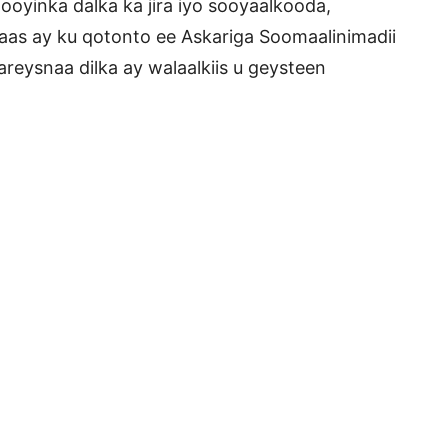
ooyinka dalka ka jira iyo sooyaalkooda,
s ay ku qotonto ee Askariga Soomaalinimadii
careysnaa dilka ay walaalkiis u geysteen