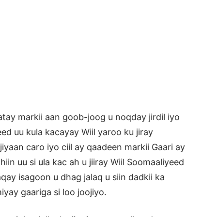
ay markii aan goob-joog u noqday jirdil iyo
d uu kula kacayay Wiil yaroo ku jiray
iyaan caro iyo ciil ay qaadeen markii Gaari ay
n uu si ula kac ah u jiiray Wiil Soomaaliyeed
qay isagoon u dhag jalaq u siin dadkii ka
yay gaariga si loo joojiyo.