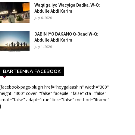
Waqtiga iyo Wacyiga Dadka, W-Q:
Abdulle Abdi Karim
July 6, 2026
DABIN IYO DAKANO Q-3aad W-Q:
Abdulle Abdi Karim
July 1, 2026
BARTEENNA FACEBOOK
[facebook-page-plugin href="hoygalaashin" width="300"
height="300" cover="false" facepile="false" cta="false"
small="false" adapt="true" link="false" method="iframe"
]