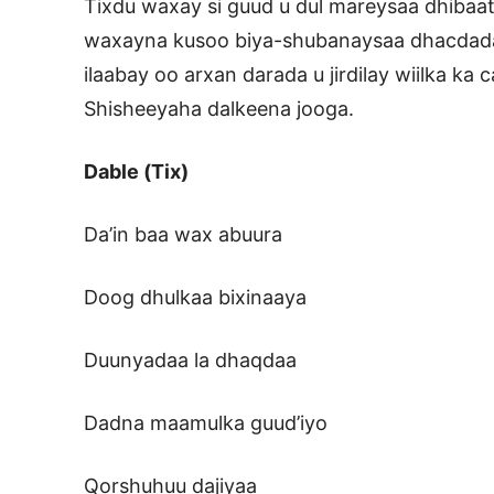
Tixdu waxay si guud u dul mareysaa dhibaat
waxayna kusoo biya-shubanaysaa dhacdadaa
ilaabay oo arxan darada u jirdilay wiilka ka 
Shisheeyaha dalkeena jooga.
Dable (Tix)
Da’in baa wax abuura
Doog dhulkaa bixinaaya
Duunyadaa la dhaqdaa
Dadna maamulka guud’iyo
Qorshuhuu dajiyaa