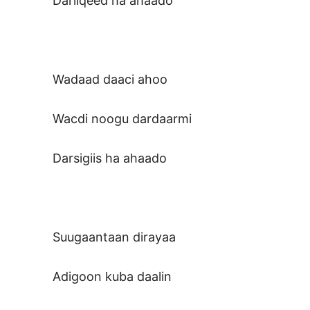
Dariiqeed ha ahaado
Wadaad daaci ahoo
Wacdi noogu dardaarmi
Darsigiis ha ahaado
Suugaantaan dirayaa
Adigoon kuba daalin