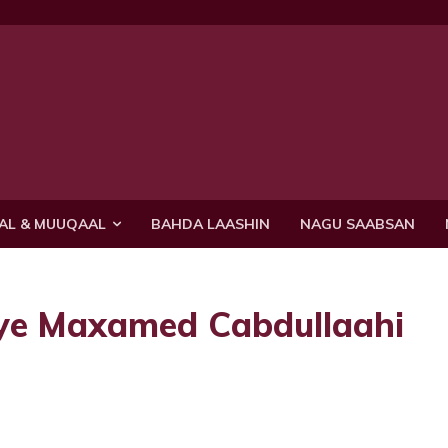
AL & MUUQAAL
BAHDA LAASHIN
NAGU SAABSAN
ye Maxamed Cabdullaahi