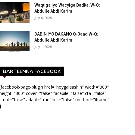
Waqtiga iyo Wacyiga Dadka, W-Q:
Abdulle Abdi Karim
July 6, 2026
DABIN IYO DAKANO Q-3aad W-Q:
Abdulle Abdi Karim
July 1, 2026
BARTEENNA FACEBOOK
[facebook-page-plugin href="hoygalaashin" width="300"
height="300" cover="false" facepile="false" cta="false"
small="false" adapt="true" link="false" method="iframe"
]