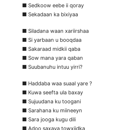
■ Sedkoow eebe ii qoray
■ Sekadaan ka bixiyaa
■ Siladana waan xariirshaa
■ Si yarbaan u booqdaa
■ Sakaraad midkii qaba
■ Sow mana yara qaban
■ Suubanuhu intuu yirri?
■ Haddaba waa suaal yare ?
■ Kuwa seefta ula baxay
■ Sujuudana ku toogani
■ Sarahana ku miineeyn
■ Sara jooga kugu dili
■ Adoo saxaya towxiidka