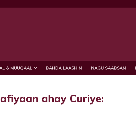
AL & MUUQAAL
BAHDA LAASHIN
NAGU SAABSAN
fiyaan ahay Curiye: