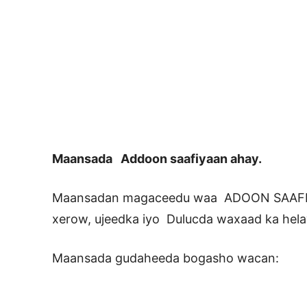
Maansada Addoon saafiyaan ahay.
Maansadan magaceedu waa ADOON SAAFI
xerow, ujeedka iyo Dulucda waxaad ka hel
Maansada gudaheeda bogasho wacan: