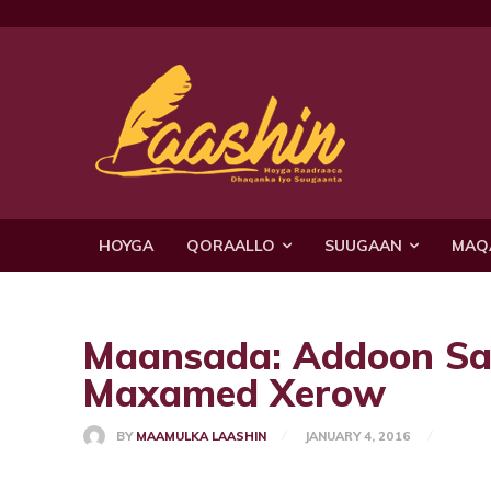
HOYGA
QORAALLO
SUUGAAN
MAQ
Maansada: Addoon Saa
Maxamed Xerow
BY
MAAMULKA LAASHIN
JANUARY 4, 2016