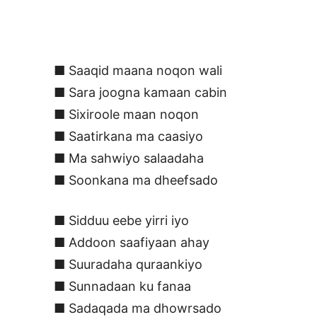
■ Saaqid maana noqon wali
■ Sara joogna kamaan cabin
■ Sixiroole maan noqon
■ Saatirkana ma caasiyo
■ Ma sahwiyo salaadaha
■ Soonkana ma dheefsado
■ Sidduu eebe yirri iyo
■ Addoon saafiyaan ahay
■ Suuradaha quraankiyo
■ Sunnadaan ku fanaa
■ Sadaqada ma dhowrsado