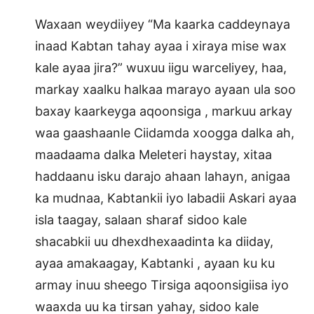
Waxaan weydiiyey “Ma kaarka caddeynaya
inaad Kabtan tahay ayaa i xiraya mise wax
kale ayaa jira?” wuxuu iigu warceliyey, haa,
markay xaalku halkaa marayo ayaan ula soo
baxay kaarkeyga aqoonsiga , markuu arkay
waa gaashaanle Ciidamda xoogga dalka ah,
maadaama dalka Meleteri haystay, xitaa
haddaanu isku darajo ahaan lahayn, anigaa
ka mudnaa, Kabtankii iyo labadii Askari ayaa
isla taagay, salaan sharaf sidoo kale
shacabkii uu dhexdhexaadinta ka diiday,
ayaa amakaagay, Kabtanki , ayaan ku ku
armay inuu sheego Tirsiga aqoonsigiisa iyo
waaxda uu ka tirsan yahay, sidoo kale