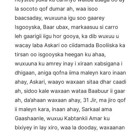
la socoto qof dumar ah, waa isoo
baacsaday, wuxuuna igu soo gaarey
Isgooyska, Baar ubax, markaasuu si carro
leh gaarigii iigu hor gooya, ka dib wuxuu u
wacay laba Askari oo ciidamada Booliiska ka
tirsan oo isgooyska heegan ku ahaa,
wuxuuna ku amrey inay i xiraan xabsigana i
dhigaan, aniga qofna iima maleyn karo inaan
ahay, Askari, waayo waxaan sitaa dhar caadi
ah, sidoo kale waxaan wataa Baabuur ii gaar
ah, da’ahaan waxaan ahay, 31 Jir, ma jiro qof
ii maleyn kara, inaan ahay, Sarkaal ama
Gaashaanle, wuxuu Kabtankii Amar ku
bixiyey in lay xiro, waa la dooday, waxaanan