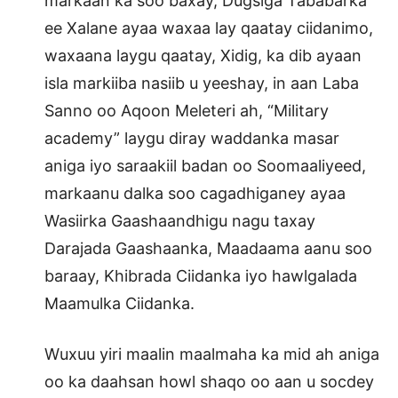
markaan ka soo baxay, Dugsiga Tababarka
ee Xalane ayaa waxaa lay qaatay ciidanimo,
waxaana laygu qaatay, Xidig, ka dib ayaan
isla markiiba nasiib u yeeshay, in aan Laba
Sanno oo Aqoon Meleteri ah, “Military
academy” laygu diray waddanka masar
aniga iyo saraakiil badan oo Soomaaliyeed,
markaanu dalka soo cagadhiganey ayaa
Wasiirka Gaashaandhigu nagu taxay
Darajada Gaashaanka, Maadaama aanu soo
baraay, Khibrada Ciidanka iyo hawlgalada
Maamulka Ciidanka.
Wuxuu yiri maalin maalmaha ka mid ah aniga
oo ka daahsan howl shaqo oo aan u socdey