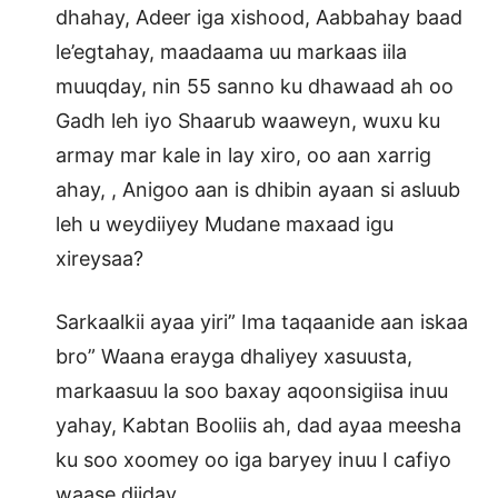
dhahay, Adeer iga xishood, Aabbahay baad
le’egtahay, maadaama uu markaas iila
muuqday, nin 55 sanno ku dhawaad ah oo
Gadh leh iyo Shaarub waaweyn, wuxu ku
armay mar kale in lay xiro, oo aan xarrig
ahay, , Anigoo aan is dhibin ayaan si asluub
leh u weydiiyey Mudane maxaad igu
xireysaa?
Sarkaalkii ayaa yiri” Ima taqaanide aan iskaa
bro” Waana erayga dhaliyey xasuusta,
markaasuu la soo baxay aqoonsigiisa inuu
yahay, Kabtan Booliis ah, dad ayaa meesha
ku soo xoomey oo iga baryey inuu I cafiyo
waase diiday.