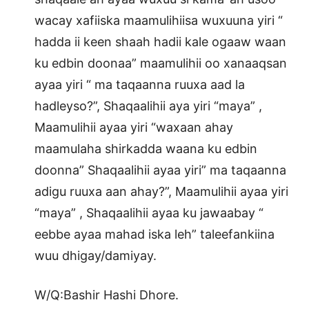
wacay xafiiska maamulihiisa wuxuuna yiri “
hadda ii keen shaah hadii kale ogaaw waan
ku edbin doonaa” maamulihii oo xanaaqsan
ayaa yiri “ ma taqaanna ruuxa aad la
hadleyso?”, Shaqaalihii aya yiri “maya” ,
Maamulihii ayaa yiri “waxaan ahay
maamulaha shirkadda waana ku edbin
doonna” Shaqaalihii ayaa yiri” ma taqaanna
adigu ruuxa aan ahay?”, Maamulihii ayaa yiri
“maya” , Shaqaalihii ayaa ku jawaabay “
eebbe ayaa mahad iska leh” taleefankiina
wuu dhigay/damiyay.
W/Q:Bashir Hashi Dhore.