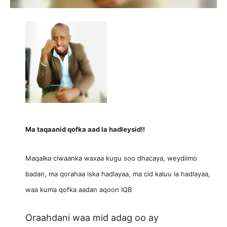
Ma taqaanid qofka aad la hadleysid!!
Maqalka ciwaanka waxaa kugu soo dhacaya, weydiimo
badan, ma qorahaa iska hadlayaa, ma cid kaluu la hadlayaa,
waa kuma qofka aadan aqoon IQB
Oraahdani waa mid adag oo ay