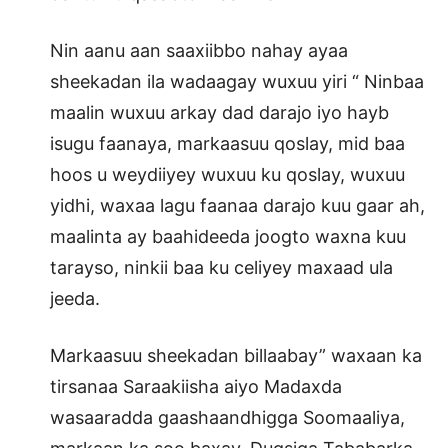
Nin aanu aan saaxiibbo nahay ayaa
sheekadan ila wadaagay wuxuu yiri “ Ninbaa
maalin wuxuu arkay dad darajo iyo hayb
isugu faanaya, markaasuu qoslay, mid baa
hoos u weydiiyey wuxuu ku qoslay, wuxuu
yidhi, waxaa lagu faanaa darajo kuu gaar ah,
maalinta ay baahideeda joogto waxna kuu
tarayso, ninkii baa ku celiyey maxaad ula
jeeda.
Markaasuu sheekadan billaabay” waxaan ka
tirsanaa Saraakiisha aiyo Madaxda
wasaaradda gaashaandhigga Soomaaliya,