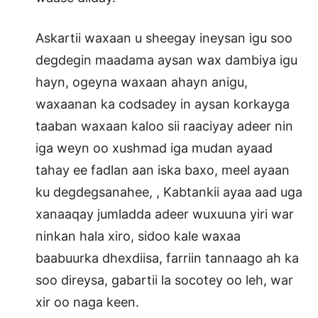
Askartii waxaan u sheegay ineysan igu soo
degdegin maadama aysan wax dambiya igu
hayn, ogeyna waxaan ahayn anigu,
waxaanan ka codsadey in aysan korkayga
taaban waxaan kaloo sii raaciyay adeer nin
iga weyn oo xushmad iga mudan ayaad
tahay ee fadlan aan iska baxo, meel ayaan
ku degdegsanahee, , Kabtankii ayaa aad uga
xanaaqay jumladda adeer wuxuuna yiri war
ninkan hala xiro, sidoo kale waxaa
baabuurka dhexdiisa, farriin tannaago ah ka
soo direysa, gabartii la socotey oo leh, war
xir oo naga keen.