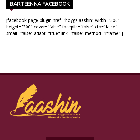
BARTEENNA FACEBOOK
[facebook-page-plugin href="hoygalaashin" width="300"
height="300" cover="false" facepile="false" cta="false"
small="false" adapt="true" link="false" method="iframe" ]