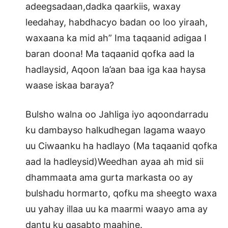
adeegsadaan,dadka qaarkiis, waxay
leedahay, habdhacyo badan oo loo yiraah,
waxaana ka mid ah” Ima taqaanid adigaa I
baran doona! Ma taqaanid qofka aad la
hadlaysid, Aqoon la’aan baa iga kaa haysa
waase iskaa baraya?
Bulsho walna oo Jahliga iyo aqoondarradu
ku dambayso halkudhegan lagama waayo
uu Ciwaanku ha hadlayo (Ma taqaanid qofka
aad la hadleysid)Weedhan ayaa ah mid sii
dhammaata ama gurta markasta oo ay
bulshadu hormarto, qofku ma sheegto waxa
uu yahay illaa uu ka maarmi waayo ama ay
dantu ku qasabto maahine.