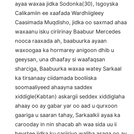
ayaa waxaa jidka Sodonka(30), Isgoyska
Calikamiin ee xaafada Wardhiigleey
Caasimada Muqdisho, jidka oo saxmad ahaa
waxaanu isku ciriirinay Baabuur Mercedes
nooca raaxada ah, baabuurka ayaan
waxoogaa ka hormarey anigoon dhib u
geeysan, una dhaafay si waafaqsan
sharciga, Baabuurka waxaa watey Sarkaal
ka tirsanaay ciidamada booliiska
soomaaliyeed ahaayna saddex
xiddigle(Kabtan) askargii seddex xiddiglaha
ahaay oo ay gabar yar oo aad u qurxoon
gaariga u saaran tahay, Sarkaalkii ayaa ka
carooday in nin shacab ah waa sida uu ii
heystee jidka ku cariiriyo waliba asaga oo ay