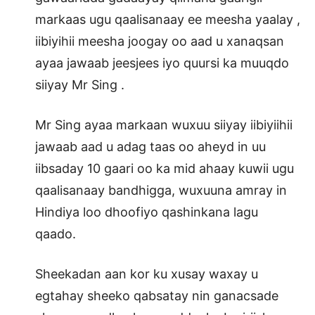
markaas ugu qaalisanaay ee meesha yaalay ,
iibiyihii meesha joogay oo aad u xanaqsan
ayaa jawaab jeesjees iyo quursi ka muuqdo
siiyay Mr Sing .
Mr Sing ayaa markaan wuxuu siiyay iibiyiihii
jawaab aad u adag taas oo aheyd in uu
iibsaday 10 gaari oo ka mid ahaay kuwii ugu
qaalisanaay bandhigga, wuxuuna amray in
Hindiya loo dhoofiyo qashinkana lagu
qaado.
Sheekadan aan kor ku xusay waxay u
egtahay sheeko qabsatay nin ganacsade