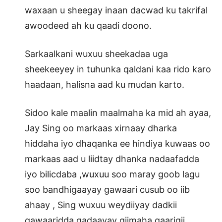
waxaan u sheegay inaan dacwad ku takrifal
awoodeed ah ku qaadi doono.
Sarkaalkani wuxuu sheekadaa uga
sheekeeyey in tuhunka qaldani kaa rido karo
haadaan, halisna aad ku mudan karto.
Sidoo kale maalin maalmaha ka mid ah ayaa,
Jay Sing oo markaas xirnaay dharka
hiddaha iyo dhaqanka ee hindiya kuwaas oo
markaas aad u liidtay dhanka nadaafadda
iyo bilicdaba ,wuxuu soo maray goob lagu
soo bandhigaayay gawaari cusub oo iib
ahaay , Sing wuxuu weydiiyay dadkii
gawaaridda gadaayay qiimaha gaarigii