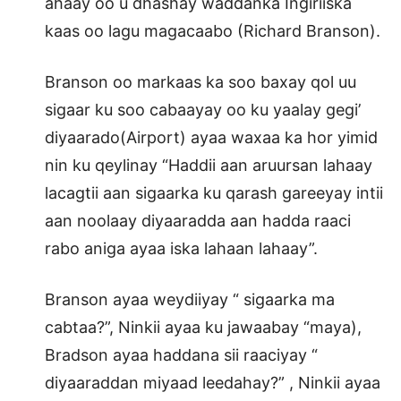
ahaay oo u dhashay waddanka Ingiriiska
kaas oo lagu magacaabo (Richard Branson).
Branson oo markaas ka soo baxay qol uu
sigaar ku soo cabaayay oo ku yaalay gegi’
diyaarado(Airport) ayaa waxaa ka hor yimid
nin ku qeylinay “Haddii aan aruursan lahaay
lacagtii aan sigaarka ku qarash gareeyay intii
aan noolaay diyaaradda aan hadda raaci
rabo aniga ayaa iska lahaan lahaay”.
Branson ayaa weydiiyay “ sigaarka ma
cabtaa?”, Ninkii ayaa ku jawaabay “maya),
Bradson ayaa haddana sii raaciyay “
diyaaraddan miyaad leedahay?” , Ninkii ayaa