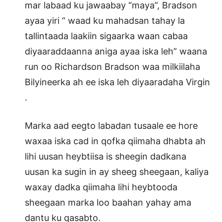
mar labaad ku jawaabay “maya”, Bradson
ayaa yiri “ waad ku mahadsan tahay la
tallintaada laakiin sigaarka waan cabaa
diyaaraddaanna aniga ayaa iska leh” waana
run oo Richardson Bradson waa milkiilaha
Bilyineerka ah ee iska leh diyaaradaha Virgin
.
Marka aad eegto labadan tusaale ee hore
waxaa iska cad in qofka qiimaha dhabta ah
lihi uusan heybtiisa is sheegin dadkana
uusan ka sugin in ay sheeg sheegaan, kaliya
waxay dadka qiimaha lihi heybtooda
sheegaan marka loo baahan yahay ama
dantu ku qasabto.