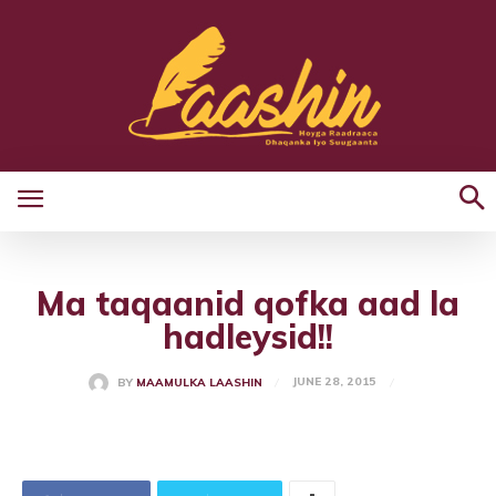
Ma taqaanid qofka aad la
hadleysid!!
JUNE 28, 2015
BY
MAAMULKA LAASHIN