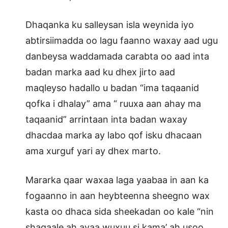
Dhaqanka ku salleysan isla weynida iyo
abtirsiimadda oo lagu faanno waxay aad ugu
danbeysa waddamada carabta oo aad inta
badan marka aad ku dhex jirto aad
maqleyso hadallo u badan “ima taqaanid
qofka i dhalay” ama “ ruuxa aan ahay ma
taqaanid” arrintaan inta badan waxay
dhacdaa marka ay labo qof isku dhacaan
ama xurguf yari ay dhex marto.
Mararka qaar waxaa laga yaabaa in aan ka
fogaanno in aan heybteenna sheegno wax
kasta oo dhaca sida sheekadan oo kale “nin
shaqaale ah ayaa wuxuu si kama’ ah usoo