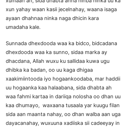
xumaan ah, sida dhabta ahna ninba ninka uu ka
xun yahay waan kasii jecelnahay, waana isaga
ayaan dhahnaa ninka naga dhicin kara
umadaha kale.
Sunnada dhexdooda waa ka bidco, bidcadana
dhexdooda waa ka sunno, sidaa marka ay
dhacdana, Allah wuxu ku sallidaa kuwa ugu
dhibka ka badan, oo uu kaga dhigaa
xaakimiintooda iyo hogaankoodaba, mar haddii
uu hogaanka kaa halaabana, sida dhabta ah
waa fahmi kartaa in dariiqa nolosha oo dhan uu
kaa dhumayo, waxaana tusaala yar kuugu filan
sida aan maanta nahay, oo dhan walba aan uga
dayacanahay, wuxuuna xadiiska sii cadeeyay in