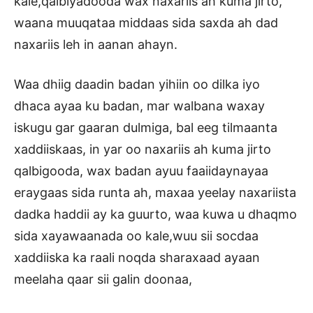
kale,qalbiyadooda wax naxariis ah kuma jirto,
waana muuqataa middaas sida saxda ah dad
naxariis leh in aanan ahayn.
Waa dhiig daadin badan yihiin oo dilka iyo
dhaca ayaa ku badan, mar walbana waxay
iskugu gar gaaran dulmiga, bal eeg tilmaanta
xaddiiskaas, in yar oo naxariis ah kuma jirto
qalbigooda, wax badan ayuu faaiidaynayaa
eraygaas sida runta ah, maxaa yeelay naxariista
dadka haddii ay ka guurto, waa kuwa u dhaqmo
sida xayawaanada oo kale,wuu sii socdaa
xaddiiska ka raali noqda sharaxaad ayaan
meelaha qaar sii galin doonaa,