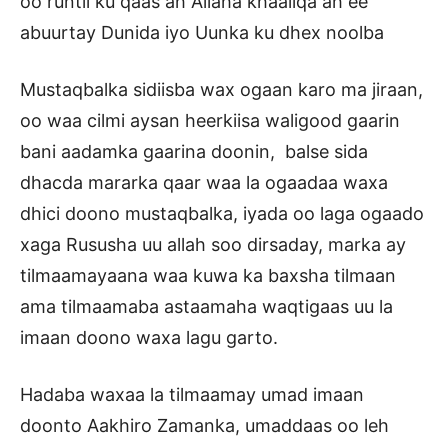
oo runtii ku qaas ah Allaha khaaliqa ah ee
abuurtay Dunida iyo Uunka ku dhex noolba
Mustaqbalka sidiisba wax ogaan karo ma jiraan,
oo waa cilmi aysan heerkiisa waligood gaarin
bani aadamka gaarina doonin, balse sida
dhacda mararka qaar waa la ogaadaa waxa
dhici doono mustaqbalka, iyada oo laga ogaado
xaga Rususha uu allah soo dirsaday, marka ay
tilmaamayaana waa kuwa ka baxsha tilmaan
ama tilmaamaba astaamaha waqtigaas uu la
imaan doono waxa lagu garto.
Hadaba waxaa la tilmaamay umad imaan
doonto Aakhiro Zamanka, umaddaas oo leh