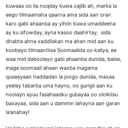
kuwaas oo ila noqday kuwa cajiib ah, marka la
eego tilmaamaha qaarna ama sida aan oran
karo gabi ahaanba ay yihiin kuwa umaddeena
ay ku sifowday, ayna kasoo daahirtay, sida
dhabta ahna xaddiiskan ma ahan mid aan ku
koobayo tilmaantiisa Soomaalida oo kaliya, ee
waa mid daboolayo gabi ahaanba dunida, balse,
inaga soomaali ahaan waxba inagama
quseeyaan haddadan la joogo dunida, maxaa
yeelay tabarba uma hayno, oo gurigii aan ku
noolayn ayuu fasahaadku gubayaa oo ololkiisu
baxayaa, sida aan u dammin lahayna aan garan
la’anahay!