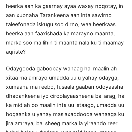
heerka aan ka gaarnay ayaa waxay noqotay, in
aan xubnaha Tarankeena aan inta sawirno
taleefonada iskugu soo dirno, waa heerkaas
heerka aan faaxishada ka marayno maanta,
marka soo ma lihin tilmaanta nala ku tilmaamay
aqriste?
Odaygooda gaboobay wanaag hal maalin ah
xitaa ma amrayo umadda uu u yahay odayga,
xumaana ma reebo, tusaala gaaban odoyaasha
dhaqankeena iyo ciroolayaasheena bal arag, hal
ka mid ah oo maalin inta uu istaago, umadda uu
hogaanka u yahay maslaxaddooda wanaaga ku
jira amraya, bal sheeg marka la yiraahdo reer