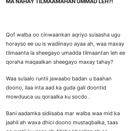
MA NAHAY TILMAAMAHAN UMMAD LEH?!
Qof walba oo cinwaankan aqriyo su’aasha ugu
horayso ee uu is wadiinayo ayaa ah, waa maxay
tilmaanta la sheegayo umadda tilmaantan leh ee
qoraha maqaalkan sheegayo maxay tahay?
Waa su’aalo runtii jawaabo badan u baahan
doono, ilaa inta aad ka guda gali doontid
mowduuca uu qoraalka ku socdo .
Bani aadamka sidiisaba mar walba waa mid ka
jaahil ah waxa dhici doono mustaqbalka, taas