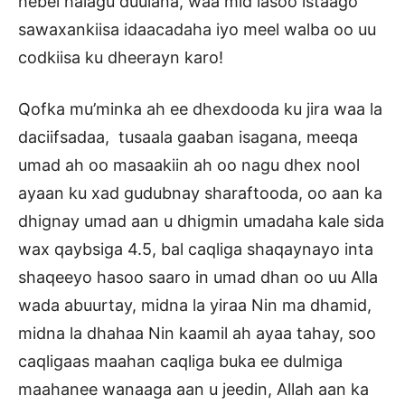
hebel halagu duulana, waa mid lasoo istaago
sawaxankiisa idaacadaha iyo meel walba oo uu
codkiisa ku dheerayn karo!
Qofka mu’minka ah ee dhexdooda ku jira waa la
daciifsadaa, tusaala gaaban isagana, meeqa
umad ah oo masaakiin ah oo nagu dhex nool
ayaan ku xad gudubnay sharaftooda, oo aan ka
dhignay umad aan u dhigmin umadaha kale sida
wax qaybsiga 4.5, bal caqliga shaqaynayo inta
shaqeeyo hasoo saaro in umad dhan oo uu Alla
wada abuurtay, midna la yiraa Nin ma dhamid,
midna la dhahaa Nin kaamil ah ayaa tahay, soo
caqligaas maahan caqliga buka ee dulmiga
maahanee wanaaga aan u jeedin, Allah aan ka