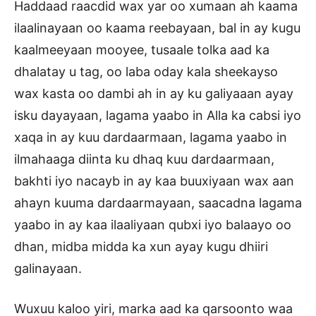
Haddaad raacdid wax yar oo xumaan ah kaama
ilaalinayaan oo kaama reebayaan, bal in ay kugu
kaalmeeyaan mooyee, tusaale tolka aad ka
dhalatay u tag, oo laba oday kala sheekayso
wax kasta oo dambi ah in ay ku galiyaaan ayay
isku dayayaan, lagama yaabo in Alla ka cabsi iyo
xaqa in ay kuu dardaarmaan, lagama yaabo in
ilmahaaga diinta ku dhaq kuu dardaarmaan,
bakhti iyo nacayb in ay kaa buuxiyaan wax aan
ahayn kuuma dardaarmayaan, saacadna lagama
yaabo in ay kaa ilaaliyaan qubxi iyo balaayo oo
dhan, midba midda ka xun ayay kugu dhiiri
galinayaan.
Wuxuu kaloo yiri, marka aad ka qarsoonto waa