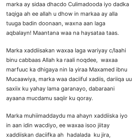
marka ay sidaa dhacdo Culimadooda iyo dadka
taqiga ah ee allah u dhow in markaa ay alla
tuuga badin doonaan, waxna aan laga
aqbalayn! Maantana waa na haysataa taas.
Marka xaddiisakan waxaa laga wariyay c/laahi
binu cabbaas Allah ka raali noqdee, waxaa
marfuuc ka dhigaya nin la yiraa Maxamed ibnu
Mucaawiya, marka waa daciiful xadiis, dariiqa uu
saxiix ku yahay lama garanayo, dabaraani
ayaana mucdamu saqiir ku qoray.
Marka muhiimaddaydu ma ahayn xaddiiska iyo
in aan idin wacdiyo, ee waxaa isoo jiitay
xaddiiskan daciifka ah hadalada ku jira,