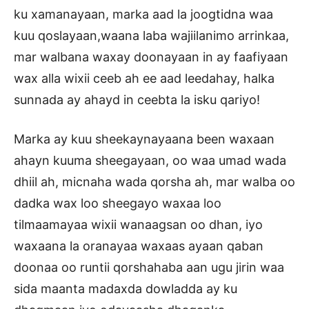
ku xamanayaan, marka aad la joogtidna waa
kuu qoslayaan,waana laba wajiilanimo arrinkaa,
mar walbana waxay doonayaan in ay faafiyaan
wax alla wixii ceeb ah ee aad leedahay, halka
sunnada ay ahayd in ceebta la isku qariyo!
Marka ay kuu sheekaynayaana been waxaan
ahayn kuuma sheegayaan, oo waa umad wada
dhiil ah, micnaha wada qorsha ah, mar walba oo
dadka wax loo sheegayo waxaa loo
tilmaamayaa wixii wanaagsan oo dhan, iyo
waxaana la oranayaa waxaas ayaan qaban
doonaa oo runtii qorshahaba aan ugu jirin waa
sida maanta madaxda dowladda ay ku