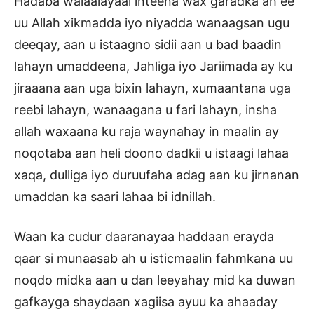
Hadaba walaalayaal inteena wax garadka ah ee
uu Allah xikmadda iyo niyadda wanaagsan ugu
deeqay, aan u istaagno sidii aan u bad baadin
lahayn umaddeena, Jahliga iyo Jariimada ay ku
jiraaana aan uga bixin lahayn, xumaantana uga
reebi lahayn, wanaagana u fari lahayn, insha
allah waxaana ku raja waynahay in maalin ay
noqotaba aan heli doono dadkii u istaagi lahaa
xaqa, dulliga iyo duruufaha adag aan ku jirnanan
umaddan ka saari lahaa bi idnillah.
Waan ka cudur daaranayaa haddaan erayda
qaar si munaasab ah u isticmaalin fahmkana uu
noqdo midka aan u dan leeyahay mid ka duwan
gafkayga shaydaan xagiisa ayuu ka ahaaday