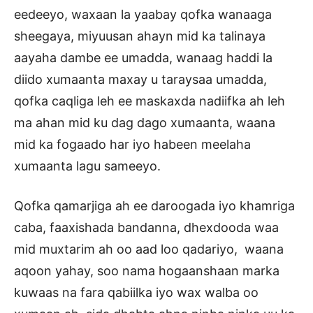
eedeeyo, waxaan la yaabay qofka wanaaga
sheegaya, miyuusan ahayn mid ka talinaya
aayaha dambe ee umadda, wanaag haddi la
diido xumaanta maxay u taraysaa umadda,
qofka caqliga leh ee maskaxda nadiifka ah leh
ma ahan mid ku dag dago xumaanta, waana
mid ka fogaado har iyo habeen meelaha
xumaanta lagu sameeyo.
Qofka qamarjiga ah ee daroogada iyo khamriga
caba, faaxishada bandanna, dhexdooda waa
mid muxtarim ah oo aad loo qadariyo, waana
aqoon yahay, soo nama hogaanshaan marka
kuwaas na fara qabiilka iyo wax walba oo