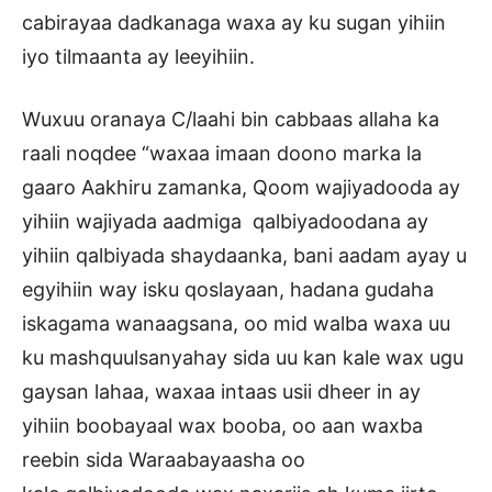
cabirayaa dadkanaga waxa ay ku sugan yihiin
iyo tilmaanta ay leeyihiin.
Wuxuu oranaya C/laahi bin cabbaas allaha ka
raali noqdee “waxaa imaan doono marka la
gaaro Aakhiru zamanka, Qoom wajiyadooda ay
yihiin wajiyada aadmiga qalbiyadoodana ay
yihiin qalbiyada shaydaanka, bani aadam ayay u
egyihiin way isku qoslayaan, hadana gudaha
iskagama wanaagsana, oo mid walba waxa uu
ku mashquulsanyahay sida uu kan kale wax ugu
gaysan lahaa, waxaa intaas usii dheer in ay
yihiin boobayaal wax booba, oo aan waxba
reebin sida Waraabayaasha oo