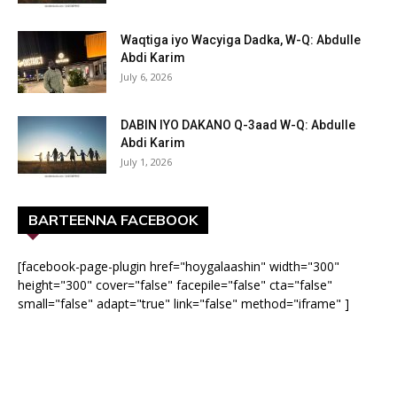
Waqtiga iyo Wacyiga Dadka, W-Q: Abdulle
Abdi Karim
July 6, 2026
DABIN IYO DAKANO Q-3aad W-Q: Abdulle
Abdi Karim
July 1, 2026
BARTEENNA FACEBOOK
[facebook-page-plugin href="hoygalaashin" width="300"
height="300" cover="false" facepile="false" cta="false"
small="false" adapt="true" link="false" method="iframe" ]