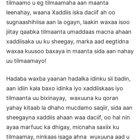
tilmaamo u eg tilmaamaha aan maanta
leenahay, waana Xaddiis iska daciif ah oo
sugnaashihiisa aan la ogayn, laakin waxaa isoo
jiitay qaabka tilmaanta umaddaas macna ahaan
xaddiisaka uu ku sheegay, marka aad eegtidna
waxaa kuusoo baxaya in maanta sida aan nahay
uu tilmaamayo!
Hadaba waxba yaanan hadalka idinku sii badin,
aan idiin kala baxo idinka iyo xaddiiskaas iyo
tilmaanta uu bixinayay, waxuuna ku qoran
yahay kitaab la dhaho mucdamo saqiir, sida aan
sheegayna xaddiis ahaan waa daciif, oo hal nin
ayaa marfuuc ka dhigay, micnaha saxiix ku
tilmaamay, ninkaas isaga ahna wuxuuna aad u