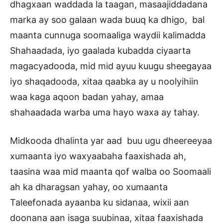
dhagxaan waddada la taagan, masaajiddadana
marka ay soo galaan wada buuq ka dhigo, bal
maanta cunnuga soomaaliga waydii kalimadda
Shahaadada, iyo gaalada kubadda ciyaarta
magacyadooda, mid mid ayuu kuugu sheegayaa
iyo shaqadooda, xitaa qaabka ay u noolyihiin
waa kaga aqoon badan yahay, amaa
shahaadada warba uma hayo waxa ay tahay.
Midkooda dhalinta yar aad buu ugu dheereeyaa
xumaanta iyo waxyaabaha faaxishada ah,
taasina waa mid maanta qof walba oo Soomaali
ah ka dharagsan yahay, oo xumaanta
Taleefonada ayaanba ku sidanaa, wixii aan
doonana aan isaga suubinaa, xitaa faaxishada