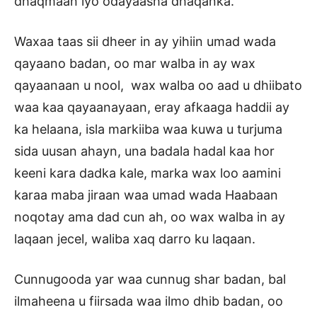
dhaqmaan iyo odayaasha dhaqanka.
Waxaa taas sii dheer in ay yihiin umad wada
qayaano badan, oo mar walba in ay wax
qayaanaan u nool, wax walba oo aad u dhiibato
waa kaa qayaanayaan, eray afkaaga haddii ay
ka helaana, isla markiiba waa kuwa u turjuma
sida uusan ahayn, una badala hadal kaa hor
keeni kara dadka kale, marka wax loo aamini
karaa maba jiraan waa umad wada Haabaan
noqotay ama dad cun ah, oo wax walba in ay
laqaan jecel, waliba xaq darro ku laqaan.
Cunnugooda yar waa cunnug shar badan, bal
ilmaheena u fiirsada waa ilmo dhib badan, oo