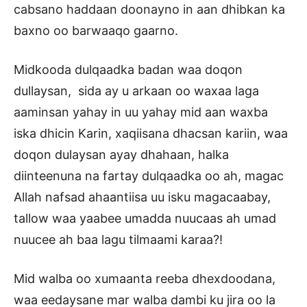
cabsano haddaan doonayno in aan dhibkan ka
baxno oo barwaaqo gaarno.
Midkooda dulqaadka badan waa doqon
dullaysan, sida ay u arkaan oo waxaa laga
aaminsan yahay in uu yahay mid aan waxba
iska dhicin Karin, xaqiisana dhacsan kariin, waa
doqon dulaysan ayay dhahaan, halka
diinteenuna na fartay dulqaadka oo ah, magac
Allah nafsad ahaantiisa uu isku magacaabay,
tallow waa yaabee umadda nuucaas ah umad
nuucee ah baa lagu tilmaami karaa?!
Mid walba oo xumaanta reeba dhexdoodana,
waa eedaysane mar walba dambi ku jira oo la