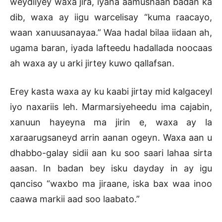
weydiiyey waxa jira, iyana aamusnaan badan ka
dib, waxa ay iigu warcelisay “kuma raacayo,
waan xanuusanayaa.” Waa hadal bilaa iidaan ah,
ugama baran, iyada lafteedu hadallada noocaas
ah waxa ay u arki jirtey kuwo qallafsan.
Erey kasta waxa ay ku kaabi jirtay mid kalgaceyl
iyo naxariis leh. Marmarsiyeheedu ima cajabin,
xanuun hayeyna ma jirin e, waxa ay la
xaraarugsaneyd arrin aanan ogeyn. Waxa aan u
dhabbo-galay sidii aan ku soo saari lahaa sirta
aasan. In badan bey isku dayday in ay igu
qanciso “waxbo ma jiraane, iska bax waa inoo
caawa markii aad soo laabato.”