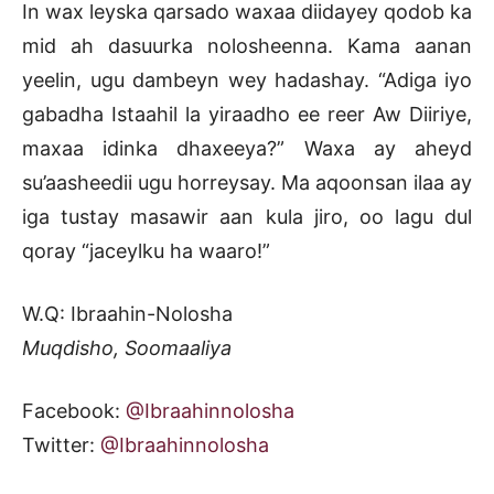
In wax leyska qarsado waxaa diidayey qodob ka
mid ah dasuurka nolosheenna. Kama aanan
yeelin, ugu dambeyn wey hadashay. “Adiga iyo
gabadha Istaahil la yiraadho ee reer Aw Diiriye,
maxaa idinka dhaxeeya?” Waxa ay aheyd
su’aasheedii ugu horreysay. Ma aqoonsan ilaa ay
iga tustay masawir aan kula jiro, oo lagu dul
qoray “jaceylku ha waaro!”
W.Q: Ibraahin-Nolosha
Muqdisho, Soomaaliya
Facebook:
@Ibraahinnolosha
Twitter:
@Ibraahinnolosha