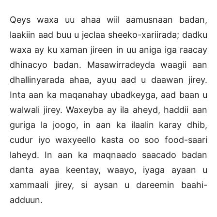
Qeys waxa uu ahaa wiil aamusnaan badan,
laakiin aad buu u jeclaa sheeko-xariirada; dadku
waxa ay ku xaman jireen in uu aniga iga raacay
dhinacyo badan. Masawirradeyda waagii aan
dhallinyarada ahaa, ayuu aad u daawan jirey.
Inta aan ka maqanahay ubadkeyga, aad baan u
walwali jirey. Waxeyba ay ila aheyd, haddii aan
guriga la joogo, in aan ka ilaalin karay dhib,
cudur iyo waxyeello kasta oo soo food-saari
laheyd. In aan ka maqnaado saacado badan
danta ayaa keentay, waayo, iyaga ayaan u
xammaali jirey, si aysan u dareemin baahi-
adduun.