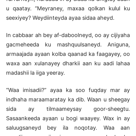
u qaatay. “Meyraney, maxaa qolkan kulul ku
seexiyey? Weydiinteyda ayaa sidaa aheyd.
In cabbaar ah bey af-daboolneyd, oo ay cijiyaha
gacmeheeda ku mashquulsaneyd. Aniguna,
armaajada ayaan kolba qaanad ka faagayey, oo
waxa aan xulanayey dharkii aan ku aadi lahaa
madashii la iiga yeeray.
“Waa imisadii?” ayaa ka soo fuqday mar ay
indhaha maraamaratay ka dib. Waan u sheegay
sida ay tilmaameysay goor-sheegtu.
Sasaankeeda ayaan u bogi waayey. Wax in ay
saluugsaneyd bey ila noqotay. Waa aan