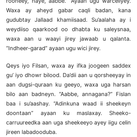
rooneey, haye, aabbe.” Ayaan ugu warceliyey.
Waxa ay aheyd gabar caqli badan, kana
gudubtay Jallaad khamiisaad. Su’aalaha ay i
weydiiso qaarkood oo dhabta ku saleysnaa,
waxa aan u waayi jirey jawaab u qalanta.
“Indheer-garad” ayaan ugu wici jirey.
Qeys iyo Filsan, waxa ay ifka joogeen saddex
gu’ iyo dhowr bilood. Da’dii aan u qorsheeyay in
aan dugsi-quraan ku geeyo, waxa uga harsan
bilo aan badneyn. “Aabbe, annagana?” Fislan
baa i su’aashay. “Adinkuna waad ii sheekeyn
doontaan” ayaan ku maslaxay. Sheeko-
carruureedka aan uga sheekeeyo ayey iigu celin
jireen labadooduba.