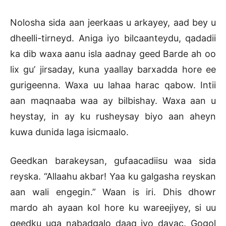
Nolosha sida aan jeerkaas u arkayey, aad bey u
dheelli-tirneyd. Aniga iyo bilcaanteydu, qadadii
ka dib waxa aanu isla aadnay geed Barde ah oo
lix gu’ jirsaday, kuna yaallay barxadda hore ee
gurigeenna. Waxa uu lahaa harac qabow. Intii
aan maqnaaba waa ay bilbishay. Waxa aan u
heystay, in ay ku rusheysay biyo aan aheyn
kuwa dunida laga isicmaalo.
Geedkan barakeysan, gufaacadiisu waa sida
reyska. “Allaahu akbar! Yaa ku galgasha reyskan
aan wali engegin.” Waan is iri. Dhis dhowr
mardo ah ayaan kol hore ku wareejiyey, si uu
geedku uga nabadgalo daaq iyo dayac. Gogol