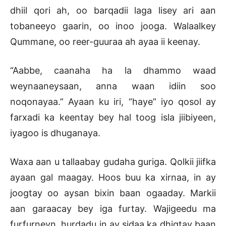
dhiil qori ah, oo barqadii laga lisey ari aan
tobaneeyo gaarin, oo inoo jooga. Walaalkey
Qummane, oo reer-guuraa ah ayaa ii keenay.
“Aabbe, caanaha ha la dhammo waad
weynaaneysaan, anna waan idiin soo
noqonayaa.” Ayaan ku iri, “haye” iyo qosol ay
farxadi ka keentay bey hal toog isla jiibiyeen,
iyagoo is dhuganaya.
Waxa aan u tallaabay gudaha guriga. Qolkii jiifka
ayaan gal maagay. Hoos buu ka xirnaa, in ay
joogtay oo aysan bixin baan ogaaday. Markii
aan garaacay bey iga furtay. Wajigeedu ma
furfurneyn, hurdadu in ay sidaa ka dhigtay baan