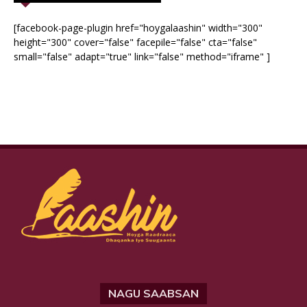
[facebook-page-plugin href="hoygalaashin" width="300"
height="300" cover="false" facepile="false" cta="false"
small="false" adapt="true" link="false" method="iframe" ]
NAGU SAABSAN