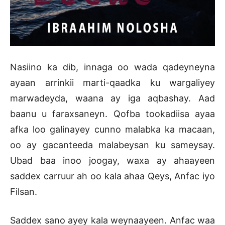
Nasiino ka dib, innaga oo wada qadeyneyna
ayaan arrinkii marti-qaadka ku wargaliyey
marwadeyda, waana ay iga aqbashay. Aad
baanu u faraxsaneyn. Qofba tookadiisa ayaa
afka loo galinayey cunno malabka ka macaan,
oo ay gacanteeda malabeysan ku sameysay.
Ubad baa inoo joogay, waxa ay ahaayeen
saddex carruur ah oo kala ahaa Qeys, Anfac iyo
Filsan.
Saddex sano ayey kala weynaayeen. Anfac waa