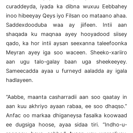
curaddeyda, iyada ka dibna wuxuu Eebbahey
inoo hibeeyay Qeys iyo Filsan oo mataano ahaa.
Saddexdooduba waa ay jiifeen. Intii aan
shaqada ku maqnaa ayey hooyadood siisey
qado, ka hor intii aysan seexanna taleefoonka
Meyran ayey iga soo waceen. Sheeko-xariiro
aan ugu talo-galay baan uga sheekeeyey.
Sameecadda ayaa u furneyd aaladda ay igala
hadlayeen.
“Aabbe, maanta casharradii aan soo qaatay in
aan kuu akhriyo ayaan rabaa, ee soo dhaqso.”
Anfac oo markaa dhiganeysa fasalka koowaad
ee dugsiga hoose, ayaa sidaa tiri. “Indho-u-