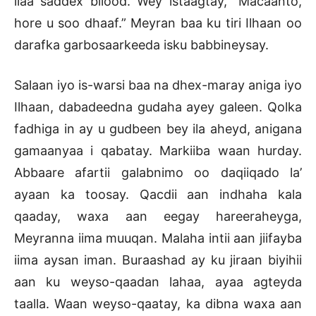
ilaa saddex bilood. Wey istaagtay, “Macaanto,
hore u soo dhaaf.” Meyran baa ku tiri Ilhaan oo
darafka garbosaarkeeda isku babbineysay.
Salaan iyo is-warsi baa na dhex-maray aniga iyo
Ilhaan, dabadeedna gudaha ayey galeen. Qolka
fadhiga in ay u gudbeen bey ila aheyd, anigana
gamaanyaa i qabatay. Markiiba waan hurday.
Abbaare afartii galabnimo oo daqiiqado la’
ayaan ka toosay. Qacdii aan indhaha kala
qaaday, waxa aan eegay hareeraheyga,
Meyranna iima muuqan. Malaha intii aan jiifayba
iima aysan iman. Buraashad ay ku jiraan biyihii
aan ku weyso-qaadan lahaa, ayaa agteyda
taalla. Waan weyso-qaatay, ka dibna waxa aan