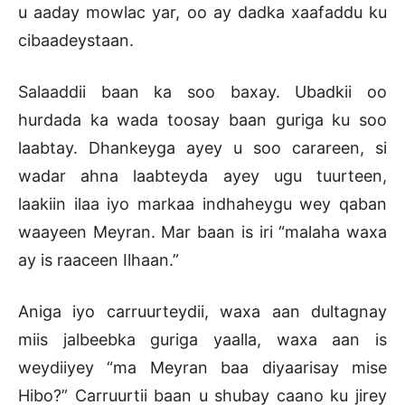
u aaday mowlac yar, oo ay dadka xaafaddu ku
cibaadeystaan.
Salaaddii baan ka soo baxay. Ubadkii oo
hurdada ka wada toosay baan guriga ku soo
laabtay. Dhankeyga ayey u soo carareen, si
wadar ahna laabteyda ayey ugu tuurteen,
laakiin ilaa iyo markaa indhaheygu wey qaban
waayeen Meyran. Mar baan is iri “malaha waxa
ay is raaceen Ilhaan.”
Aniga iyo carruurteydii, waxa aan dultagnay
miis jalbeebka guriga yaalla, waxa aan is
weydiiyey “ma Meyran baa diyaarisay mise
Hibo?” Carruurtii baan u shubay caano ku jirey