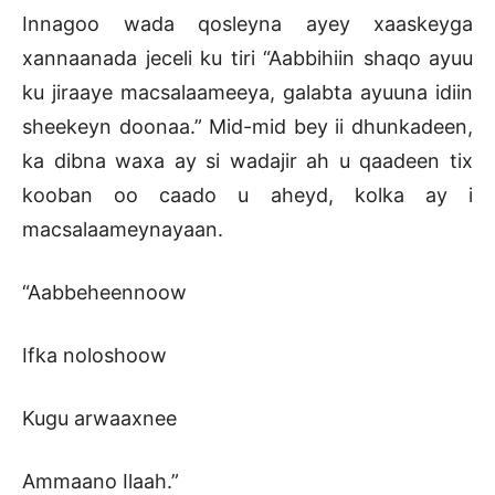
Innagoo wada qosleyna ayey xaaskeyga
xannaanada jeceli ku tiri “Aabbihiin shaqo ayuu
ku jiraaye macsalaameeya, galabta ayuuna idiin
sheekeyn doonaa.” Mid-mid bey ii dhunkadeen,
ka dibna waxa ay si wadajir ah u qaadeen tix
kooban oo caado u aheyd, kolka ay i
macsalaameynayaan.
“Aabbeheennoow
Ifka noloshoow
Kugu arwaaxnee
Ammaano Ilaah.”