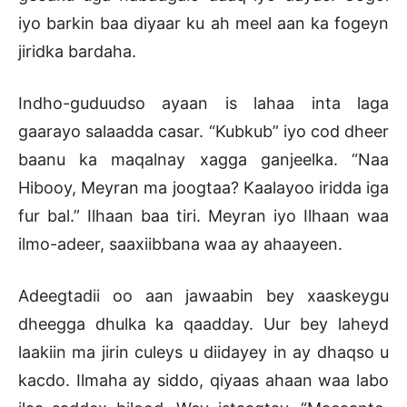
iyo barkin baa diyaar ku ah meel aan ka fogeyn
jiridka bardaha.
Indho-guduudso ayaan is lahaa inta laga
gaarayo salaadda casar. “Kubkub” iyo cod dheer
baanu ka maqalnay xagga ganjeelka. “Naa
Hibooy, Meyran ma joogtaa? Kaalayoo iridda iga
fur bal.” Ilhaan baa tiri. Meyran iyo Ilhaan waa
ilmo-adeer, saaxiibbana waa ay ahaayeen.
Adeegtadii oo aan jawaabin bey xaaskeygu
dheegga dhulka ka qaadday. Uur bey laheyd
laakiin ma jirin culeys u diidayey in ay dhaqso u
kacdo. Ilmaha ay siddo, qiyaas ahaan waa labo