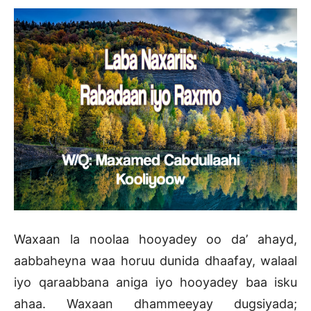
Waxaan la noolaa hooyadey oo da’ ahayd,
aabbaheyna waa horuu dunida dhaafay, walaal
iyo qaraabbana aniga iyo hooyadey baa isku
ahaa. Waxaan dhammeeyay dugsiyada;