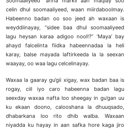
Soomaaliyeed” anna markii aan maqlay soo
celin dhul soomaaliyeed, waan miirdaboolmay.
Habeenno badan oo soo jeed ah waxaan is
weyddiinayay, “sidee baa dhul soomaaliyeed
lagu heysan karaa adigoo nool!?” ‘Maya’ bay
ahayd falcelinta fiidka habeennadaa la heli
karay, balse mayada laftirkeeda la la seexan
waayay, oo waa lagu celcelinayay.
Waxaa la gaaray gu’gii xigay, wax badan baa is
rogay, ciil iyo caro habeenna badan lagu
seexday waxaa nafta loo sheegay in gu’gan uu
ku ekaan doono, calooshana la dhuuqsado,
dhabarkana loo rito dhib walba. Waxaan
niyadda ku hayay in aan safka hore kaga jiro