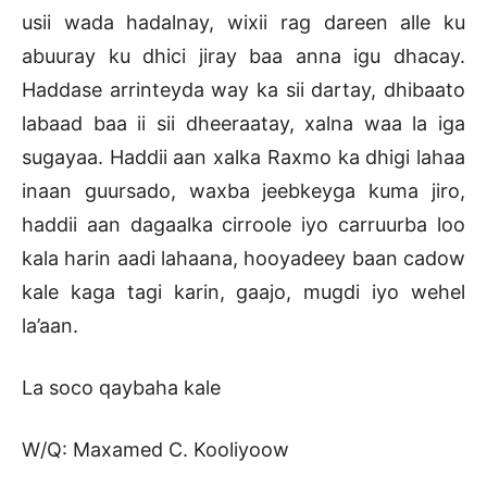
usii wada hadalnay, wixii rag dareen alle ku
abuuray ku dhici jiray baa anna igu dhacay.
Haddase arrinteyda way ka sii dartay, dhibaato
labaad baa ii sii dheeraatay, xalna waa la iga
sugayaa. Haddii aan xalka Raxmo ka dhigi lahaa
inaan guursado, waxba jeebkeyga kuma jiro,
haddii aan dagaalka cirroole iyo carruurba loo
kala harin aadi lahaana, hooyadeey baan cadow
kale kaga tagi karin, gaajo, mugdi iyo wehel
la’aan.
La soco qaybaha kale
W/Q: Maxamed C. Kooliyoow