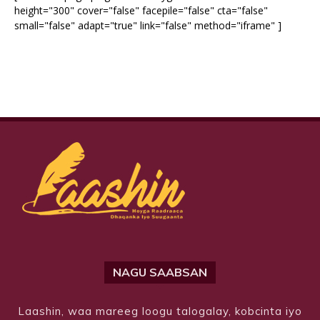
height="300" cover="false" facepile="false" cta="false"
small="false" adapt="true" link="false" method="iframe" ]
NAGU SAABSAN
Laashin, waa mareeg loogu talogalay, kobcinta iyo