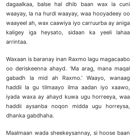
dagaalkaa, balse hal dhib baan wax la cuni
waayay, la na hurdi waayay, waa hooyadeey oo
waayeel ah, wax caawiya iyo carruurba ay aniga
kaligey iga heysato, sidaan ka yeeli lahaa
arrintaa.
Waxaan is baranay inan Raxmo lagu magacaabo
oo deriskeenna ahayd. ‘Ma arag, mana maqal
gabadh la mid ah Raxmo.’ Waayo, wanaag
haddii la gu tilmaayo ilma aadan iyo xaawo,
iyada waxa ay ahayd kuwa ugu horreeya, waa
haddii aysanba noqon midda ugu horreysa,
dhanka gabdhaha.
Maalmaan wada sheekeysannay, si hoose baan