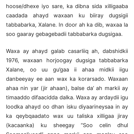
hoose/dhexe iyo sare, ka dibna sida xilligaaba
caadada ahayd waxaan ku biiray dugsigii
tabbabarka, Xalane. In door ah ka dib, waxaa la
soo gaaray gebagebadii tabbabarka dugsigaa.
Waxa ay ahayd galab casarliiq ah, dabshidkii
1976, waxaan horjoogay dugsiga tabbabarka
Xalane, oo uu gu’gaa ii ahaa midkii iigu
danbeeyay ee aan wax ka korarsado. Waxaan
ahaa nin yar (jir ahaan), balse da’ ah markii ay
timaaddo difaacidda dalka. Waxa ay ardaydii igu
loodka ahayd oo dhan isku diyaarineysaa in ay
ka qeybqaadato wax uu taliska xilligaa jiray
(kacaanka) ku sheegay “Soo celin dhul