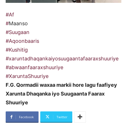
#Af
#
Maanso
#Suugaan
#Aqoonbaaris
#Kushitig
#xaruntadhaqankaiyosuugaantafaaraxshuuriye
#abwaanfaaraxshuuriye
#XaruntaShuuriye
F.G. Qormadii waxaa markii hore lagu faafiyey
Xarunta Dhaqanka iyo Suugaanta Faarax
Shuuriye
Facebook
Twitter