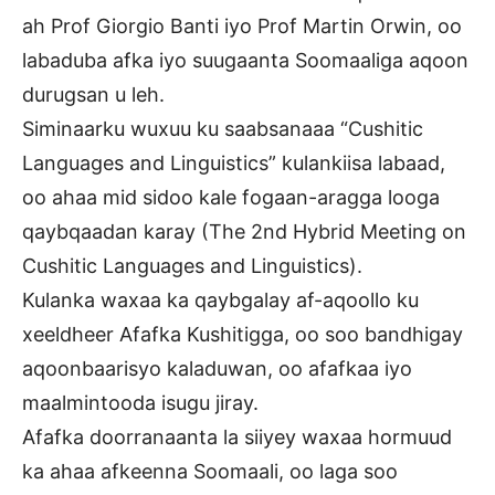
ah Prof Giorgio Banti iyo Prof Martin Orwin, oo
labaduba afka iyo suugaanta Soomaaliga aqoon
durugsan u leh.
Siminaarku wuxuu ku saabsanaaa “Cushitic
Languages and Linguistics” kulankiisa labaad,
oo ahaa mid sidoo kale fogaan-aragga looga
qaybqaadan karay (The 2nd Hybrid Meeting on
Cushitic Languages and Linguistics).
Kulanka waxaa ka qaybgalay af-aqoollo ku
xeeldheer Afafka Kushitigga, oo soo bandhigay
aqoonbaarisyo kaladuwan, oo afafkaa iyo
maalmintooda isugu jiray.
Afafka doorranaanta la siiyey waxaa hormuud
ka ahaa afkeenna Soomaali, oo laga soo