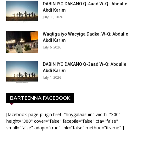
DABIN IYO DAKANO Q-4aad W-Q : Abdulle
Abdi Karim
July 18, 2026
Waqtiga iyo Wacyiga Dadka, W-Q: Abdulle
Abdi Karim
July 6, 2026
DABIN IYO DAKANO Q-3aad W-Q: Abdulle
Abdi Karim
July 1, 2026
BARTEENNA FACEBOOK
[facebook-page-plugin href="hoygalaashin" width="300"
height="300" cover="false" facepile="false" cta="false"
small="false" adapt="true" link="false" method="iframe" ]