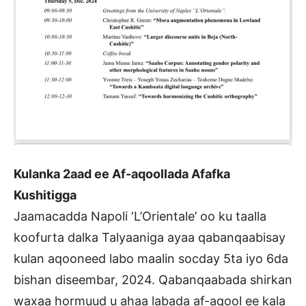
Kulanka 2aad ee Af-aqoollada Afafka
Kushitigga
Jaamacadda Napoli ‘L’Orientale’ oo ku taalla
koofurta dalka Talyaaniga ayaa qabanqaabisay
kulan aqooneed labo maalin socday 5ta iyo 6da
bishan diseembar, 2024. Qabanqaabada shirkan
waxaa hormuud u ahaa labada af-aqool ee kala