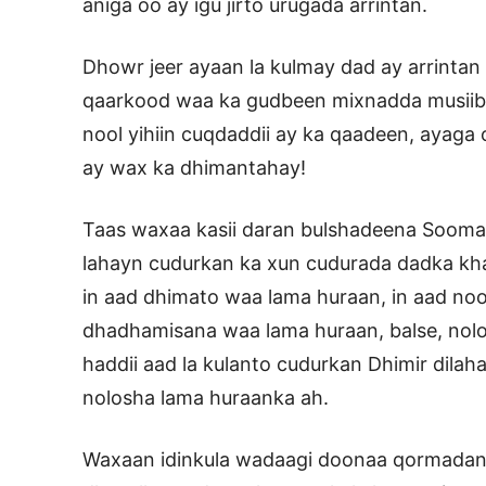
aniga oo ay igu jirto urugada arrintan.
Dhowr jeer ayaan la kulmay dad ay arrintan q
qaarkood waa ka gudbeen mixnadda musiiba
nool yihiin cuqdaddii ay ka qaadeen, ayag
ay wax ka dhimantahay!
Taas waxaa kasii daran bulshadeena Sooma
lahayn cudurkan ka xun cudurada dadka kha
in aad dhimato waa lama huraan, in aad no
dhadhamisana waa lama huraan, balse, nol
haddii aad la kulanto cudurkan Dhimir dila
nolosha lama huraanka ah.
Waxaan idinkula wadaagi doonaa qormadan 