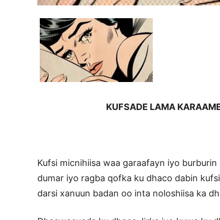
KUFSADE LAMA KARAAME
Kufsi micnihiisa waa garaafayn iyo burburin 
dumar iyo ragba qofka ku dhaco dabin kufs
darsi xanuun badan oo inta noloshiisa ka d