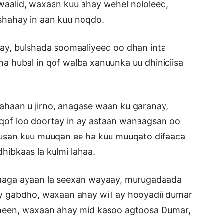
aalid, waxaan kuu ahay wehel nololeed,
shahay in aan kuu noqdo.
ay, bulshada soomaaliyeed oo dhan inta
na hubal in qof walba xanuunka uu dhiniciisa
ahaan u jirno, anagase waan ku garanay,
qof loo doortay in ay astaan wanaagsan oo
uusan kuu muuqan ee ha kuu muuqato difaaca
hibkaas la kulmi lahaa.
aaga ayaan la seexan wayaay, murugadaada
y gabdho, waxaan ahay wiil ay hooyadii dumar
heen, waxaan ahay mid kasoo agtoosa Dumar,