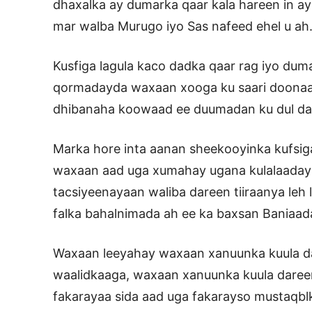
dhaxalka ay dumarka qaar kala hareen in ay
mar walba Murugo iyo Sas nafeed ehel u ah
Kusfiga lagula kaco dadka qaar rag iyo dum
qormadayda waxaan xooga ku saari doonaa
dhibanaha koowaad ee duumadan ku dul da
Marka hore inta aanan sheekooyinka kufsig
waxaan aad uga xumahay ugana kulalaaday
tacsiyeenayaan waliba dareen tiiraanya le
falka bahalnimada ah ee ka baxsan Baniaa
Waxaan leeyahay waxaan xanuunka kuula d
waalidkaaga, waxaan xanuunka kuula daree
fakarayaa sida aad uga fakarayso mustaqbl