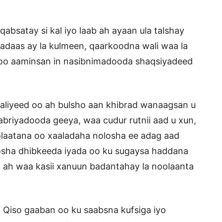
absatay si kal iyo laab ah ayaan ula talshay
daas ay la kulmeen, qaarkoodna wali waa la
a oo aaminsan in nasibnimadooda shaqsiyadeed
aliyeed oo ah bulsho aan khibrad wanaagsan u
briyadooda geeya, waa cudur rutnii aad u xun,
olaatana oo xaaladaha nolosha ee adag aad
osha dhibkeeda iyada oo ku sugaysa haddana
ha ah waa kasii xanuun badantahay la noolaanta
Qiso gaaban oo ku saabsna kufsiga iyo