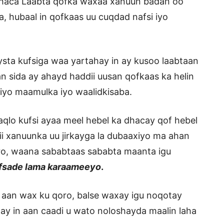
dhaca Laabta qofka waxaa xanuun badan oo
, hubaal in qofkaas uu cuqdad nafsi iyo
sta kufsiga waa yartahay in ay kusoo laabtaan
 sida ay ahayd haddii uusan qofkaas ka helin
iyo maamulka iyo waalidkisaba.
qlo kufsi ayaa meel hebel ka dhacay qof hebel
i xanuunka uu jirkayga la dubaaxiyo ma ahan
ro, waana sababtaas sababta maanta igu
fsade lama karaameeyo
.
 aan wax ku qoro, balse waxay igu noqotay
y in aan caadi u wato noloshayda maalin laha