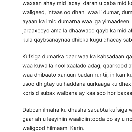
waxaan ahay mid jacayl daran u qaba mid k
waligeed, intaas oo dhan waa ii dumar, du
ayaan ka imid dumarna waa iga yimaadeen,
jaraaxeeyo ama la dhaawaco qayb ka mid ah
kula qaybsanaynaa dhibka kugu dhacay sab
Kufsiga dumarka qaar waa ka kabsadaan qaa
waa kuwa la nool xaalado adag, qaarkood ay
waa dhibaato xanuun badan runtii, in kan
usoo dhigtay uu haddana uurkaaga ku dhex 
korisid subax walbana ay kaa soo hor baxaa
Dabcan ilmaha ku dhasha sababta kufsiga 
gaar ah u leeyihiin waalidiintooda oo ay u 
waligood hilmaami Karin.