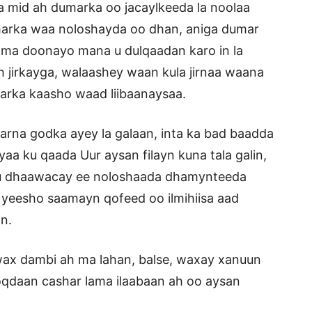
a mid ah dumarka oo jacaylkeeda la noolaa
marka waa noloshayda oo dhan, aniga dumar
 ma doonayo mana u dulqaadan karo in la
 jirkayga, walaashey waan kula jirnaa waana
arka kaasho waad liibaanaysaa.
rna godka ayey la galaan, inta ka bad baadda
aa ku qaada Uur aysan filayn kuna tala galin,
 ku dhaawacay ee noloshaada dhamynteeda
yeesho saamayn qofeed oo ilmihiisa aad
n.
wax dambi ah ma lahan, balse, waxay xanuun
noqdaan cashar lama ilaabaan ah oo aysan