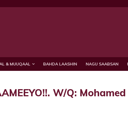
AL & MUUQAAL
BAHDA LAASHIN
NAGU SAABSAN
AMEEYO!!. W/Q: Mohamed