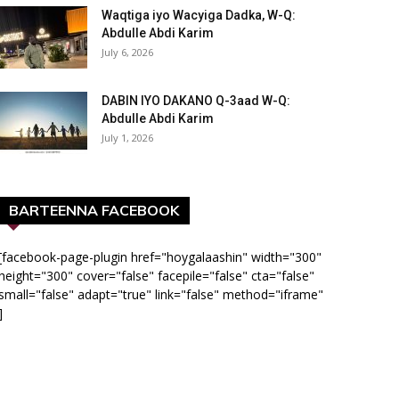
Waqtiga iyo Wacyiga Dadka, W-Q:
Abdulle Abdi Karim
July 6, 2026
DABIN IYO DAKANO Q-3aad W-Q:
Abdulle Abdi Karim
July 1, 2026
BARTEENNA FACEBOOK
[facebook-page-plugin href="hoygalaashin" width="300"
height="300" cover="false" facepile="false" cta="false"
small="false" adapt="true" link="false" method="iframe"
]