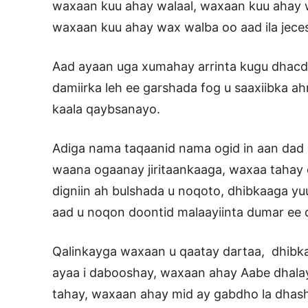
waxaan kuu ahay walaal, waxaan kuu ahay w
waxaan kuu ahay wax walba oo aad ila jece
Aad ayaan uga xumahay arrinta kugu dhacd
damiirka leh ee garshada fog u saaxiibka ah
kaala qaybsanayo.
Adiga nama taqaanid nama ogid in aan dad 
waana ogaanay jiritaankaaga, waxaa tahay 
digniin ah bulshada u noqoto, dhibkaaga y
aad u noqon doontid malaayiinta dumar ee d
Qalinkayga waxaan u qaatay dartaa, dhibk
ayaa i dabooshay, waxaan ahay Aabe dhala
tahay, waxaan ahay mid ay gabdho la dhas