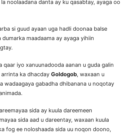
 la noolaadana danta ay ku qasabtay, ayaga oo
.
arba si guud ayaan uga hadli doonaa balse
 dumarka maadaama ay ayaga yihiin
gtay.
a qaar iyo xanuunadooda aanan u guda galin
 arrinta ka dhacday
Goldogob
, waxaan u
h la wadaagaya gabadha dhibanana u noqotay
danimada.
areemayaa sida ay kuula dareemeen
mayaa sida aad u dareentay, waxaan kuula
ka fog ee noloshaada sida uu noqon doono,