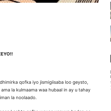
EYO!!
dhimirka qofka iyo jismigiisaba loo geysto,
i ama la kulmaama waa hubaal in ay u tahay
himan la noolaado.