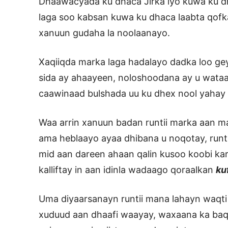
Dhaawacyada ku dhaca Jirka iyo kuwa ku 
laga soo kabsan kuwa ku dhaca laabta qofka
xanuun gudaha la noolaanayo.
Xaqiiqda marka laga hadalayo dadka loo gey
sida ay ahaayeen, noloshoodana ay u wataan
caawinaad bulshada uu ku dhex nool yahay 
Waa arrin xanuun badan runtii marka aan ma
ama heblaayo ayaa dhibana u noqotay, runti
mid aan dareen ahaan qalin kusoo koobi ka
kalliftay in aan idinla wadaago qoraalkan
ku
Uma diyaarsanayn runtii mana lahayn waqti
xuduud aan dhaafi waayay, waxaana ka baqa