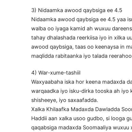
3) Nidaamka awood qaybsiga ee 4.5
Nidaamka awood qaybsiga ee 4.5 yaa is
walba oo iyaga kamid ah wuxuu dareensii
tahay dhalashada reerkiisa iyo in xilka 
awood qaybsiga, taas oo keenaysa in ma
maqlidda rabitaanka iyo talada reerahoo
4) War-xume-tashiil
Waxyaabaha iska hor keena madaxda da
warqaadka iyo isku-dirka tooska ah iyo 
shisheeye, iyo saxaafadda.
Xalka Khilaafka Madaxda Dawladda Soo
Haddii aan xalka usoo gudbo, si looga 
qaqabsiga madaxda Soomaaliya wuxuu xa