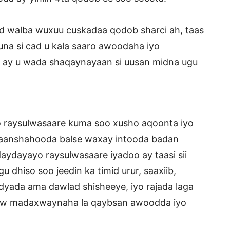
d walba wuxuu cuskadaa qodob sharci ah, taas
una si cad u kala saaro awoodaha iyo
ka ay u wada shaqaynayaan si uusan midna ugu
raysulwasaare kuma soo xusho aqoonta iyo
ahaanshahooda balse waxay intooda badan
dayayo raysulwasaare iyadoo ay taasi sii
u dhiso soo jeedin ka timid urur, saaxiib,
dyada ama dawlad shisheeye, iyo rajada laga
hoow madaxwaynaha la qaybsan awoodda iyo