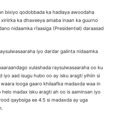
)
rxaan bixiyo qodobbada ka hadlaya awoodaha
xiriirka ka dhaxeeya amaba inaan ka guurno
no nidaamka ri’aasiga (Presidential) daraasad
aysulwasaaraha iyo dardar galinta nidaamka
baaraandago xulashada raysulwasaaraha oo ku
yo aad isugu hubo oo ay isku aragti yihiin si
al waara looga gaaro khilaafka madaxda waa in
o helo madax isku aragti ah oo is aaminsan iyo
wood qaybsiga ee 4.5 si madaxda ay uga
n.