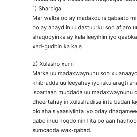
1) Sharciga
Mar walba oo ay madaxdu is qabsato mi
oo ay ahayd inuu dastuurku soo afjaro u
shaqooyinka ay kala leeyihiin iyo qaab
xad-gudbin ka kale.
2) Xulasho xumi
Marka uu madaxwaynuhu soo xulanaayo 
khibradda uu leeyahay iyo isku aragti 
isbartaan muddada uu madaxwaynuhu day
dheertahay in xulashadiisa inta badan lag
ololaha siyaasiyiinta iyo oday dhaqamee
qabo inuu noqdo nin liita oo aan had
sumcadda wax-qabad.