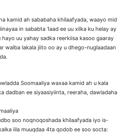
na kamid ah sababaha khilaafyada, waayo mid
nayaa in sababta 1aad ee uu xilka ku helay ay
uu hayo uu yahay sadka reerkiisa kasoo gaaray
r walba lakala jiito oo ay u dhego-nuglaadaan
da.
wladda Soomaaliya waxaa kamid ah u kala
ka dadban ee siyaasiyiinta, reeraha, dawladaha
maaliya
gudbo soo noqnoqoshada khilaafyada iyo is-
lka iila muuqdaa 4ta qodob ee soo socta: