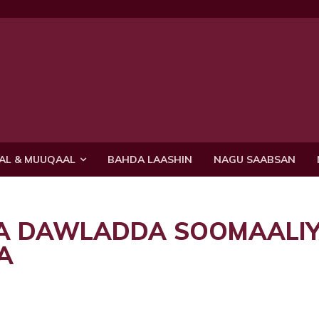
AL & MUUQAAL
BAHDA LAASHIN
NAGU SAABSAN
A DAWLADDA SOOMAALIY
A