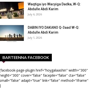
Waqtiga iyo Wacyiga Dadka, W-Q:
Abdulle Abdi Karim
July 6, 2026
DABIN IYO DAKANO Q-3aad W-Q:
Abdulle Abdi Karim
July 1, 2026
BARTEENNA FACEBOOK
[facebook-page-plugin href="hoygalaashin" width="300"
height="300" cover="false" facepile="false" cta="false"
small="false" adapt="true" link="false" method="iframe"
]