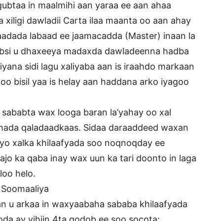
gubtaa in maalmihi aan yaraa ee aan ahaa
 xiligi dawladii Carta ilaa maanta oo aan ahay
aadada labaad ee jaamacadda (Master) inaan la
qabsi u dhaxeeya madaxda dawladeenna hadba
iyana sidi lagu xaliyaba aan is iraahdo markaan
oo bisil yaa is helay aan haddana arko iyagoo
 sababta wax looga baran la’yahay oo xal
shada qaladaadkaas. Sidaa daraaddeed waxan
iyo xalka khilaafyada soo noqnoqday ee
o ka qaba inay wax uun ka tari doonto in laga
loo helo.
 Soomaaliya
n u arkaa in waxyaabaha sababa khilaafyada
a ay yihiin 4ta qodob ee soo socota: