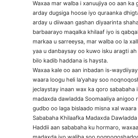
Waxaa mar walba i xanuujiya oo aan ka 
arday dugsiga hoose iyo quraanka dhigta
arday u diiwaan gashan diyaarinta shah
barbaarayo maqalka khilaaf iyo is qab
markaa u sarreeysa, mar walba oo la xall
yaa u danbaysay oo kuwo isku aragti ah 
bilo kadib haddana is haysta.
Waxaa kale oo aan inbadan is-waydiiyay
waara loogu heli la’yahay soo noqnoqo
jeclaystay inaan wax ka qoro sababaha 
madaxda dawladda Soomaaliya anigoo raj
gudbo oo laga bislaado misna xal waara 
Sababaha Khilaafka Madaxda Dawladda
Haddii aan sababaha ku hormaro, waxaa
madaxda iyo waliba soo noqnoqoshadood