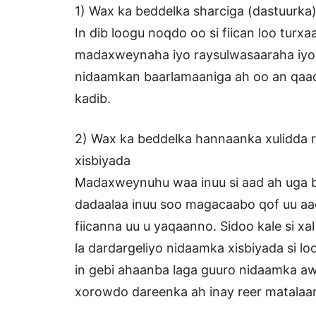
1) Wax ka beddelka sharciga (dastuurka
In dib loogu noqdo oo si fiican loo tu
madaxweynaha iyo raysulwasaaraha iyo 
nidaamkan baarlamaaniga ah oo an qaada
kadib.
2) Wax ka beddelka hannaanka xulidda r
xisbiyada
Madaxweynuhu waa inuu si aad ah uga 
dadaalaa inuu soo magacaabo qof uu aad i
fiicanna uu u yaqaanno. Sidoo kale si x
la dardargeliyo nidaamka xisbiyada si lo
in gebi ahaanba laga guuro nidaamka a
xorowdo dareenka ah inay reer matalaa