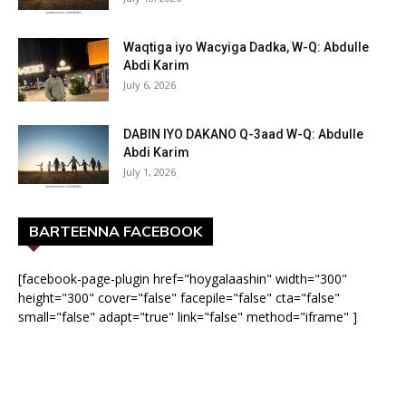
Waqtiga iyo Wacyiga Dadka, W-Q: Abdulle
Abdi Karim
July 6, 2026
DABIN IYO DAKANO Q-3aad W-Q: Abdulle
Abdi Karim
July 1, 2026
BARTEENNA FACEBOOK
[facebook-page-plugin href="hoygalaashin" width="300"
height="300" cover="false" facepile="false" cta="false"
small="false" adapt="true" link="false" method="iframe" ]