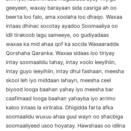
geeyeen, waxay barayaan sida casriga ah oo
beerta loo falo, ama xoolaha loo dhaqo. Waxaa
intaas dhinac socotay ayadoo Soomaaliya oo
idil tirakoob lagu sameeye, oo gudiyadaas
waxaa ka mid ahaa qof ka socda Wasaaradda
Qorshaha Qaranka. Waxaa sidaas loo tiriyay
intay soomaalidu tahay, intay xoolo leeyihiin,
intay guyo leeyihiin, intay dhul fashaan, meesha
skool leh iyo middaan lahayn, meesha ceel
biyood looga baahan yahay iyo meesha bar
caafimaad looga baahan yahayba iyo arrimo
kaloo intaas la xiriiraba. Dhigidda farta afka
soomaalidu wuxuu ahaa guul wayn oo shacbiga
soomaaliyeed usoo hoyatay. Hawshaas oo idilna