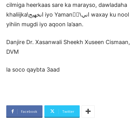
cilmiga heerkaas sare ka marayso, dawladaha
khaliijka\انخهيج iyo Yaman\ًٍاني waxay ku nool
yihiin mugdi iyo aqoon la’aan.
Danjire Dr. Xasanwali Sheekh Xuseen Cismaan,
DVM
la soco qaybta 3aad
Facebook
Twitter