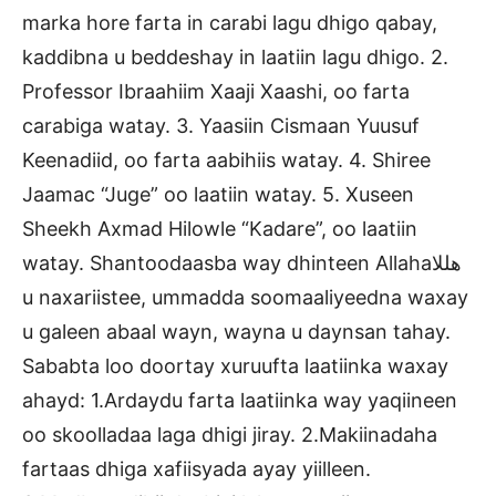
marka hore farta in carabi lagu dhigo qabay,
kaddibna u beddeshay in laatiin lagu dhigo. 2.
Professor Ibraahiim Xaaji Xaashi, oo farta
carabiga watay. 3. Yaasiin Cismaan Yuusuf
Keenadiid, oo farta aabihiis watay. 4. Shiree
Jaamac “Juge” oo laatiin watay. 5. Xuseen
Sheekh Axmad Hilowle “Kadare”, oo laatiin
watay. Shantoodaasba way dhinteen Allahaهللا
u naxariistee, ummadda soomaaliyeedna waxay
u galeen abaal wayn, wayna u daynsan tahay.
Sababta loo doortay xuruufta laatiinka waxay
ahayd: 1.Ardaydu farta laatiinka way yaqiineen
oo skoolladaa laga dhigi jiray. 2.Makiinadaha
fartaas dhiga xafiisyada ayay yiilleen.