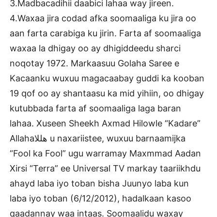
3.Madbacadihii daabici lahaa way jireen.
4.Waxaa jira codad afka soomaaliga ku jira oo
aan farta carabiga ku jirin. Farta af soomaaliga
waxaa la dhigay oo ay dhigiddeedu sharci
noqotay 1972. Markaasuu Golaha Saree e
Kacaanku wuxuu magacaabay guddi ka kooban
19 qof oo ay shantaasu ka mid yihiin, oo dhigay
kutubbada farta af soomaaliga laga baran
lahaa. Xuseen Sheekh Axmad Hilowle “Kadare”
Allahaهللا u naxariistee, wuxuu barnaamijka
“Fool ka Fool” ugu warramay Maxmmad Aadan
Xirsi “Terra” ee Universal TV markay taariikhdu
ahayd laba iyo toban bisha Juunyo laba kun
laba iyo toban (6/12/2012), hadalkaan kasoo
qaadannay waa intaas. Soomaalidu waxay