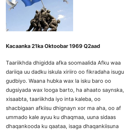
Kacaanka 21ka Oktoobar 1969 Q2aad
Taariikhda dhigidda afka soomaalida Afku waa
dariiqa uu dadku iskula xiriiro oo fikradaha isugu
gudbiyo. Waana hubka wax la isku baro oo
dugsiyada wax looga barto, ha ahaato saynska,
xisaabta, taariikhda iyo inta kaleba, oo
shacbigaan afkiisu dhignayn xor ma aha, oo af
ummado kale ayuu ku dhaqmaa, uuna sidaas
dhaqankooda ku qaataa, isaga dhaqankiisuna