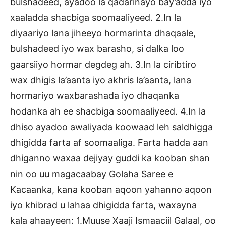
bulshadeed, ayadoo la qadarinayo bay’adda iyo
xaaladda shacbiga soomaaliyeed. 2.In la
diyaariyo lana jiheeyo hormarinta dhaqaale,
bulshadeed iyo wax barasho, si dalka loo
gaarsiiyo hormar degdeg ah. 3.In la ciribtiro
wax dhigis la’aanta iyo akhris la’aanta, lana
hormariyo waxbarashada iyo dhaqanka
hodanka ah ee shacbiga soomaaliyeed. 4.In la
dhiso ayadoo awaliyada koowaad leh saldhigga
dhigidda farta af soomaaliga. Farta hadda aan
dhiganno waxaa dejiyay guddi ka kooban shan
nin oo uu magacaabay Golaha Saree e
Kacaanka, kana kooban aqoon yahanno aqoon
iyo khibrad u lahaa dhigidda farta, waxayna
kala ahaayeen: 1.Muuse Xaaji Ismaaciil Galaal, oo