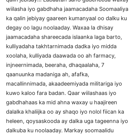
wiilasha iyo gabdhaha jaamacadaha Soomaaliya
ka qalin jebiyay gaareen kumanyaal oo dalku ku
degay oo lagu noolaaday. Waxaa la dhisay
jaamacadaha shareecada islaanka laga barto,
kulliyadaha takhtarnimada dadka iyo midda
xoolaha, kulliyada daawada oo ah farmacy,
injneernimada, beeraha, dhaqaalaha, 7
qaanuunka madaniga ah, afafka,
macallinnimada, akaadeemiyada militariga iyo
kuwo kaloo fara badan. Qaar wiilashaas iyo
gabdhahaas ka mid ahna waxay u haajireen
dalalka khaliijka oo ay shaqo iyo nolol fiican ka
heleen, qoysaskooda ay dalka uga tageenna iyo
dalkuba ku noolaaday. Markay soomaalidu