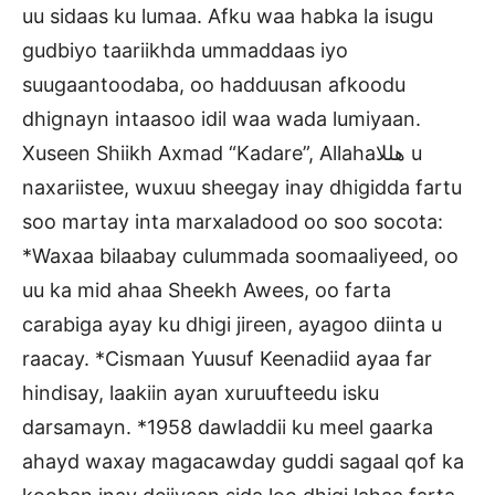
uu sidaas ku lumaa. Afku waa habka la isugu
gudbiyo taariikhda ummaddaas iyo
suugaantoodaba, oo hadduusan afkoodu
dhignayn intaasoo idil waa wada lumiyaan.
Xuseen Shiikh Axmad “Kadare”, Allahaهللا u
naxariistee, wuxuu sheegay inay dhigidda fartu
soo martay inta marxaladood oo soo socota:
*Waxaa bilaabay culummada soomaaliyeed, oo
uu ka mid ahaa Sheekh Awees, oo farta
carabiga ayay ku dhigi jireen, ayagoo diinta u
raacay. *Cismaan Yuusuf Keenadiid ayaa far
hindisay, laakiin ayan xuruufteedu isku
darsamayn. *1958 dawladdii ku meel gaarka
ahayd waxay magacawday guddi sagaal qof ka