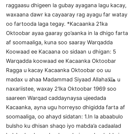
raggaasu dhigeen la gubay ayagana lagu kacay,
waxaana dawr ka cayaaray rag ayagu far watay
oo fartooda laga tegay. *Kacaanka 21ka
Oktoobar ayaa gaaray go’aanka in la dhigo farta
af soomaaliga, kuna soo saaray Warqadda
Koowaad ee Kacaana oo sidaan u dhigan: 5
Warqadda koowaad ee Kacaanka Oktoobar
Ragga u kacay Kacaanka Oktoobar oo uu
madax u ahaa Madammad Siyaad Allahaهللا u
naxariistee, waxay 21ka Oktoobar 1969 soo
saareen Warqad caddaynaysa ujeedada
Kacaanka, ayna ugu horreyso dhigidda farta af
soomaaliga, oo ahayd sidatan: 1.In la abaabulo
bulsho ku dhisan shaqo iyo mabda’a cadaalad