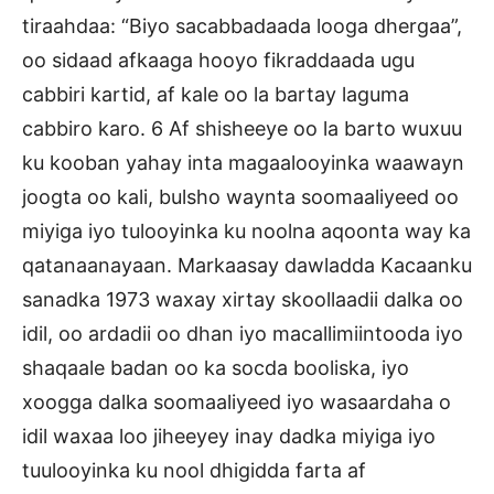
tiraahdaa: “Biyo sacabbadaada looga dhergaa”,
oo sidaad afkaaga hooyo fikraddaada ugu
cabbiri kartid, af kale oo la bartay laguma
cabbiro karo. 6 Af shisheeye oo la barto wuxuu
ku kooban yahay inta magaalooyinka waawayn
joogta oo kali, bulsho waynta soomaaliyeed oo
miyiga iyo tulooyinka ku noolna aqoonta way ka
qatanaanayaan. Markaasay dawladda Kacaanku
sanadka 1973 waxay xirtay skoollaadii dalka oo
idil, oo ardadii oo dhan iyo macallimiintooda iyo
shaqaale badan oo ka socda booliska, iyo
xoogga dalka soomaaliyeed iyo wasaardaha o
idil waxaa loo jiheeyey inay dadka miyiga iyo
tuulooyinka ku nool dhigidda farta af