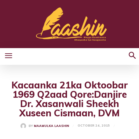
Kacaanka 21ka Oktoobar
1969 Q2aad Qore:Danjire
Dr. Xasanwali Sheekh
Xuseen Cismaan, DVM
OCTOBER 24, 2015
BY
MAAMULKA LAASHIN