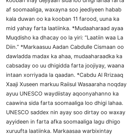
kooban inay dejiyaan sida loo dhigi lahaa farta
af soomaaliga, waxayna soo jeediyeen habab
kala duwan oo ka kooban 11 farood, uuna ka
mid yahay farta laatiinka. *Mudaaharaad ayaa
Muqdisho ka dhacay oo la yiri: “Laatiin waa La
Diin.” *Markaasuu Aadan Cabdulle Cismaan oo
dawladda madax ka ahaa, mudaaharaadka ka
cabsaday oo uu dhigidda farta joojiyay, waana
intaan xorriyada la qaadan. *Cabdu Al Rrizaaq
Xaaji Xuseen markuu Raiisul Wasaaraha noqday
ayuu UNESCO waydiistay aqoonyahanno ka
caawina sida farta soomaaliga loo dhigi lahaa.
UNESCO saddex nin ayay soo dirtay oo waxay
ayyideen in farta afka soomaaliga lagu dhigo
xuruufta laatiinka. Markaasaa warbixintay