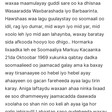
waxaa maamulayay guddi sare oo ka dhisnaa
Wasaaradda Waxbarashada iyo Barbaarinta.
Hawshaas waa lagu guulaystay oo soomaali oo
idil, rag iyo dumar, mid wayn iyo mid yar, mid
xoolo leh iyo mid aan lahaynba, waxay baratay
sida afkooda hooyo loo dhigo.. Hormarka
lixaadka leh ee Soomaaliya Markuu Kacaanka
21da Oktoobar 1969 xukunka qabtay dadka
soomaalieed oo jaamacad galay ama ka baxay
way tirsanaayee oo hebel iyo hebel ayay
ahaayeen oo gacan fareheeda ayaa lagu tirin
karay. Aniga laftaydu waxaan ahaa ninka lixaad
ee soo dhammeeyey jaamacadda daawada
xoolaha oo shan nin oo keli ah ayaa iga hor
qalin jebisay!!! Labaatan sano gudeheeda waxay