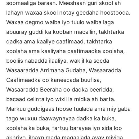
soomaaliga baraan. Meeshaan guri skool ah
lahayn waxaa skool notay geedaha hoostooda.
Waxaa degmo walba iyo tuulo walba laga
abuuray guddi ka kooban macallin, takhtarka
dadka ama kaaliye caafimaad, takhtarka
xoolaha ama kaaliyaha caafimaadka xoolaha,
booliis nabadda ilaaliya, wakiil ka socda
Wasaaradda Arrimaha Gudaha, Wasaaradda
Caafimaadka oo kaneecada buufisa,
Wasaaradda Beeraha oo dadka beeridda,
bacaad celinta iyo wixii la midka ah barta.
Markuu guddigaas hoose tuulada ama miyigaba
tago wuxuu daawaynayaa dadka ka buka,
xoolaha ka buka, fartuu barayaa iyo sida loo
akhriyo, ilbaxnimada magaalada ayay miyiga