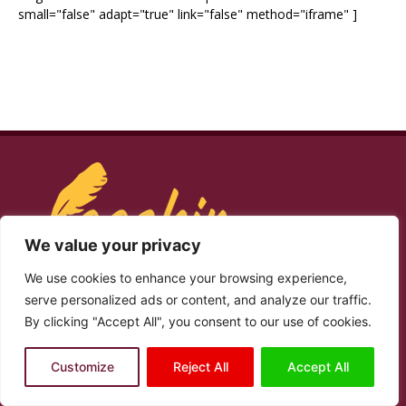
small="false" adapt="true" link="false" method="iframe" ]
We value your privacy
We use cookies to enhance your browsing experience,
serve personalized ads or content, and analyze our traffic.
By clicking "Accept All", you consent to our use of cookies.
NAGU SAABSAN
Customize
Reject All
Accept All
Laashin, waa mareeg loogu talogalay, kobcinta iyo
lafogurka, arrimaha ku aaddan; dhaqanka iyo