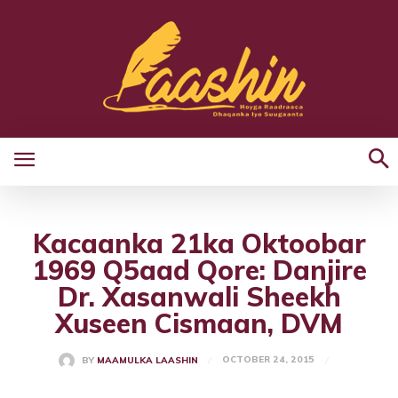
Kacaanka 21ka Oktoobar
1969 Q5aad Qore: Danjire
Dr. Xasanwali Sheekh
Xuseen Cismaan, DVM
OCTOBER 24, 2015
BY
MAAMULKA LAASHIN