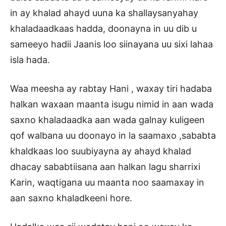
in ay khalad ahayd uuna ka shallaysanyahay
khaladaadkaas hadda, doonayna in uu dib u
sameeyo hadii Jaanis loo siinayana uu sixi lahaa
isla hada.
Waa meesha ay rabtay Hani , waxay tiri hadaba
halkan waxaan maanta isugu nimid in aan wada
saxno khaladaadka aan wada galnay kuligeen
qof walbana uu doonayo in la saamaxo ,sababta
khaldkaas loo suubiyayna ay ahayd khalad
dhacay sababtiisana aan halkan lagu sharrixi
Karin, waqtigana uu maanta noo saamaxay in
aan saxno khaladkeeni hore.