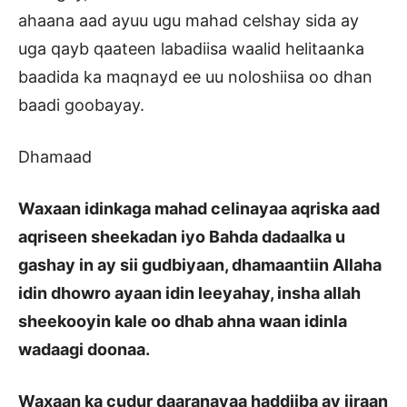
ahaana aad ayuu ugu mahad celshay sida ay
uga qayb qaateen labadiisa waalid helitaanka
baadida ka maqnayd ee uu noloshiisa oo dhan
baadi goobayay.
Dhamaad
Waxaan idinkaga mahad celinayaa aqriska aad
aqriseen sheekadan iyo Bahda dadaalka u
gashay in ay sii gudbiyaan, dhamaantiin Allaha
idin dhowro ayaan idin leeyahay, insha allah
sheekooyin kale oo dhab ahna waan idinla
wadaagi doonaa.
Waxaan ka cudur daaranayaa haddiiba ay jiraan