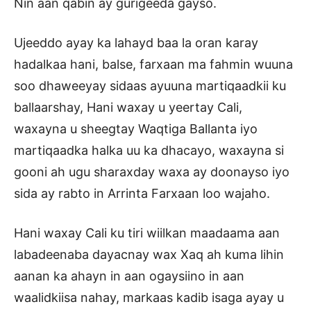
Nin aan qabin ay gurigeeda gayso.
Ujeeddo ayay ka lahayd baa la oran karay
hadalkaa hani, balse, farxaan ma fahmin wuuna
soo dhaweeyay sidaas ayuuna martiqaadkii ku
ballaarshay, Hani waxay u yeertay Cali,
waxayna u sheegtay Waqtiga Ballanta iyo
martiqaadka halka uu ka dhacayo, waxayna si
gooni ah ugu sharaxday waxa ay doonayso iyo
sida ay rabto in Arrinta Farxaan loo wajaho.
Hani waxay Cali ku tiri wiilkan maadaama aan
labadeenaba dayacnay wax Xaq ah kuma lihin
aanan ka ahayn in aan ogaysiino in aan
waalidkiisa nahay, markaas kadib isaga ayay u