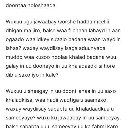
doontaa noloshaada.
Wuxuu ugu jawaabay Qorshe hadda meel ii
dhigan ma jiro, balse waa fiicnaan lahayd in aan
ogaado waalidkey su’aalo badana waan waydiin
lahaa? waxay waydiisay isaga aduunyada
muddo waa kusoo noolaa khalad badana wuu
galay in uu doonayo in uu khaladaadkiisi hore
dib u saxo iyo in kale?
Wuxuu u sheegay in uu dooni lahaa in uu saxo
khaladkiisa, waa hadii waqtiga u saamaxo,
waxay waydiisay sababta uu khaladaadkaa u
sameeyaye? wuxu ku jawaabay in uu sameeyay,
balse sababta uu u sameeyay uu ka fahmi karo