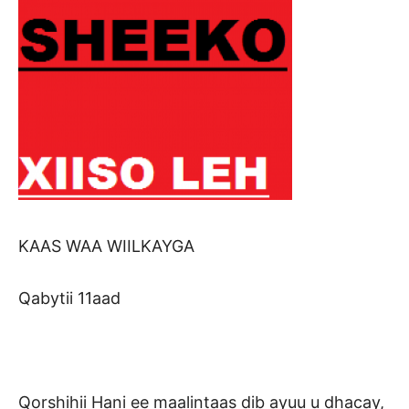
KAAS WAA WIILKAYGA
Qabytii 11aad
Qorshihii Hani ee maalintaas dib ayuu u dhacay,