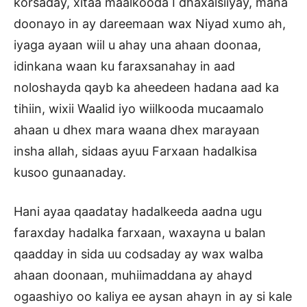
korsaday, xitaa maalkooda I dhaxalsiiyay, mana
doonayo in ay dareemaan wax Niyad xumo ah,
iyaga ayaan wiil u ahay una ahaan doonaa,
idinkana waan ku faraxsanahay in aad
noloshayda qayb ka aheedeen hadana aad ka
tihiin, wixii Waalid iyo wiilkooda mucaamalo
ahaan u dhex mara waana dhex marayaan
insha allah, sidaas ayuu Farxaan hadalkisa
kusoo gunaanaday.
Hani ayaa qaadatay hadalkeeda aadna ugu
faraxday hadalka farxaan, waxayna u balan
qaadday in sida uu codsaday ay wax walba
ahaan doonaan, muhiimaddana ay ahayd
ogaashiyo oo kaliya ee aysan ahayn in ay si kale