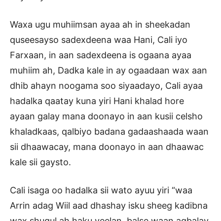
Waxa ugu muhiimsan ayaa ah in sheekadan
quseesayso sadexdeena waa Hani, Cali iyo
Farxaan, in aan sadexdeena is ogaana ayaa
muhiim ah, Dadka kale in ay ogaadaan wax aan
dhib ahayn noogama soo siyaadayo, Cali ayaa
hadalka qaatay kuna yiri Hani khalad hore
ayaan galay mana doonayo in aan kusii celsho
khaladkaas, qalbiyo badana gadaashaada waan
sii dhaawacay, mana doonayo in aan dhaawac
kale sii gaysto.
Cali isaga oo hadalka sii wato ayuu yiri “waa
Arrin adag Wiil aad dhashay isku sheeg kadibna
wax shuqul ah haku yeelan, balse waan aqbalay