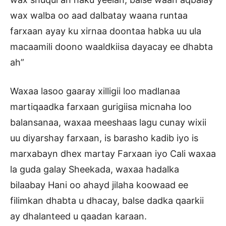
wax walba oo aad dalbatay waana runtaa
farxaan ayay ku xirnaa doontaa habka uu ula
macaamili doono waaldkiisa dayacay ee dhabta
ah”
Waxaa lasoo gaaray xilligii loo madlanaa
martiqaadka farxaan gurigiisa micnaha loo
balansanaa, waxaa meeshaas lagu cunay wixii
uu diyarshay farxaan, is barasho kadib iyo is
marxabayn dhex martay Farxaan iyo Cali waxaa
la guda galay Sheekada, waxaa hadalka
bilaabay Hani oo ahayd jilaha koowaad ee
filimkan dhabta u dhacay, balse dadka qaarkii
ay dhalanteed u qaadan karaan.