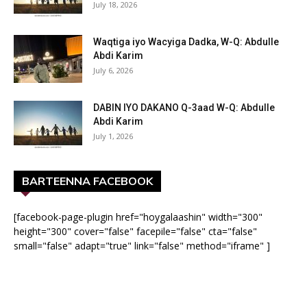
July 18, 2026
Waqtiga iyo Wacyiga Dadka, W-Q: Abdulle
Abdi Karim
July 6, 2026
DABIN IYO DAKANO Q-3aad W-Q: Abdulle
Abdi Karim
July 1, 2026
BARTEENNA FACEBOOK
[facebook-page-plugin href="hoygalaashin" width="300"
height="300" cover="false" facepile="false" cta="false"
small="false" adapt="true" link="false" method="iframe" ]