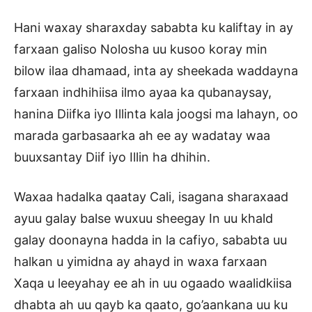
Hani waxay sharaxday sababta ku kaliftay in ay
farxaan galiso Nolosha uu kusoo koray min
bilow ilaa dhamaad, inta ay sheekada waddayna
farxaan indhihiisa ilmo ayaa ka qubanaysay,
hanina Diifka iyo Illinta kala joogsi ma lahayn, oo
marada garbasaarka ah ee ay wadatay waa
buuxsantay Diif iyo Illin ha dhihin.
Waxaa hadalka qaatay Cali, isagana sharaxaad
ayuu galay balse wuxuu sheegay In uu khald
galay doonayna hadda in la cafiyo, sababta uu
halkan u yimidna ay ahayd in waxa farxaan
Xaqa u leeyahay ee ah in uu ogaado waalidkiisa
dhabta ah uu qayb ka qaato, go’aankana uu ku