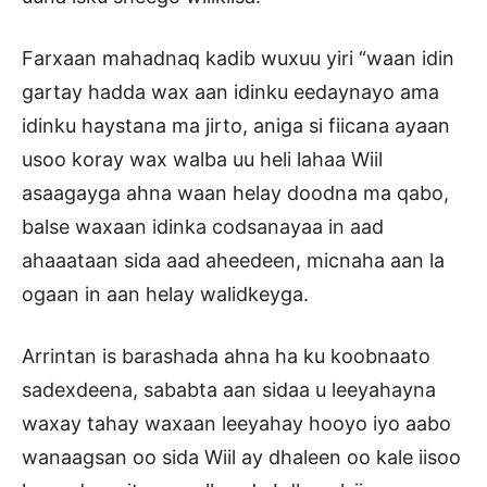
Farxaan mahadnaq kadib wuxuu yiri “waan idin
gartay hadda wax aan idinku eedaynayo ama
idinku haystana ma jirto, aniga si fiicana ayaan
usoo koray wax walba uu heli lahaa Wiil
asaagayga ahna waan helay doodna ma qabo,
balse waxaan idinka codsanayaa in aad
ahaaataan sida aad aheedeen, micnaha aan la
ogaan in aan helay walidkeyga.
Arrintan is barashada ahna ha ku koobnaato
sadexdeena, sababta aan sidaa u leeyahayna
waxay tahay waxaan leeyahay hooyo iyo aabo
wanaagsan oo sida Wiil ay dhaleen oo kale iisoo