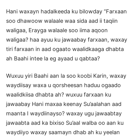
Hani waxayn hadalkeeda ku bilowday “Farxaan
soo dhawoow walaale waa sida aad ii taqiin
waligaa, Erayga walaale soo iima aqoon
waligaa? haa ayuu ku jawaabay farxaan, waxay
tiri farxaan in aad ogaato waalidkaaga dhabta
ah Baahi intee la eg ayaad u qabtaa?
Wuxuu yiri Baahi aan la soo koobi Karin, waxay
waydiisay waxa u qorsheesan haduu ogaado
waalidkiisa dhabta ah? wuxuu farxaan ku
jawaabay Hani maxaa keenay Su’aalahan aad
maanta I waydiinayso? waxay ugu jawaabtay
jawaabta aad ka bixiso Su’aal walba oo aan ku
waydiiyo waxay saamayn dhab ah ku yeelan