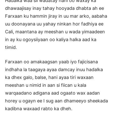
Hadalka waa sii wadatay hani oo waxay ka
dhawaajisay inay tahay hooyada dhabta ah ee
Farxaan ku hammin jiray in uu mar arko, aabaha
uu doonayana uu yahay ninkan hor fadhiya ee
Cali, maantana ay meeshan u wada yimaadeen
in ay ku ogoysiiyaan oo kaliya halka aad ka
timid.
Farxaan oo amakaagsan yaab iyo fajicisana
indhaha la taagaya ayaa damcay inuu hadalka
ka dhex galo, balse, hani ayaa tiri waxaan
meeshan u nimid in aan si fiican u kala
warqaadano adigana aad ogaato wax aadan
horey u ogayn ee I sug aan dhameeyo sheekada
kadibna waxaad rabto ka dheh.