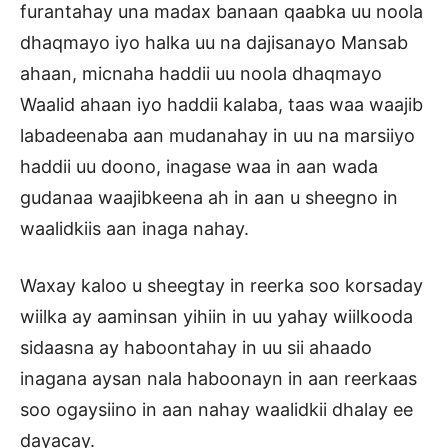
furantahay una madax banaan qaabka uu noola
dhaqmayo iyo halka uu na dajisanayo Mansab
ahaan, micnaha haddii uu noola dhaqmayo
Waalid ahaan iyo haddii kalaba, taas waa waajib
labadeenaba aan mudanahay in uu na marsiiyo
haddii uu doono, inagase waa in aan wada
gudanaa waajibkeena ah in aan u sheegno in
waalidkiis aan inaga nahay.
Waxay kaloo u sheegtay in reerka soo korsaday
wiilka ay aaminsan yihiin in uu yahay wiilkooda
sidaasna ay haboontahay in uu sii ahaado
inagana aysan nala haboonayn in aan reerkaas
soo ogaysiino in aan nahay waalidkii dhalay ee
dayacay.