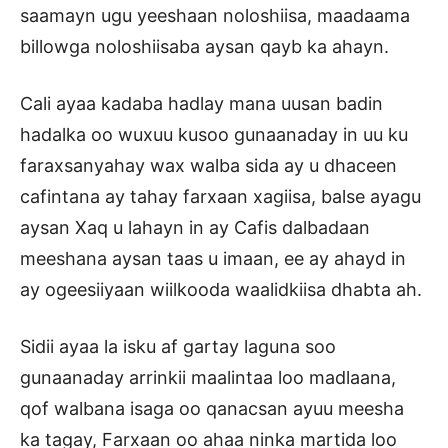
saamayn ugu yeeshaan noloshiisa, maadaama
billowga noloshiisaba aysan qayb ka ahayn.
Cali ayaa kadaba hadlay mana uusan badin
hadalka oo wuxuu kusoo gunaanaday in uu ku
faraxsanyahay wax walba sida ay u dhaceen
cafintana ay tahay farxaan xagiisa, balse ayagu
aysan Xaq u lahayn in ay Cafis dalbadaan
meeshana aysan taas u imaan, ee ay ahayd in
ay ogeesiiyaan wiilkooda waalidkiisa dhabta ah.
Sidii ayaa la isku af gartay laguna soo
gunaanaday arrinkii maalintaa loo madlaana,
qof walbana isaga oo qanacsan ayuu meesha
ka tagay, Farxaan oo ahaa ninka martida loo