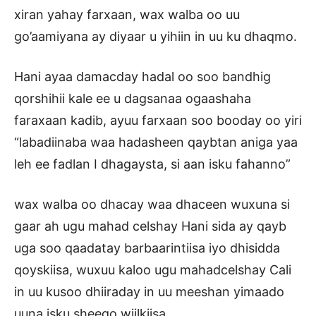
xiran yahay farxaan, wax walba oo uu
go’aamiyana ay diyaar u yihiin in uu ku dhaqmo.
Hani ayaa damacday hadal oo soo bandhig
qorshihii kale ee u dagsanaa ogaashaha
faraxaan kadib, ayuu farxaan soo booday oo yiri
“labadiinaba waa hadasheen qaybtan aniga yaa
leh ee fadlan I dhagaysta, si aan isku fahanno”
wax walba oo dhacay waa dhaceen wuxuna si
gaar ah ugu mahad celshay Hani sida ay qayb
uga soo qaadatay barbaarintiisa iyo dhisidda
qoyskiisa, wuxuu kaloo ugu mahadcelshay Cali
in uu kusoo dhiiraday in uu meeshan yimaado
uuna isku sheego wiilkiisa.