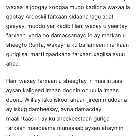
waxaa la joogay xoogaa mudo kadibna waxaa la
qabtay Arooskii farxaan sidaana lagu aqal
geeyay, muddo yar kadib Hani waxay u yeertay
farxaan iyada oo damacsanayd in ay markan u
sheegto Runta, waxayna ku ballameen markaan
gurigiisa, marti qaadkana farxaan xagiisa ayuu
ahaa.
Hani waxay farxaan u sheegtay in maalintaas
aysan kaligeed imaan doonin oo uu la imaan
doono Wiil ay isku iskool ahaan jireen muddana
ay iskug dambeesay, ayna damacday
maalintaas in ay ku sheekeestaan guriga
farxaan maadaama munaasab aysan ahayn in