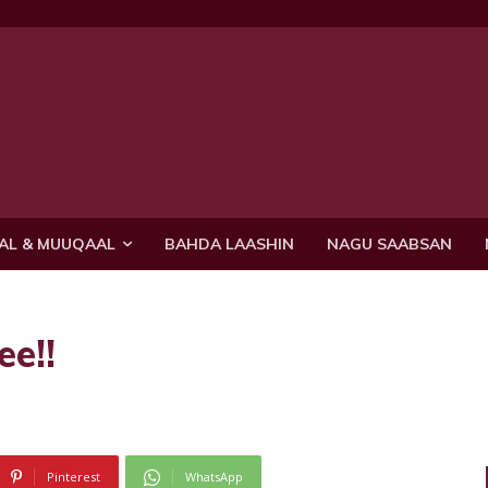
AL & MUUQAAL
BAHDA LAASHIN
NAGU SAABSAN
ee!!
Pinterest
WhatsApp