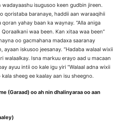
in wadayaashu isugusoo keen gudbin jireen.
 qoristaba baranaye, haddii aan waraaqihii
 qoran yahay baan ka waynay. “Alla aniga
. Qoraalkani waa been. Kan xitaa waa been”
inayna oo gacmahana madaxa saaranay
, ayaan iskusoo jeesanay. “Hadaba walaal wixii
 iri walaalkay. Isna markuu erayo aad u macaan
ayuu intii oo kale igu yiri “Walaal adna wixii
o kala sheeg ee kaalay aan isu sheegno.
e (Garaad) oo ah nin dhalinyaraa oo aan
aaley)