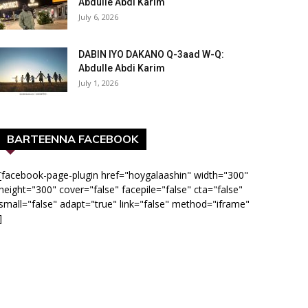
Abdulle Abdi Karim
July 6, 2026
DABIN IYO DAKANO Q-3aad W-Q:
Abdulle Abdi Karim
July 1, 2026
BARTEENNA FACEBOOK
[facebook-page-plugin href="hoygalaashin" width="300"
height="300" cover="false" facepile="false" cta="false"
small="false" adapt="true" link="false" method="iframe"
]