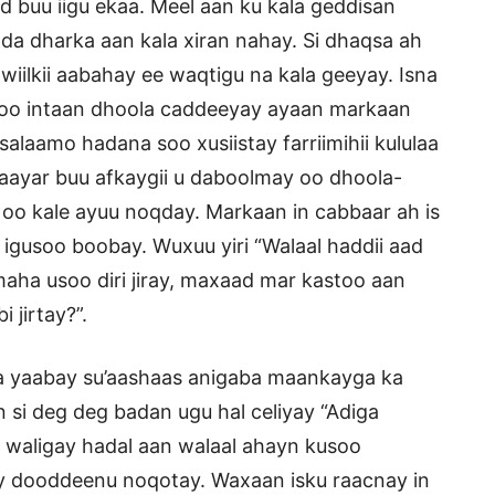
 buu iigu ekaa. Meel aan ku kala geddisan
da dharka aan kala xiran nahay. Si dhaqsa ah
wiilkii aabahay ee waqtigu na kala geeyay. Isna
tay oo intaan dhoola caddeeyay ayaan markaan
alaamo hadana soo xusiistay farriimihii kululaa
r aayar buu afkaygii u daboolmay oo dhoola-
 oo kale ayuu noqday. Markaan in cabbaar ah is
 igusoo boobay. Wuxuu yiri “Walaal haddii aad
imaha usoo diri jiray, maxaad mar kastoo aan
jirtay?”.
ga yaabay su’aashaas anigaba maankayga ka
an si deg deg badan ugu hal celiyay “Adiga
a waligay hadal aan walaal ahayn kusoo
y dooddeenu noqotay. Waxaan isku raacnay in