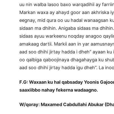
uu nin walba lasoo baxo warqadihii ay farri
Markan waxa ay ahayd goor aan akhriska iyo
eegnay, mid qura oo uu hadal wanaagsan ku
sidaan ma dhihin. Anigaba sidaas ma dhihin
sidaas ayuu warkeenu noqday anagoo qayl
amakaag dartii. Markii aan in yar aamusnayn
aad soo dhihi jirtay hadda i dheh” ayaan ku
oo qalbiga qaboojinaya dhagahayga ku shubay 
aad soo dhihi jirtay hadda igu dheh”. La ino
F.G: Waxaan ku hal qabsaday Yoonis Gajoom
saaxiibbo nahay fekerna wadaagno.
W/qoray: Maxamed Cabdullahi Abukar (Dh