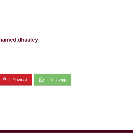
hamed.dhaaley
Pinterest
WhatsApp