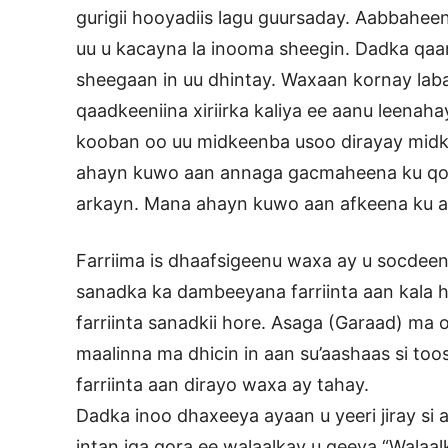
gurigii hooyadiis lagu guursaday. Aabbahee
uu u kacayna la inooma sheegin. Dadka qaa
sheegaan in uu dhintay. Waxaan kornay labad
qaadkeeniina xiriirka kaliya ee aanu leenah
kooban oo uu midkeenba usoo dirayay midka 
ahayn kuwo aan annaga gacmaheena ku qo
arkayn. Mana ahayn kuwo aan afkeena ku a
Farriima is dhaafsigeenu waxa ay u socdee
sanadka ka dambeeyana farriinta aan kala 
farriinta sanadkii hore. Asaga (Garaad) ma o
maalinna ma dhicin in aan su’aashaas si toos
farriinta aan dirayo waxa ay tahay.
Dadka inoo dhaxeeya ayaan u yeeri jiray si a
intan iga qora ee walaalkay u geeya “Wala