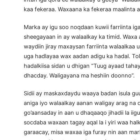
kaa fekeraa. Waxaana ka fekeraa maalinta a
Marka ay igu soo noqdaan kuwii farriinta iga 
sheegayaan in ay walaalkay ka timid. Waxa 
waydiin jiray maxaysan farriinta walaalkaa u
uga hadlayaa wax aadan adigu ka hadal. T
hadalkiisa sidan u dhigan “Tuug ayaad tahay
dhacday. Waligayana ma heshiin doonno”.
Sidii ay maskaxdaydu waaya badan isula gu
aniga iyo walaalkay aanan waligay arag na 
go’aansaday in aan u dhaqaaqo jihadii la iig
socdaba waxaan tagay aqal la i yiri waa ha
garaacay, misa waxaa iga furay nin aan mark