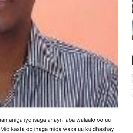
an aniga iyo isaga ahayn laba walaalo oo uu
 Mid kasta oo inaga mida waxa uu ku dhashay