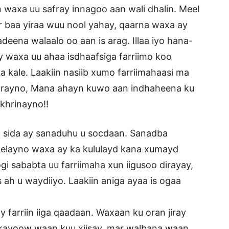
n waxa uu safray innagoo aan wali dhalin. Meel
r baa yiraa wuu nool yahay, qaarna waxa ay
eena walaalo oo aan is arag. Illaa iyo hana-
ay waxa uu ahaa isdhaafsiga farriimo koo
kale. Laakiin nasiib xumo farriimahaasi ma
rayno, Mana ahayn kuwo aan indhaheena ku
khrinayno!!
n sida ay sanaduhu u socdaan. Sanadba
helayno waxa ay ka kululayd kana xumayd
gi sababta uu farriimaha xun iigusoo dirayay,
 ah u waydiiyo. Laakiin aniga ayaa is ogaa
y farriin iiga qaadaan. Waxaan ku oran jiray
alkayoow waan kuu xiisay, mar walbana waan