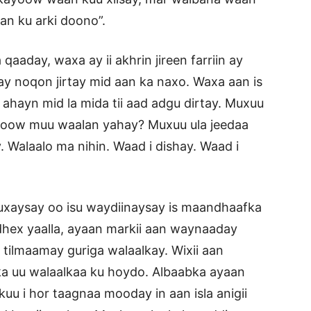
an ku arki doono”.
qaaday, waxa ay ii akhrin jireen farriin ay
ay noqon jirtay mid aan ka naxo. Waxa aan is
 ahayn mid la mida tii aad adgu dirtay. Muxuu
oloow muu waalan yahay? Muxuu ula jeedaa
. Walaalo ma nihin. Waad i dishay. Waad i
uxaysay oo isu waydiinaysay is maandhaafka
dhex yaalla, ayaan markii aan waynaaday
u tilmaamay guriga walaalkay. Wixii aan
lka uu walaalkaa ku hoydo. Albaabka ayaan
uu i hor taagnaa mooday in aan isla anigii