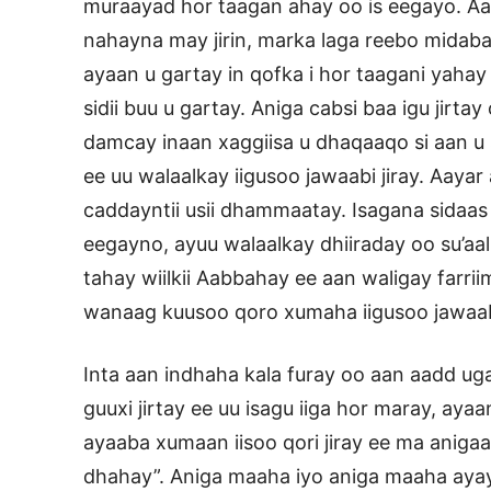
muraayad hor taagan ahay oo is eegayo. Aad
nahayna may jirin, marka laga reebo midaba
ayaan u gartay in qofka i hor taagani yahay 
sidii buu u gartay. Aniga cabsi baa igu jir
damcay inaan xaggiisa u dhaqaaqo si aan u s
ee uu walaalkay iigusoo jawaabi jiray. Aaya
caddayntii usii dhammaatay. Isagana sidaas
eegayno, ayuu walaalkay dhiiraday oo su’aal
tahay wiilkii Aabbahay ee aan waligay farri
wanaag kuusoo qoro xumaha iigusoo jawaabi 
Inta aan indhaha kala furay oo aan aadd u
guuxi jirtay ee uu isagu iiga hor maray, aya
ayaaba xumaan iisoo qori jiray ee ma aniga
dhahay”. Aniga maaha iyo aniga maaha aya