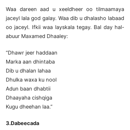
Waa dareen aad u xeeldheer oo tilmaamaya
jaceyl lala god galay. Waa dib u dhalasho labaad
oo jaceyl. Ifkii waa layskala tegay. Bal day hal-
abuur Maxamed Dhaaley:
“Dhawr jeer haddaan
Marka aan dhintaba
Dib u dhalan lahaa
Dhulka waxa ku nool
Adun baan dhabtii
Dhaayaha cishqiga
Kugu dheehan laa.”
3.Dabeecada