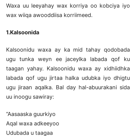
Waxa uu leeyahay wax korriya oo kobciya iyo
wax wiiqa awooddiisa korriimeed.
1.Kalsoonida
Kalsoonidu waxa ay ka mid tahay qodobada
ugu tunka weyn ee jaceylka labada qof ku
taagan yahay. Kalsoonidu waxa ay xidhiidhka
labada qof ugu jirtaa halka udubka iyo dhigtu
ugu jiraan aqalka. Bal day hal-abuurakani sida
uu inoogu sawiray:
“Aasaaska guurkiyo
Aqal waxa adkeeyoo
Udubada u taagaa