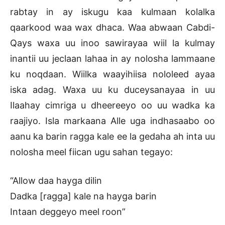
rabtay in ay iskugu kaa kulmaan kolalka
qaarkood waa wax dhaca. Waa abwaan Cabdi-
Qays waxa uu inoo sawirayaa wiil la kulmay
inantii uu jeclaan lahaa in ay nolosha lammaane
ku noqdaan. Wiilka waayihiisa nololeed ayaa
iska adag. Waxa uu ku duceysanayaa in uu
Ilaahay cimriga u dheereeyo oo uu wadka ka
raajiyo. Isla markaana Alle uga indhasaabo oo
aanu ka barin ragga kale ee la gedaha ah inta uu
nolosha meel fiican ugu sahan tegayo:
“Allow daa hayga dilin
Dadka [ragga] kale na hayga barin
Intaan deggeyo meel roon”