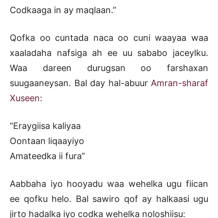
Codkaaga in ay maqlaan.”
Qofka oo cuntada naca oo cuni waayaa waa
xaaladaha nafsiga ah ee uu sababo jaceylku.
Waa dareen durugsan oo farshaxan
suugaaneysan. Bal day hal-abuur
Amran-sharaf
Xuseen
:
“Eraygiisa kaliyaa
Oontaan liqaayiyo
Amateedka ii fura”
Aabbaha iyo hooyadu waa wehelka ugu fiican
ee qofku helo. Bal sawiro qof ay halkaasi ugu
jirto hadalka iyo codka wehelka noloshiisu: