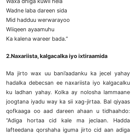
Waxa dhiga kuwii hela
Wadne laba dareen sida
Mid hadduu werwarayoo
Wiiqeen ayaamuhu
Ka kalena wareer bada.”
2.Naxariista, kalgacalka iyo ixtiraamida
Ma jirto wax uu bani’aadanku ka jecel yahay
hadalka debecsan ee naxariista iyo kalgacalku
ku ladhan yahay. Kolka ay nolosha lammaane
joogtana iyadu way ka sii xag-jirtaa. Bal qiyaas
qofkaaga oo aad dareen ahaan u tidhaahdo:
“Adiga hortaa cid kale ma jeclaan. Hadda
lafteedana qorshaha iguma jirto cid aan adiga