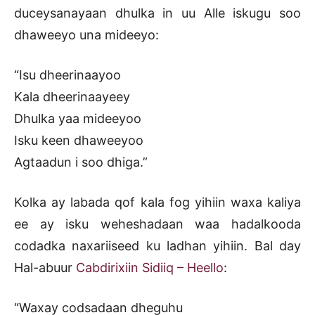
duceysanayaan dhulka in uu Alle iskugu soo
dhaweeyo una mideeyo:
“Isu dheerinaayoo
Kala dheerinaayeey
Dhulka yaa mideeyoo
Isku keen dhaweeyoo
Agtaadun i soo dhiga.”
Kolka ay labada qof kala fog yihiin waxa kaliya
ee ay isku weheshadaan waa hadalkooda
codadka naxariiseed ku ladhan yihiin. Bal day
Hal-abuur
Cabdirixiin Sidiiq – Heello
:
“Waxay codsadaan dheguhu