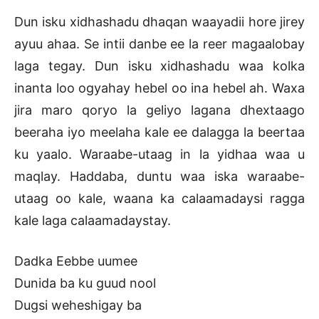
Dun isku xidhashadu dhaqan waayadii hore jirey
ayuu ahaa. Se intii danbe ee la reer magaalobay
laga tegay. Dun isku xidhashadu waa kolka
inanta loo ogyahay hebel oo ina hebel ah. Waxa
jira maro qoryo la geliyo lagana dhextaago
beeraha iyo meelaha kale ee dalagga la beertaa
ku yaalo. Waraabe-utaag in la yidhaa waa u
maqlay. Haddaba, duntu waa iska waraabe-
utaag oo kale, waana ka calaamadaysi ragga
kale laga calaamadaystay.
Dadka Eebbe uumee
Dunida ba ku guud nool
Dugsi weheshigay ba