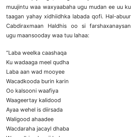
muujintu waa waxyaabaha ugu mudan ee uu ku
taagan yahay xidhiidhka labada qofi. Hal-abuur
Cabdiraxmaan Haldhis oo si farshaxanaysan
ugu maansooday waa tuu lahaa:
“Laba weelka caashaqa
Ku wadaaga meel qudha
Laba aan wad mooyee
Wacadkooda burin karin
Oo kalsooni waafiya
Waageertay kalidood
Ayaa wehel is diirsada
Waligood ahaadee
Wacdaraha jacayl dhaba