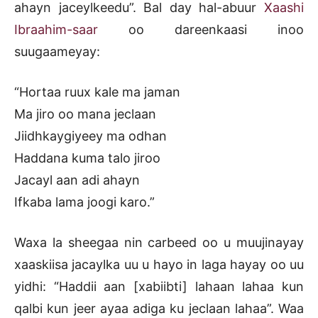
ahayn jaceylkeedu”. Bal day hal-abuur
Xaashi
Ibraahim-saar
oo dareenkaasi inoo
suugaameyay:
“Hortaa ruux kale ma jaman
Ma jiro oo mana jeclaan
Jiidhkaygiyeey ma odhan
Haddana kuma talo jiroo
Jacayl aan adi ahayn
Ifkaba lama joogi karo.”
Waxa la sheegaa nin carbeed oo u muujinayay
xaaskiisa jacaylka uu u hayo in laga hayay oo uu
yidhi: “Haddii aan [xabiibti] lahaan lahaa kun
qalbi kun jeer ayaa adiga ku jeclaan lahaa”. Waa