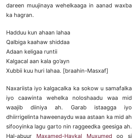
dareen muujinaya wehelkaaga in aanad waxba
ka hagran.
Hadduu kun ahaan lahaa
Qalbiga kaahaw shiddaa
Adaan keligaa runtii
Kalgacal aan kala go’ayn
Xubbii kuu huri lahaa. [braahin-Masxaf]
Naxariista iyo kalgacalka ka sokow u samafalka
iyo caawinta wehelka noloshaadu waa mid
waajib diiniya ah. Garab istaagga iyo
dhiirrigelinta haweenaydu waa astaan ka mid ah
sifooyinka lagu garto nin raggeedka geesiga ah.
Hal-abuur
Maxamed-Haykal Muxumed
oo si