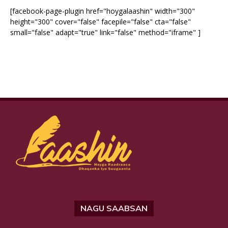
[facebook-page-plugin href="hoygalaashin" width="300"
height="300" cover="false" facepile="false" cta="false"
small="false" adapt="true" link="false" method="iframe" ]
NAGU SAABSAN