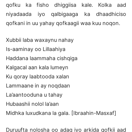
qofku ka fisho dhiggiisa kale. Kolka aad
niyadaada iyo qalbigaaga ka dhaadhiciso
qofkani in uu yahay qofkaagii waa kuu noqon.
Xubbii laba waxaynu nahay
Is-aaminay oo Lillaahiya
Haddana laammaha cishqiga
Kalgacal aan kala lumeyn
Ku qoray laabtooda xalan
Lammaane in ay noqdaan
La’aantooduna u tahay
Hubaashii nolol la’aan
Midhka luxudkana la gala. [Ibraahin-Masxaf]
Duruufta nolosha oo adag iyo arkida qofkii aad