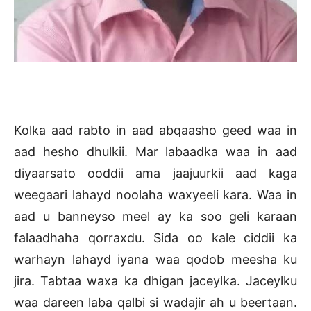
Kolka aad rabto in aad abqaasho geed waa in
aad hesho dhulkii. Mar labaadka waa in aad
diyaarsato ooddii ama jaajuurkii aad kaga
weegaari lahayd noolaha waxyeeli kara. Waa in
aad u banneyso meel ay ka soo geli karaan
falaadhaha qorraxdu. Sida oo kale ciddii ka
warhayn lahayd iyana waa qodob meesha ku
jira. Tabtaa waxa ka dhigan jaceylka. Jaceylku
waa dareen laba qalbi si wadajir ah u beertaan.