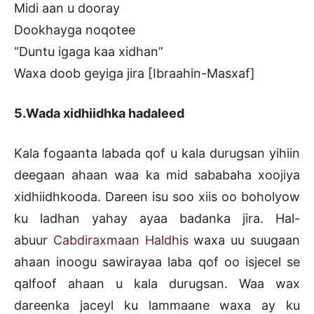
Midi aan u dooray
Dookhayga noqotee
“Duntu igaga kaa xidhan”
Waxa doob geyiga jira [Ibraahin-Masxaf]
5.Wada xidhiidhka hadaleed
Kala fogaanta labada qof u kala durugsan yihiin
deegaan ahaan waa ka mid sababaha xoojiya
xidhiidhkooda. Dareen isu soo xiis oo boholyow
ku ladhan yahay ayaa badanka jira. Hal-
abuur
Cabdiraxmaan Haldhis
waxa uu suugaan
ahaan inoogu sawirayaa laba qof oo isjecel se
qalfoof ahaan u kala durugsan. Waa wax
dareenka jaceyl ku lammaane waxa ay ku