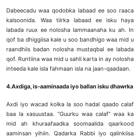
Dabeecadu waa qodobka labaad ee soo raaca
kalsoonida. Waa tiirka labaad ee isku haya
labada ruux ee nolosha lammaanaha ku ah. In
qof ba dhiggiisa kale u soo bandhigo waa mid u
raandhiis badan nolosha mustaqbal ee labada
qof. Runtiina waa mid u sahli karta in ay nolosha
inteeda kale isla fahmaan isla na jaan-qaadaan.
4.Axdiga, is-aaminaada iyo ballan isku dhawrka
Axdi iyo wacad kolka la soo hadal qaado calaf
baa la xasuustaa. “Guurku waa calaf” waa ka
mid ah khuraafaadka soomaalida qaarkood
aaminsan yihiin. Qadarka Rabbi iyo qalinkiisa