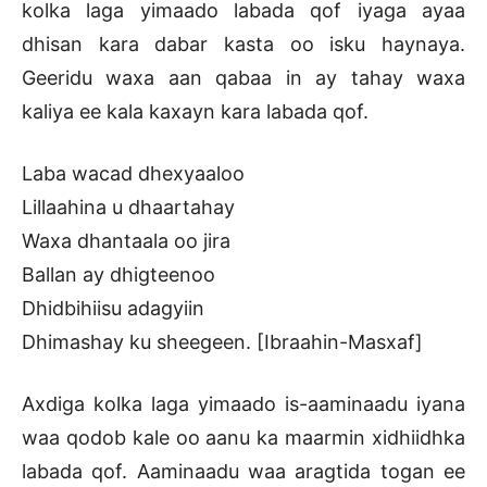
kolka laga yimaado labada qof iyaga ayaa
dhisan kara dabar kasta oo isku haynaya.
Geeridu waxa aan qabaa in ay tahay waxa
kaliya ee kala kaxayn kara labada qof.
Laba wacad dhexyaaloo
Lillaahina u dhaartahay
Waxa dhantaala oo jira
Ballan ay dhigteenoo
Dhidbihiisu adagyiin
Dhimashay ku sheegeen. [Ibraahin-Masxaf]
Axdiga kolka laga yimaado is-aaminaadu iyana
waa qodob kale oo aanu ka maarmin xidhiidhka
labada qof. Aaminaadu waa aragtida togan ee