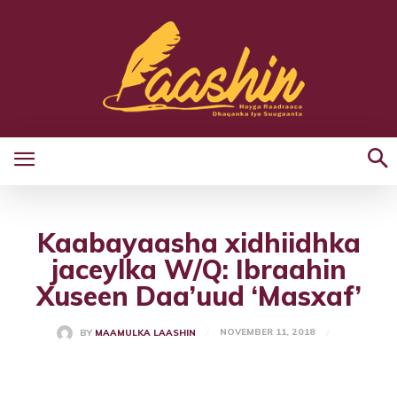
Kaabayaasha xidhiidhka
jaceylka W/Q: Ibraahin
Xuseen Daa’uud ‘Masxaf’
NOVEMBER 11, 2018
BY
MAAMULKA LAASHIN