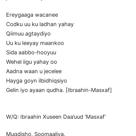
Ereygaaga wacanee
Codku uu ku ladhan yahay
Qiimuu agtaydiyo
Uu ku leeyay maankoo
Sida aabbo-hooyuu
Wehel iigu yahay oo
Aadna waan u jecelee
Hayga goyn ilbidhiqsiyo
Gelin iyo ayaan qudha. [Ibraahin-Masxaf]
W/Q: Ibraahin Xuseen Daa’uud ‘Masxaf’
Muqdisho, Soomaaliya.