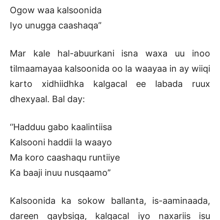
Ogow waa kalsoonida
Iyo unugga caashaqa”
Mar kale hal-abuurkani isna waxa uu inoo
tilmaamayaa kalsoonida oo la waayaa in ay wiiqi
karto xidhiidhka kalgacal ee labada ruux
dhexyaal. Bal day:
‘’Hadduu gabo kaalintiisa
Kalsooni haddii la waayo
Ma koro caashaqu runtiiye
Ka baaji inuu nusqaamo’’
Kalsoonida ka sokow ballanta, is-aaminaada,
dareen qaybsiga, kalgacal iyo naxariis isu