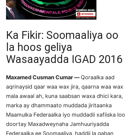
Ka Fikir: Soomaaliya oo
la hoos geliya
Wasaayadda IGAD 2016
Maxamed Cusman Cumar —
Qoraalka aad
aqrinaysid qaar waa wax jira, qaarna waa wax
mala awaal ah, kuna saabsan waxa dhici kara,
marka ay dhammaato muddada jiritaanka
Maamulka Federaalka iyo muddadii xafiiska loo
doortay Maxadweynaha Jamhuuriyadda
Federaalka ee Soomaaliya, haddii la qaban