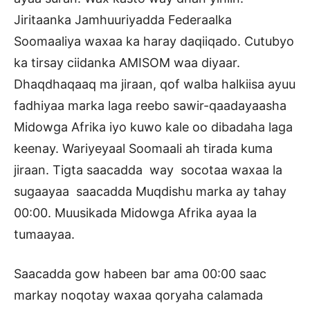
Jiritaanka Jamhuuriyadda Federaalka
Soomaaliya waxaa ka haray daqiiqado. Cutubyo
ka tirsay ciidanka AMISOM waa diyaar.
Dhaqdhaqaaq ma jiraan, qof walba halkiisa ayuu
fadhiyaa marka laga reebo sawir-qaadayaasha
Midowga Afrika iyo kuwo kale oo dibadaha laga
keenay. Wariyeyaal Soomaali ah tirada kuma
jiraan. Tigta saacadda way socotaa waxaa la
sugaayaa saacadda Muqdishu marka ay tahay
00:00. Muusikada Midowga Afrika ayaa la
tumaayaa.
Saacadda gow habeen bar ama 00:00 saac
markay noqotay waxaa qoryaha calamada