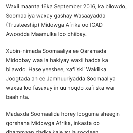
Waxii maanta 16ka September 2016, ka bilowdo,
Soomaaliya waxay gashay Wasaayadda
(Trusteeship) Midowga Afrika oo IGAD
Awoodda Maamulka loo dhiibay.
Xubin-nimada Soomaaliya ee Qaramada
Midoobay waa la hakiyay waxii hadda ka
bilawdo. Hase yeeshee, xafiiskii Wakiilka
Joogtada ah ee Jamhuuriyadda Soomaaliya
waxaa loo fasaxay in uu noqdo xafiiska war
baahinta.
Madaxda Soomaalida horey looguma sheegin
qorshaha Midowga Afrika, inkasta oo
dhammaan dadka kale ay la socdeen