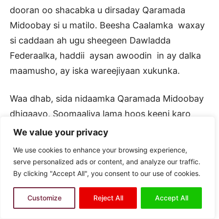
dooran oo shacabka u dirsaday Qaramada
Midoobay si u matilo. Beesha Caalamka waxay
si caddaan ah ugu sheegeen Dawladda
Federaalka, haddii aysan awoodin in ay dalka
maamusho, ay iska wareejiyaan xukunka.
Waa dhab, sida nidaamka Qaramada Midoobay
dhigaayo, Soomaaliya lama hoos keeni karo
Wasaayadda Qaramada Midoobay. Sida
We value your privacy
Qodobka 78 ee Dastuurka Qaramada Midoobay:
We use cookies to enhance your browsing experience,
“Nidaamka Wasaayadda looma isticmaali karo
serve personalized ads or content, and analyze our traffic.
By clicking "Accept All", you consent to our use of cookies.
dhul soo noqday xubin Qaramada Midoobay,
xiriirka dalalkaas iyo dalalka kale waxaa lagu
Customize
Reject All
Accept All
dhaqaa nidaamka sinnaanta”