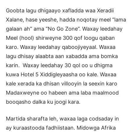
Goobta lagu dhigaayo xafladda waa Xeradii
Xalane, hase yeeshe, hadda noqotay meel “lama
galaan ah” ama “No Go Zone”. Waxay leedahay
Meel (hool) shirweyne 300 qof loogu qaban
karo. Waxay leedahay qaboojiyeyaal. Waxaa
lagu dhisay alaabta aan xabadda ama bomka
karin. Waxay leedahay 30 qol oo u dhigma
kuwa Hotel 5 Xiddigleyaasha oo kale. Waxaa
kale xerada ka dhisan villooyin la seexin karo
Madaxweyne oo habeen ama laba maalmood
booqasho dalka ku joogi kara.
Martida sharafta leh, waxaa laga codsaday in
ay kuraastooda fadhiistaan. Midowga Afrika