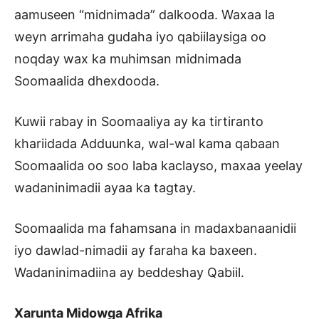
aamuseen “midnimada” dalkooda. Waxaa la
weyn arrimaha gudaha iyo qabiilaysiga oo
noqday wax ka muhimsan midnimada
Soomaalida dhexdooda.
Kuwii rabay in Soomaaliya ay ka tirtiranto
khariidada Adduunka, wal-wal kama qabaan
Soomaalida oo soo laba kaclayso, maxaa yeelay
wadaninimadii ayaa ka tagtay.
Soomaalida ma fahamsana in madaxbanaanidii
iyo dawlad-nimadii ay faraha ka baxeen.
Wadaninimadiina ay beddeshay Qabiil.
Xarunta Midowga Afrika