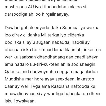
mashruuca AU iyo tillaabadaha kale oo si
qarsoodiga ah loo hirgalinaayay.
Dawlad goboleedyada dalka Soomaaliya waxaa
loo diray ciidanka Militariga iyo ciidanka
booliska si ay u sugaan nabadda, haddii ay
dhacaan iska hor-imaad lama filaan ah, inkastoo
war ku saabsan dhaqdhaqaaq aan caadi ahayn
ama hadallo ku-tiri-ku-teen ah la soo sheegin.
Qaar ka mid dadweynaha deggan magaaladda
Muqdishu mar hore ayay seexdeen, inkastoo
qaar ay weli TVga ama Raadiaha naftooda ku
maawelinayaan si ay waqtiga habenka oo dheer
isku ilowsiyaan.