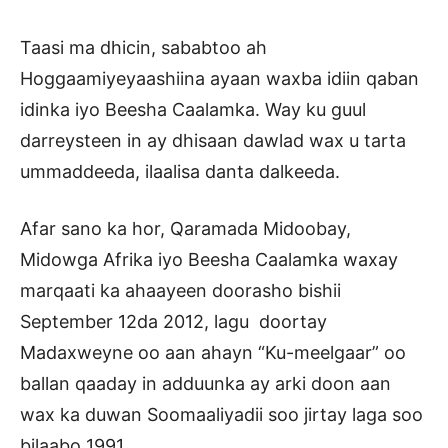
Taasi ma dhicin, sababtoo ah
Hoggaamiyeyaashiina ayaan waxba idiin qaban
idinka iyo Beesha Caalamka. Way ku guul
darreysteen in ay dhisaan dawlad wax u tarta
ummaddeeda, ilaalisa danta dalkeeda.
Afar sano ka hor, Qaramada Midoobay,
Midowga Afrika iyo Beesha Caalamka waxay
marqaati ka ahaayeen doorasho bishii
September 12da 2012, lagu doortay
Madaxweyne oo aan ahayn “Ku-meelgaar” oo
ballan qaaday in adduunka ay arki doon aan
wax ka duwan Soomaaliyadii soo jirtay laga soo
bilaabo 1991.