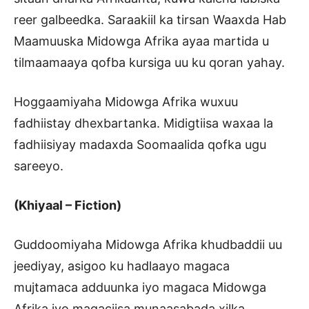
reer galbeedka. Saraakiil ka tirsan Waaxda Hab
Maamuuska Midowga Afrika ayaa martida u
tilmaamaaya qofba kursiga uu ku qoran yahay.
Hoggaamiyaha Midowga Afrika wuxuu
fadhiistay dhexbartanka. Midigtiisa waxaa la
fadhiisiyay madaxda Soomaalida qofka ugu
sareeyo.
(Khiyaal – Fiction)
Guddoomiyaha Midowga Afrika khudbaddii uu
jeediyay, asigoo ku hadlaayo magaca
mujtamaca adduunka iyo magaca Midowga
Afrika iyo magaciisa munaasabada xilka