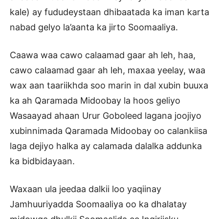
kale) ay fududeystaan dhibaatada ka iman karta
nabad gelyo la’aanta ka jirto Soomaaliya.
Caawa waa cawo calaamad gaar ah leh, haa,
cawo calaamad gaar ah leh, maxaa yeelay, waa
wax aan taariikhda soo marin in dal xubin buuxa
ka ah Qaramada Midoobay la hoos geliyo
Wasaayad ahaan Urur Goboleed lagana joojiyo
xubinnimada Qaramada Midoobay oo calankiisa
laga dejiyo halka ay calamada dalalka addunka
ka bidbidayaan.
Waxaan ula jeedaa dalkii loo yaqiinay
Jamhuuriyadda Soomaaliya oo ka dhalatay