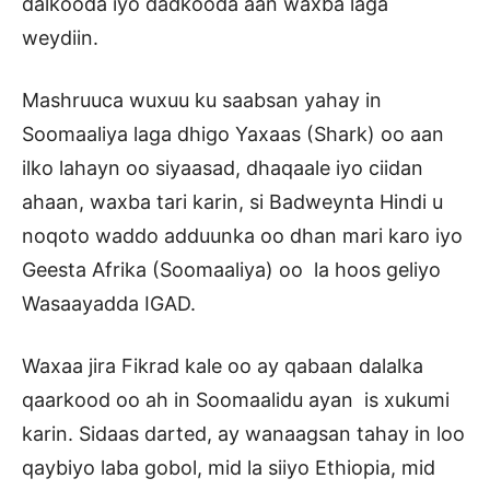
dalkooda iyo dadkooda aan waxba laga
weydiin.
Mashruuca wuxuu ku saabsan yahay in
Soomaaliya laga dhigo Yaxaas (Shark) oo aan
ilko lahayn oo siyaasad, dhaqaale iyo ciidan
ahaan, waxba tari karin, si Badweynta Hindi u
noqoto waddo adduunka oo dhan mari karo iyo
Geesta Afrika (Soomaaliya) oo la hoos geliyo
Wasaayadda IGAD.
Waxaa jira Fikrad kale oo ay qabaan dalalka
qaarkood oo ah in Soomaalidu ayan is xukumi
karin. Sidaas darted, ay wanaagsan tahay in loo
qaybiyo laba gobol, mid la siiyo Ethiopia, mid