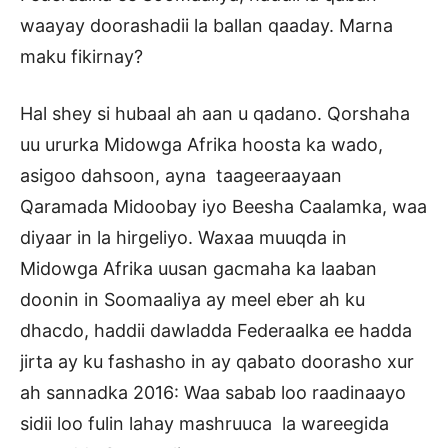
waayay doorashadii la ballan qaaday. Marna
maku fikirnay?
Hal shey si hubaal ah aan u qadano. Qorshaha
uu ururka Midowga Afrika hoosta ka wado,
asigoo dahsoon, ayna taageeraayaan
Qaramada Midoobay iyo Beesha Caalamka, waa
diyaar in la hirgeliyo. Waxaa muuqda in
Midowga Afrika uusan gacmaha ka laaban
doonin in Soomaaliya ay meel eber ah ku
dhacdo, haddii dawladda Federaalka ee hadda
jirta ay ku fashasho in ay qabato doorasho xur
ah sannadka 2016: Waa sabab loo raadinaayo
sidii loo fulin lahay mashruuca la wareegida