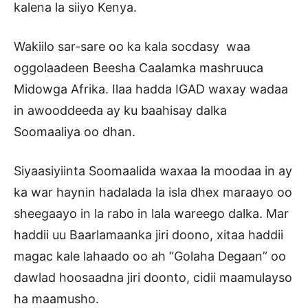
kalena la siiyo Kenya.
Wakiilo sar-sare oo ka kala socdasy waa
oggolaadeen Beesha Caalamka mashruuca
Midowga Afrika. Ilaa hadda IGAD waxay wadaa
in awooddeeda ay ku baahisay dalka
Soomaaliya oo dhan.
Siyaasiyiinta Soomaalida waxaa la moodaa in ay
ka war haynin hadalada la isla dhex maraayo oo
sheegaayo in la rabo in lala wareego dalka. Mar
haddii uu Baarlamaanka jiri doono, xitaa haddii
magac kale lahaado oo ah “Golaha Degaan” oo
dawlad hoosaadna jiri doonto, cidii maamulayso
ha maamusho.