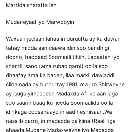
Martida sharafta leh
Mudaneyaal iyo Marwooyin
Waxaan jeclaan lahaa in duruufta ay ka duwan
tahay midda aan caawa idin soo bandhigi
doono, haddaad Soomaali tihiin. Labaatan iyo
shantii sano (ama rubac qarni) oo la soo
dhaafay ama ka badan, ilaa markii dawladdii
ciidamada ay burburtay 1991, ma jiro Shirweyne
ay isugu yimaadeen Madaxda Afrika aan laga
soo saarin baaq ku jeeda Soomaalida oo la
idinkaga codsanaayo in aad heshiisaan.Wa
nassiib darro, in madaxda dalkiina (Raalli iga
ahaada Mudane Madaxweyne iyo Madaxda