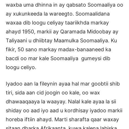
waxba uma dhinna in ay qabsato Soomaaliya oo
ay xukunkeeda la wareegto. Soomaalidana
waxaa dib loogu celiyay taariikhda markay
ahayd 1950, markii ay Qaramada Midoobay ay
Taliyaani u dhiibtay Maamulka Soomaaliya. Ku
fikir, 50 sano markay madax-banaaneed ka
bacdi oo mar kale Soomaaliya gumeysi dib
loogu celiyo.
Iyadoo aan la fileynin ayaa hal mar goobtii shib
tiri, sida aan cid joogin oo kale, oo wax
dhawaaqaaya la waayay. Nalal kale ayaa la sii
shiday oo aad iyo aad u kordhisay iyadoo markii
horeba iftiin ahayd. Marti sharafta qaar waxay
sitaan dharka Afrikaanta, kuwa kalena labiska