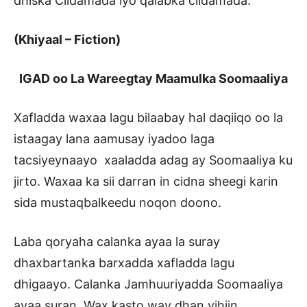
dhiska Ciidamada iyo qalabka ciidamada.
(Khiyaal – Fiction)
IGAD oo La Wareegtay Maamulka Soomaaliya
Xafladda waxaa lagu bilaabay hal daqiiqo oo la
istaagay lana aamusay iyadoo laga
tacsiyeynaayo xaaladda adag ay Soomaaliya ku
jirto. Waxaa ka sii darran in cidna sheegi karin
sida mustaqbalkeedu noqon doono.
Laba qoryaha calanka ayaa la suray
dhaxbartanka barxadda xafladda lagu
dhigaayo. Calanka Jamhuuriyadda Soomaaliya
ayaa suran. Wax kasto way dhan yihiin.