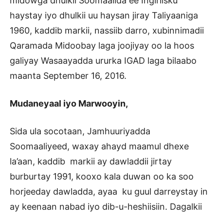
midowga dhulkii Soomaalida ee Ingiriisku
haystay iyo dhulkii uu haysan jiray Taliyaaniga
1960, kaddib markii, nassiib darro, xubinnimadii
Qaramada Midoobay laga joojiyay oo la hoos
galiyay Wasaayadda ururka IGAD laga bilaabo
maanta September 16, 2016.
Mudaneyaal iyo Marwooyin,
Sida ula socotaan, Jamhuuriyadda
Soomaaliyeed, waxay ahayd maamul dhexe
la’aan, kaddib markii ay dawladdii jirtay
burburtay 1991, kooxo kala duwan oo ka soo
horjeeday dawladda, ayaa ku guul darreystay in
ay keenaan nabad iyo dib-u-heshiisiin. Dagalkii