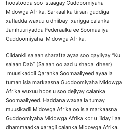
hoostooda soo istaagay Guddoomiyaha
Midowga Afrika. Sarkaal ka tirsan guddiga
xafladda waxuu u dhiibay xarigga calanka
Jamhuuriyadda Federaalka ee Soomaaliya
Guddoomiyaha Midowga Afrika.
Ciidankii salaan sharafta ayaa soo qayliyay “Ku
salaan Dab” (Salaan oo aad u shaqal dheer)
muusikaddii Qaranka Soomaaliyeed ayaa la
tuman isla markaasna Guddoomiyaha Midowga
Afrika wuxuu hoos u soo dejiyay calanka
Soomaaliyeed. Haddana waxaa la tumay
muusikadii Midowga Afrika oo isla markaasna
Guddoomiyaha Midowga Afrika kor u jiiday ilaa
dhammaadka xaragii calanka Midowga Afrika.