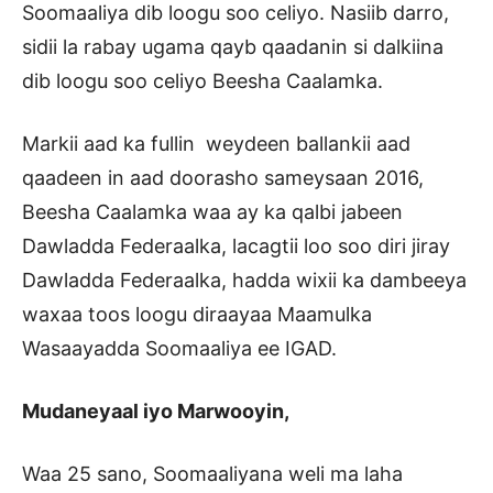
Soomaaliya dib loogu soo celiyo. Nasiib darro,
sidii la rabay ugama qayb qaadanin si dalkiina
dib loogu soo celiyo Beesha Caalamka.
Markii aad ka fullin weydeen ballankii aad
qaadeen in aad doorasho sameysaan 2016,
Beesha Caalamka waa ay ka qalbi jabeen
Dawladda Federaalka, lacagtii loo soo diri jiray
Dawladda Federaalka, hadda wixii ka dambeeya
waxaa toos loogu diraayaa Maamulka
Wasaayadda Soomaaliya ee IGAD.
Mudaneyaal iyo Marwooyin,
Waa 25 sano, Soomaaliyana weli ma laha