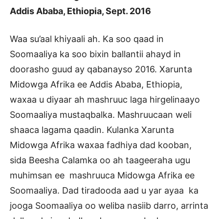
Addis Ababa, Ethiopia, Sept. 2016
Waa su’aal khiyaali ah. Ka soo qaad in
Soomaaliya ka soo bixin ballantii ahayd in
doorasho guud ay qabanayso 2016. Xarunta
Midowga Afrika ee Addis Ababa, Ethiopia,
waxaa u diyaar ah mashruuc laga hirgelinaayo
Soomaaliya mustaqbalka. Mashruucaan weli
shaaca lagama qaadin. Kulanka Xarunta
Midowga Afrika waxaa fadhiya dad kooban,
sida Beesha Calamka oo ah taageeraha ugu
muhimsan ee mashruuca Midowga Afrika ee
Soomaaliya. Dad tiradooda aad u yar ayaa ka
jooga Soomaaliya oo weliba nasiib darro, arrinta