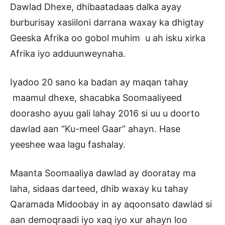
Dawlad Dhexe, dhibaatadaas dalka ayay
burburisay xasiiloni darrana waxay ka dhigtay
Geeska Afrika oo gobol muhim u ah isku xirka
Afrika iyo adduunweynaha.
Iyadoo 20 sano ka badan ay maqan tahay
maamul dhexe, shacabka Soomaaliyeed
doorasho ayuu gali lahay 2016 si uu u doorto
dawlad aan “Ku-meel Gaar” ahayn. Hase
yeeshee waa lagu fashalay.
Maanta Soomaaliya dawlad ay dooratay ma
laha, sidaas darteed, dhib waxay ku tahay
Qaramada Midoobay in ay aqoonsato dawlad si
aan demoqraadi iyo xaq iyo xur ahayn loo