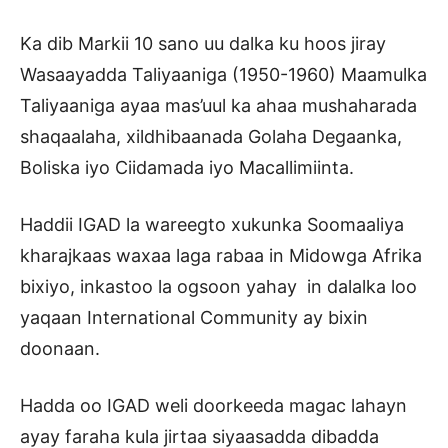
Ka dib Markii 10 sano uu dalka ku hoos jiray
Wasaayadda Taliyaaniga (1950-1960) Maamulka
Taliyaaniga ayaa mas’uul ka ahaa mushaharada
shaqaalaha, xildhibaanada Golaha Degaanka,
Boliska iyo Ciidamada iyo Macallimiinta.
Haddii IGAD la wareegto xukunka Soomaaliya
kharajkaas waxaa laga rabaa in Midowga Afrika
bixiyo, inkastoo la ogsoon yahay in dalalka loo
yaqaan International Community ay bixin
doonaan.
Hadda oo IGAD weli doorkeeda magac lahayn
ayay faraha kula jirtaa siyaasadda dibadda