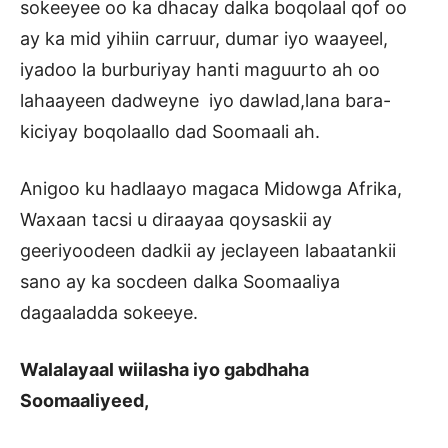
sokeeyee oo ka dhacay dalka boqolaal qof oo
ay ka mid yihiin carruur, dumar iyo waayeel,
iyadoo la burburiyay hanti maguurto ah oo
lahaayeen dadweyne iyo dawlad,lana bara-
kiciyay boqolaallo dad Soomaali ah.
Anigoo ku hadlaayo magaca Midowga Afrika,
Waxaan tacsi u diraayaa qoysaskii ay
geeriyoodeen dadkii ay jeclayeen labaatankii
sano ay ka socdeen dalka Soomaaliya
dagaaladda sokeeye.
Walalayaal wiilasha iyo gabdhaha
Soomaaliyeed,