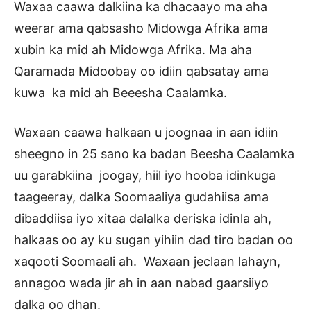
Waxaa caawa dalkiina ka dhacaayo ma aha
weerar ama qabsasho Midowga Afrika ama
xubin ka mid ah Midowga Afrika. Ma aha
Qaramada Midoobay oo idiin qabsatay ama
kuwa ka mid ah Beeesha Caalamka.
Waxaan caawa halkaan u joognaa in aan idiin
sheegno in 25 sano ka badan Beesha Caalamka
uu garabkiina joogay, hiil iyo hooba idinkuga
taageeray, dalka Soomaaliya gudahiisa ama
dibaddiisa iyo xitaa dalalka deriska idinla ah,
halkaas oo ay ku sugan yihiin dad tiro badan oo
xaqooti Soomaali ah. Waxaan jeclaan lahayn,
annagoo wada jir ah in aan nabad gaarsiiyo
dalka oo dhan.