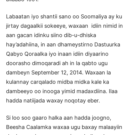
Labaatan iyo shantii sano oo Soomaliya ay ku
jirtay dagaalkii sokeeye, waxaan idiin nimid in
aan gacan idinku siino dib-u-dhiska
hay’adahiina, in aan dhameystirno Dastuurka
Qabyo Qoraalka iyo inaan idiin diyaarino
doorasho dimoqaradi ah in la qabto ugu
dambeyn September 12, 2014. Waxaan la
kulannay carqalado midba midka kale ka
dambeeyo oo inooga yimid madaxdiina. Ilaa
hadda natiijada waxay noqotay eber.
Si loo soo gaaro halka aan hadda joogno,
Beesha Caalamka waxaa ugu baxay malaayiin