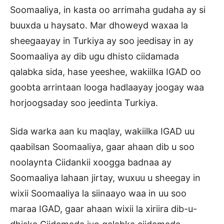
Soomaaliya, in kasta oo arrimaha gudaha ay si
buuxda u haysato. Mar dhoweyd waxaa la
sheegaayay in Turkiya ay soo jeedisay in ay
Soomaaliya ay dib ugu dhisto ciidamada
qalabka sida, hase yeeshee, wakiilka IGAD oo
goobta arrintaan looga hadlaayay joogay waa
horjoogsaday soo jeedinta Turkiya.
Sida warka aan ku maqlay, wakiilka IGAD uu
qaabilsan Soomaaliya, gaar ahaan dib u soo
noolaynta Ciidankii xoogga badnaa ay
Soomaaliya lahaan jirtay, wuxuu u sheegay in
wixii Soomaaliya la siinaayo waa in uu soo
maraa IGAD, gaar ahaan wixii la xiriira dib-u-