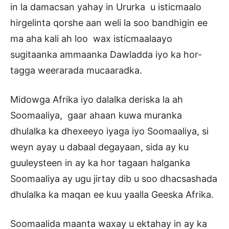
in la damacsan yahay in Ururka u isticmaalo
hirgelinta qorshe aan weli la soo bandhigin ee
ma aha kali ah loo wax isticmaalaayo
sugitaanka ammaanka Dawladda iyo ka hor-
tagga weerarada mucaaradka.
Midowga Afrika iyo dalalka deriska la ah
Soomaaliya, gaar ahaan kuwa muranka
dhulalka ka dhexeeyo iyaga iyo Soomaaliya, si
weyn ayay u dabaal degayaan, sida ay ku
guuleysteen in ay ka hor tagaan halganka
Soomaaliya ay ugu jirtay dib u soo dhacsashada
dhulalka ka maqan ee kuu yaalla Geeska Afrika.
Soomaalida maanta waxay u ektahay in ay ka