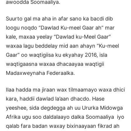
awoodda Soomaaliya.
Suurto gal ma aha in afar sano ka bacdi dib
loogu noqdo “Dawlad Ku-meel Gaar ah” mar
kale, maxaa yeelay “Dawlad ku-Meel Gaar”
waxaa lagu beddelay mid aan ahayn “Ku-meel
Gaar” oo waqtigiisa ku ekyahay 2016, isla
waqtigaasna waxaa dhacaayaa waqtigii
Madaxweynaha Federaalka.
Ilaa hadda ma jiraan wax tilmaamayo waxa dhici
kara, haddii dawlad la’aan dhacdo. Hase
yeeshee, sida degdegga ah uu Ururka Midowga
Afrika ugu soo daldalaayo dalka Soomaaliya iyo
qalab fara badan waxay bixinaayaan fikrad ah