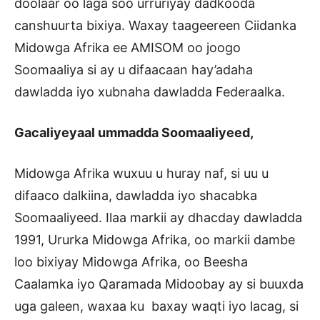
doolaar oo laga soo urruriyay dadkooda
canshuurta bixiya. Waxay taageereen Ciidanka
Midowga Afrika ee AMISOM oo joogo
Soomaaliya si ay u difaacaan hay’adaha
dawladda iyo xubnaha dawladda Federaalka.
Gacaliyeyaal ummadda Soomaaliyeed,
Midowga Afrika wuxuu u huray naf, si uu u
difaaco dalkiina, dawladda iyo shacabka
Soomaaliyeed. Ilaa markii ay dhacday dawladda
1991, Ururka Midowga Afrika, oo markii dambe
loo bixiyay Midowga Afrika, oo Beesha
Caalamka iyo Qaramada Midoobay ay si buuxda
uga galeen, waxaa ku baxay waqti iyo lacag, si