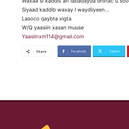
Waxaa si kaddis ah labadayda dhinac u soo
Siyaad kaddib waxay I waydiiyeen…
Lasoco qaybta xigta
W/Q yaasiin xasan muuse
Yaasiinxm114@gmail.com
Facebook
Twitter
Share