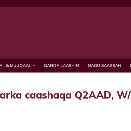
AL & MUUQAAL
BAHDA LAASHIN
NAGU SAABSAN
barka caashaqa Q2AAD, W/