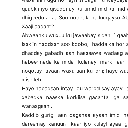
qaabkii iyo qisaddi ay ku timid mid ka mi
dhigeedu ahaa Soo noqo, kuna luuqayso AUN
Xaaji aadan”?.
Abwaanku wuxuu ku jawaabay sidan ” qaabka
laakiin haddaan soo koobo, hadda ka hor 
dhacday gabadh aan haasaawe wadaag ah
habeennada ka mida kulanay, markii aan 
noqotay ayaan waxa aan ku idhi; haye waa
xiiso leh.
Haye nabadsan intay iigu warcelisay ayay 
xabadka naaska korkiisa gacanta iga s
wanaagsan”.
Kaddib gurigii aan daganaa ayaan imid i
dareemay xanuun kaar iyo kulayl ayaa i