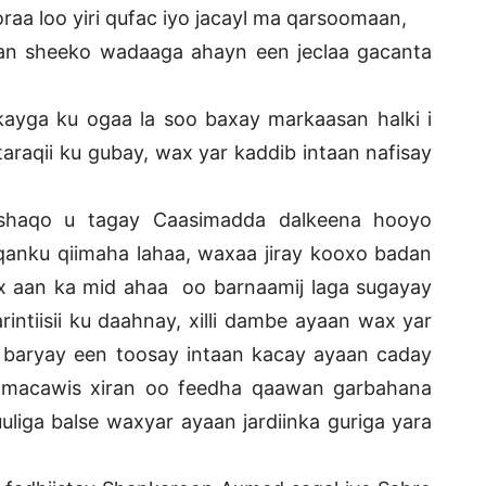
raa loo yiri qufac iyo jacayl ma qarsoomaan,
an sheeko wadaaga ahayn een jeclaa gacanta
bkayga ku ogaa la soo baxay markaasan halki i
aqii ku gubay, wax yar kaddib intaan nafisay
shaqo u tagay Caasimadda dalkeena hooyo
aqanku qiimaha lahaa, waxaa jiray kooxo badan
ox aan ka mid ahaa oo barnaamij laga sugayay
rintiisii ku daahnay, xilli dambe ayaan wax yar
u baryay een toosay intaan kacay ayaan caday
oo macawis xiran oo feedha qaawan garbahana
liga balse waxyar ayaan jardiinka guriga yara