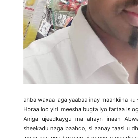
ahba waxaa laga yaabaa inay maankiina ku
Horaa loo yiri meesha bugta iyo fartaa is og
Aniga ujeedkaygu ma ahayn inaan Abwaa
sheekadu naga baahdo, si aanay taasi u dh
waxa aan ugu horrayn si dagan u waydiiy