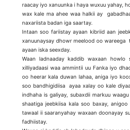
raacay iyo xanuunka i haya wuxuu yahay, ho
wax kale ma ahee waa halkii ay gabadha
naxariista badan iga saartay.
Intaan soo fariistay ayaan kibriid aan jee
xanuunaysay dhowr meelood oo wareega tar
ayaan iska seexday.
Waan ladnaaday kaddib waxaan howlo 
xilliyadaasi waa ammintii uu Fanka iyo dh
oo heerar kala duwan lahaa, aniga iyo ko
soo bandhigidiisa ayaa xalay oo kale diyaa
indhaha is galiyay, subaxdii markuu waag
shaatiga jeebkiisa kala soo baxay, anig
tawaal ii saaranyahay waxaan doonayay suu
fadhiistay.