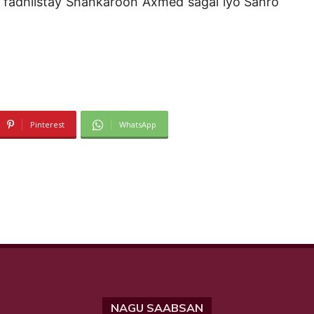
 fadhiistay Shankaroon Axmed sagal iyo Sahro
Pinterest
WhatsApp
NAGU SAABSAN