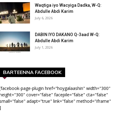
Waqtiga iyo Wacyiga Dadka, W-Q:
Abdulle Abdi Karim
July 6, 2026
DABIN IYO DAKANO Q-3aad W-Q:
Abdulle Abdi Karim
July 1, 2026
BARTEENNA FACEBOOK
[facebook-page-plugin href="hoygalaashin" width="300"
height="300" cover="false" facepile="false" cta="false"
small="false" adapt="true" link="false" method="iframe"
]