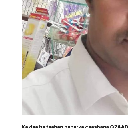
Ka daa ha taaban nabarka caashaqa Q2AA