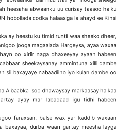
d ah heesaha abwaanku uu curisay taasoo halku
 hobollada codka halaasiga la ahayd ee Kinsi
 ay heestu ku timid runtii waa sheeko dheer,
anigoo jooga magaalada Hargeysa, ayaa waxaa
ayn oo xiriir naga dhaxeeyay ayaan habeen
cabbaar sheekaysanay ammintuna xilli dambe
n sii baxayaye nabaadiino iyo kulan dambe oo
ilaa Albaabka isoo dhawaysay markaasay halkaa
aartay ayay mar labadaad igu tidhi habeen
nagoo faraxsan, balse wax yar kaddib waxaan
ga baxayaa, durba waan gartay meesha layga