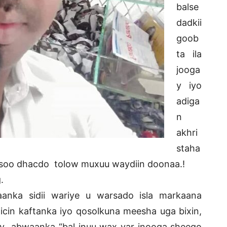
balse
dadkii
goob
ta ila
jooga
y iyo
adiga
n
akhri
staha
 soo dhacdo tolow muxuu waydiin doonaa.!
.
nka sidii wariye u warsado isla markaana
icin kaftanka iyo qosolkuna meesha uga bixin,
ay abwaanka “bal inuu wax yar inooga sheego