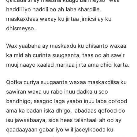
haddii iyo haddii oo ah laba shardiile,
maskaxdaas waxay ku jirtaa jimicsi ay ku
dhismeyso.
Wax yaabaha ay maskaxdu ku dhisanto waxaa
ka mid ah curinta suugaanta, taas oo ah sawir
muujinaayo xaalad markaa jirta ama dhici karta.
Qofka curiya suugaanta waxaa maskaxdiisa ku
sawiran waxa uu rabo inuu dadka u soo
bandhigo, asagoo laga yaabo inuu laba qofood
ama ka badan iska dhigo, labadaas qofood oo
isu jawaabaaya, sida hees talantaali ah oo ay
qaadaayaan gabar iyo wiil jaceylkooda ku