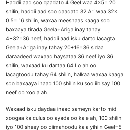
Haddii aad soo qaadato 4 Geel waa 4×5= 20
shilin, haddii aad soo qaadato 32 Ari waa 32×
0.5= 16 shilin, waxaa meeshaas kaaga soo
baxaaya tirada Geela+Ariga inay tahay
4+32=36 neef, haddii aad isku darto lacagta
Geela+Ariga inay tahay 20+16=36 sidaa
daraadeed waxaad haysataa 36 neef iyo 36
shilin, waxaad ku dartaa 64 Lo ah oo
lacagtoodu tahay 64 shilin, halkaa waxaa kaaga
soo baxaaya inaad 100 shilin ku soo iibisay 100
neef oo xoola ah.
Waxaad isku daydaa inaad sameyn karto mid
xoogaa ka culus oo ayada oo kale ah, 100 shilin
iyo 100 sheey oo qiimahoodu kala yihiin Geel=5