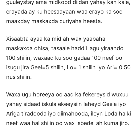
guuleystay ama midkood diidan yahay kan kale,
erayada ay ku heesaayaan waa erayo ka soo
maaxday maskaxda curiyaha heesta.
Xisaabta ayaa ka mid ah wax yaabaha
maskaxda dhisa, tasaale haddii lagu yiraahdo
100 shilin, waxaad ku soo gadaa 100 neef oo
isugu jira Geel=5 shilin, Lo= 1 shilin iyo Ari= 0.50
nus shilin.
Waxa ugu horeeya oo aad ka fekereysid wuxuu
yahay sidaad iskula ekeeysiin laheyd Geela iyo
Ariga tiradooda iyo qiimahooda, ileyn Loda halki
neef waa hal shilin oo wax isbedel ah kuma jiro.