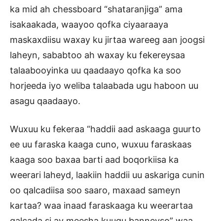
ka mid ah chessboard “shataranjiga” ama
isakaakada, waayoo qofka ciyaaraaya
maskaxdiisu waxay ku jirtaa wareeg aan joogsi
laheyn, sababtoo ah waxay ku fekereysaa
talaabooyinka uu qaadaayo qofka ka soo
horjeeda iyo weliba talaabada ugu haboon uu
asagu qaadaayo.
Wuxuu ku fekeraa “haddii aad askaaga guurto
ee uu faraska kaaga cuno, wuxuu faraskaas
kaaga soo baxaa barti aad boqorkiisa ka
weerari laheyd, laakiin haddii uu askariga cunin
oo qalcadiisa soo saaro, maxaad sameyn
kartaa? waa inaad faraskaaga ku weerartaa
qalcada si ay meesha kuugu banneyso” waa