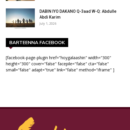
DABIN IYO DAKANO Q-3aad W-Q: Abdulle
Abdi Karim
July 1, 2026
BARTEENNA FACEBOOK
[facebook-page-plugin href="hoygalaashin" width="300"
height="300" cover="false" facepile="false" cta="false"
small="false" adapt="true" link="false" method="iframe" ]