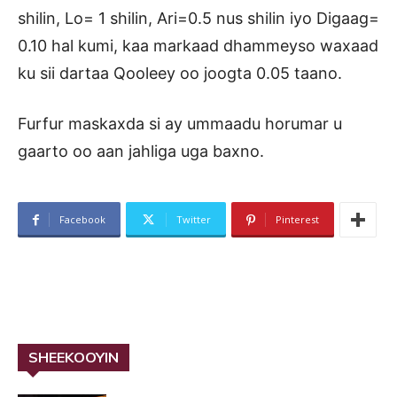
shilin, Lo= 1 shilin, Ari=0.5 nus shilin iyo Digaag=
0.10 hal kumi, kaa markaad dhammeyso waxaad
ku sii dartaa Qooleey oo joogta 0.05 taano.
Furfur maskaxda si ay ummaadu horumar u
gaarto oo aan jahliga uga baxno.
Facebook
Twitter
Pinterest
SHEEKOOYIN