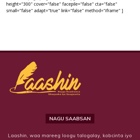
height="300" cover="false" facepile="false" cta="false"
small="false" adapt="true" link="false" method="iframe" ]
NAGU SAABSAN
Laashin, waa mareeg loogu talogalay, kobcinta iyo