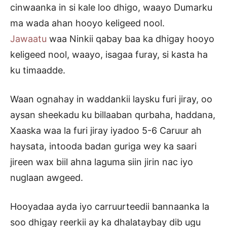
cinwaanka in si kale loo dhigo, waayo Dumarku
ma wada ahan hooyo keligeed nool.
Jawaatu
waa Ninkii qabay baa ka dhigay hooyo
keligeed nool, waayo, isagaa furay, si kasta ha
ku timaadde.
Waan ognahay in waddankii laysku furi jiray, oo
aysan sheekadu ku billaaban qurbaha, haddana,
Xaaska waa la furi jiray iyadoo 5-6 Caruur ah
haysata, intooda badan guriga wey ka saari
jireen wax biil ahna laguma siin jirin nac iyo
nuglaan awgeed.
Hooyadaa ayda iyo carruurteedii bannaanka la
soo dhigay reerkii ay ka dhalataybay dib ugu