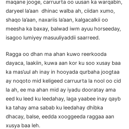
maqane jooge, carruurta oo uusan ka warqabin,
daryeel la’aan dhinac walba ah, ciidan xumo,
shaqo la’aan, naxariis la’aan, kalgacalkii oo
meesha ka baxay, balwad iwm ayuu horseeday,
isagoo lumiyey masuuliyaddii saarreed.
Ragga oo dhan ma ahan kuwo reerkooda
dayaca, laakiin, kuwa aan kor ku soo xusay baa
ka mas’uul ah inay in hooyada qurbaha joogtaa
ay noqoto mid keligeed carruurta la nool oo cid
la ah, ee ma ahan mid ay iyadu dooratay ama
eed ku leed ku leedahay, laga yaabee inay qayb
ka tahay ama sabab ku leedahay dhibka
dhacay, balse, eedda xooggeeda raggaa aan
xusya baa leh.