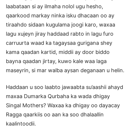
laabataan si ay ilmaha nolol ugu hesho,
qaarkood markay ninka isku dhacaan oo ay
tiraahdo sidaan kugulama joogi karo, waxaa
lagu xujeyn jiray haddaad rabto in lagu furo
carruurta waad ka tagaysaa gurigana shey
kama qaadan kartid, middii ay door biddo
bayna qaadan jirtay, kuwo kale waa laga
maseyrin, si mar walba aysan deganaan u helin.
Haddaan u soo laabto jawaabta su’aashii ahayd
maxaa Dumarka Qurbaha ka wada dhigay
Singal Mothers? Waxaa ka dhigay oo dayacay
Ragga qaarkiis oo aan ka soo dhalaallin
kaalintoodii.