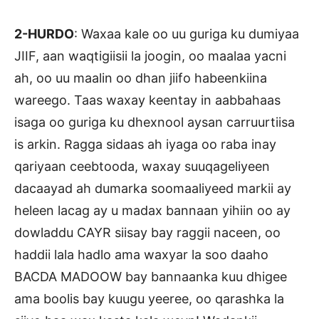
2-HURDO
: Waxaa kale oo uu guriga ku dumiyaa
JIIF, aan waqtigiisii la joogin, oo maalaa yacni
ah, oo uu maalin oo dhan jiifo habeenkiina
wareego. Taas waxay keentay in aabbahaas
isaga oo guriga ku dhexnool aysan carruurtiisa
is arkin. Ragga sidaas ah iyaga oo raba inay
qariyaan ceebtooda, waxay suuqageliyeen
dacaayad ah dumarka soomaaliyeed markii ay
heleen lacag ay u madax bannaan yihiin oo ay
dowladdu CAYR siisay bay raggii naceen, oo
haddii lala hadlo ama waxyar la soo daaho
BACDA MADOOW bay bannaanka kuu dhigee
ama boolis bay kuugu yeeree, oo qarashka la