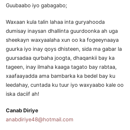
Guubaabo iyo gabagabo;
Waxaan kula talin lahaa inta guryahooda
dumisay inaysan dhallinta guurdoonka ah uga
sheekayn waxyaalaha xun oo ka fogeeynaaya
guurka iyo inay qoys dhisteen, sida ma gabar la
guursadaa qurbaha joogta, dhaqankii bay ka
tageen, inay ilmaha kaaga tagato bay rabtaa,
xaafaayadda ama bambarka ka bedel bay ku
leedahay, cuntada ku tuur iyo waxyaabo kale oo
iska daciif ah!
Canab Diriye
anabdiriye48@hotmail.com