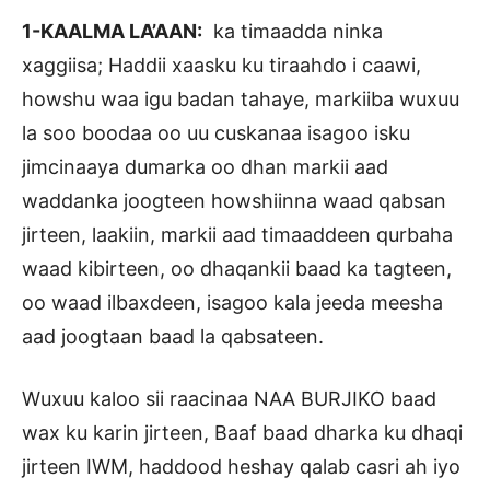
1-KAALMA LA’AAN:
ka timaadda ninka
xaggiisa; Haddii xaasku ku tiraahdo i caawi,
howshu waa igu badan tahaye, markiiba wuxuu
la soo boodaa oo uu cuskanaa isagoo isku
jimcinaaya dumarka oo dhan markii aad
waddanka joogteen howshiinna waad qabsan
jirteen, laakiin, markii aad timaaddeen qurbaha
waad kibirteen, oo dhaqankii baad ka tagteen,
oo waad ilbaxdeen, isagoo kala jeeda meesha
aad joogtaan baad la qabsateen.
Wuxuu kaloo sii raacinaa NAA BURJIKO baad
wax ku karin jirteen, Baaf baad dharka ku dhaqi
jirteen IWM, haddood heshay qalab casri ah iyo