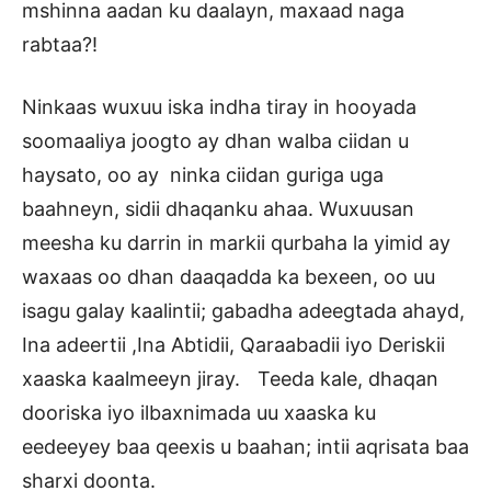
mshinna aadan ku daalayn, maxaad naga
rabtaa?!
Ninkaas wuxuu iska indha tiray in hooyada
soomaaliya joogto ay dhan walba ciidan u
haysato, oo ay ninka ciidan guriga uga
baahneyn, sidii dhaqanku ahaa. Wuxuusan
meesha ku darrin in markii qurbaha la yimid ay
waxaas oo dhan daaqadda ka bexeen, oo uu
isagu galay kaalintii; gabadha adeegtada ahayd,
Ina adeertii ,Ina Abtidii, Qaraabadii iyo Deriskii
xaaska kaalmeeyn jiray. Teeda kale, dhaqan
dooriska iyo ilbaxnimada uu xaaska ku
eedeeyey baa qeexis u baahan; intii aqrisata baa
sharxi doonta.