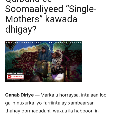
Soomaaliyeed “Single-
Mothers” kawada
dhigay?
Canab Diriye —
Marka u horraysa, inta aan loo
galin nuxurka iyo farriinta ay xambaarsan
thahay qormadadani, waxaa ila habboon in