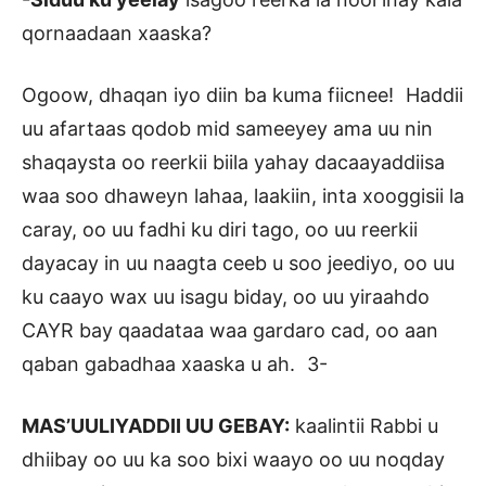
qornaadaan xaaska?
Ogoow, dhaqan iyo diin ba kuma fiicnee! Haddii
uu afartaas qodob mid sameeyey ama uu nin
shaqaysta oo reerkii biila yahay dacaayaddiisa
waa soo dhaweyn lahaa, laakiin, inta xooggisii la
caray, oo uu fadhi ku diri tago, oo uu reerkii
dayacay in uu naagta ceeb u soo jeediyo, oo uu
ku caayo wax uu isagu biday, oo uu yiraahdo
CAYR bay qaadataa waa gardaro cad, oo aan
qaban gabadhaa xaaska u ah. 3-
MAS’UULIYADDII UU GEBAY:
kaalintii Rabbi u
dhiibay oo uu ka soo bixi waayo oo uu noqday