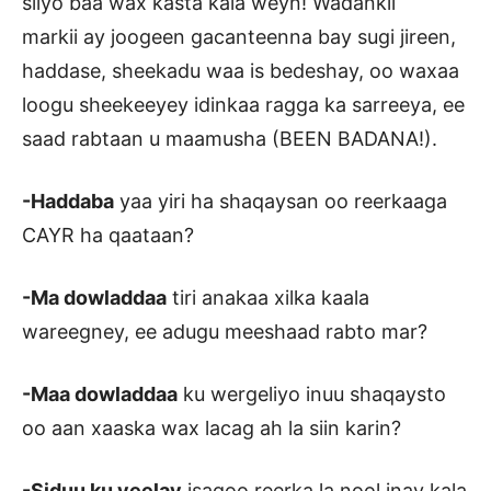
siiyo baa wax kasta kala weyn! Wadankii
markii ay joogeen gacanteenna bay sugi jireen,
haddase, sheekadu waa is bedeshay, oo waxaa
loogu sheekeeyey idinkaa ragga ka sarreeya, ee
saad rabtaan u maamusha (BEEN BADANA!).
-Haddaba
yaa yiri ha shaqaysan oo reerkaaga
CAYR ha qaataan?
-Ma dowladdaa
tiri anakaa xilka kaala
wareegney, ee adugu meeshaad rabto mar?
-Maa dowladdaa
ku wergeliyo inuu shaqaysto
oo aan xaaska wax lacag ah la siin karin?
-Siduu ku yeelay
isagoo reerka la nool inay kala