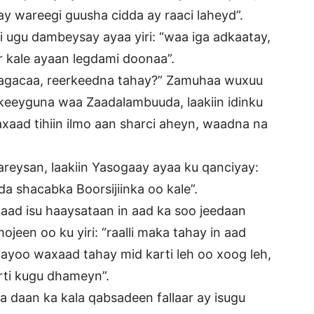
y wareegi guusha cidda ay raaci laheyd”.
 ugu dambeysay ayaa yiri: “waa iga adkaatay,
 kale ayaan legdami doonaa”.
 “magacaa, reerkeedna tahay?” Zamuhaa wuxuu
lkeeyguna waa Zaadalambuuda, laakiin idinku
xaad tihiin ilmo aan sharci aheyn, waadna na
reysan, laakiin Yasogaay ayaa ku qanciyay:
 shacabka Boorsijiinka oo kale”.
aad isu haaysataan in aad ka soo jeedaan
ojeen oo ku yiri: “raalli maka tahay in aad
aayoo waxaad tahay mid karti leh oo xoog leh,
rti kugu dhameyn”.
daan ka kala qabsadeen fallaar ay isugu