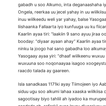
gabadh u soo Alkumo, inta deganaashaha iyo 
Ongela, reerkaa uu jecel yahay in uu wiilkii
inuu wiilkeedu weli yar yahay, balse Yasogaa
liishaanka Fallaarta iyo kunfuuga uu ku fiican
Kaarlin ayaa tiri: “laakiin 9 sano ayuu jiraa
booday: “diyaar ayaan ahay” Kaarlin ayaa t
ninku la joogo hal sano gabadha loo alkuma
Yasogaay ayaa yiri: “dhaaf wiilkeenu wuxu
wuxuuna soo noqonaayaa isagoo xoogeystay
raacdo talada ay gaareen.
Isla sanadkaas 1171ki ayay Tiimojeen iyo Aa
siduu ugu soo alkumi lahaa xaaska wiilkiisa
sagootisay biyo tahliil ah iyadoo ka muru