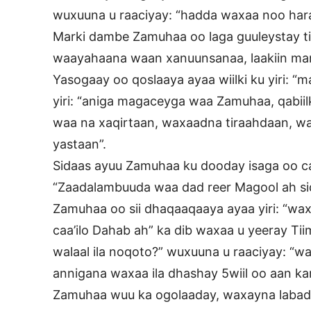
wuxuuna u raaciyay: “hadda waxaa noo hara
Marki dambe Zamuhaa oo laga guuleystay tii
waayahaana waan xanuunsanaa, laakiin mar
Yasogaay oo qoslaaya ayaa wiilki ku yiri:
yiri: “aniga magaceyga waa Zamuhaa, qabii
waa na xaqirtaan, waxaadna tiraahdaan, wa
yastaan”.
Sidaas ayuu Zamuhaa ku dooday isaga oo ca
“Zaadalambuuda waa dad reer Magool ah sida
Zamuhaa oo sii dhaqaaqaaya ayaa yiri: “wax
caa’ilo Dahab ah” ka dib waxaa u yeeray Tiim
walaal ila noqoto?” wuxuuna u raaciyay: “w
annigana waxaa ila dhashay 5wiil oo aan ka
Zamuhaa wuu ka ogolaaday, waxayna labada 