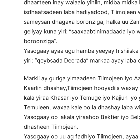
dhaarteen inay walaalo yihiin, midba midka 
isdhaafsadeen laba hadiyadood, Tiimojeen 
sameysan dhagaxa boronziga, halka uu Zam
geliyay kuna yiri: “saaxaabtinimadaada iyo
boroonziga”.
Yasogaay ayaa ugu hambalyeeyay hishiiska
yiri: “qeybsada Deerada” markaa ayay laba 
Markii ay guriga yimaadeen Tiimojeen iyo A
Kaarlin dhashay,Tiimojeen hooyadiis waxay d
kala yiraa Khasar iyo Temuge iyo Kajiun iyo
Temuleen, waxaa kale oo la dhashay laba wi
Yasogaay oo lakala yiraahdo Bektier iyo Belg
dhasheen Tiimojeen.
Yasogaay oo uu ag fadhiyo Tiimojeen, ayaa K