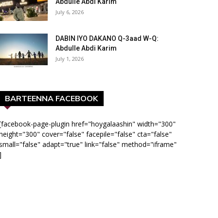
Abdulle Abdi Karim
July 6, 2026
DABIN IYO DAKANO Q-3aad W-Q:
Abdulle Abdi Karim
July 1, 2026
BARTEENNA FACEBOOK
[facebook-page-plugin href="hoygalaashin" width="300"
height="300" cover="false" facepile="false" cta="false"
small="false" adapt="true" link="false" method="iframe"
]