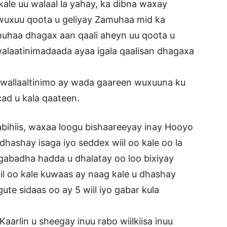
kale uu walaal la yahay, ka dibna waxay
wuxuu qoota u geliyay Zamuhaa mid ka
uhaa dhagax aan qaali aheyn uu qoota u
 walaatinimadaada ayaa igala qaalisan dhagaxa
 wallaaltinimo ay wada gaareen wuxuuna ku
cad u kala qaateen.
abihiis, waxaa loogu bishaareeyay inay Hooyo
hashay isaga iyo seddex wiil oo kale oo la
 gabadha hadda u dhalatay oo loo bixiyay
il oo kale kuwaas ay naag kale u dhashay
ute sidaas oo ay 5 wiil iyo gabar kula
aarlin u sheegay inuu rabo wiilkiisa inuu