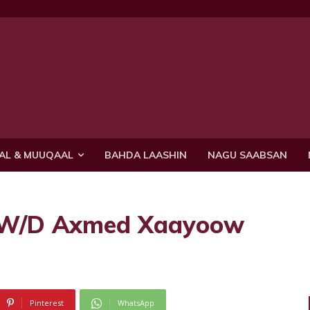
AL & MUUQAAL
BAHDA LAASHIN
NAGU SAABSAN
 W/D Axmed Xaayoow
Pinterest
WhatsApp