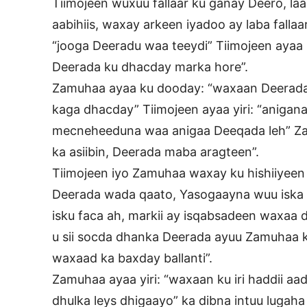
Tiimojeen wuxuu fallaar ku ganay Deero, laa
aabihiis, waxay arkeen iyadoo ay laba fallaa
“jooga Deeradu waa teeydi” Tiimojeen ayaa u
Deerada ku dhacday marka hore”.
Zamuhaa ayaa ku dooday: “waxaan Deerada 
kaga dhacday” Tiimojeen ayaa yiri: “aniga
mecneheeduna waa anigaa Deeqada leh” Zam
ka asiibin, Deerada maba aragteen”.
Tiimojeen iyo Zamuhaa waxay ku hishiiyeen 
Deerada wada qaato, Yasogaayna wuu iska 
isku faca ah, markii ay isqabsadeen waxaa 
u sii socda dhanka Deerada ayuu Zamuhaa ku
waxaad ka baxday ballanti”.
Zamuhaa ayaa yiri: “waxaan ku iri haddii aa
dhulka leys dhigaayo” ka dibna intuu lugaha