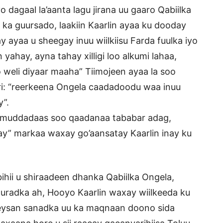
dagaal la’aanta lagu jirana uu gaaro Qabiilka
su ka guursado, laakiin Kaarlin ayaa ku dooday
y ayaa u sheegay inuu wiilkiisu Farda fuulka iyo
 yahay, ayna tahay xilligi loo alkumi lahaa,
 oo weli diyaar maaha” Tiimojeen ayaa la soo
iri: “reerkeena Ongela caadadoodu waa inuu
y”.
u muddadaas soo qaadanaa tababar adag,
” markaa waxay go’aansatay Kaarlin inay ku
bihii u shiraadeen dhanka Qabiilka Ongela,
 curadka ah, Hooyo Kaarlin waxay wiilkeeda ku
geeysan sanadka uu ka maqnaan doono sida