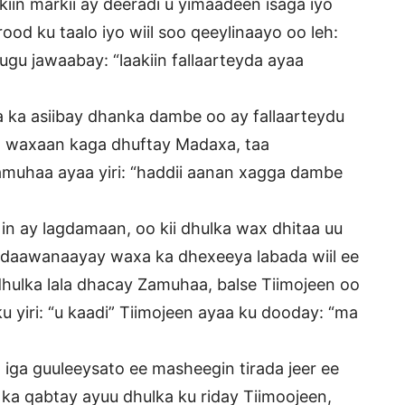
kiin markii ay deeradi u yimaadeen isaga iyo
rood ku taalo iyo wiil soo qeeylinaayo oo leh:
gu jawaabay: “laakiin fallaarteyda ayaa
ka asiibay dhanka dambe oo ay fallaarteydu
na waxaan kaga dhuftay Madaxa, taa
uhaa ayaa yiri: “haddii aanan xagga dambe
in ay lagdamaan, oo kii dhulka wax dhitaa uu
daawanaayay waxa ka dhexeeya labada wiil ee
dhulka lala dhacay Zamuhaa, balse Tiimojeen oo
 yiri: “u kaadi” Tiimojeen ayaa ku dooday: “ma
d iga guuleeysato ee masheegin tirada jeer ee
 ka qabtay ayuu dhulka ku riday Tiimoojeen,