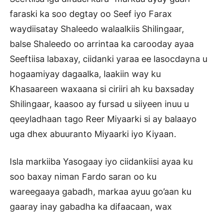
faraski ka soo degtay oo Seef iyo Farax
waydiisatay Shaleedo walaalkiis Shilingaar,
balse Shaleedo oo arrintaa ka carooday ayaa
Seeftiisa labaxay, ciidanki yaraa ee lasocdayna u
hogaamiyay dagaalka, laakiin way ku
Khasaareen waxaana si ciriiri ah ku baxsaday
Shilingaar, kaasoo ay fursad u siiyeen inuu u
qeeyladhaan tago Reer Miyaarki si ay balaayo
uga dhex abuuranto Miyaarki iyo Kiyaan.
Isla markiiba Yasogaay iyo ciidankiisi ayaa ku
soo baxay niman Fardo saran oo ku
wareegaaya gabadh, markaa ayuu go’aan ku
gaaray inay gabadha ka difaacaan, wax