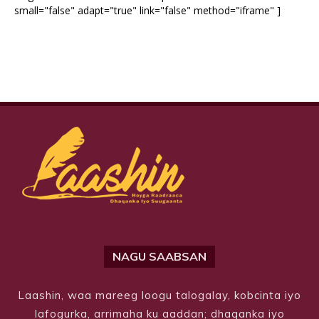
small="false" adapt="true" link="false" method="iframe" ]
NAGU SAABSAN
Laashin, waa mareeg loogu talogalay, kobcinta iyo
lafogurka, arrimaha ku aaddan; dhaqanka iyo