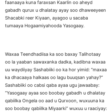
faanaaya kuna faraxsan Kaarlin oo aheyd
gabadh qurux u dhalatay ayay soo dhaweeyeen
Shacabki reer Kiyaan, ayagoo u sacaba
tumaaya Hogaamiyahooda Yasogaay.
Waxaa Teendhadiisa ka soo baxay Talihotaay
oo la yaaban sawaxanka dadka, kadibna waxaa
uu waydiiyay Sashabiiki oo ka hor yimid: “maxaa
ka dhacaaya halkaas oo lagu buuqsan yahay?”
Sashabiiki oo cabsi qaba ayaa ugu jawaabay:
“Yasogaay ayaa soo boobay gabadh u dhalatay
qabiilka Ongela oo aad u Qurxoon, wuxuuna ka
soo boobay qabiilka Miyaarki” wuxuu u raaciyay: