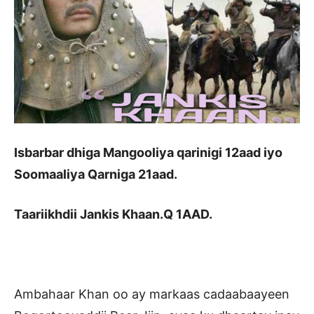
Isbarbar dhiga Mangooliya qarinigi 12aad iyo
Soomaaliya Qarniga 21aad.
Taariikhdii Jankis Khaan.Q 1AAD.
Ambahaar Khan oo ay markaas cadaabaayeen