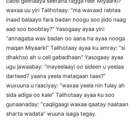
cabsi gelinaaya seefaha ragga reer Miyaarki?”
waxaa uu yiri Talihotaay: “ma waxaad rabtaa
inaad balaayo fara badan noogu soo jiido naag
aad soo boobtay?” Yasogaay ayaa yiri:
“annagaba wax badan oo aana ha ayaa nooga
maqan Miyaarki” Talihotaay ayaa ku amray: “si
dhakhso ah u celi gabadhaan” Yasogaay ayaa
ugu jawaabay: “mayeelaayi oo sideen u yeelaa
darteed? yaana yeela mataqaan taas?”
wuxuuna u raaciyay: “waxaa yeela nin fulay ah
sida adiga oo kale” Talihotaay ayaa ku soo
gunaanaday: “caqligaagi waxaa qaatay naataan
sharta wadata” wuuna isaga tegay.