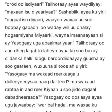
“orod oo isdiyaari” Talihotaay ayaa waydiiyay:
“maxaan isu diyaariyaa?” Sashabiiki ayaa ku yiri:
“dagaal isu diyaari, waayoo waxaa uu soo
boobay gabadh loo waday wiil uu dhalay
hogaamiyaha Miyaarki, wayna imaanaayaan si
ay Yasogaay uga abaalmariyaan” Talihotaay oo
aan dheg laqabto laheyn ayaa ku soo baxay
ciidanka halki loogu baroordiiqaayay guusha ay
soo gaareen, wuxuuna si toos ah u yiri:
“Yasogaay ma waxaad reerkaaga u
dulleeyneeysaa naag darteed? ma waxaad
rabtaa in aad reer Kiyaan u soo jiido dagaal
dabadheeraada?” Yasogaay oo qoslaaya ayaa
ugu jawaabay: “war bal hadal, ma waxaa ku