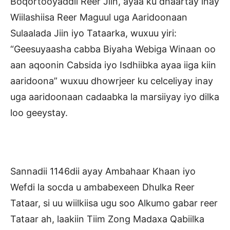
Boqortooyaddii Reer Jiin, ayaa ku dhaartay inay
Wiilashiisa Reer Maguul uga Aaridoonaan
Sulaalada Jiin iyo Tataarka, wuxuu yiri:
“Geesuyaasha cabba Biyaha Webiga Winaan oo
aan aqoonin Cabsida iyo Isdhiibka ayaa iiga kiin
aaridoona” wuxuu dhowrjeer ku celceliyay inay
uga aaridoonaan cadaabka la marsiiyay iyo dilka
loo geeystay.
Sannadii 1146dii ayay Ambahaar Khaan iyo
Wefdi la socda u ambabexeen Dhulka Reer
Tataar, si uu wiilkiisa ugu soo Alkumo gabar reer
Tataar ah, laakiin Tiim Zong Madaxa Qabiilka