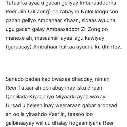
Tataarka ayaa u gacan geliyay Imbaraadoorka
Reer Jiin (Zii Zong) oo rabay in Nolol loogu soo
gacan geliyo Ambahaar Khaan, sidaas ayuuna
ugu gacan galay Ambaasadoor Zii Zong oo
manexe ah, masaamiir ayaa lagu kawiyay
(garaacay) Ambahaar halkaa ayuuna ku dhintay.
Sanado badan kadibwaxaa dhacday, niman
Reer Tataar ah oo rabay inay isku diraan
Qabiilada Kiyaan iyo Miyaarki ayaa waxay
fursad u heleen inay weeraraan gabar aroosad
ah oo la yiraahdo Kaarlin, taasoo loo
galbinaayay wiil uu dhalay hogaamiyaha Reer