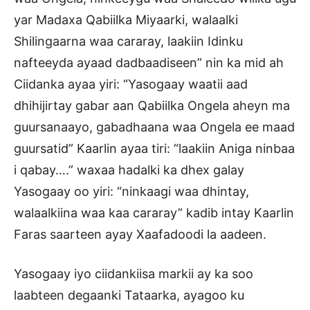
yar Madaxa Qabiilka Miyaarki, walaalki
Shilingaarna waa cararay, laakiin Idinku
nafteeyda ayaad dadbaadiseen” nin ka mid ah
Ciidanka ayaa yiri: “Yasogaay waatii aad
dhihijirtay gabar aan Qabiilka Ongela aheyn ma
guursanaayo, gabadhaana waa Ongela ee maad
guursatid” Kaarlin ayaa tiri: “laakiin Aniga ninbaa
i qabay….” waxaa hadalki ka dhex galay
Yasogaay oo yiri: “ninkaagi waa dhintay,
walaalkiina waa kaa cararay” kadib intay Kaarlin
Faras saarteen ayay Xaafadoodi la aadeen.
Yasogaay iyo ciidankiisa markii ay ka soo
laabteen degaanki Tataarka, ayagoo ku