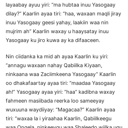
layaabay ayuu yiri: “ma hubtaa inuu Yasogaay
dilay?” Kaarlin ayaa tiri: “haa, waxaan maqli jiray
inuu Yasogaay geesi yahay, laakiin waa nin
mujrim ah” Kaarlin waxay u haaysatay inuu
Yasogaay ku jiro kuwa ay ka difaaceen.
Nin ciidanka ka mid ah ayaa Kaarlin ku yiri:
“annagu waxaan nahay Qabiilka Kiyaan,
ninkaana waa Zaciimkeena Yasogaay” Kaarlin
oo dhakafaartay ayaa tiri: “maadaa Yasogaay
ah!” Yasogaay ayaa yiri: “haa” kadibna waxay
fahmeen masiibada reerka loo sameeyay
wuxuuna waydiiyay: “Magacaa?” Kaarlin ayaa
tiri: “waxaa la i yiraahaa Kaarlin, Qabiilkeegu
waa Ongela, ninkeeygu waa Shaleedo wiilka ugu