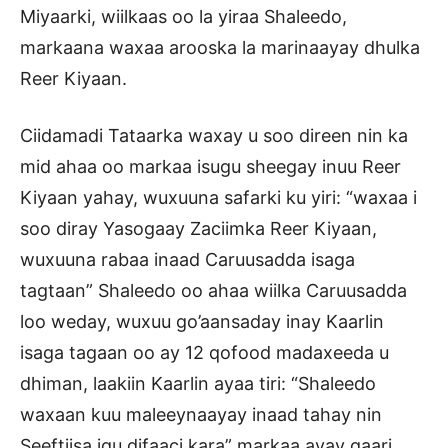
Miyaarki, wiilkaas oo la yiraa Shaleedo,
markaana waxaa arooska la marinaayay dhulka
Reer Kiyaan.
Ciidamadi Tataarka waxay u soo direen nin ka
mid ahaa oo markaa isugu sheegay inuu Reer
Kiyaan yahay, wuxuuna safarki ku yiri: “waxaa i
soo diray Yasogaay Zaciimka Reer Kiyaan,
wuxuuna rabaa inaad Caruusadda isaga
tagtaan” Shaleedo oo ahaa wiilka Caruusadda
loo weday, wuxuu go’aansaday inay Kaarlin
isaga tagaan oo ay 12 qofood madaxeeda u
dhiman, laakiin Kaarlin ayaa tiri: “Shaleedo
waxaan kuu maleeynaayay inaad tahay nin
Seeftiisa igu difaaci kara” markaa ayay gaari