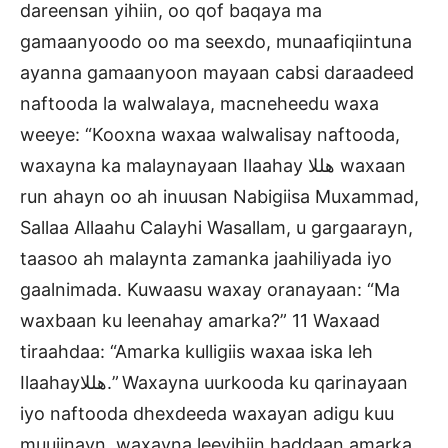
dareensan yihiin, oo qof baqaya ma
gamaanyoodo oo ma seexdo, munaafiqiintuna
ayanna gamaanyoon mayaan cabsi daraadeed
naftooda la walwalaya, macneheedu waxa
weeye: “Kooxna waxaa walwalisay naftooda,
waxayna ka malaynayaan Ilaahay هللا waxaan
run ahayn oo ah inuusan Nabigiisa Muxammad,
Sallaa Allaahu Calayhi Wasallam, u gargaarayn,
taasoo ah malaynta zamanka jaahiliyada iyo
gaalnimada. Kuwaasu waxay oranayaan: “Ma
waxbaan ku leenahay amarka?” 11 Waxaad
tiraahdaa: “Amarka kulligiis waxaa iska leh
Ilaahayهللا.” Waxayna uurkooda ku qarinayaan
iyo naftooda dhexdeeda waxayan adigu kuu
muujinayn, waxayna leeyihiin haddaan amarka