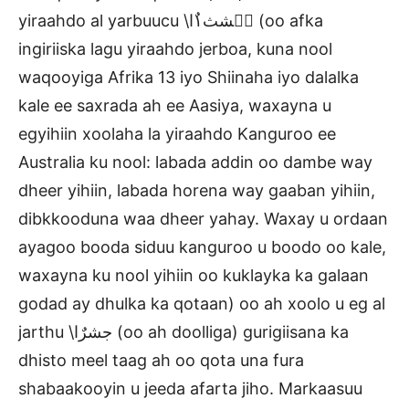
yiraahdo al yarbuucu \عٛشث١ٌا (oo afka
ingiriiska lagu yiraahdo jerboa, kuna nool
waqooyiga Afrika 13 iyo Shiinaha iyo dalalka
kale ee saxrada ah ee Aasiya, waxayna u
egyihiin xoolaha la yiraahdo Kanguroo ee
Australia ku nool: labada addin oo dambe way
dheer yihiin, labada horena way gaaban yihiin,
dibkkooduna waa dheer yahay. Waxay u ordaan
ayagoo booda siduu kanguroo u boodo oo kale,
waxayna ku nool yihiin oo kuklayka ka galaan
godad ay dhulka ka qotaan) oo ah xoolo u eg al
jarthu \جشرٌا (oo ah doolliga) gurigiisana ka
dhisto meel taag ah oo qota una fura
shabaakooyin u jeeda afarta jiho. Markaasuu