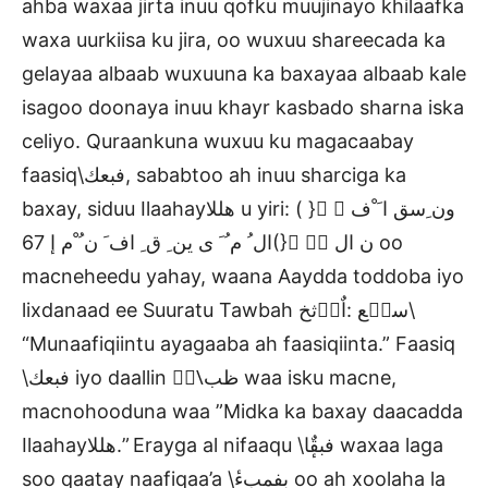
ahba waxaa jirta inuu qofku muujinayo khilaafka
waxa uurkiisa ku jira, oo wuxuu shareecada ka
gelayaa albaab wuxuuna ka baxayaa albaab kale
isagoo doonaya inuu khayr kasbado sharna iska
celiyo. Quraankuna wuxuu ku magacaabay
faasiq\فبعك, sababtoo ah inuu sharciga ka
baxay, siduu Ilaahayهللا u yiri: ( } َ ُون ِسق ا َ ْف
ال ُ م ُ َ ى ين ِ ق ِ اف َ ن ُ ْم إ 67(} ِ َّن ال oo
macneheedu yahay, waana Aaydda toddoba iyo
lixdanaad ee Suuratu Tawbah سحٛع :اٌزٛثخ\
“Munaafiqiintu ayagaaba ah faasiqiinta.” Faasiq
\فبعك iyo daallin \ٌُظب waa isku macne,
macnohooduna waa ”Midka ka baxay daacadda
Ilaahayهللا.” Erayga al nifaaqu \فبقٌٕا waxaa laga
soo qaatay naafiqaa’a \بفمبءٔ oo ah xoolaha la