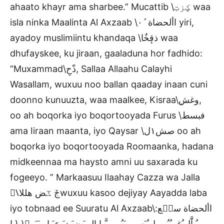
ahaato khayr ama sharbee.” Mucattib \ؼزتِ waa
isla ninka Maalinta Al Axzaab \األحضاة َٛ٠ yiri,
ayadoy muslimiintu khandaqa \ذقٕخٌا waa
dhufayskee, ku jiraan, gaaladuna hor fadhido:
“Muxammad\ذّحِ, Sallaa Allaahu Calayhi
Wasallam, wuxuu noo ballan qaaday inaan cuni
doonno kunuuzta, waa maalkee, Kisraa\ٜوغش,
oo ah boqorka iyo boqortooyada Furus \فبسط
ama Iiraan maanta, iyo Qaysar \صش١ل oo ah
boqorka iyo boqortooyada Roomaanka, hadana
midkeennaa ma haysto amni uu saxarada ku
fogeeyo. ” Markaasuu Ilaahay Cazza wa Jalla
\ًجٚ ػض هللاwuxuu kasoo dejiyay Aayadda laba
iyo tobnaad ee Suuratu Al Axzaab\األحضاة سحٛع:
{ ا ) ً ور ُ إََِّل ُغر ُ ُو ول ُ َس ر َ ُ و و َّ ا الم َ ن َ د َ ع َ ا و َ َ