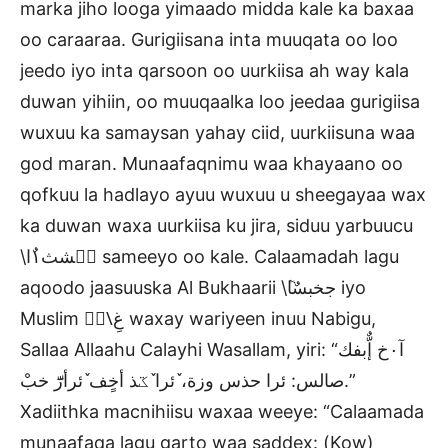
marka jiho looga yimaado midda kale ka baxaa
oo caraaraa. Gurigiisana inta muuqata oo loo
jeedo iyo inta qarsoon oo uurkiisa ah way kala
duwan yihiin, oo muuqaalka loo jeedaa gurigiisa
wuxuu ka samaysan yahay ciid, uurkiisuna waa
god maran. Munaafaqnimu waa khayaano oo
qofkuu la hadlayo ayuu wuxuu u sheegayaa wax
ka duwan waxa uurkiisa ku jira, siduu yarbuucu
\عٛشث١ٌا sameeyo oo kale. Calaamadah lagu
aqoodo jaasuuska Al Bukhaarii \ٞجخبسٌا iyo
Muslim \ٍُغِ waxay wariyeen inuu Nabigu,
Sallaa Allaahu Calayhi Wasallam, yiri: “آ٠خ إٌّبفك
صالس: ئرا حذس وزة، ٚئرا ٚػذ أخٍف ٚئرأرّٓ خبْ.”
Xadiithka macnihiisu waxaa weeye: “Calaamada
munaafaqa lagu garto waa saddex: (Kow)