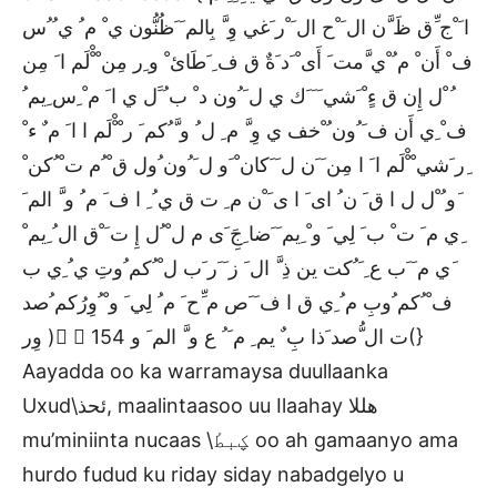
ا َ ْج ِّق ظَ َّن ال َ ْح ال َ ْر َغي وِ َّ بِالم َ َظُنُّون ي ْ م ُ ي ُ ُس
ف ْ أَن ْ م ُ ْي َّمت َ أَى ْ َد َةٌ ق ف ِ َطَائ ْ و ِر مِن ْ ْْلَم ا َ مِن
ُ ْل إِن ق ءٍ ْ َشي َ َ َك ي ل َ ُون د ْ ب ُ ََل ي ا َ م ْ ِس ِيم ُ
ف ْ ِي أَن ف َ ُون ُ ْخف ي وِ َّ م ِ ل ُ و َّ ُكم َ ر ْ ْْلَم ا ا َ م ٌ ء ْ
ِر َشي ْ ْْلَم ا َ ا مِن َ َن ل َ َكان ْ َو ل َ ُون ُول ق ْ ُم ت ْ ُكن ْ
َو ُ ْل ل ا ق َ ن ُ اى َ ا ى َ ْن م ِ ت ق ي ُ ِ ا ف َ م ُ و َّ الم َ
ِي م َ ت ْ ب َ لِي َ و ْ ِيم َ َضا ِجَِ َى م ل ْ ُل إِ ت َ ْق ال ُ ِيم ْ
َي م َ َب ع ِ َ ُكت ين ذِ َّ ال َ ز َ َر َب ل ْ ُكم ُوتِ ي ُ ِي ب
ف ْ ُكم ُوبِ م ُ ِي ق ا ف َ َص م ِّح َ م ُ لِي َ و ْ ُوِرُكم ُصد
وِر ) ُ ِت ال ُّصد َذا بِ ٌ يم ِ م َ ُ ع و َّ الم َ و 154(}
Aayadda oo ka warramaysa duullaanka
Uxud\ئحذ, maalintaasoo uu Ilaahay هللا
mu’miniinta nucaas \ؼبطٔ oo ah gamaanyo ama
hurdo fudud ku riday siday nabadgelyo u