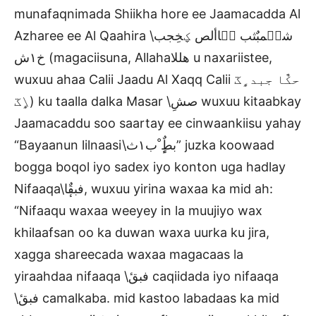
munafaqnimada Shiikha hore ee Jaamacadda Al
Azharee ee Al Qaahira \شح٘مبٌثب ش٘األص ؼخِجب
خ١ش (magaciisuna, Allahaهللا u naxariistee,
wuxuu ahaa Calii Jaadu Al Xaqq Calii حكٌا جبد ٍٟػ
\ٍٟػ) ku taalla dalka Masar \صشِ wuxuu kitaabkay
Jaamacaddu soo saartay ee cinwaankiisu yahay
“Bayaanun lilnaasi\بطٌٍٕ ْب١ث” juzka koowaad
bogga boqol iyo sadex iyo konton uga hadlay
Nifaaqa\فبقٌٕا, wuxuu yirina waxaa ka mid ah:
“Nifaaqu waxaa weeyey in la muujiyo wax
khilaafsan oo ka duwan waxa uurka ku jira,
xagga shareecada waxaa magacaas la
yiraahdaa nifaaqa \فبقٔ caqiidada iyo nifaaqa
\فبقٔ camalkaba. mid kastoo labadaas ka mid