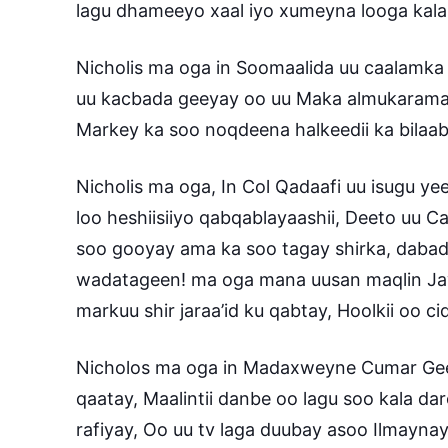
lagu dhameeyo xaal iyo xumeyna looga kala
Nicholis ma oga in Soomaalida uu caalamka
uu kacbada geeyay oo uu Maka almukarama 
Markey ka soo noqdeena halkeedii ka bilaab
Nicholis ma oga, In Col Qadaafi uu isugu yeer
loo heshiisiiyo qabqablayaashii, Deeto uu C
soo gooyay ama ka soo tagay shirka, dabad
wadatageen! ma oga mana uusan maqlin Jawa
markuu shir jaraa’id ku qabtay, Hoolkii oo ci
Nicholos ma oga in Madaxweyne Cumar Geele 
qaatay, Maalintii danbe oo lagu soo kala dar
rafiyay, Oo uu tv laga duubay asoo Ilmayna