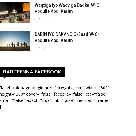
Waqtiga iyo Wacyiga Dadka, W-Q:
Abdulle Abdi Karim
July 6, 2026
DABIN IYO DAKANO Q-3aad W-Q:
Abdulle Abdi Karim
July 1, 2026
BARTEENNA FACEBOOK
[facebook-page-plugin href="hoygalaashin" width="300"
height="300" cover="false" facepile="false" cta="false"
small="false" adapt="true" link="false" method="iframe"
]