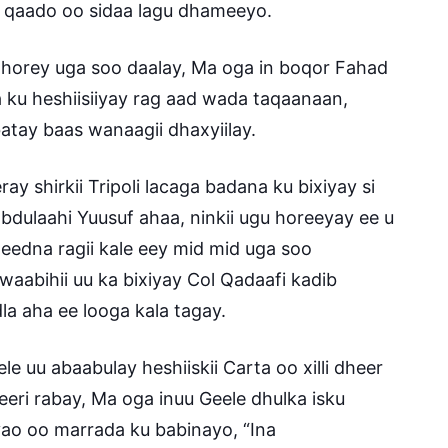
 qaado oo sidaa lagu dhameeyo.
 horey uga soo daalay, Ma oga in boqor Fahad
ku heshiisiiyay rag aad wada taqaanaan,
atay baas wanaagii dhaxyiilay.
ay shirkii Tripoli lacaga badana ku bixiyay si
abdulaahi Yuusuf ahaa, ninkii ugu horeeyay ee u
eedna ragii kale eey mid mid uga soo
abihii uu ka bixiyay Col Qadaafi kadib
dla aha ee looga kala tagay.
uu abaabulay heshiiskii Carta oo xilli dheer
eeri rabay, Ma oga inuu Geele dhulka isku
yao oo marrada ku babinayo, “Ina