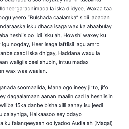
 illdheergaradnimada la iska diidyee, Waxaa taa
oogu yeero “Bulshada caalamka” sidii labadan
qandaraaska isku dhaca isaga wax ka abaabulay
a heshiis oo lidi isku ah, Howshi waxey ku
u noqday, Heer isaga laftiisii lagu amro
 danbe caadi iska dhigay, Haddana waxu la
 aan waligiis ceel shubin, intuu madax
en wax waalwaalan.
nada soomaalida, Mana ogo ineey jirto, jifo
ey dagaalamaan aanan maalin cad la heshiisiin
liba 15ka danbe bisha xilli aanay isu jeedi
cu calayhiga, Halkaasoo eey odayo
 ku falanqeeyaan oo iyadoo Audia ah (Maqal)