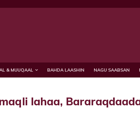
AL & MUUQAAL
BAHDA LAASHIN
NAGU SAABSAN
 maqli lahaa, Bararaqdaad