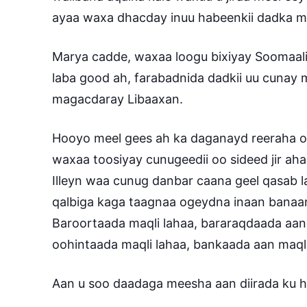
ayaa waxa dhacday inuu habeenkii dadka mi
Marya cadde, waxaa loogu bixiyay Soomaalidii
laba good ah, farabadnida dadkii uu cunay
magacdaray Libaaxan.
Hooyo meel gees ah ka daganayd reeraha o
waxaa toosiyay cunugeedii oo sideed jir ah
Illeyn waa cunug danbar caana geel qasab l
qalbiga kaga taagnaa ogeydna inaan banaank
Baroortaada maqli lahaa, bararaqdaada aan 
oohintaada maqli lahaa, bankaada aan ma
Aan u soo daadaga meesha aan diirada ku 