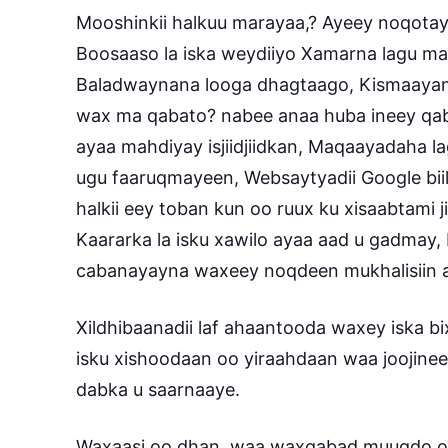
Mooshinkii halkuu marayaa,? Ayeey noqota
Boosaaso la iska weydiiyo Xamarna lagu m
Baladwaynana looga dhagtaago, Kismaayan
wax ma qabato? nabee anaa huba ineey qab
ayaa mahdiyay isjiidjiidkan, Maqaayadaha l
ugu faaruqmayeen, Websaytyadii Google biil
halkii eey toban kun oo ruux ku xisaabtami 
Kaararka la isku xawilo ayaa aad u gadma
cabanayayna waxeey noqdeen mukhalisiin a
Xildhibaanadii laf ahaantooda waxey iska b
isku xishoodaan oo yiraahdaan waa joojineen
dabka u saarnaaye.
Waxaasi oo dhan, waa waxqabad muuqdo oo 