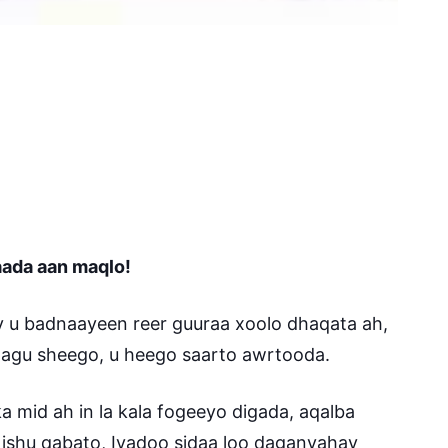
daada aan maqlo!
 u badnaayeen reer guuraa xoolo dhaqata ah,
lagu sheego, u heego saarto awrtooda.
 mid ah in la kala fogeeyo digada, aqalba
y ishu qabato, Iyadoo sidaa loo daganyahay