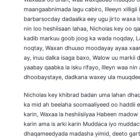
maangaabnimada lagu cabiro, Illeeyn xilligii
barbarsocday dadaalka eey ugu jirto waxa l
nin loo heshiisaan lahaa, Nicholas key oo 
kadib markuu goob joog ka wada noqday, Lab
noqtay, Waxan dhuuso moodayay ayaa xaar ig
ay, inuu dalka isaga baxo, Walow uu markii
yaabay qaabka la isku rifayo, Illeyn waa nin
dhoobaystaye, dadkana waxey ula muuqde
Nicholas key khibrad badan uma lahan dhaqa
ka mid ah beelaha soomaaliyeed oo haddii e
karin, Waxaa la heshiisiiyaa Habeen madow wi
karin ama is arki karin Muddaca iyo mudda
dhaqameedyada madasha yimid, deeto garta