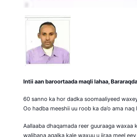
Intii aan baroortaada maqli lahaa, Bararaq
60 sanno ka hor dadka soomaaliyeed waxey
Oo hadba meeshii uu roob ka da’o ama naq 
Aallaaba dhaqamada reer guuraaga waxaa ka
walibana aqalka kale waxuu u jiraa meel ee