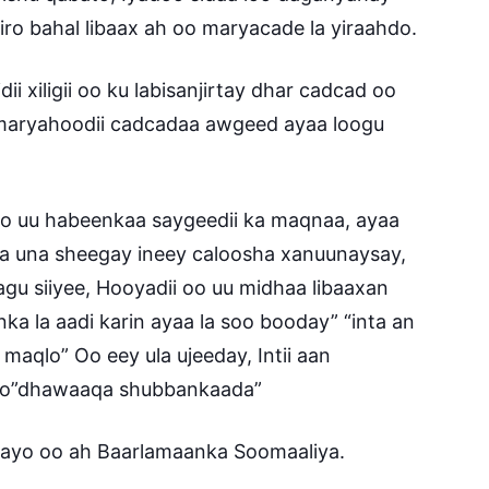
ro bahal libaax ah oo maryacade la yiraahdo.
 xiligii oo ku labisanjirtay dhar cadcad oo
 maryahoodii cadcadaa awgeed ayaa loogu
o uu habeenkaa saygeedii ka maqnaa, ayaa
aa una sheegay ineey caloosha xanuunaysay,
agu siiyee, Hooyadii oo uu midhaa libaaxan
a la aadi karin ayaa la soo booday” “inta an
maqlo” Oo eey ula ujeeday, Intii aan
qlo”dhawaaqa shubbankaada”
hayo oo ah Baarlamaanka Soomaaliya.