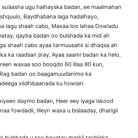
y su’aasha ugu halhayska badan, ee maalmahan
ashquulo, Baydhabana laga hadalhayo,
a lagu shaah cabo, Maxaa loo lahaa Dowladu
atay, qayba badan oo bulshada ka mid ah
aga shaah cabo ayaa tarmuusahii si dhaqsa ah
ka ka raadsan jiray, Ayaa saami badan ka helo,
jireen waxaa soo booqdo 60 illaa 80 kun,
y, Rag badan oo baagamuudanimo ka
deega xildhibaanada ku howlan.
ixiyeen daymo badan, Heer eey iyaga iskood
aa fowdadii, Illeyn waxa u bislaaday, dharigii
bulshada u soo hoyatay markii tacbiirka