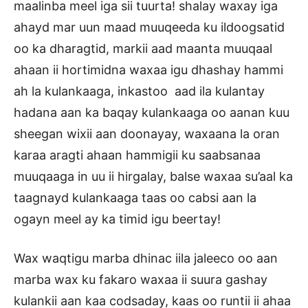
maalinba meel iga sii tuurta! shalay waxay iga
ahayd mar uun maad muuqeeda ku ildoogsatid
oo ka dharagtid, markii aad maanta muuqaal
ahaan ii hortimidna waxaa igu dhashay hammi
ah la kulankaaga, inkastoo aad ila kulantay
hadana aan ka baqay kulankaaga oo aanan kuu
sheegan wixii aan doonayay, waxaana la oran
karaa aragti ahaan hammigii ku saabsanaa
muuqaaga in uu ii hirgalay, balse waxaa su’aal ka
taagnayd kulankaaga taas oo cabsi aan la
ogayn meel ay ka timid igu beertay!
Wax waqtigu marba dhinac iila jaleeco oo aan
marba wax ku fakaro waxaa ii suura gashay
kulankii aan kaa codsaday, kaas oo runtii ii ahaa