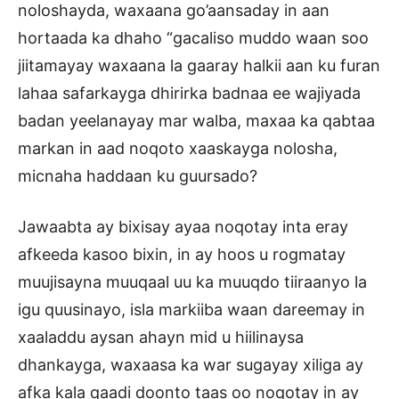
noloshayda, waxaana go’aansaday in aan
hortaada ka dhaho “gacaliso muddo waan soo
jiitamayay waxaana la gaaray halkii aan ku furan
lahaa safarkayga dhirirka badnaa ee wajiyada
badan yeelanayay mar walba, maxaa ka qabtaa
markan in aad noqoto xaaskayga nolosha,
micnaha haddaan ku guursado?
Jawaabta ay bixisay ayaa noqotay inta eray
afkeeda kasoo bixin, in ay hoos u rogmatay
muujisayna muuqaal uu ka muuqdo tiiraanyo la
igu quusinayo, isla markiiba waan dareemay in
xaaladdu aysan ahayn mid u hiilinaysa
dhankayga, waxaasa ka war sugayay xiliga ay
afka kala qaadi doonto taas oo noqotay in ay