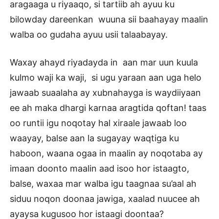
aragaaga u riyaaqo, si tartiib ah ayuu ku
bilowday dareenkan wuuna sii baahayay maalin
walba oo gudaha ayuu usii talaabayay.
Waxay ahayd riyadayda in aan mar uun kuula
kulmo waji ka waji, si ugu yaraan aan uga helo
jawaab suaalaha ay xubnahayga is waydiiyaan
ee ah maka dhargi karnaa aragtida qoftan! taas
oo runtii igu noqotay hal xiraale jawaab loo
waayay, balse aan la sugayay waqtiga ku
haboon, waana ogaa in maalin ay noqotaba ay
imaan doonto maalin aad isoo hor istaagto,
balse, waxaa mar walba igu taagnaa su’aal ah
siduu noqon doonaa jawiga, xaalad nuucee ah
ayaysa kugusoo hor istaagi doontaa?