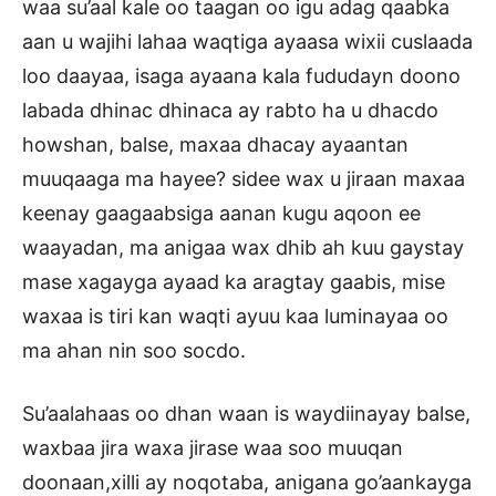
waa su’aal kale oo taagan oo igu adag qaabka
aan u wajihi lahaa waqtiga ayaasa wixii cuslaada
loo daayaa, isaga ayaana kala fududayn doono
labada dhinac dhinaca ay rabto ha u dhacdo
howshan, balse, maxaa dhacay ayaantan
muuqaaga ma hayee? sidee wax u jiraan maxaa
keenay gaagaabsiga aanan kugu aqoon ee
waayadan, ma anigaa wax dhib ah kuu gaystay
mase xagayga ayaad ka aragtay gaabis, mise
waxaa is tiri kan waqti ayuu kaa luminayaa oo
ma ahan nin soo socdo.
Su’aalahaas oo dhan waan is waydiinayay balse,
waxbaa jira waxa jirase waa soo muuqan
doonaan,xilli ay noqotaba, anigana go’aankayga