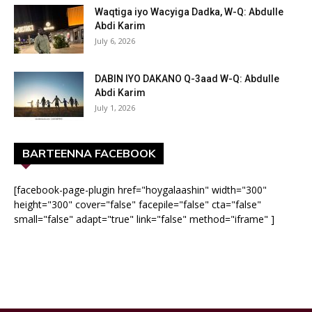
Waqtiga iyo Wacyiga Dadka, W-Q: Abdulle
Abdi Karim
July 6, 2026
DABIN IYO DAKANO Q-3aad W-Q: Abdulle
Abdi Karim
July 1, 2026
BARTEENNA FACEBOOK
[facebook-page-plugin href="hoygalaashin" width="300"
height="300" cover="false" facepile="false" cta="false"
small="false" adapt="true" link="false" method="iframe" ]