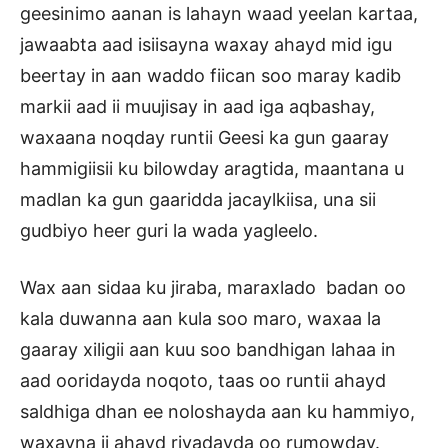
geesinimo aanan is lahayn waad yeelan kartaa,
jawaabta aad isiisayna waxay ahayd mid igu
beertay in aan waddo fiican soo maray kadib
markii aad ii muujisay in aad iga aqbashay,
waxaana noqday runtii Geesi ka gun gaaray
hammigiisii ku bilowday aragtida, maantana u
madlan ka gun gaaridda jacaylkiisa, una sii
gudbiyo heer guri la wada yagleelo.
Wax aan sidaa ku jiraba, maraxlado badan oo
kala duwanna aan kula soo maro, waxaa la
gaaray xiligii aan kuu soo bandhigan lahaa in
aad ooridayda noqoto, taas oo runtii ahayd
saldhiga dhan ee noloshayda aan ku hammiyo,
waxayna ii ahayd riyadayda oo rumowday.