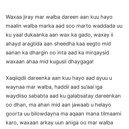
Waxaa jiray mar walba dareen aan kuu hayo
maalin walba marka aad soo marto waddada uu
ku yaal dukaanka aan wax ka gado, waxay ii
ahayd aragtida aan sheedha kaa eegto mid
aanan ka dhargin oo inta aad ka mirqaysid
waxaan ahaa mid kugusii dhaygaga!
Xaqiiqdii dareenka aan kuu hayo aad ayuu u
waynaa mar walba, haddii aad su’aal iga
waydiiso sababta aad ku galabsatay dareenkan
oo dhan, ma ahan mid aan jawaab u helayo
goorta uu bilowdayna ma aqaan mana tilmaami
karo, waxaan arkay uun aniga oo mar walba