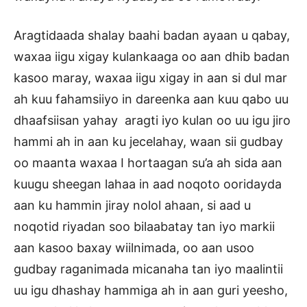
Aragtidaada shalay baahi badan ayaan u qabay,
waxaa iigu xigay kulankaaga oo aan dhib badan
kasoo maray, waxaa iigu xigay in aan si dul mar
ah kuu fahamsiiyo in dareenka aan kuu qabo uu
dhaafsiisan yahay aragti iyo kulan oo uu igu jiro
hammi ah in aan ku jecelahay, waan sii gudbay
oo maanta waxaa I hortaagan su’a ah sida aan
kuugu sheegan lahaa in aad noqoto ooridayda
aan ku hammin jiray nolol ahaan, si aad u
noqotid riyadan soo bilaabatay tan iyo markii
aan kasoo baxay wiilnimada, oo aan usoo
gudbay raganimada micanaha tan iyo maalintii
uu igu dhashay hammiga ah in aan guri yeesho,