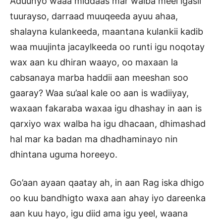
Aduunyo waaa middaas mar walba meel igasii
tuurayso, darraad muuqeeda ayuu ahaa,
shalayna kulankeeda, maantana kulankii kadib
waa muujinta jacaylkeeda oo runti igu noqotay
wax aan ku dhiran waayo, oo maxaan la
cabsanaya marba haddii aan meeshan soo
gaaray? Waa su’aal kale oo aan is wadiiyay,
waxaan fakaraba waxaa igu dhashay in aan is
qarxiyo wax walba ha igu dhacaan, dhimashad
hal mar ka badan ma dhadhaminayo nin
dhintana uguma horeeyo.
Go’aan ayaan qaatay ah, in aan Rag iska dhigo
oo kuu bandhigto waxa aan ahay iyo dareenka
aan kuu hayo, igu diid ama igu yeel, waana