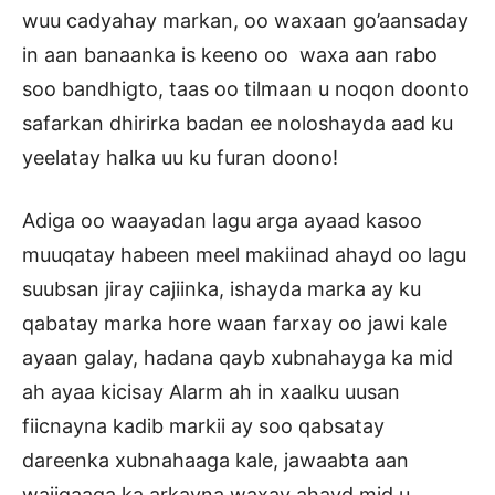
wuu cadyahay markan, oo waxaan go’aansaday
in aan banaanka is keeno oo waxa aan rabo
soo bandhigto, taas oo tilmaan u noqon doonto
safarkan dhirirka badan ee noloshayda aad ku
yeelatay halka uu ku furan doono!
Adiga oo waayadan lagu arga ayaad kasoo
muuqatay habeen meel makiinad ahayd oo lagu
suubsan jiray cajiinka, ishayda marka ay ku
qabatay marka hore waan farxay oo jawi kale
ayaan galay, hadana qayb xubnahayga ka mid
ah ayaa kicisay Alarm ah in xaalku uusan
fiicnayna kadib markii ay soo qabsatay
dareenka xubnahaaga kale, jawaabta aan
wajigaaga ka arkayna waxay ahayd mid u