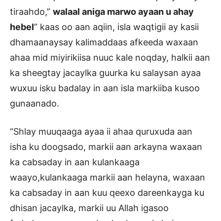
tiraahdo,”
walaal aniga marwo ayaan u ahay
hebel
” kaas oo aan aqiin, isla waqtigii ay kasii
dhamaanaysay kalimaddaas afkeeda waxaan
ahaa mid miyirikiisa nuuc kale noqday, halkii aan
ka sheegtay jacaylka guurka ku salaysan ayaa
wuxuu isku badalay in aan isla markiiba kusoo
gunaanado.
“Shlay muuqaaga ayaa ii ahaa quruxuda aan
isha ku doogsado, markii aan arkayna waxaan
ka cabsaday in aan kulankaaga
waayo,kulankaaga markii aan helayna, waxaan
ka cabsaday in aan kuu qeexo dareenkayga ku
dhisan jacaylka, markii uu Allah igasoo