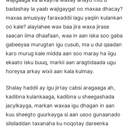
badashay la yaab wajigayga! oo maxaa dhacay?
maxaa amusiyay faraxaddii lagu yaqiin kulankan
oo kale? alaylahee wax baa jira waxa jirase
saacan iima dhaafaan, waa in aan iska soo gaba
gabeeyaa murugtan igu cusub, ma u dul qaadan
karo murug kale midda aan soo maray ha iigu
ekaato isku buuq, markii aan aragtidaada ugu
horeysa arkay wixii aan kala kulmay.
Shalay haddii ay igu jirtay cabsi aragaaga ah,
kadibna kulankaaga, kadibna u sheegashada
jacylkayga, markan waxaa igu dhagan in aan
kuu sheegto guurkayga si aan usoo gunaanado
silsiladdan taxanaha ku noqotay dareenka