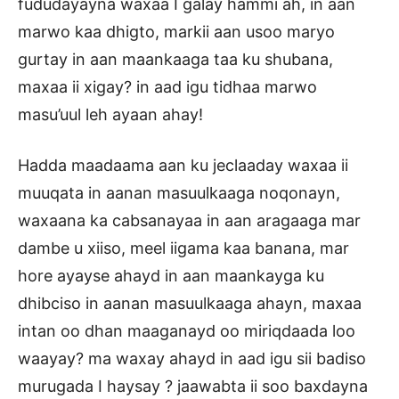
fududayayna waxaa I galay hammi ah, in aan
marwo kaa dhigto, markii aan usoo maryo
gurtay in aan maankaaga taa ku shubana,
maxaa ii xigay? in aad igu tidhaa marwo
masu’uul leh ayaan ahay!
Hadda maadaama aan ku jeclaaday waxaa ii
muuqata in aanan masuulkaaga noqonayn,
waxaana ka cabsanayaa in aan aragaaga mar
dambe u xiiso, meel iigama kaa banana, mar
hore ayayse ahayd in aan maankayga ku
dhibciso in aanan masuulkaaga ahayn, maxaa
intan oo dhan maaganayd oo miriqdaada loo
waayay? ma waxay ahayd in aad igu sii badiso
murugada I haysay ? jaawabta ii soo baxdayna