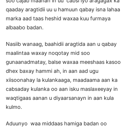
soo cajab maahan in uu cabsi iyo aragagax ka
qaaday aragtidii uu u hamuun qabay isna lahaa
marka aad taas heshid waxaa kuu furmaya
albaabo badan.
Nasiib wanaag, baahidii aragtida aan u qabay
maalintaa waxay noqotay mid soo
gunaanadmatay, balse waxaa meeshaas kasoo
dhex baxay hammi ah, in aan aad ugu
xiisoonahay la kulankaaga, maadaama aan ka
cabsaday kulanka oo aan isku maslaxeeyay in
waqtigaas aanan u diyaarsanayn in aan kula
kulmo.
Aduunyo waa middaas hamiga badan oo