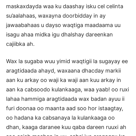
maskaxdayda waa ku daashay isku cel celinta
su’aalahaas, waxayna doorbidday in ay
jawaabahaas u dayso waqtiga maadaama uu
isagu ahaa midka igu dhalshay dareenkan
cajiibka ah.
Wax la sugaba wuu yimid waqtigii la sugayay ee
aragtidaada ahayd, waxaana dhacday markii
aan ku arkay oo waji ka waji aan kuu arkay in
aan ka cabsoodo kulankaaga, waa yaab! oo ruxi
lahaa hammiga aragtidaada wax badan ayuu ii
furi doonaa oo maanta aad soo hor istaagtay,
oo hadana ka cabsanaya la kulankaaga oo
dhan, kaaga daranee kuu qaba dareen ruuxi ah