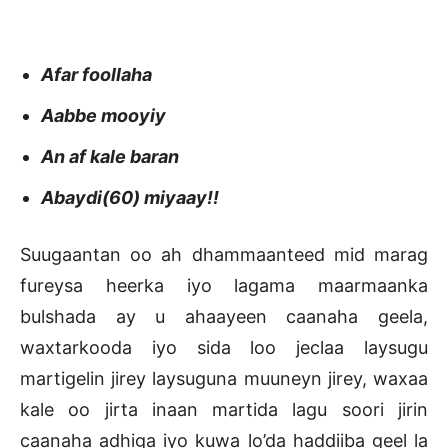
Afar foollaha
Aabbe mooyiy
An af kale baran
Abaydi(60) miyaay!!
Suugaantan oo ah dhammaanteed mid marag
fureysa heerka iyo lagama maarmaanka
bulshada ay u ahaayeen caanaha geela,
waxtarkooda iyo sida loo jeclaa laysugu
martigelin jirey laysuguna muuneyn jirey, waxaa
kale oo jirta inaan martida lagu soori jirin
caanaha adhiga iyo kuwa lo’da haddiiba geel la