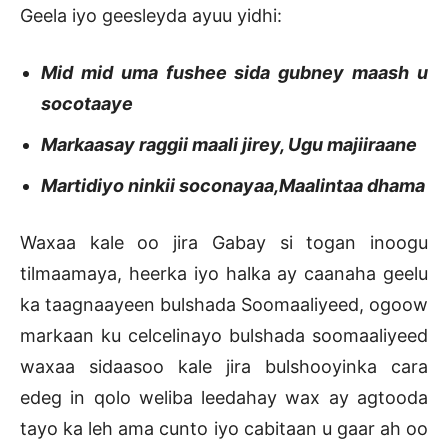
Geela iyo geesleyda ayuu yidhi:
Mid mid uma fushee sida gubney maash u
socotaaye
Markaasay raggii maali jirey, Ugu majiiraane
Martidiyo ninkii soconayaa,Maalintaa dhama
Waxaa kale oo jira Gabay si togan inoogu
tilmaamaya, heerka iyo halka ay caanaha geelu
ka taagnaayeen bulshada Soomaaliyeed, ogoow
markaan ku celcelinayo bulshada soomaaliyeed
waxaa sidaasoo kale jira bulshooyinka cara
edeg in qolo weliba leedahay wax ay agtooda
tayo ka leh ama cunto iyo cabitaan u gaar ah oo