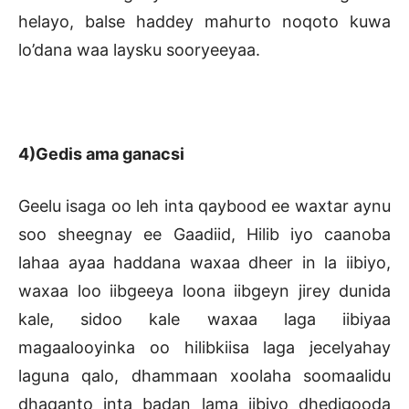
helayo, balse haddey mahurto noqoto kuwa
lo’dana waa laysku sooryeeyaa.
4)Gedis ama ganacsi
Geelu isaga oo leh inta qaybood ee waxtar aynu
soo sheegnay ee Gaadiid, Hilib iyo caanoba
lahaa ayaa haddana waxaa dheer in la iibiyo,
waxaa loo iibgeeya loona iibgeyn jirey dunida
kale, sidoo kale waxaa laga iibiyaa
magaalooyinka oo hilibkiisa laga jecelyahay
laguna qalo, dhammaan xoolaha soomaalidu
dhaqanto inta badan lama iibiyo dhedigooda