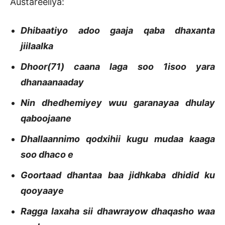
Austareeliya:
Dhibaatiyo adoo gaaja qaba dhaxanta
jiilaalka
Dhoor(71) caana laga soo 1isoo yara
dhanaanaaday
Nin dhedhemiyey wuu garanayaa dhulay
qaboojaane
Dhallaannimo qodxihii kugu mudaa kaaga
soo dhaco e
Goortaad dhantaa baa jidhkaba dhidid ku
qooyaaye
Ragga laxaha sii dhawrayow dhaqasho waa