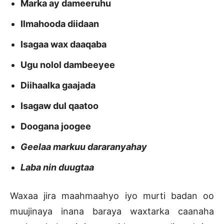
Marka ay dameeruhu
Ilmahooda diidaan
Isagaa wax daaqaba
Ugu nolol dambeeyee
Diihaalka gaajada
Isagaw dul qaatoo
Doogana joogee
Geelaa markuu dararanyahay
Laba nin duugtaa
Waxaa jira maahmaahyo iyo murti badan oo
muujinaya inana baraya waxtarka caanaha