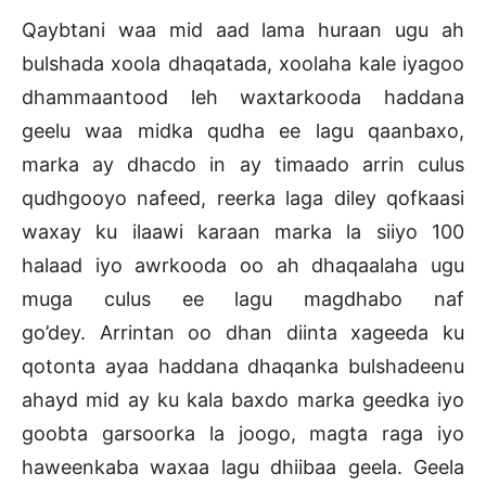
Qaybtani waa mid aad lama huraan ugu ah
bulshada xoola dhaqatada, xoolaha kale iyagoo
dhammaantood leh waxtarkooda haddana
geelu waa midka qudha ee lagu qaanbaxo,
marka ay dhacdo in ay timaado arrin culus
qudhgooyo nafeed, reerka laga diley qofkaasi
waxay ku ilaawi karaan marka la siiyo 100
halaad iyo awrkooda oo ah dhaqaalaha ugu
muga culus ee lagu magdhabo naf
go’dey. Arrintan oo dhan diinta xageeda ku
qotonta ayaa haddana dhaqanka bulshadeenu
ahayd mid ay ku kala baxdo marka geedka iyo
goobta garsoorka la joogo, magta raga iyo
haweenkaba waxaa lagu dhiibaa geela. Geela