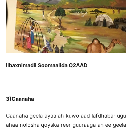
Ilbaxnimadii Soomaalida Q2AAD
3)Caanaha
Caanaha geela ayaa ah kuwo aad lafdhabar ugu
ahaa nolosha qoyska reer guuraaga ah ee geela