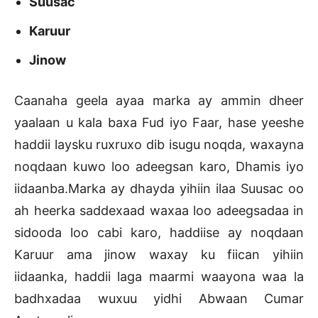
Suusac
Karuur
Jinow
Caanaha geela ayaa marka ay ammin dheer
yaalaan u kala baxa Fud iyo Faar, hase yeeshe
haddii laysku ruxruxo dib isugu noqda, waxayna
noqdaan kuwo loo adeegsan karo, Dhamis iyo
iidaanba.Marka ay dhayda yihiin ilaa Suusac oo
ah heerka saddexaad waxaa loo adeegsadaa in
sidooda loo cabi karo, haddiise ay noqdaan
Karuur ama jinow waxay ku fiican yihiin
iidaanka, haddii laga maarmi waayona waa la
badhxadaa wuxuu yidhi Abwaan Cumar