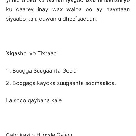
ku gaarey inay wax walba oo ay haystaan
siyaabo kala duwan u dheefsadaan.
Xigasho iyo Tixraac
Buugga Suugaanta Geela
Boggaga kaydka suugaanta soomaalida.
La soco qaybaha kale
Cabdiraxiin Hilowle Galayr