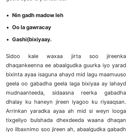
Nin gadh madow leh
Oo la gawracay
Gashi(bixiyaay.
Sidoo kale waxaa jirta soo jireenka
dhaqankeenna ee abaalgudka guurka iyo yarad
bixinta ayaa isaguna ahayd mid lagu maamuuso
geela oo gabadha geela laga bixiyaa ay lahayd
mudnaanteeda, sidaasna reerka gabadha
dhalay ku haneyn jireen iyagoo ku riyaaqsan.
Arrinkan yaradka ayaa ah mid si weyn looga
tixgeliyo bulshada dhexdeeda waana dhaqan
iyo ilbaxnimo soo jireen ah, abaalgudka gabadh