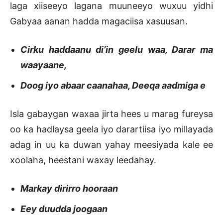
laga xiiseeyo lagana muuneeyo wuxuu yidhi
Gabyaa aanan hadda magaciisa xasuusan.
Cirku haddaanu di’in geelu waa, Darar ma
waayaane,
Doog iyo abaar caanahaa, Deeqa aadmiga e
Isla gabaygan waxaa jirta hees u marag fureysa
oo ka hadlaysa geela iyo darartiisa iyo millayada
adag in uu ka duwan yahay meesiyada kale ee
xoolaha, heestani waxay leedahay.
Markay dirirro hooraan
Eey duudda joogaan