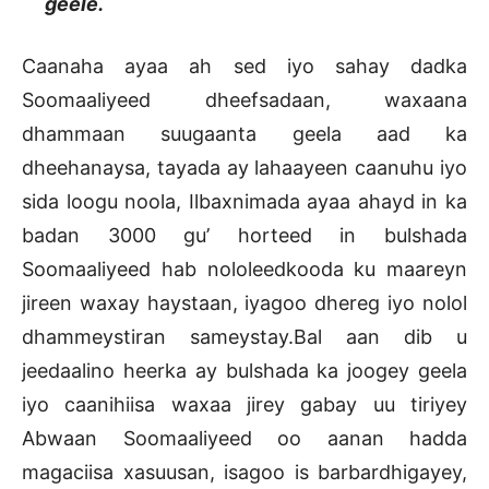
geele.
Caanaha ayaa ah sed iyo sahay dadka
Soomaaliyeed dheefsadaan, waxaana
dhammaan suugaanta geela aad ka
dheehanaysa, tayada ay lahaayeen caanuhu iyo
sida loogu noola, Ilbaxnimada ayaa ahayd in ka
badan 3000 gu’ horteed in bulshada
Soomaaliyeed hab nololeedkooda ku maareyn
jireen waxay haystaan, iyagoo dhereg iyo nolol
dhammeystiran sameystay.Bal aan dib u
jeedaalino heerka ay bulshada ka joogey geela
iyo caanihiisa waxaa jirey gabay uu tiriyey
Abwaan Soomaaliyeed oo aanan hadda
magaciisa xasuusan, isagoo is barbardhigayey,