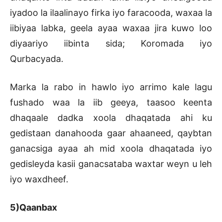
iyadoo la ilaalinayo firka iyo faracooda, waxaa la
iibiyaa labka, geela ayaa waxaa jira kuwo loo
diyaariyo iibinta sida; Koromada iyo
Qurbacyada.
Marka la rabo in hawlo iyo arrimo kale lagu
fushado waa la iib geeya, taasoo keenta
dhaqaale dadka xoola dhaqatada ahi ku
gedistaan danahooda gaar ahaaneed, qaybtan
ganacsiga ayaa ah mid xoola dhaqatada iyo
gedisleyda kasii ganacsataba waxtar weyn u leh
iyo waxdheef.
5)Qaanbax