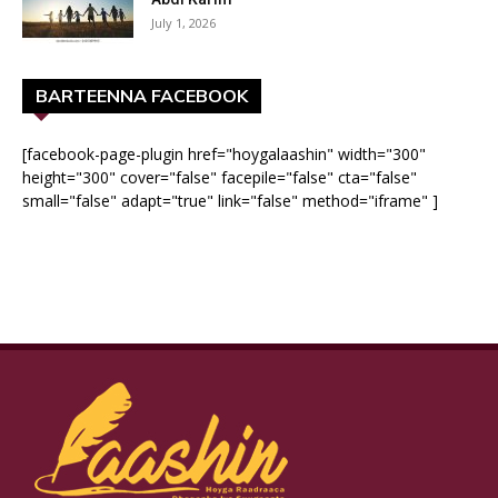
July 1, 2026
BARTEENNA FACEBOOK
[facebook-page-plugin href="hoygalaashin" width="300"
height="300" cover="false" facepile="false" cta="false"
small="false" adapt="true" link="false" method="iframe" ]