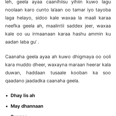
leh, geela ayaa caanihiisu yihiin kuwo lagu
noolaan karo cunto la’aan oo tamar iyo tayoba
laga helayo, sidoo kale waxaa la maali karaa
neefka geela ah, maalintii saddex jeer, waxaa
kale oo uu irmaanaan karaa hashu ammin ku
aadan laba gu’ .
Caanaha geela ayaa ah kuwo dhigmaya oo ooli
kara muddo dheer, waxayna maraan heerar kala
duwan, haddaan tusaale kooban ka soo
qaadano jaadadka caanaha geela.
Dhay lis ah
May dhannaan