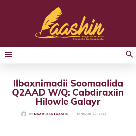
Ilbaxnimadii Soomaalida
Q2AAD W/Q: Cabdiraxiin
Hilowle Galayr
JANUARY 30, 2018
BY
MAAMULKA LAASHIN