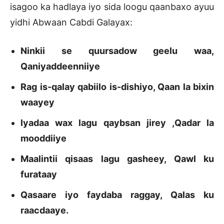
isagoo ka hadlaya iyo sida loogu qaanbaxo ayuu
yidhi Abwaan Cabdi Galayax:
Ninkii se quursadow geelu waa,
Qaniyaddeenniiye
Rag is-qalay qabiilo is-dishiyo, Qaan la bixin
waayey
lyadaa wax lagu qaybsan jirey ,Qadar la
mooddiiye
Maalintii qisaas lagu gasheey, Qawl ku
furataay
Qasaare iyo faydaba raggay, Qalas ku
raacdaaye.