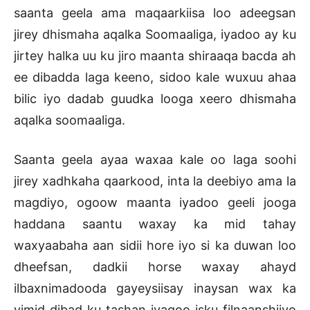
saanta geela ama maqaarkiisa loo adeegsan
jirey dhismaha aqalka Soomaaliga, iyadoo ay ku
jirtey halka uu ku jiro maanta shiraaqa bacda ah
ee dibadda laga keeno, sidoo kale wuxuu ahaa
bilic iyo dadab guudka looga xeero dhismaha
aqalka soomaaliga.
Saanta geela ayaa waxaa kale oo laga soohi
jirey xadhkaha qaarkood, inta la deebiyo ama la
magdiyo, ogoow maanta iyadoo geeli jooga
haddana saantu waxay ka mid tahay
waxyaabaha aan sidii hore iyo si ka duwan loo
dheefsan, dadkii horse waxay ahayd
ilbaxnimadooda gayeysiisay inaysan wax ka
yimid dibad ku tashan iyagoo isku filnaanshiiyo