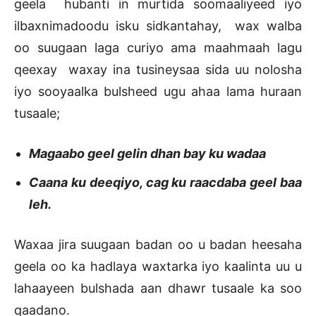
geela hubanti in murtida soomaaliyeed iyo
ilbaxnimadoodu isku sidkantahay, wax walba
oo suugaan laga curiyo ama maahmaah lagu
qeexay waxay ina tusineysaa sida uu nolosha
iyo sooyaalka bulsheed ugu ahaa lama huraan
tusaale;
Magaabo geel gelin dhan bay ku wadaa
Caana ku deeqiyo, cag ku raacdaba geel baa
leh.
Waxaa jira suugaan badan oo u badan heesaha
geela oo ka hadlaya waxtarka iyo kaalinta uu u
lahaayeen bulshada aan dhawr tusaale ka soo
qaadano.