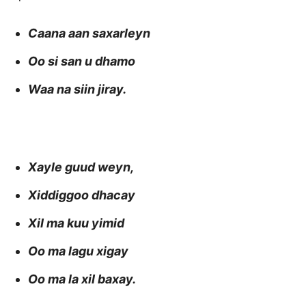
Caana aan saxarleyn
Oo si san u dhamo
Waa na siin jiray.
Xayle guud weyn,
Xiddiggoo dhacay
XiI ma kuu yimid
Oo ma lagu xigay
Oo ma la xiI baxay.