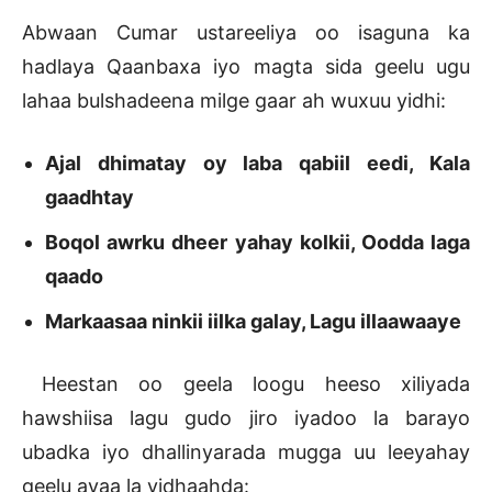
Abwaan Cumar ustareeliya oo isaguna ka
hadlaya Qaanbaxa iyo magta sida geelu ugu
lahaa bulshadeena milge gaar ah wuxuu yidhi:
Ajal dhimatay oy laba qabiil eedi, Kala
gaadhtay
Boqol awrku dheer yahay kolkii, Oodda laga
qaado
Markaasaa ninkii iilka galay, Lagu illaawaaye
Heestan oo geela loogu heeso xiliyada
hawshiisa lagu gudo jiro iyadoo la barayo
ubadka iyo dhallinyarada mugga uu leeyahay
geelu ayaa la yidhaahda: