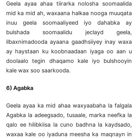
Geela ayaa ahaa tiirarka nolosha soomaalida
mid ka mid ah, waxaana halkaa nooga muuqata
inuu geela soomaaliyeed iyo dahabka ay
bulshada soomaalidu jeclayd geela,
ilbaxnimadooda ayaana gaadhsiiyey inay waxa
ay haystaan ku koobnaadaan iyaga oo aan u
doolaalo tegin dhaqamo kale iyo bulshooyin
kale wax soo saarkooda.
6) Agabka
Geela ayaa ka mid ahaa waxyaabaha la falgala
Agabka la adeegsado, tusaale, marka neefka la
qalo ee hilibkiisa la cuno badhna la kaydsado,
waxaa kale oo iyaduna meesha ka maqnayn in