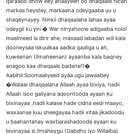
qaraabo dhow eey ahaayeen oo dhaqaale fiican
markaa heystey, markaana odeygaaba uu u
shaqeynayey. Ninkii dhaqaalaha lahaa ayaa
odeygii ku yiri � War ninyahoow adigaaba nolol
maalmeed la dirir ahe, maxaad labadan wiil kala
dooneysaa iskuulkaa aadka qaaliga u ah,
kuweenan (Ilmaheenan) ayaanba kala baqney
anagoo kaa dhaqaale badane!?�
Aabihii Soomaaliyeed ayaa ugu jawaabey
�Walaal dhaqaalaha Allaah ayaa bixiya, hadii
Allaah isoo galiyana aqoontooda ayaan ku
bixinayaa ,hadii kalase hade cidna eedi maayo,
waxaanse kuu sheegayaa hadii xitaa jikadoodu
u baahantahay waxbarashadooda ayaan ku
bixinayaa si Ilmaheygu (Gabdho iyo Wiilalba)