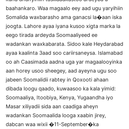
baahankaro. Waa magaalo eey aad ugu yaryihiin
Somalida waxbarasho ama ganacsi la�aan iska
joogta. Lahore ayaa iyana kusoo xigta marka la
eego tirada ardeyda Soomaaliyeed ee
wadankan waxkabarata. Sidoo kale Heydarabad
ayaa kaalinta 3aad soo cariirsaneysa. Islamabad
oo ah Caasimada aadna uga yar magaalooyinka
aan horey usoo sheegey, aad ayeyna ugu soo
jabeen Soomalidii rabtey in Qoxooti ahaan
dibada loogu qaado, kuwaasoo ka kala yimid:
Soomaaliya, Itoobiya, Kenya, Yugaandha iyo
Masar xiliyadii sida aan caadiga aheyn
wadankan Soomaalida looga xaabin jirey,
dabcan waa wixii �11-September�ka