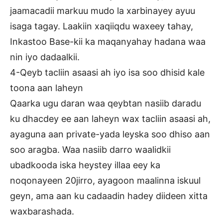
jaamacadii markuu mudo la xarbinayey ayuu
isaga tagay. Laakiin xaqiiqdu waxeey tahay,
Inkastoo Base-kii ka maqanyahay hadana waa
nin iyo dadaalkii.
4-Qeyb tacliin asaasi ah iyo isa soo dhisid kale
toona aan laheyn
Qaarka ugu daran waa qeybtan nasiib daradu
ku dhacdey ee aan laheyn wax tacliin asaasi ah,
ayaguna aan private-yada leyska soo dhiso aan
soo aragba. Waa nasiib darro waalidkii
ubadkooda iska heystey illaa eey ka
noqonayeen 20jirro, ayagoon maalinna iskuul
geyn, ama aan ku cadaadin hadey diideen xitta
waxbarashada.