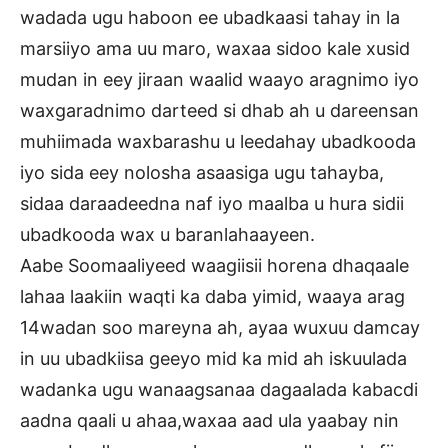
wadada ugu haboon ee ubadkaasi tahay in la
marsiiyo ama uu maro, waxaa sidoo kale xusid
mudan in eey jiraan waalid waayo aragnimo iyo
waxgaradnimo darteed si dhab ah u dareensan
muhiimada waxbarashu u leedahay ubadkooda
iyo sida eey nolosha asaasiga ugu tahayba,
sidaa daraadeedna naf iyo maalba u hura sidii
ubadkooda wax u baranlahaayeen.
Aabe Soomaaliyeed waagiisii horena dhaqaale
lahaa laakiin waqti ka daba yimid, waaya arag
14wadan soo mareyna ah, ayaa wuxuu damcay
in uu ubadkiisa geeyo mid ka mid ah iskuulada
wadanka ugu wanaagsanaa dagaalada kabacdi
aadna qaali u ahaa,waxaa aad ula yaabay nin