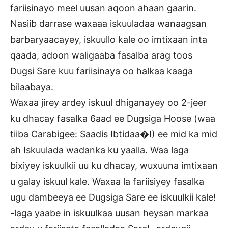
fariisinayo meel uusan aqoon ahaan gaarin.
Nasiib darrase waxaaa iskuuladaa wanaagsan
barbaryaacayey, iskuullo kale oo imtixaan inta
qaada, adoon waligaaba fasalba arag toos
Dugsi Sare kuu fariisinaya oo halkaa kaaga
bilaabaya.
Waxaa jirey ardey iskuul dhiganayey oo 2-jeer
ku dhacay fasalka 6aad ee Dugsiga Hoose (waa
tiiba Carabigee: Saadis Ibtidaa�I) ee mid ka mid
ah Iskuulada wadanka ku yaalla. Waa laga
bixiyey iskuulkii uu ku dhacay, wuxuuna imtixaan
u galay iskuul kale. Waxaa la fariisiyey fasalka
ugu dambeeya ee Dugsiga Sare ee iskuulkii kale!
-laga yaabe in iskuulkaa uusan heysan markaa