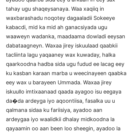
tahay ugu shaqeysanaya. Waa xaqiiq in
waxbarashadu noqotey dagaaladii Sokeeye
kabacdi, mid ka mid ah ganacsiyada ugu
waaweyn wadanka, maadaama dowladi eeysan
dabataagneyn. Waxaa jirey iskuulaad qaabkii
tacliinta lagu yaqaaney wax kuwaday, halka
qaarkoodna hadba sida ugu fudud ee lacag eey
ku kasban karaan marba u weecinayeen qaabka
eey wax u barayeen Ummada. Waxaa jirey
iskuullo imtixaanaad qaada ayagoo isu eegaya
da�da ardeyga iyo aqoontiisa, fasalka uu u
qalmana sidaa ku fariisiya, ayadoo aan
ardeygaa iyo waalidkii dhalay midkoodna la
qayaamin oo aan been loo sheegin, ayadoo la