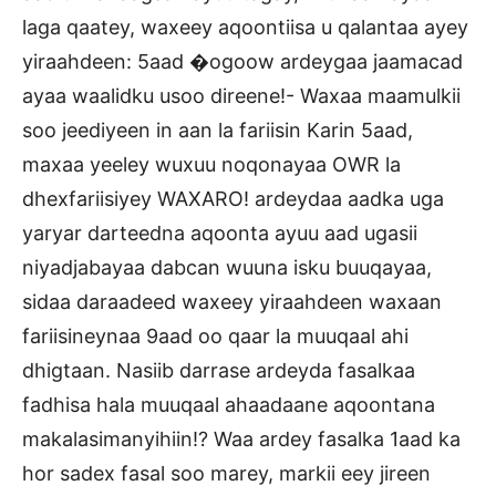
laga qaatey, waxeey aqoontiisa u qalantaa ayey
yiraahdeen: 5aad �ogoow ardeygaa jaamacad
ayaa waalidku usoo direene!- Waxaa maamulkii
soo jeediyeen in aan la fariisin Karin 5aad,
maxaa yeeley wuxuu noqonayaa OWR la
dhexfariisiyey WAXARO! ardeydaa aadka uga
yaryar darteedna aqoonta ayuu aad ugasii
niyadjabayaa dabcan wuuna isku buuqayaa,
sidaa daraadeed waxeey yiraahdeen waxaan
fariisineynaa 9aad oo qaar la muuqaal ahi
dhigtaan. Nasiib darrase ardeyda fasalkaa
fadhisa hala muuqaal ahaadaane aqoontana
makalasimanyihiin!? Waa ardey fasalka 1aad ka
hor sadex fasal soo marey, markii eey jireen