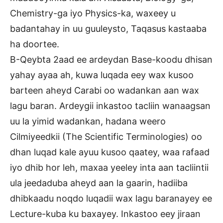
Chemistry-ga iyo Physics-ka, waxeey u
badantahay in uu guuleysto, Taqasus kastaaba
ha doortee.
B-Qeybta 2aad ee ardeydan Base-koodu dhisan
yahay ayaa ah, kuwa luqada eey wax kusoo
barteen aheyd Carabi oo wadankan aan wax
lagu baran. Ardeygii inkastoo tacliin wanaagsan
uu la yimid wadankan, hadana weero
Cilmiyeedkii (The Scientific Terminologies) oo
dhan luqad kale ayuu kusoo qaatey, waa rafaad
iyo dhib hor leh, maxaa yeeley inta aan tacliintii
ula jeedaduba aheyd aan la gaarin, hadiiba
dhibkaadu noqdo luqadii wax lagu baranayey ee
Lecture-kuba ku baxayey. Inkastoo eey jiraan