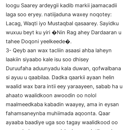
loogu Saarey ardeygii kadib markii jaamacadii
laga soo eryey. natiijaduna waxey noqotey:
Lacag, Waqti iyo Mustaqbal qasaarey. Sayidku
wuxuu beyt ku yiri �Nin Rag ahey Dardaaran u
tahee Doqoni yeelkeede�.
3- Qeyb aan wax tacliin asaasi ahba laheyn
laakiin siyaabo kale isu soo dhisey
Duruufaha aduunyadu kala duwan, qofwalbana
si ayuu u qaabilaa. Dadka qaarkii ayaan helin
waalid wax bara intii eey yaraayeen, sabab ha u
ahaato waalidkoon awoodin oo nolol
maalmeedkaba kabadin waayey, ama in eysan
fahamsaneynba muhiimada aqoonta. Qaar
ayaaba baadiye uga soo tagay waalidkood oo