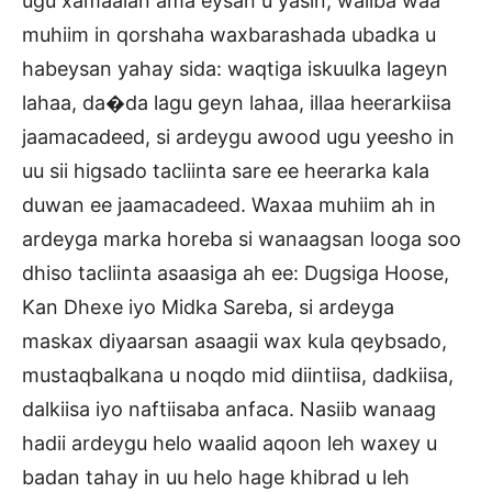
ugu xamaalan ama eysan u yasin, waliba waa
muhiim in qorshaha waxbarashada ubadka u
habeysan yahay sida: waqtiga iskuulka lageyn
lahaa, da�da lagu geyn lahaa, illaa heerarkiisa
jaamacadeed, si ardeygu awood ugu yeesho in
uu sii higsado tacliinta sare ee heerarka kala
duwan ee jaamacadeed. Waxaa muhiim ah in
ardeyga marka horeba si wanaagsan looga soo
dhiso tacliinta asaasiga ah ee: Dugsiga Hoose,
Kan Dhexe iyo Midka Sareba, si ardeyga
maskax diyaarsan asaagii wax kula qeybsado,
mustaqbalkana u noqdo mid diintiisa, dadkiisa,
dalkiisa iyo naftiisaba anfaca. Nasiib wanaag
hadii ardeygu helo waalid aqoon leh waxey u
badan tahay in uu helo hage khibrad u leh