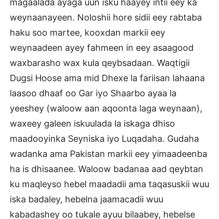
magaalada ayaga uun isku haayey intii eey ka
weynaanayeen. Noloshii hore sidii eey rabtaba
haku soo martee, kooxdan markii eey
weynaadeen ayey fahmeen in eey asaagood
waxbarasho wax kula qeybsadaan. Waqtigii
Dugsi Hoose ama mid Dhexe la fariisan lahaana
laasoo dhaaf oo Gar iyo Shaarbo ayaa la
yeeshey (waloow aan aqoonta laga weynaan),
waxeey galeen iskuulada la iskaga dhiso
maadooyinka Seyniska iyo Luqadaha. Gudaha
wadanka ama Pakistan markii eey yimaadeenba
ha is dhisaanee. Waloow badanaa aad qeybtan
ku maqleyso hebel maadadii ama taqasuskii wuu
iska badaley, hebelna jaamacadii wuu
kabadashey oo tukale ayuu bilaabey, hebelse