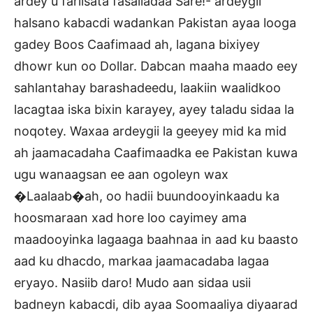
ardey u fariisata fasalladaa Sare!- ardeygii
halsano kabacdi wadankan Pakistan ayaa looga
gadey Boos Caafimaad ah, lagana bixiyey
dhowr kun oo Dollar. Dabcan maaha maado eey
sahlantahay barashadeedu, laakiin waalidkoo
lacagtaa iska bixin karayey, ayey taladu sidaa la
noqotey. Waxaa ardeygii la geeyey mid ka mid
ah jaamacadaha Caafimaadka ee Pakistan kuwa
ugu wanaagsan ee aan ogoleyn wax
�Laalaab�ah, oo hadii buundooyinkaadu ka
hoosmaraan xad hore loo cayimey ama
maadooyinka lagaaga baahnaa in aad ku baasto
aad ku dhacdo, markaa jaamacadaba lagaa
eryayo. Nasiib daro! Mudo aan sidaa usii
badneyn kabacdi, dib ayaa Soomaaliya diyaarad