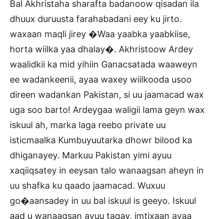
Bal Akhristaha sharafta badanoow qisadan ila
dhuux duruusta farahabadani eey ku jirto.
waxaan maqli jirey �Waa yaabka yaabkiise,
horta wiilka yaa dhalay�. Akhristoow Ardey
waalidkii ka mid yihiin Ganacsatada waaweyn
ee wadankeenii, ayaa waxey wiilkooda usoo
direen wadankan Pakistan, si uu jaamacad wax
uga soo barto! Ardeygaa waligii lama geyn wax
iskuul ah, marka laga reebo private uu
isticmaalka Kumbuyuutarka dhowr bilood ka
dhiganayey. Markuu Pakistan yimi ayuu
xaqiiqsatey in eeysan talo wanaagsan aheyn in
uu shafka ku qaado jaamacad. Wuxuu
go�aansadey in uu bal iskuul is geeyo. Iskuul
aad u wanaagsan ayuu tagay, imtixaan ayaa