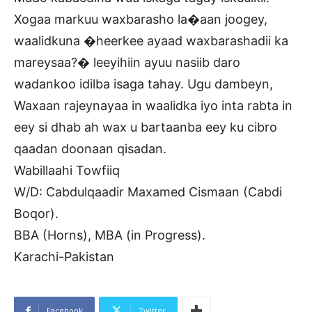
Xogaa markuu waxbarasho la�aan joogey,
waalidkuna �heerkee ayaad waxbarashadii ka
mareysaa?� leeyihiin ayuu nasiib daro
wadankoo idilba isaga tahay. Ugu dambeyn,
Waxaan rajeynayaa in waalidka iyo inta rabta in
eey si dhab ah wax u bartaanba eey ku cibro
qaadan doonaan qisadan.
Wabillaahi Towfiiq
W/D: Cabdulqaadir Maxamed Cismaan (Cabdi
Boqor).
BBA (Horns), MBA (in Progress).
Karachi-Pakistan
Facebook
Twitter