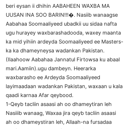
beri eysan ii dhihin AABAHEEN WAXBA MA
UUSAN INA SOO BARIN!!!�. Nasiib wanaagse
Aabahaa Soomaaliyeed ubadkii uu sidaa nafta
ugu hurayey waxbarashadooda, waxey maanta
ka mid yihiin ardeyda Soomaaliyeed ee Masters-
ka ka dhameyneysa wadankan Pakistan.
(Ilaahoow Aabahaa Jannatul Firtowsa ku abaal
mari.Aamiin).ugu dambeyn. Heerarka
waxbarasho ee Ardeyda Soomaaliyeed
layimaadaan wadankan Pakistan, waxaan u kala
qaadi karnaa Afar qeybood.
1-Qeyb tacliin asaasi ah oo dhameytiran leh
Nasiiib wanaag, Waxaa jira qeyb tacliin asaasi
ah oo dhameystiran leh, Allaah-na fursadaa