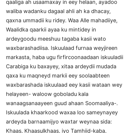
qaaliga ah usaamaxay in eey helaan, ayadoo
waliba wadanku dagaal ahli ah ka dhacay,
qaxna ummadii ku ridey. Waa Alle mahadiiye,
Waalidka qaarkii ayaa ku mintidey in
ardeygoodu meeshuu tagaba kasii wato
waxbarashadiisa. Iskuulaad furnaa weyjireen
markasta, haba ugu firfircoonaadaan iskuuladii
Carabiga ku baxayey, xitaa ardeydii mudada
qaxa ku maqneyd markii eey soolaabteen
waxbarashada iskuulaad eey kasii wataan wey
helayeen- waloow goboladu kala
wanaagsanaayeen guud ahaan Soomaaliya-.
Iskuulada khaarkood waxaa loo sameynayey
ardeyda barnaamijyo waxtar weynaa sida:
Khaas, Khaasulkhaas, iyo Tamhiid-kaba,