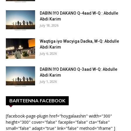
DABIN IYO DAKANO Q-4aad W-Q : Abdulle
Abdi Karim
July 18, 2026
Waqtiga iyo Wacyiga Dadka, W-Q: Abdulle
Abdi Karim
July 6, 2026
DABIN IYO DAKANO Q-3aad W-Q: Abdulle
Abdi Karim
July 1, 2026
BARTEENNA FACEBOOK
[facebook-page-plugin href="hoygalaashin" width="300"
height="300" cover="false" facepile="false" cta="false"
small="false" adapt="true" link="false" method="iframe" ]