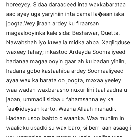
horeeyey. Sidaa daraadeed inta waxkabarataa
aad ayey uga yaryihiin inta camal la�aan iska
joogta.Wey jiraan ardey ku firaarsan
magaalooyinka kale sida: Beshawar, Quetta,
Nawabshah iyo kuwa la midka ahba. Xaqiiqduse
waxeey tahay; inkastoo Ardeyda Soomaliyeed
badanaa magaalooyin gaar ah ku badan yihiin,
hadana gobolkastaahiba ardey Soomaaliyeed
ayaa wax ka barata oo joogta, maxaa yeeley
waa wadan waxbarasho nuxur lihi taal aadna u
jaban, ummadii sidaa u fahamsanna ey ka
faa�ideysan karto. Waana Allaah mahadii.
Hadaan usoo laabto ciwaanka. Waa muhiim in
waalidku ubadkiisu wax baro, si berri aan asaagii