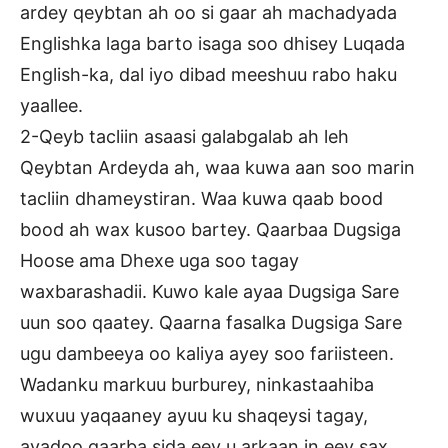
ardey qeybtan ah oo si gaar ah machadyada
Englishka laga barto isaga soo dhisey Luqada
English-ka, dal iyo dibad meeshuu rabo haku
yaallee.
2-Qeyb tacliin asaasi galabgalab ah leh
Qeybtan Ardeyda ah, waa kuwa aan soo marin
tacliin dhameystiran. Waa kuwa qaab bood
bood ah wax kusoo bartey. Qaarbaa Dugsiga
Hoose ama Dhexe uga soo tagay
waxbarashadii. Kuwo kale ayaa Dugsiga Sare
uun soo qaatey. Qaarna fasalka Dugsiga Sare
ugu dambeeya oo kaliya ayey soo fariisteen.
Wadanku markuu burburey, ninkastaahiba
wuxuu yaqaaney ayuu ku shaqeysi tagay,
ayadoo qaarba sida eey u arkaan in eey sax