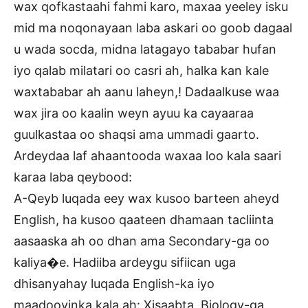
wax qofkastaahi fahmi karo, maxaa yeeley isku
mid ma noqonayaan laba askari oo goob dagaal
u wada socda, midna latagayo tababar hufan
iyo qalab milatari oo casri ah, halka kan kale
waxtababar ah aanu laheyn,! Dadaalkuse waa
wax jira oo kaalin weyn ayuu ka cayaaraa
guulkastaa oo shaqsi ama ummadi gaarto.
Ardeydaa laf ahaantooda waxaa loo kala saari
karaa laba qeybood:
A-Qeyb luqada eey wax kusoo barteen aheyd
English, ha kusoo qaateen dhamaan tacliinta
aasaaska ah oo dhan ama Secondary-ga oo
kaliya�e. Hadiiba ardeygu sifiican uga
dhisanyahay luqada English-ka iyo
maadooyinka kala ah: Xisaabta, Biology-ga,