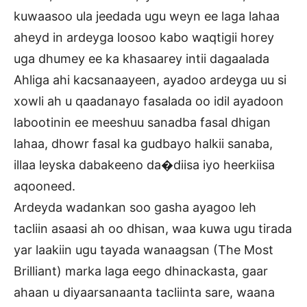
kuwaasoo ula jeedada ugu weyn ee laga lahaa
aheyd in ardeyga loosoo kabo waqtigii horey
uga dhumey ee ka khasaarey intii dagaalada
Ahliga ahi kacsanaayeen, ayadoo ardeyga uu si
xowli ah u qaadanayo fasalada oo idil ayadoon
labootinin ee meeshuu sanadba fasal dhigan
lahaa, dhowr fasal ka gudbayo halkii sanaba,
illaa leyska dabakeeno da�diisa iyo heerkiisa
aqooneed.
Ardeyda wadankan soo gasha ayagoo leh
tacliin asaasi ah oo dhisan, waa kuwa ugu tirada
yar laakiin ugu tayada wanaagsan (The Most
Brilliant) marka laga eego dhinackasta, gaar
ahaan u diyaarsanaanta tacliinta sare, waana