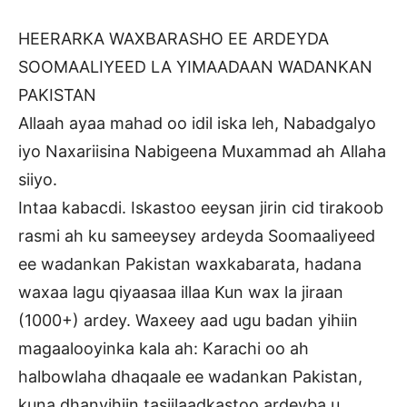
HEERARKA WAXBARASHO EE ARDEYDA
SOOMAALIYEED LA YIMAADAAN WADANKAN
PAKISTAN
Allaah ayaa mahad oo idil iska leh, Nabadgalyo
iyo Naxariisina Nabigeena Muxammad ah Allaha
siiyo.
Intaa kabacdi. Iskastoo eeysan jirin cid tirakoob
rasmi ah ku sameeysey ardeyda Soomaaliyeed
ee wadankan Pakistan waxkabarata, hadana
waxaa lagu qiyaasaa illaa Kun wax la jiraan
(1000+) ardey. Waxeey aad ugu badan yihiin
magaalooyinka kala ah: Karachi oo ah
halbowlaha dhaqaale ee wadankan Pakistan,
kuna dhanyihiin tasiilaadkastoo ardeyba u