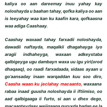
kaliya oo aan dareemay inuu yahay kay
noloshayda u baahan tahay, qofka kaliya oo aan
is leeyahay waa kan ku kaafin kara, qofkaasna
waa adiga Caashaay.
Caashay waxaad tahay farxadii noloshayda,
dawadii naftayda, maqalkii dhagahayga iyo
aragii indhaheyga, waxaan adkeystaba
qalbigeyga ugu dambayn waxa uu igu yiri(orod
dhaqaaq), oo raadi farxadaada, sidaas ayaan u
go’aansaday inaan warqaddan kuu soo diro,
Caasha waan ku jeclahay macaanto
,
waxaana
rabaa inaad guusha noloshayda ii iftiimiso, oo
aad qalbigaaga ii furto, si aan u dhex dego,
macaanteydaay wejigaaga quruxda badan ee la