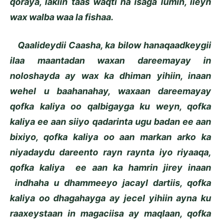
qoraya, lakiin taas waqti ha isaga lumin, ileyn
wax walba waa la fishaa.
Qaalideydii Caasha, ka bilow hanaqaadkeygii
ilaa maantadan waxan dareemayay in
noloshayda ay wax ka dhiman yihiin, inaan
wehel u baahanahay, waxaan dareemayay
qofka kaliya oo qalbigayga ku weyn, qofka
kaliya ee aan siiyo qadarinta ugu badan ee aan
bixiyo, qofka kaliya oo aan markan arko ka
niyadaydu dareento rayn raynta iyo riyaaqa,
qofka kaliya ee aan ka hamrin jirey inaan
indhaha u dhammeeyo jacayl dartiis, qofka
kaliya oo dhagahayga ay jecel yihiin ayna ku
raaxeystaan in magaciisa ay maqlaan, qofka