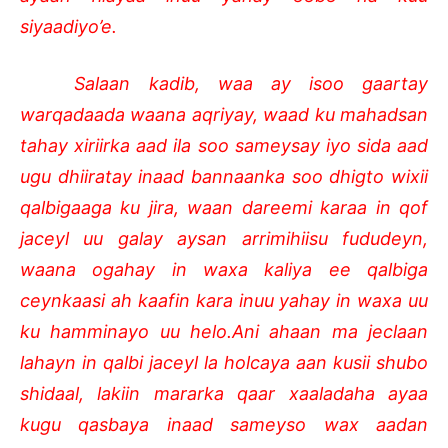
siyaadiyo’e.
Salaan kadib, waa ay isoo gaartay
warqadaada waana aqriyay, waad ku mahadsan
tahay xiriirka aad ila soo sameysay iyo sida aad
ugu dhiiratay inaad bannaanka soo dhigto wixii
qalbigaaga ku jira, waan dareemi karaa in qof
jaceyl uu galay aysan arrimihiisu fududeyn,
waana ogahay in waxa kaliya ee qalbiga
ceynkaasi ah kaafin kara inuu yahay in waxa uu
ku hamminayo uu helo.
Ani ahaan ma jeclaan
lahayn in qalbi jaceyl la holcaya aan kusii shubo
shidaal, lakiin mararka qaar xaaladaha ayaa
kugu qasbaya inaad sameyso wax aadan