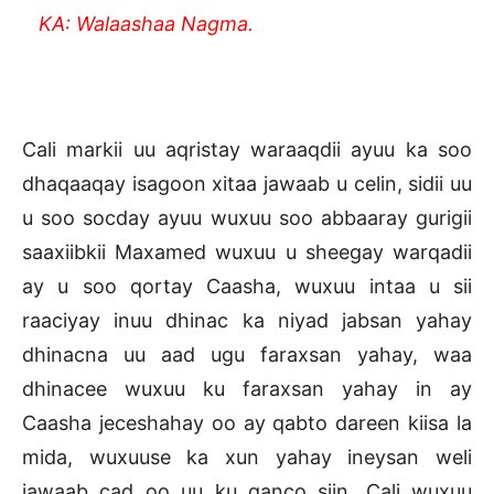
KA: Walaashaa Nagma.
Cali markii uu aqristay waraaqdii ayuu ka soo
dhaqaaqay isagoon xitaa jawaab u celin, sidii uu
u soo socday ayuu wuxuu soo abbaaray gurigii
saaxiibkii Maxamed wuxuu u sheegay warqadii
ay u soo qortay Caasha, wuxuu intaa u sii
raaciyay inuu dhinac ka niyad jabsan yahay
dhinacna uu aad ugu faraxsan yahay, waa
dhinacee wuxuu ku faraxsan yahay in ay
Caasha jeceshahay oo ay qabto dareen kiisa la
mida, wuxuuse ka xun yahay ineysan weli
jawaab cad oo uu ku qanco siin, Cali wuxuu