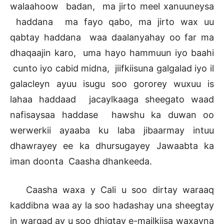
walaahoow badan, ma jirto meel xanuuneysa
haddana ma fayo qabo, ma jirto wax uu
qabtay haddana waa daalanyahay oo far ma
dhaqaajin karo, uma hayo hammuun iyo baahi
cunto iyo cabid midna, jiifkiisuna galgalad iyo il
galacleyn ayuu isugu soo gororey wuxuu is
lahaa haddaad jacaylkaaga sheegato waad
nafisaysaa haddase hawshu ka duwan oo
werwerkii ayaaba ku laba jibaarmay intuu
dhawrayey ee ka dhursugayey Jawaabta ka
iman doonta Caasha dhankeeda.
Caasha waxa y Cali u soo dirtay waraaq
kaddibna waa ay la soo hadashay una sheegtay
in warqad ay u soo dhigtay e-mailkiisa waxayna