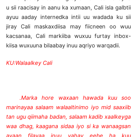
u sii raacisay in aanu ka xumaan, Cali isla galbtii
ayuu aaday internedka intii uu wadada ku sii
jiray Cali maskaxdiisa may fiicneen oo wuu
kacsanaa, Cali markiiba wuxuu furtay inbox-
kiisa wuxuuna bilaabay inuu aqriyo warqadii.
KU:Walaalkey Cali
.Marka hore waxaan hawada kuu soo
marinayaa salaam walaaltinimo iyo mid saaxiib
tan ugu qiimaha badan, salaam kadib xaalkeyga
waa dhag, kaagana sidaa iyo si ka wanaagsan
ayaan filayaa inuu yahay eebe ha kuu