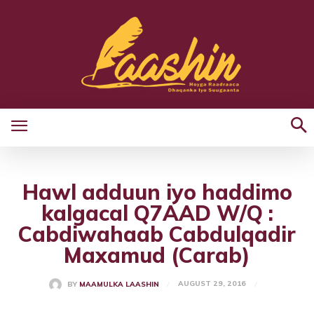
Hawl adduun iyo haddimo
kalgacal Q7AAD W/Q :
Cabdiwahaab Cabdulqadir
Maxamud (Carab)
AUGUST 29, 2016
BY
MAAMULKA LAASHIN