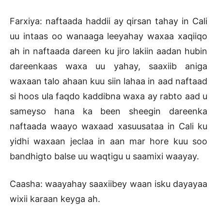
Farxiya: naftaada haddii ay qirsan tahay in Cali
uu intaas oo wanaaga leeyahay waxaa xaqiiqo
ah in naftaada dareen ku jiro lakiin aadan hubin
dareenkaas waxa uu yahay, saaxiib aniga
waxaan talo ahaan kuu siin lahaa in aad naftaad
si hoos ula faqdo kaddibna waxa ay rabto aad u
sameyso hana ka been sheegin dareenka
naftaada waayo waxaad xasuusataa in Cali ku
yidhi waxaan jeclaa in aan mar hore kuu soo
bandhigto balse uu waqtigu u saamixi waayay.
Caasha: waayahay saaxiibey waan isku dayayaa
wixii karaan keyga ah.