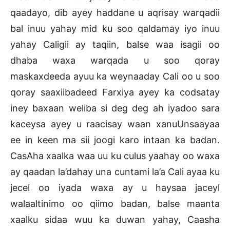
qaadayo, dib ayey haddane u aqrisay warqadii
bal inuu yahay mid ku soo qaldamay iyo inuu
yahay Caligii ay taqiin, balse waa isagii oo
dhaba waxa warqada u soo qoray
maskaxdeeda ayuu ka weynaaday Cali oo u soo
qoray saaxiibadeed Farxiya ayey ka codsatay
iney baxaan weliba si deg deg ah iyadoo sara
kaceysa ayey u raacisay waan xanuUnsaayaa
ee in keen ma sii joogi karo intaan ka badan.
CasAha xaalka waa uu ku culus yaahay oo waxa
ay qaadan la’dahay una cuntami la’a Cali ayaa ku
jecel oo iyada waxa ay u haysaa jaceyl
walaaltinimo oo qiimo badan, balse maanta
xaalku sidaa wuu ka duwan yahay, Caasha