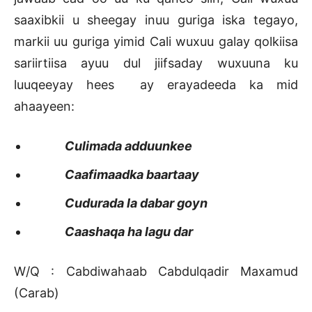
saaxibkii u sheegay inuu guriga iska tegayo,
markii uu guriga yimid Cali wuxuu galay qolkiisa
sariirtiisa ayuu dul jiifsaday wuxuuna ku
luuqeeyay hees ay erayadeeda ka mid
ahaayeen:
Culimada adduunkee
Caafimaadka baartaay
Cudurada la dabar goyn
Caashaqa ha lagu dar
W/Q : Cabdiwahaab Cabdulqadir Maxamud
(Carab)