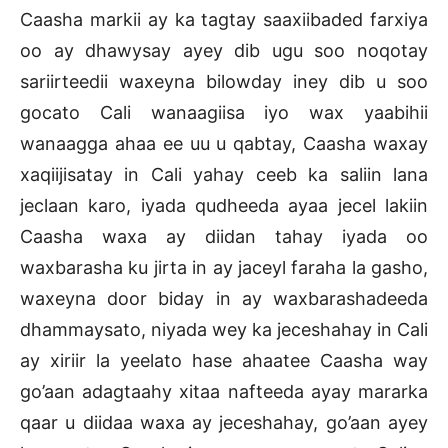
Caasha markii ay ka tagtay saaxiibaded farxiya
oo ay dhawysay ayey dib ugu soo noqotay
sariirteedii waxeyna bilowday iney dib u soo
gocato Cali wanaagiisa iyo wax yaabihii
wanaagga ahaa ee uu u qabtay, Caasha waxay
xaqiijisatay in Cali yahay ceeb ka saliin lana
jeclaan karo, iyada qudheeda ayaa jecel lakiin
Caasha waxa ay diidan tahay iyada oo
waxbarasha ku jirta in ay jaceyl faraha la gasho,
waxeyna door biday in ay waxbarashadeeda
dhammaysato, niyada wey ka jeceshahay in Cali
ay xiriir la yeelato hase ahaatee Caasha way
go’aan adagtaahy xitaa nafteeda ayay mararka
qaar u diidaa waxa ay jeceshahay, go’aan ayey