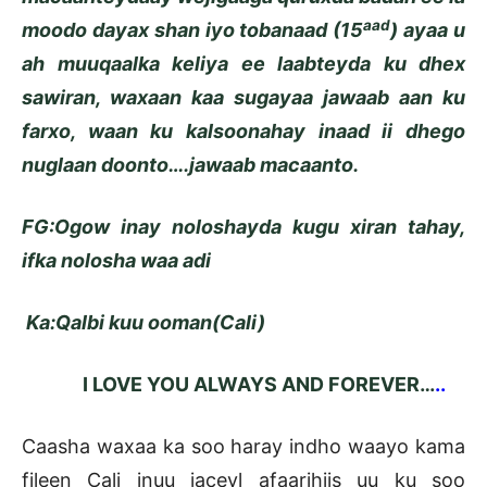
aad
moodo dayax shan iyo tobanaad (15
) ayaa u
ah muuqaalka keliya ee laabteyda ku dhex
sawiran, waxaan kaa sugayaa jawaab aan ku
farxo, waan ku kalsoonahay inaad ii dhego
nuglaan doonto….jawaab macaanto.
FG:Ogow inay noloshayda kugu xiran tahay,
ifka nolosha waa adi
Ka:Qalbi kuu ooman(Cali)
I LOVE YOU ALWAYS AND FOREVER…
..
Caasha waxaa ka soo haray indho waayo kama
fileen Cali inuu jaceyl afaarihiis uu ku soo