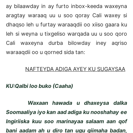
ay bilaawday in ay furto inbox-keeda waxeyna
aragtay waraaq uu u soo qoray Cali waxey si
dhaqso leh u furtay waraaqdii oo xiiso gaara ku
leh si weyna u tixgeliso warqada uu u soo qoro
Cali waxeyna durba bilowday iney aqriso
waraaqdii oo u qorned sida tan:
NAFTEYDA ADIGA AYEY KU SUGAYSAA
KU:Qalbi loo buko (Caaha)
Waxaan hawada u dhaxeysa dalka
Soomaaliya iyo kan aad adiga ku nooshahay ee
Ingiriiska kuu soo marinayaa salaam aan qof
bani aadam ah u diro tan ugu qiimaha badan,