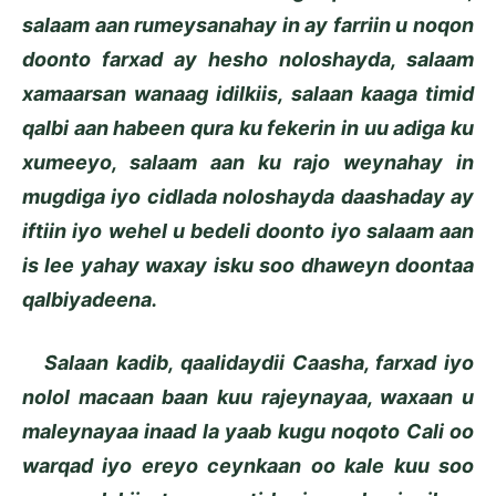
salaam aan rumeysanahay in ay farriin u noqon
doonto farxad ay hesho noloshayda, salaam
xamaarsan wanaag idilkiis, salaan kaaga timid
qalbi aan habeen qura ku fekerin in uu adiga ku
xumeeyo, salaam aan ku rajo weynahay in
mugdiga iyo cidlada noloshayda daashaday ay
iftiin iyo wehel u bedeli doonto iyo salaam aan
is lee yahay waxay isku soo dhaweyn doontaa
qalbiyadeena.
Salaan kadib, qaalidaydii Caasha, farxad iyo
nolol macaan baan kuu rajeynayaa, waxaan u
maleynayaa inaad la yaab kugu noqoto Cali oo
warqad iyo ereyo ceynkaan oo kale kuu soo