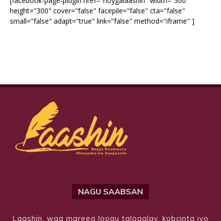
[facebook-page-plugin href="hoygalaashin" width="300"
height="300" cover="false" facepile="false" cta="false"
small="false" adapt="true" link="false" method="iframe" ]
NAGU SAABSAN
Laashin, waa mareeg loogu talogalay, kobcinta iyo