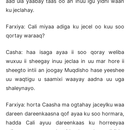
aad ula yaabay taas oo ah inuu igu yidhi waan
ku jeclahay.
Farxiya: Cali miyaa adiga ku jecel oo kuu soo
qortay waraaq?
Casha: haa isaga ayaa ii soo qoray weliba
wuxuu ii sheegay inuu jeclaa in uu mar hore ii
sheegto intii an joogay Muqdisho hase yeeshee
uu waqtigu u saamixi waayay aadna uu uga
shaleynayo.
Farxiya: horta Caasha ma ogtahay jaceylku waa
dareen dareenkaasna qof ayaa ku soo hormara,
hadda Cali ayuu dareenkaas ku horreeyaa