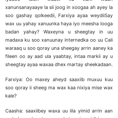
xanunsanayaaye la sii joog in xoogaa ah ayey la
soo gashay qolkeedii, Farxiya ayaa weydiiSay
wax uu yahay xanuunka haya iyo meesha looga
badan yahay? Waxeyna u sheegtay in uu
madaxa ku soo xanuunay internedka oo uu Cali
waraaq u soo qoray una sheegay arrin aaney ka
fileen oo ay aad ula yaabtay, intaa markii ay u
sheegtay ayaa waxaa dhex martay sheekadaan.
Farxiya: Oo maxey aheyd saaxiib muxuu kuu
soo qoray ii sheeg ma wax kaa nixiya mise wax
kale?
Caasha: saaxiibey waxa uu iila yimid arrin aan