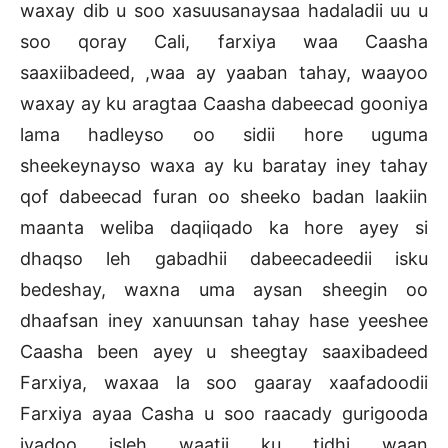
waxay dib u soo xasuusanaysaa hadaladii uu u
soo qoray Cali, farxiya waa Caasha
saaxiibadeed, ,waa ay yaaban tahay, waayoo
waxay ay ku aragtaa Caasha dabeecad gooniya
lama hadleyso oo sidii hore uguma
sheekeynayso waxa ay ku baratay iney tahay
qof dabeecad furan oo sheeko badan laakiin
maanta weliba daqiiqado ka hore ayey si
dhaqso leh gabadhii dabeecadeedii isku
bedeshay, waxna uma aysan sheegin oo
dhaafsan iney xanuunsan tahay hase yeeshee
Caasha been ayey u sheegtay saaxibadeed
Farxiya, waxaa la soo gaaray xaafadoodii
Farxiya ayaa Casha u soo raacady gurigooda
iyadoo isleh waatii ku tidhi waan