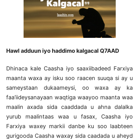
Hawl adduun iyo haddimo kalgacal Q7AAD
Dhinaca kale Caasha iyo saaxiibadeed Farxiya
maanta waxa ay isku soo raacen suuqa si ay u
sameystaan dukaameysi, oo waxa ay ka
faa’iideysanayaan waqtiga waayoo maanta waa
maalin axada sida caaddada u ahna dalalka
yurub maalintaas waa u fasax, Caasha iyo
Farxiya waxey markii danbe ku soo laabteen
gurigooda Caasha waxay sida caadada u aheyd