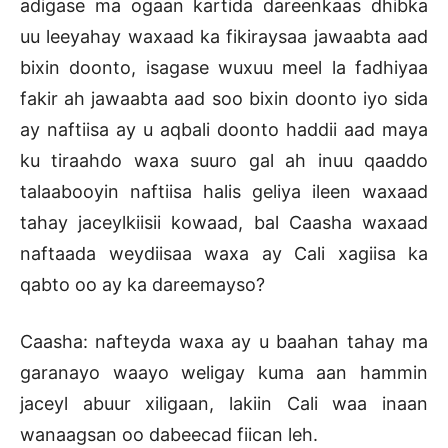
adigase ma ogaan kartida dareenkaas dhibka
uu leeyahay waxaad ka fikiraysaa jawaabta aad
bixin doonto, isagase wuxuu meel la fadhiyaa
fakir ah jawaabta aad soo bixin doonto iyo sida
ay naftiisa ay u aqbali doonto haddii aad maya
ku tiraahdo waxa suuro gal ah inuu qaaddo
talaabooyin naftiisa halis geliya ileen waxaad
tahay jaceylkiisii kowaad, bal Caasha waxaad
naftaada weydiisaa waxa ay Cali xagiisa ka
qabto oo ay ka dareemayso?
Caasha: nafteyda waxa ay u baahan tahay ma
garanayo waayo weligay kuma aan hammin
jaceyl abuur xiligaan, lakiin Cali waa inaan
wanaagsan oo dabeecad fiican leh.