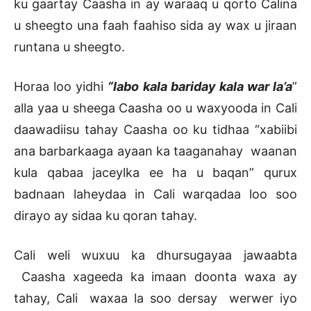
ku gaartay Caasha in ay waraaq u qorto Calina
u sheegto una faah faahiso sida ay wax u jiraan
runtana u sheegto.
Horaa loo yidhi
“labo kala bariday kala war la’a
”
alla yaa u sheega Caasha oo u waxyooda in Cali
daawadiisu tahay Caasha oo ku tidhaa “xabiibi
ana barbarkaaga ayaan ka taaganahay waanan
kula qabaa jaceylka ee ha u baqan” qurux
badnaan laheydaa in Cali warqadaa loo soo
dirayo ay sidaa ku qoran tahay.
Cali weli wuxuu ka dhursugayaa jawaabta
Caasha xageeda ka imaan doonta waxa ay
tahay, Cali waxaa la soo dersay werwer iyo