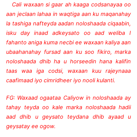
Cali waxaan si gaar ah kaaga codsanayaa oo
aan jeclaan lahaa in waqtiga aan ku maqanahay
la tashiga nafteyda aadan noloshaada ciqaabin,
isku day inaad adkeysato oo aad weliba I
fahanto aniga kuma necbi ee waxaan kaliya aan
ubaahanahay fursad aan ku soo fikiro, marka
noloshaada dhib ha u horseedin hana kalifin
taas waa iga codsi, waxaan kuu rajeynaaa
caafimaad iyo cimridheer iyo nooli kulanti.
FG: Waxaad ogaataa Caliyow in noloshaada ay
tahay teyda oo kale marka noloshaada hadii
aad dhib u geysato teydana dhib ayaad u
geysatay ee ogow.