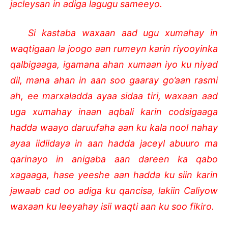
jacleysan in adiga lagugu sameeyo.
Si kastaba waxaan aad ugu xumahay in
waqtigaan la joogo aan rumeyn karin riyooyinka
qalbigaaga, igamana ahan xumaan iyo ku niyad
dil, mana ahan in aan soo gaaray go’aan rasmi
ah, ee marxaladda ayaa sidaa tiri, waxaan aad
uga xumahay inaan aqbali karin codsigaaga
hadda waayo daruufaha aan ku kala nool nahay
ayaa iidiidaya in aan hadda jaceyl abuuro ma
qarinayo in anigaba aan dareen ka qabo
xagaaga, hase yeeshe aan hadda ku siin karin
jawaab cad oo adiga ku qancisa, lakiin Caliyow
waxaan ku leeyahay isii waqti aan ku soo fikiro.