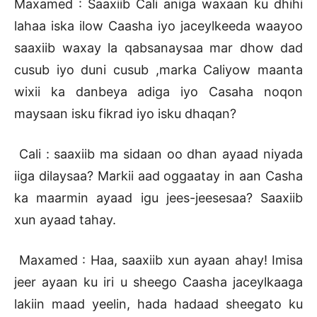
Maxamed : Saaxiib Cali aniga waxaan ku dhihi
lahaa iska ilow Caasha iyo jaceylkeeda waayoo
saaxiib waxay la qabsanaysaa mar dhow dad
cusub iyo duni cusub ,marka Caliyow maanta
wixii ka danbeya adiga iyo Casaha noqon
maysaan isku fikrad iyo isku dhaqan?
Cali : saaxiib ma sidaan oo dhan ayaad niyada
iiga dilaysaa? Markii aad oggaatay in aan Casha
ka maarmin ayaad igu jees-jeesesaa? Saaxiib
xun ayaad tahay.
Maxamed : Haa, saaxiib xun ayaan ahay! Imisa
jeer ayaan ku iri u sheego Caasha jaceylkaaga
lakiin maad yeelin, hada hadaad sheegato ku