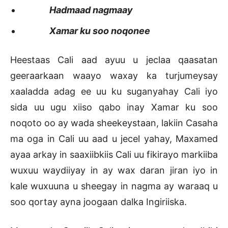
Hadmaad nagmaay
Xamar ku soo noqonee
Heestaas Cali aad ayuu u jeclaa qaasatan
geeraarkaan waayo waxay ka turjumeysay
xaaladda adag ee uu ku suganyahay Cali iyo
sida uu ugu xiiso qabo inay Xamar ku soo
noqoto oo ay wada sheekeystaan, lakiin Casaha
ma oga in Cali uu aad u jecel yahay, Maxamed
ayaa arkay in saaxiibkiis Cali uu fikirayo markiiba
wuxuu waydiiyay in ay wax daran jiran iyo in
kale wuxuuna u sheegay in nagma ay waraaq u
soo qortay ayna joogaan dalka Ingiriiska.