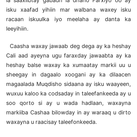
la saaxiibtay gabadh la dhaho Farxiyo oo ay
isku xaafad yihiin mar walbana waxey isku
racaan iskuulka iyo meelaha ay danta ka
leeyihiin.
Caasha waxay jawaab deg dega ay ka heshay
Cali aad ayeyna ugu faraxday jawaabta ay ka
heshay balse waxay ka xumaatay markii uu u
sheegay in dagaalo xoogani ay ka dilaacen
magaalada Muqdisho sidaana ay isku waayeen,
wuxuu kaloo ka codsaday in taleefankeeda ay u
soo qorto si ay u wada hadlaan, waxayna
markiiba Cashaa bilowday in ay waraaq u dirto
waxayna u raacisay taleefonkeeda.