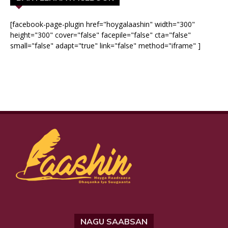
[facebook-page-plugin href="hoygalaashin" width="300"
height="300" cover="false" facepile="false" cta="false"
small="false" adapt="true" link="false" method="iframe" ]
NAGU SAABSAN