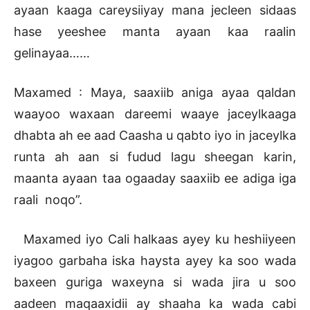
ayaan kaaga careysiiyay mana jecleen sidaas
hase yeeshee manta ayaan kaa raalin
gelinayaa……
Maxamed : Maya, saaxiib aniga ayaa qaldan
waayoo waxaan dareemi waaye jaceylkaaga
dhabta ah ee aad Caasha u qabto iyo in jaceylka
runta ah aan si fudud lagu sheegan karin,
maanta ayaan taa ogaaday saaxiib ee adiga iga
raali noqo”.
Maxamed iyo Cali halkaas ayey ku heshiiyeen
iyagoo garbaha iska haysta ayey ka soo wada
baxeen guriga waxeyna si wada jira u soo
aadeen maqaaxidii ay shaaha ka wada cabi