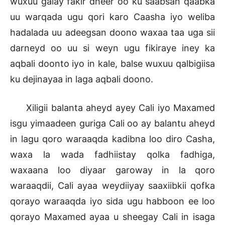
wuxuu galay fakir dheer oo ku saabsan qaabka
uu warqada ugu qori karo Caasha iyo weliba
hadalada uu adeegsan doono waxaa taa uga sii
darneyd oo uu si weyn ugu fikiraye iney ka
aqbali doonto iyo in kale, balse wuxuu qalbigiisa
ku dejinayaa in laga aqbali doono.
Xiligii balanta aheyd ayey Cali iyo Maxamed
isgu yimaadeen guriga Cali oo ay balantu aheyd
in lagu qoro waraaqda kadibna loo diro Casha,
waxa la wada fadhiistay qolka fadhiga,
waxaana loo diyaar garoway in la qoro
waraaqdii, Cali ayaa weydiiyay saaxiibkii qofka
qorayo waraaqda iyo sida ugu habboon ee loo
qorayo Maxamed ayaa u sheegay Cali in isaga