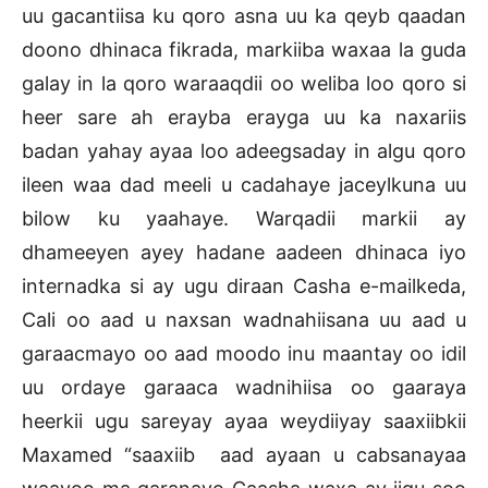
uu gacantiisa ku qoro asna uu ka qeyb qaadan
doono dhinaca fikrada, markiiba waxaa la guda
galay in la qoro waraaqdii oo weliba loo qoro si
heer sare ah erayba erayga uu ka naxariis
badan yahay ayaa loo adeegsaday in algu qoro
ileen waa dad meeli u cadahaye jaceylkuna uu
bilow ku yaahaye. Warqadii markii ay
dhameeyen ayey hadane aadeen dhinaca iyo
internadka si ay ugu diraan Casha e-mailkeda,
Cali oo aad u naxsan wadnahiisana uu aad u
garaacmayo oo aad moodo inu maantay oo idil
uu ordaye garaaca wadnihiisa oo gaaraya
heerkii ugu sareyay ayaa weydiiyay saaxiibkii
Maxamed “saaxiib aad ayaan u cabsanayaa