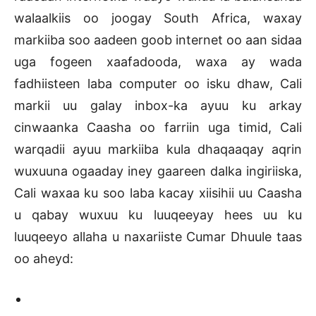
walaalkiis oo joogay South Africa, waxay
markiiba soo aadeen goob internet oo aan sidaa
uga fogeen xaafadooda, waxa ay wada
fadhiisteen laba computer oo isku dhaw, Cali
markii uu galay inbox-ka ayuu ku arkay
cinwaanka Caasha oo farriin uga timid, Cali
warqadii ayuu markiiba kula dhaqaaqay aqrin
wuxuuna ogaaday iney gaareen dalka ingiriiska,
Cali waxaa ku soo laba kacay xiisihii uu Caasha
u qabay wuxuu ku luuqeeyay hees uu ku
luuqeeyo allaha u naxariiste Cumar Dhuule taas
oo aheyd: