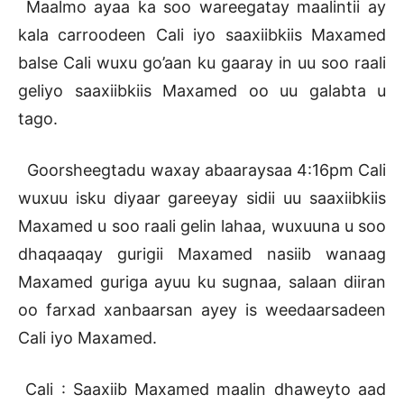
Maalmo ayaa ka soo wareegatay maalintii ay
kala carroodeen Cali iyo saaxiibkiis Maxamed
balse Cali wuxu go’aan ku gaaray in uu soo raali
geliyo saaxiibkiis Maxamed oo uu galabta u
tago.
Goorsheegtadu waxay abaaraysaa 4:16pm Cali
wuxuu isku diyaar gareeyay sidii uu saaxiibkiis
Maxamed u soo raali gelin lahaa, wuxuuna u soo
dhaqaaqay gurigii Maxamed nasiib wanaag
Maxamed guriga ayuu ku sugnaa, salaan diiran
oo farxad xanbaarsan ayey is weedaarsadeen
Cali iyo Maxamed.
Cali : Saaxiib Maxamed maalin dhaweyto aad