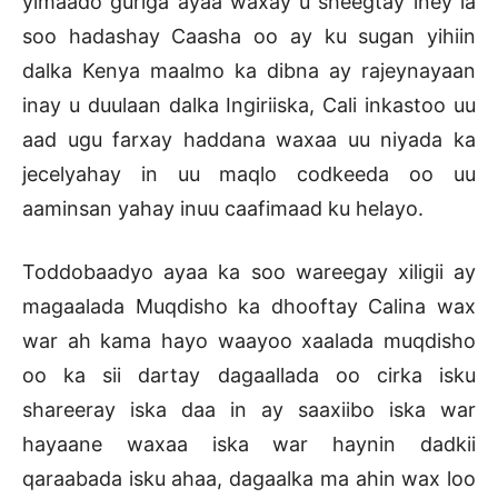
yimaado guriga ayaa waxay u sheegtay iney la
soo hadashay Caasha oo ay ku sugan yihiin
dalka Kenya maalmo ka dibna ay rajeynayaan
inay u duulaan dalka Ingiriiska, Cali inkastoo uu
aad ugu farxay haddana waxaa uu niyada ka
jecelyahay in uu maqlo codkeeda oo uu
aaminsan yahay inuu caafimaad ku helayo.
Toddobaadyo ayaa ka soo wareegay xiligii ay
magaalada Muqdisho ka dhooftay Calina wax
war ah kama hayo waayoo xaalada muqdisho
oo ka sii dartay dagaallada oo cirka isku
shareeray iska daa in ay saaxiibo iska war
hayaane waxaa iska war haynin dadkii
qaraabada isku ahaa, dagaalka ma ahin wax loo