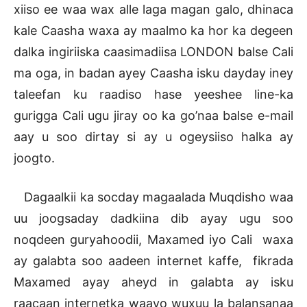
xiiso ee waa wax alle laga magan galo, dhinaca
kale Caasha waxa ay maalmo ka hor ka degeen
dalka ingiriiska caasimadiisa LONDON balse Cali
ma oga, in badan ayey Caasha isku dayday iney
taleefan ku raadiso hase yeeshee line-ka
gurigga Cali ugu jiray oo ka go’naa balse e-mail
aay u soo dirtay si ay u ogeysiiso halka ay
joogto.
Dagaalkii ka socday magaalada Muqdisho waa
uu joogsaday dadkiina dib ayay ugu soo
noqdeen guryahoodii, Maxamed iyo Cali waxa
ay galabta soo aadeen internet kaffe, fikrada
Maxamed ayay aheyd in galabta ay isku
raacaan internetka waayo wuxuu la balansanaa