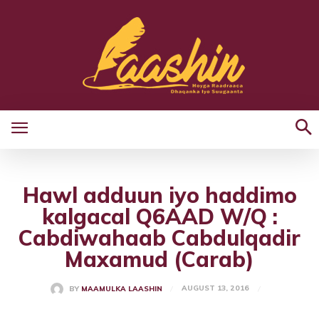
Hawl adduun iyo haddimo
kalgacal Q6AAD W/Q :
Cabdiwahaab Cabdulqadir
Maxamud (Carab)
AUGUST 13, 2016
BY
MAAMULKA LAASHIN