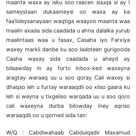
maanta waxa ay isku soo raacen suuqa si ay I
sameystaan dukaameysi oo waxa ay ka
faa’iideysanayaan waqtiga waayoo maanta waa
maalin axada sida caadada u ahna dalalka yurub
maalintaas waa u fasax, Casaha iyo Farxiya
waxey markii danbe ku soo laabteen gurigooda
Casha waxay sida caadada u aheyd ay
bilaawday in ay furto inbox-ked waxeyna
aragtay waraaq uu u soo qoray Cali waxey si
dhaqso leh u furtay waraaqdii oo xiiso gaara ku
leh si weyna u tixgeliso warqada uu u soo qoro
cali waxeyna durba bilowday iney aqriso
waraaqdii oo u qorned sida tan:
W/Q : Cabdiwahaab Cabdulqadir Maxamud