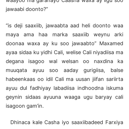
waayoo ma garanayo Caasha waxa ay iigu soo
jawaabi doonto?”
“is deji saaxiib, jawaabta aad heli doonto waa
maya ama haa marka saaxiib weynu arki
doonaa waxa ay ku soo jawaabto” Maxamed
ayaa sidaa ku yidhi Cali, welise Cali niyadiisa ma
degana isagoo wal welsan oo naxdina ka
muuqata ayuu soo aaday gurigiisa, balse
habeenkaas oo idil Cali ma uusan jiifan sariirta
ayuu dul fadhiyay labadiisa indhoodna iskuma
geynin sidaas ayuuna waaga ugu baryay cali
isagoon gam’in.
Dhinaca kale Casha iyo saaxiibadeed Farxiya