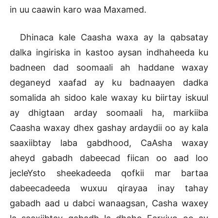
in uu caawin karo waa Maxamed.
Dhinaca kale Caasha waxa ay la qabsatay
dalka ingiriska in kastoo aysan indhaheeda ku
badneen dad soomaali ah haddane waxay
deganeyd xaafad ay ku badnaayen dadka
somalida ah sidoo kale waxay ku biirtay iskuul
ay dhigtaan arday soomaali ha, markiiba
Caasha waxay dhex gashay ardaydii oo ay kala
saaxiibtay laba gabdhood, CaAsha waxay
aheyd gabadh dabeecad fiican oo aad loo
jecleYsto sheekadeeda qofkii mar bartaa
dabeecadeeda wuxuu qirayaa inay tahay
gabadh aad u dabci wanaagsan, Casha waxey