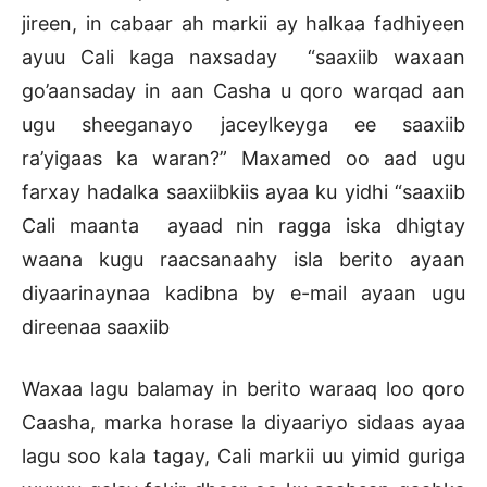
jireen, in cabaar ah markii ay halkaa fadhiyeen
ayuu Cali kaga naxsaday “saaxiib waxaan
go’aansaday in aan Casha u qoro warqad aan
ugu sheeganayo jaceylkeyga ee saaxiib
ra’yigaas ka waran?” Maxamed oo aad ugu
farxay hadalka saaxiibkiis ayaa ku yidhi “saaxiib
Cali maanta ayaad nin ragga iska dhigtay
waana kugu raacsanaahy isla berito ayaan
diyaarinaynaa kadibna by e-mail ayaan ugu
direenaa saaxiib
Waxaa lagu balamay in berito waraaq loo qoro
Caasha, marka horase la diyaariyo sidaas ayaa
lagu soo kala tagay, Cali markii uu yimid guriga