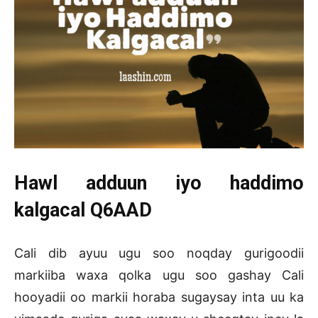
Hawl adduun iyo haddimo
kalgacal Q6AAD
Cali dib ayuu ugu soo noqday gurigoodii
markiiba waxa qolka ugu soo gashay Cali
hooyadii oo markii horaba sugaysay inta uu ka