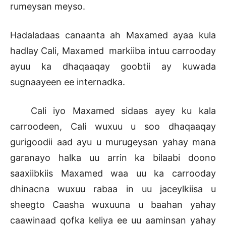
rumeysan meyso.
Hadaladaas canaanta ah Maxamed ayaa kula
hadlay Cali, Maxamed markiiba intuu carrooday
ayuu ka dhaqaaqay goobtii ay kuwada
sugnaayeen ee internadka.
Cali iyo Maxamed sidaas ayey ku kala
carroodeen, Cali wuxuu u soo dhaqaaqay
gurigoodii aad ayu u murugeysan yahay mana
garanayo halka uu arrin ka bilaabi doono
saaxiibkiis Maxamed waa uu ka carrooday
dhinacna wuxuu rabaa in uu jaceylkiisa u
sheegto Caasha wuxuuna u baahan yahay
caawinaad qofka keliya ee uu aaminsan yahay