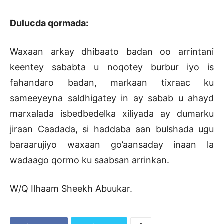
Dulucda qormada:
Waxaan arkay dhibaato badan oo arrintani
keentey sababta u noqotey burbur iyo is
fahandaro badan, markaan tixraac ku
sameeyeyna saldhigatey in ay sabab u ahayd
marxalada isbedbedelka xiliyada ay dumarku
jiraan Caadada, si haddaba aan bulshada ugu
baraarujiyo waxaan go’aansaday inaan la
wadaago qormo ku saabsan arrinkan.
W/Q Ilhaam Sheekh Abuukar.