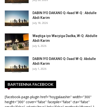
DABIN IYO DAKANO Q-4aad W-Q : Abdulle
Abdi Karim
July 18, 2026
Waqtiga iyo Wacyiga Dadka, W-Q: Abdulle
Abdi Karim
July 6, 2026
DABIN IYO DAKANO Q-3aad W-Q: Abdulle
Abdi Karim
July 1, 2026
BARTEENNA FACEBOOK
[facebook-page-plugin href="hoygalaashin" width="300"
height="300" cover="false" facepile="false" cta="false"
small="false" adapt="true" link="false" method="iframe" ]