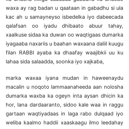
waxa ay rag badan u qaataan in gabadhu si ula
kac ah u samayneyso isbedelka iyo dabeecada
qalafsan oo iyadu dhibaato abuur tahay,
xaalkuse sidaa ka duwan oo waqtigaas dumarka
iyagaaba naxariis u baahan waxaana daliil kuugu
filan RABBI ayaba ka dhaafay waajibkii uu ku
lahaa sida salaadda, soonka iyo xajkaba,
marka waxaa iyana mudan in haweenaydu
macalin u noqoto lammaanaheeda aan nolosha
dumarka waxba ka ogeyn inta aysan dhicin ka
hor, lana dardaaranto, sidoo kale waa in raggu
gartaan waqtiyadaas in laga rabo dulqaad iyo
weliba kaalmo haddii xaaskaagu ilmo leedahay