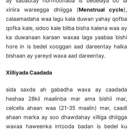
ay sababtay hormoonada is bedelaya oo la
xiriira wareegga dhiigga (
Menstrual cycle
),
calaamadaha waa lagu kala duwan yahay qofba
qofka kale, sidoo kale bilba bisha kalena waa ay
ka duwanaan karaan waxaa laga yaabaa bishi
hore in is bedel xooggan aad dareentay halka
bishaan ay yareyd waxa aad dareentay.
Xilliyada Caadada
sida saxda ah gabadha waxa ay caadada
heshaa 28kii maalinba mar ama bishii mar,
celcelis ahaan waa (21-35 maalin) mar, caadi
ahaan marka ay soo dhawdahay xilliga dhiigga
waxaa haweenka intooda badan is bedel ku