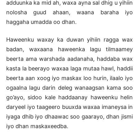
adduunka ka mid ah, waxa ayna sal dhig u yihiin
nolosha guud ahaan, waana baraha iyo
haggaha umadda oo dhan.
Haweenku waxay ka duwan yihiin ragga wax
badan, waxaana haweenka lagu tilmaamey
beerta ama warshada aadanaha, haddaba wax
kasta la beerayo waxaa laga mutaa hawl, haddii
beerta aan xoog iyo maskax loo hurin, ilaalo iyo
ogaalna lagu darin deleg wanaagsan kama soo
go’ayo, sidoo kale haddaanay haweenku helin
daryeel iyo taageero buuxda waxaa imaneysa in
iyaga dhib iyo dhaawac soo gaarayo, dhan jismi
iyo dhan maskaxeedba.