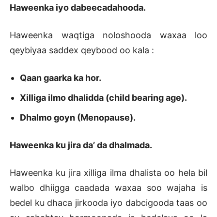
Haweenka iyo dabeecadahooda.
Haweenka waqtiga noloshooda waxaa loo
qeybiyaa saddex qeybood oo kala :
Qaan gaarka ka hor.
Xilliga ilmo dhalidda (child bearing age).
Dhalmo goyn (Menopause).
Haweenka ku jira da’ da dhalmada.
Haweenka ku jira xilliga ilma dhalista oo hela bil
walbo dhiigga caadada waxaa soo wajaha is
bedel ku dhaca jirkooda iyo dabcigooda taas oo