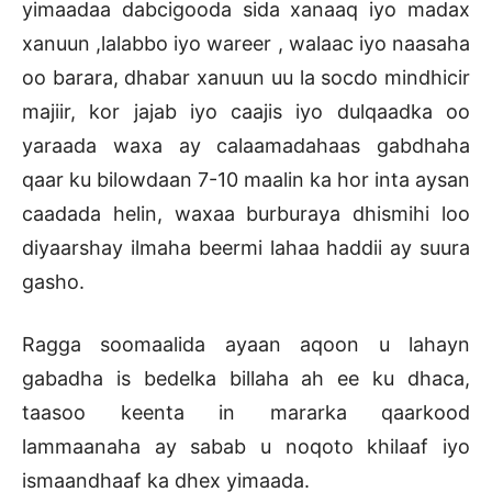
yimaadaa dabcigooda sida xanaaq iyo madax
xanuun ,lalabbo iyo wareer , walaac iyo naasaha
oo barara, dhabar xanuun uu la socdo mindhicir
majiir, kor jajab iyo caajis iyo dulqaadka oo
yaraada waxa ay calaamadahaas gabdhaha
qaar ku bilowdaan 7-10 maalin ka hor inta aysan
caadada helin, waxaa burburaya dhismihi loo
diyaarshay ilmaha beermi lahaa haddii ay suura
gasho.
Ragga soomaalida ayaan aqoon u lahayn
gabadha is bedelka billaha ah ee ku dhaca,
taasoo keenta in mararka qaarkood
lammaanaha ay sabab u noqoto khilaaf iyo
ismaandhaaf ka dhex yimaada.