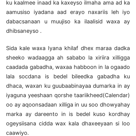
ku kaalmee inaad ka kaxeyso ilmaha ama ad ka
aamusiso iyadana aad erayo naxariis leh iyo
dabacsanaan u muujiso ka ilaalisid waxa ay
dhibsaneyso .
Sida kale waxa Iyana khilaf dhex maraa dadka
sheeko wadaagga ah sababo la xiriira xilligga
caadada gabadha, waxaa habboon in la ogaado
lala socdana is bedel bileedka gabadha ku
dhaca, waxan ku guubaabinayaa dumarka in ay
iyaguna yeeshaan qorshe taariikheed(Calendar)
oo ay aqoonsadaan xilliga in uu soo dhowyahay
marka ay dareento in is bedel kuso kordhay
ogeysiisana cidda wax kala dhaxeeyaan si loo
caawiyo.