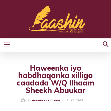
Haweenka iyo
habdhaqanka xilliga
caadada W/Q Ilhaam
Sheekh Abuukar
JULY 2, 2016
BY
MAAMULKA LAASHIN