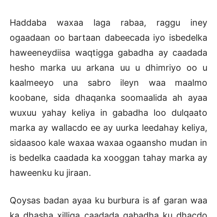
Haddaba waxaa laga rabaa, raggu iney
ogaadaan oo bartaan dabeecada iyo isbedelka
haweeneydiisa waqtigga gabadha ay caadada
hesho marka uu arkana uu u dhimriyo oo u
kaalmeeyo una sabro ileyn waa maalmo
koobane, sida dhaqanka soomaalida ah ayaa
wuxuu yahay keliya in gabadha loo dulqaato
marka ay wallacdo ee ay uurka leedahay keliya,
sidaasoo kale waxaa waxaa ogaansho mudan in
is bedelka caadada ka xooggan tahay marka ay
haweenku ku jiraan.
Qoysas badan ayaa ku burbura is af garan waa
ka dhasha xilliga caadada gabadha ku dhacdo