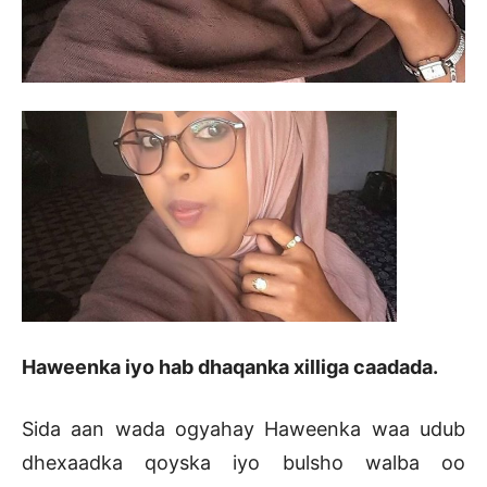
Haweenka iyo hab dhaqanka xilliga caadada.
Sida aan wada ogyahay Haweenka waa udub
dhexaadka qoyska iyo bulsho walba oo