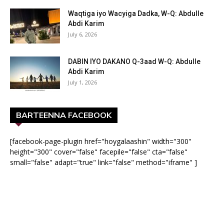
Waqtiga iyo Wacyiga Dadka, W-Q: Abdulle
Abdi Karim
July 6, 2026
DABIN IYO DAKANO Q-3aad W-Q: Abdulle
Abdi Karim
July 1, 2026
BARTEENNA FACEBOOK
[facebook-page-plugin href="hoygalaashin" width="300"
height="300" cover="false" facepile="false" cta="false"
small="false" adapt="true" link="false" method="iframe" ]