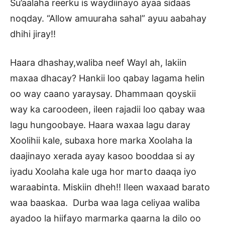
Su’aalaha reerku is waydiinayo ayaa sidaas
noqday. “Allow amuuraha sahal” ayuu aabahay
dhihi jiray!!
Haara dhashay,waliba neef Wayl ah, lakiin
maxaa dhacay? Hankii loo qabay lagama helin
oo way caano yaraysay. Dhammaan qoyskii
way ka caroodeen, ileen rajadii loo qabay waa
lagu hungoobaye. Haara waxaa lagu daray
Xoolihii kale, subaxa hore marka Xoolaha la
daajinayo xerada ayay kasoo booddaa si ay
iyadu Xoolaha kale uga hor marto daaqa iyo
waraabinta. Miskiin dheh!! Ileen waxaad barato
waa baaskaa. Durba waa laga celiyaa waliba
ayadoo la hiifayo marmarka qaarna la dilo oo