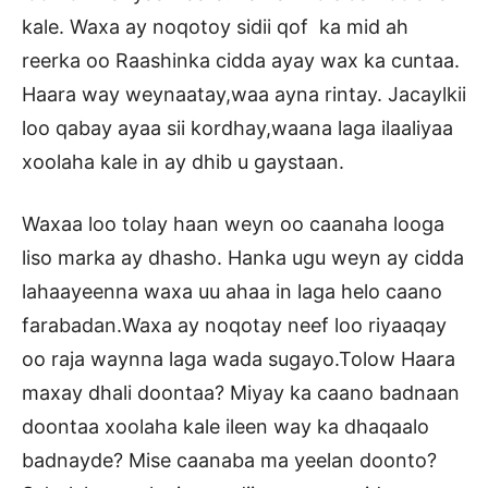
kale. Waxa ay noqotoy sidii qof ka mid ah
reerka oo Raashinka cidda ayay wax ka cuntaa.
Haara way weynaatay,waa ayna rintay. Jacaylkii
loo qabay ayaa sii kordhay,waana laga ilaaliyaa
xoolaha kale in ay dhib u gaystaan.
Waxaa loo tolay haan weyn oo caanaha looga
liso marka ay dhasho. Hanka ugu weyn ay cidda
lahaayeenna waxa uu ahaa in laga helo caano
farabadan.Waxa ay noqotay neef loo riyaaqay
oo raja waynna laga wada sugayo.Tolow Haara
maxay dhali doontaa? Miyay ka caano badnaan
doontaa xoolaha kale ileen way ka dhaqaalo
badnayde? Mise caanaba ma yeelan doonto?