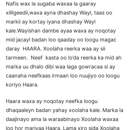
Nafis wax la sugaba waxaa la gaaray
xilligeedii,waxa ayna dhashay Wayl, taas oo
markii ay kortay iyana dhashay Wayl
kale.Wayishan dambe ayaa waxa ay noqotay
mid jacayl badan loo qaaday oo loogu magac
daray HAARA. Xoolaha reerka waa ay sii
tarmeen. Neef kasta oo lo’da reerka ka mid ah
marka uu dhalo dibi waa laga gowracaa si ay
caanaha neefkaas irmaan loo nuujiyo oo loogu
koriyo Haara.
Haara waxa ay noqotay neefka loogu
dhaqaaleyn badan yahay xoolaha kale. Marka la
daajinayo ama la waraabinayo Xoolaha waxaa
loo hor mariyaa Haara. Lama xiro sida Xoolaha