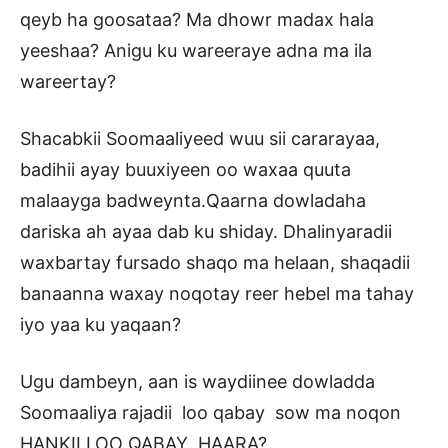
qeyb ha goosataa? Ma dhowr madax hala
yeeshaa? Anigu ku wareeraye adna ma ila
wareertay?
Shacabkii Soomaaliyeed wuu sii cararayaa,
badihii ayay buuxiyeen oo waxaa quuta
malaayga badweynta.Qaarna dowladaha
dariska ah ayaa dab ku shiday. Dhalinyaradii
waxbartay fursado shaqo ma helaan, shaqadii
banaanna waxay noqotay reer hebel ma tahay
iyo yaa ku yaqaan?
Ugu dambeyn, aan is waydiinee dowladda
Soomaaliya rajadii loo qabay sow ma noqon
HANKII LOO QABAY HAARA?.