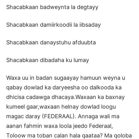
Shacabkaan badweynta la degtayy
Shacabkaan damiirkoodii la iibsaday
Shacabkaan danaystuhu afduubta
Shacabkaan dibadaha ku lumay
Waxa uu in badan sugaayay hamuun weyna u
qabay dowlad ka daryeesha oo dalkooda ka
dhicisa cadawga dhacaya.Waxaan ka baxnay
kumeel gaar,waxaan helnay dowlad loogu
magac daray (FEDERAAL). Annaga wali ma
aanan fahmin waxa loola jeedo Federaal,
Toloow ma toban calan hala qaataa? Ma qoloba