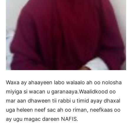
Waxa ay ahaayeen labo walaalo ah oo nolosha
miyiga si wacan u garanaaya.Waalidkood oo
mar aan dhaween tii rabbi u timid ayay dhaxal
uga heleen neef sac ah oo riman, neefkaas oo
ay ugu magac dareen NAFIS.