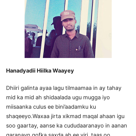
Hanadyadii Hiilka Waayey
Dhiiri galinta ayaa lagu tilmaamaa in ay tahay
mid ka mid ah shidaalada ugu mugga iyo
miisaanka culus ee bini’aadamku ku
shaqeeyo.Waxaa jirta xikmad maqal ahaan igu
soo gaartay, aanse ka cududaaranayo in aanan
garanayn qofka saxda ah ee yiri, taas oo