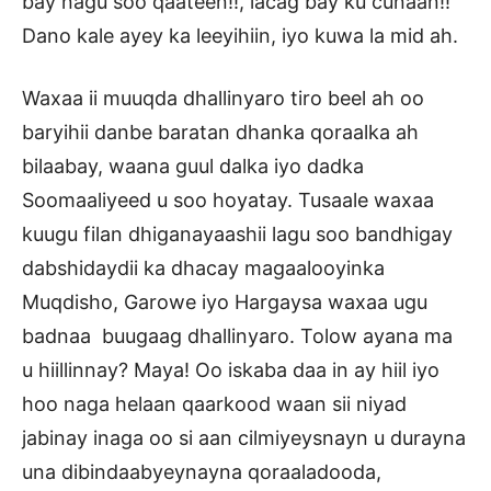
bay nagu soo qaateen!!, lacag bay ku cunaan!!
Dano kale ayey ka leeyihiin, iyo kuwa la mid ah.
Waxaa ii muuqda dhallinyaro tiro beel ah oo
baryihii danbe baratan dhanka qoraalka ah
bilaabay, waana guul dalka iyo dadka
Soomaaliyeed u soo hoyatay. Tusaale waxaa
kuugu filan dhiganayaashii lagu soo bandhigay
dabshidaydii ka dhacay magaalooyinka
Muqdisho, Garowe iyo Hargaysa waxaa ugu
badnaa buugaag dhallinyaro. Tolow ayana ma
u hiillinnay? Maya! Oo iskaba daa in ay hiil iyo
hoo naga helaan qaarkood waan sii niyad
jabinay inaga oo si aan cilmiyeysnayn u durayna
una dibindaabyeynayna qoraaladooda,