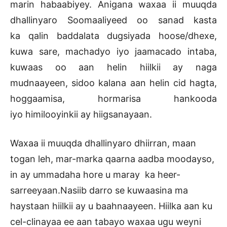
marin habaabiyey. Anigana waxaa ii muuqda
dhallinyaro Soomaaliyeed oo sanad kasta
ka qalin baddalata dugsiyada hoose/dhexe,
kuwa sare, machadyo iyo jaamacado intaba,
kuwaas oo aan helin hiilkii ay naga
mudnaayeen, sidoo kalana aan helin cid hagta,
hoggaamisa, hormarisa hankooda
iyo himilooyinkii ay hiigsanayaan.
Waxaa ii muuqda dhallinyaro dhiirran, maan
togan leh, mar-marka qaarna aadba moodayso,
in ay ummadaha hore u maray ka heer-
sarreeyaan.Nasiib darro se kuwaasina ma
haystaan hiilkii ay u baahnaayeen. Hiilka aan ku
cel-clinayaa ee aan tabayo waxaa ugu weyni