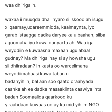
waa dhiirigalin.
waxaa ii muuqda dhallinyaro si iskood ah isugu
xilqaamay,uqareemmidda, kaalmaynta, iyo
garab istaagga dadka daryeelka u baahan, siiba
agoomaha iyo kuwa danyarta ah. Waa iga
weyddiin e kuwaasna maxaan ugu abaal
gudnay? Ma dhiirigalinay si ay howsha ugu
sii dhiiradaan? In kasta oo warcelimaha
weyddiimahaasi kuwa taban u
badanyihiin, bal aan soo qaato oraahyada
caanka ah ee dadka masaakiinta caawiya inta
badan Soomaalida qaarkood ku
yiraahdaan kuwaas oo ay ka mid yihiin: NGO