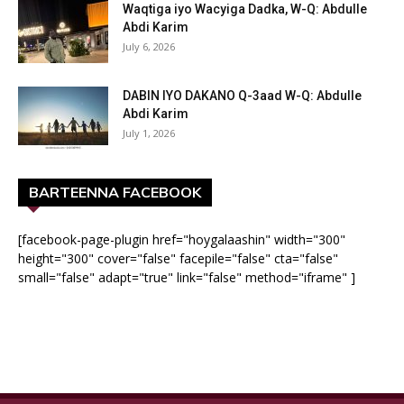
Waqtiga iyo Wacyiga Dadka, W-Q: Abdulle
Abdi Karim
July 6, 2026
DABIN IYO DAKANO Q-3aad W-Q: Abdulle
Abdi Karim
July 1, 2026
BARTEENNA FACEBOOK
[facebook-page-plugin href="hoygalaashin" width="300"
height="300" cover="false" facepile="false" cta="false"
small="false" adapt="true" link="false" method="iframe" ]