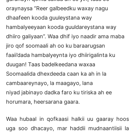
oraynaysa “Reer galbeedku waxay nagu
dhaafeen kooda guuleystana way
hambalyeeyaan kooda guuldareystana way
dhiiro galiyaan”. Waa dhif iyo naadir ama maba
jiro qof soomaali ah oo ku baraarugsan
faaii’dada hambalyeynta iyo dhiirigalinta ku
duugan! Taas badelkeedana waxaa
Soomaalida dhexdeeda caan ka ah in la
cambaareynayo, la maagayo, lana
niyad jabinayo dadka faro ku tiriska ah ee
horumara, heersarana gaara.
Waa hubaal in qofkaasi halkii uu gaaray hoos
uga soo dhacayo, mar haddii mudnaantiisii la