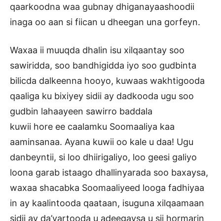
qaarkoodna waa gubnay dhiganayaashoodii
inaga oo aan si fiican u dheegan una gorfeyn.
Waxaa ii muuqda dhalin isu xilqaantay soo
sawiridda, soo bandhigidda iyo soo gudbinta
bilicda dalkeenna hooyo, kuwaas wakhtigooda
qaaliga ku bixiyey sidii ay dadkooda ugu soo
gudbin lahaayeen sawirro baddala
kuwii hore ee caalamku Soomaaliya kaa
aaminsanaa. Ayana kuwii oo kale u daa! Ugu
danbeyntii, si loo dhiirigaliyo, loo geesi galiyo
loona garab istaago dhallinyarada soo baxaysa,
waxaa shacabka Soomaaliyeed looga fadhiyaa
in ay kaalintooda qaataan, isuguna xilqaamaan
sidii ay da’yartooda u adeegaysa u sii hormarin