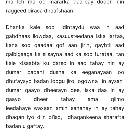
ma leh ma oo mararka qaarbay doqon nin
raggeed diraca dhaafshaan.
Dhanka kale soo jidintaydu waa in aad
gabdhaas ilowdaa, xasuusteedana iska jartaa,
kana soo qaadaa qof aan jirin, qaybtii aad
qalbigaaga ka siisayna aad ka soo furataa, tan
kale xisaabta ku darso in aad tahay nin ay
dumar badani dusha ka eeganayaan oo
dhufaysyo badan loogu jiro, ogowna in aysan
dumar qaayo dheerayn dee, iska daa in ay
qaayo dheer tahay ama qiimo
leedahaye waxaan amin sanahay in ay tahay
dhaqan iyo diin bi’iso, dhaqankeena sharafta
badan u gaftay.