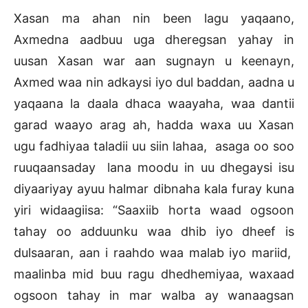
Xasan ma ahan nin been lagu yaqaano,
Axmedna aadbuu uga dheregsan yahay in
uusan Xasan war aan sugnayn u keenayn,
Axmed waa nin adkaysi iyo dul baddan, aadna u
yaqaana la daala dhaca waayaha, waa dantii
garad waayo arag ah, hadda waxa uu Xasan
ugu fadhiyaa taladii uu siin lahaa, asaga oo soo
ruuqaansaday lana moodu in uu dhegaysi isu
diyaariyay ayuu halmar dibnaha kala furay kuna
yiri widaagiisa: “Saaxiib horta waad ogsoon
tahay oo adduunku waa dhib iyo dheef is
dulsaaran, aan i raahdo waa malab iyo mariid,
maalinba mid buu ragu dhedhemiyaa, waxaad
ogsoon tahay in mar walba ay wanaagsan