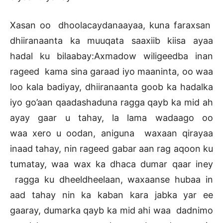
Xasan oo dhoolacaydanaayaa, kuna faraxsan
dhiiranaanta ka muuqata saaxiib kiisa ayaa
hadal ku bilaabay:Axmadow wiligeedba inan
rageed kama sina garaad iyo maaninta, oo waa
loo kala badiyay, dhiiranaanta goob ka hadalka
iyo go’aan qaadashaduna ragga qayb ka mid ah
ayay gaar u tahay, la lama wadaago oo
waa xero u oodan, aniguna waxaan qirayaa
inaad tahay, nin rageed gabar aan rag aqoon ku
tumatay, waa wax ka dhaca dumar qaar iney
ragga ku dheeldheelaan, waxaanse hubaa in
aad tahay nin ka kaban kara jabka yar ee
gaaray, dumarka qayb ka mid ahi waa dadnimo