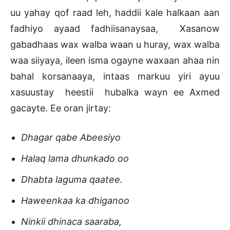
uu yahay qof raad leh, haddii kale halkaan aan
fadhiyo ayaad fadhiisanaysaa, Xasanow
gabadhaas wax walba waan u huray, wax walba
waa siiyaya, ileen isma ogayne waxaan ahaa nin
bahal korsanaaya, intaas markuu yiri ayuu
xasuustay heestii hubalka wayn ee Axmed
gacayte. Ee oran jirtay:
Dhagar qabe Abeesiyo
Halaq lama dhunkado oo
Dhabta laguma qaatee.
Haweenkaa ka dhiganoo
Ninkii dhinaca saaraba,