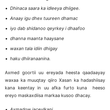
Dhinaca saara ka idleeya dhiigee.
Anaay igu dhex tuureen dhamac
iyo dab shidanoo qeyrkey i dhaafoo
dhanna maanta haaysane
waxan tala idiin dhigay
haku dhiiranaanina.
Axmed goortii uu ereyada heesta qaadaayay
waxaa ka muuqtay qiiro Xasan ka hadashiisay
kana keentay in uu afka furto kuna heeso
ereyo maskaxdiisa markaa kusoo dhacay.
Axmadow jaceylkani