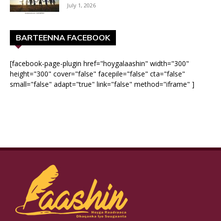
July 1, 2026
BARTEENNA FACEBOOK
[facebook-page-plugin href="hoygalaashin" width="300"
height="300" cover="false" facepile="false" cta="false"
small="false" adapt="true" link="false" method="iframe" ]