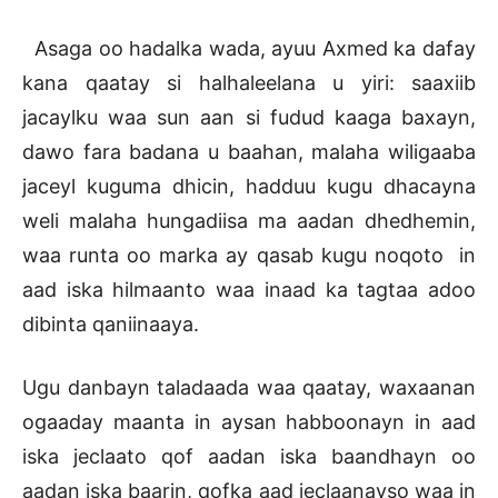
Asaga oo hadalka wada, ayuu Axmed ka dafay
kana qaatay si halhaleelana u yiri: saaxiib
jacaylku waa sun aan si fudud kaaga baxayn,
dawo fara badana u baahan, malaha wiligaaba
jaceyl kuguma dhicin, hadduu kugu dhacayna
weli malaha hungadiisa ma aadan dhedhemin,
waa runta oo marka ay qasab kugu noqoto in
aad iska hilmaanto waa inaad ka tagtaa adoo
dibinta qaniinaaya.
Ugu danbayn taladaada waa qaatay, waxaanan
ogaaday maanta in aysan habboonayn in aad
iska jeclaato qof aadan iska baandhayn oo
aadan iska baarin, qofka aad jeclaanayso waa in