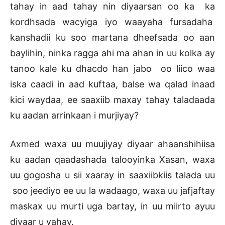
tahay in aad tahay nin diyaarsan oo ka ka
kordhsada wacyiga iyo waayaha fursadaha
kanshadii ku soo martana dheefsada oo aan
baylihin, ninka ragga ahi ma ahan in uu kolka ay
tanoo kale ku dhacdo han jabo oo liico waa
iska caadi in aad kuftaa, balse wa qalad inaad
kici waydaa, ee saaxiib maxay tahay taladaada
ku aadan arrinkaan i murjiyay?
Axmed waxa uu muujiyay diyaar ahaanshihiisa
ku aadan qaadashada talooyinka Xasan, waxa
uu gogosha u sii xaaray in saaxiibkiis talada uu
soo jeediyo ee uu la wadaago, waxa uu jafjaftay
maskax uu murti uga bartay, in uu miirto ayuu
diyaar u yahay.