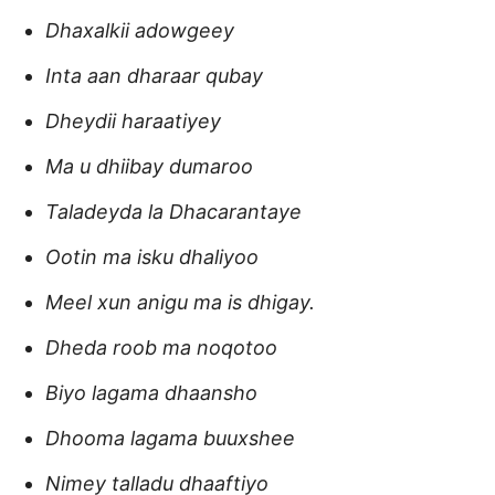
Dhaxalkii adowgeey
Inta aan dharaar qubay
Dheydii haraatiyey
Ma u dhiibay dumaroo
Taladeyda la Dhacarantaye
Ootin ma isku dhaliyoo
Meel xun anigu ma is dhigay.
Dheda roob ma noqotoo
Biyo lagama dhaansho
Dhooma lagama buuxshee
Nimey talladu dhaaftiyo