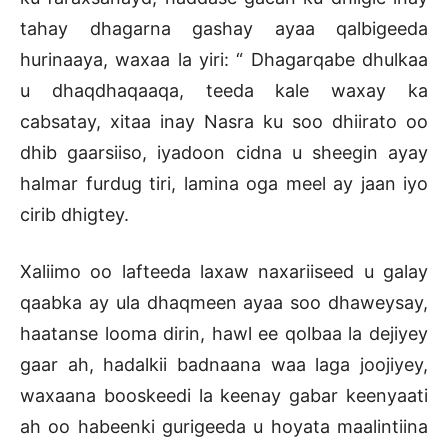
tahay dhagarna gashay ayaa qalbigeeda
hurinaaya, waxaa la yiri: “ Dhagarqabe dhulkaa
u dhaqdhaqaaqa, teeda kale waxay ka
cabsatay, xitaa inay Nasra ku soo dhiirato oo
dhib gaarsiiso, iyadoon cidna u sheegin ayay
halmar furdug tiri, lamina oga meel ay jaan iyo
cirib dhigtey.
Xaliimo oo lafteeda laxaw naxariiseed u galay
qaabka ay ula dhaqmeen ayaa soo dhaweysay,
haatanse looma dirin, hawl ee qolbaa la dejiyey
gaar ah, hadalkii badnaana waa laga joojiyey,
waxaana booskeedi la keenay gabar keenyaati
ah oo habeenki gurigeeda u hoyata maalintiina