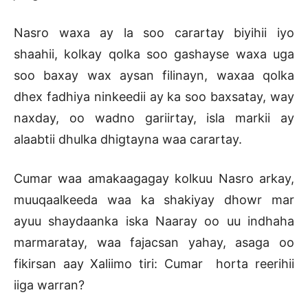
Nasro waxa ay la soo carartay biyihii iyo
shaahii, kolkay qolka soo gashayse waxa uga
soo baxay wax aysan filinayn, waxaa qolka
dhex fadhiya ninkeedii ay ka soo baxsatay, way
naxday, oo wadno gariirtay, isla markii ay
alaabtii dhulka dhigtayna waa carartay.
Cumar waa amakaagagay kolkuu Nasro arkay,
muuqaalkeeda waa ka shakiyay dhowr mar
ayuu shaydaanka iska Naaray oo uu indhaha
marmaratay, waa fajacsan yahay, asaga oo
fikirsan aay Xaliimo tiri: Cumar horta reerihii
iiga warran?