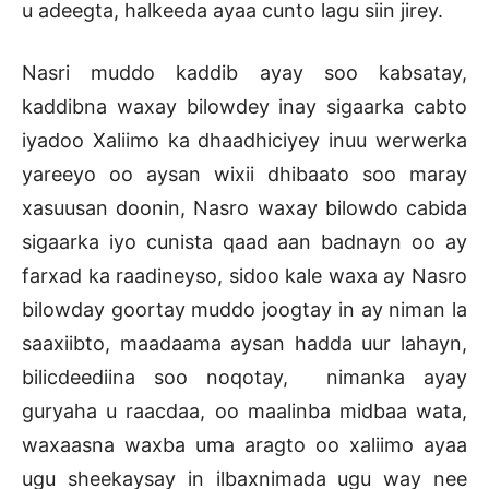
u adeegta, halkeeda ayaa cunto lagu siin jirey.
Nasri muddo kaddib ayay soo kabsatay,
kaddibna waxay bilowdey inay sigaarka cabto
iyadoo Xaliimo ka dhaadhiciyey inuu werwerka
yareeyo oo aysan wixii dhibaato soo maray
xasuusan doonin, Nasro waxay bilowdo cabida
sigaarka iyo cunista qaad aan badnayn oo ay
farxad ka raadineyso, sidoo kale waxa ay Nasro
bilowday goortay muddo joogtay in ay niman la
saaxiibto, maadaama aysan hadda uur lahayn,
bilicdeediina soo noqotay, nimanka ayay
guryaha u raacdaa, oo maalinba midbaa wata,
waxaasna waxba uma aragto oo xaliimo ayaa
ugu sheekaysay in ilbaxnimada ugu way nee