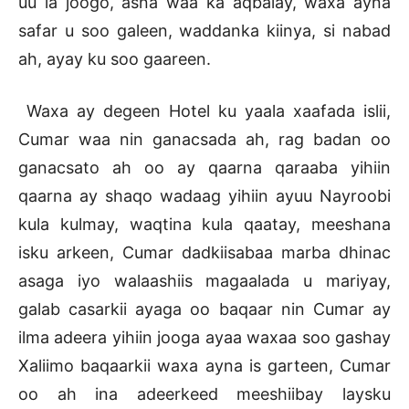
uu la joogo, asna waa ka aqbalay, waxa ayna
safar u soo galeen, waddanka kiinya, si nabad
ah, ayay ku soo gaareen.
Waxa ay degeen Hotel ku yaala xaafada islii,
Cumar waa nin ganacsada ah, rag badan oo
ganacsato ah oo ay qaarna qaraaba yihiin
qaarna ay shaqo wadaag yihiin ayuu Nayroobi
kula kulmay, waqtina kula qaatay, meeshana
isku arkeen, Cumar dadkiisabaa marba dhinac
asaga iyo walaashiis magaalada u mariyay,
galab casarkii ayaga oo baqaar nin Cumar ay
ilma adeera yihiin jooga ayaa waxaa soo gashay
Xaliimo baqaarkii waxa ayna is garteen, Cumar
oo ah ina adeerkeed meeshiibay laysku