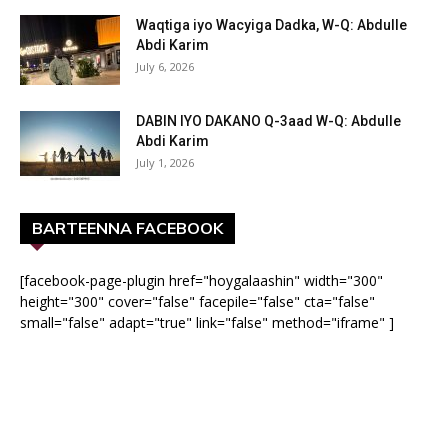
Waqtiga iyo Wacyiga Dadka, W-Q: Abdulle
Abdi Karim
July 6, 2026
DABIN IYO DAKANO Q-3aad W-Q: Abdulle
Abdi Karim
July 1, 2026
BARTEENNA FACEBOOK
[facebook-page-plugin href="hoygalaashin" width="300"
height="300" cover="false" facepile="false" cta="false"
small="false" adapt="true" link="false" method="iframe" ]