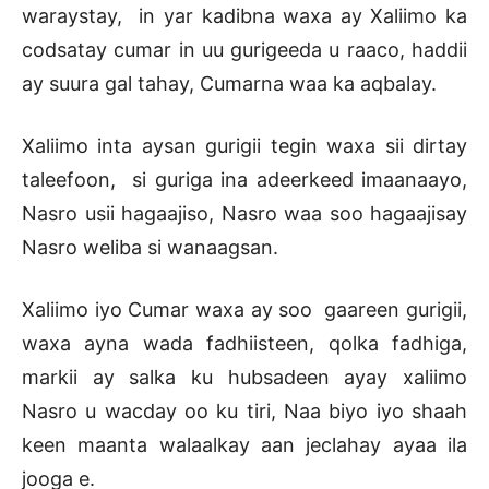
waraystay, in yar kadibna waxa ay Xaliimo ka
codsatay cumar in uu gurigeeda u raaco, haddii
ay suura gal tahay, Cumarna waa ka aqbalay.
Xaliimo inta aysan gurigii tegin waxa sii dirtay
taleefoon, si guriga ina adeerkeed imaanaayo,
Nasro usii hagaajiso, Nasro waa soo hagaajisay
Nasro weliba si wanaagsan.
Xaliimo iyo Cumar waxa ay soo gaareen gurigii,
waxa ayna wada fadhiisteen, qolka fadhiga,
markii ay salka ku hubsadeen ayay xaliimo
Nasro u wacday oo ku tiri, Naa biyo iyo shaah
keen maanta walaalkay aan jeclahay ayaa ila
jooga e.