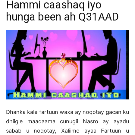
Hammi caashaq iyo
hunga been ah Q31AAD
Dhanka kale fartuun waxa ay noqotay gacan ku
dhiigle maadaama cunugii Nasro ay ayadu
sabab u noqotay, Xaliimo ayaa Fartuun u