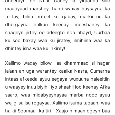
dheerayn oo Nuur Ganey la yiraahda silic
maariyaad marshey, hanti waxay haysayna ka
furtay, bilna hoteel ku qabay, markii uu ka
dhergayna halkan keenay, meeshaney ka
shaqeyn jirtey oo adeegto noo ahayd, Uurbaa
ku soo baxay waa ku jiratey, ilmihiina waa ka
dhintey isna waa ku inkirey!
Xaliimo waxay bilow ilaa dhammaad si hagar
la’aan ah uga warantey xaalka Nasra, Cumarna
intaas afkeeda ayuu eegaya wuxuuna haleeltiin
u waayey inuu biyihii iyo shaahii loo keenay Afka
saaro, waa midabyeynayaa marba nooc ayuu
wejigiisu isu rogayaa, Xaliimo isuma taqaan, waa
halkii Soomaali ka tiri “ Xaajo nimaan ogeyn baa