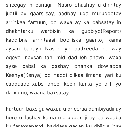
sheegay in cunugii Nasro dhashay u dhintay
jugtii ay gaarsiisay, aadbay uga murugootay
arrinkaa fartuun, oo waxa ay ka cabsatay in
dhakhtarku warbixin ka gudbiyo(Report)
kaddibna arrintaasi booliiska gaarto, kama
aysan baqayn Nasro iyo dadkeeda oo way
ogeyd inaysan tani mid dad leh ahayn, waxa
ayse cabsi ka gashay dhanka dowladda
Keenya(Kenya) oo haddi dilkaa ilmaha yari ku
caddaado xabsi dheer keeni karta iyo diif iyo
darxumo, waana baxsatay.
Fartuun baxsiga waxaa u dheeraa dambiyadii ay
hore u fashay kama murugoon jirey ee waaba
ku faraxsanayd, haddase gacan ku dhiigle inay