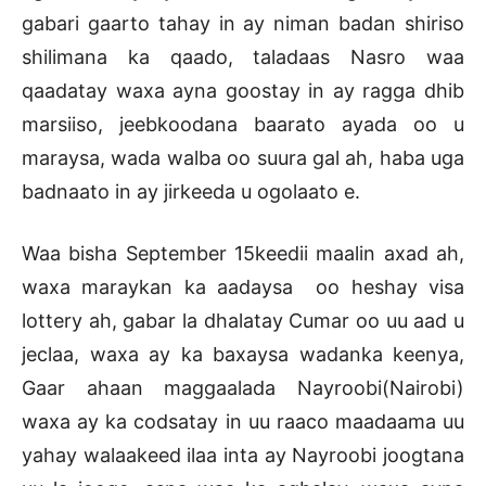
gabari gaarto tahay in ay niman badan shiriso
shilimana ka qaado, taladaas Nasro waa
qaadatay waxa ayna goostay in ay ragga dhib
marsiiso, jeebkoodana baarato ayada oo u
maraysa, wada walba oo suura gal ah, haba uga
badnaato in ay jirkeeda u ogolaato e.
Waa bisha September 15keedii maalin axad ah,
waxa maraykan ka aadaysa oo heshay visa
lottery ah, gabar la dhalatay Cumar oo uu aad u
jeclaa, waxa ay ka baxaysa wadanka keenya,
Gaar ahaan maggaalada Nayroobi(Nairobi)
waxa ay ka codsatay in uu raaco maadaama uu
yahay walaakeed ilaa inta ay Nayroobi joogtana