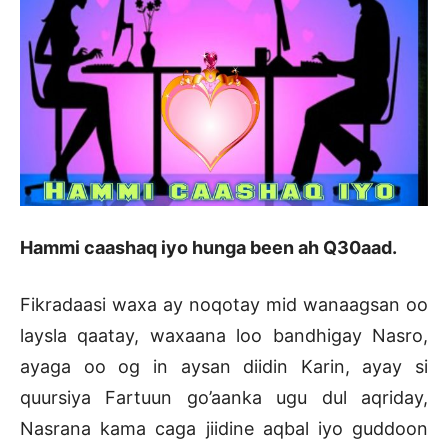
Hammi caashaq iyo hunga been ah Q30aad.
Fikradaasi waxa ay noqotay mid wanaagsan oo
laysla qaatay, waxaana loo bandhigay Nasro,
ayaga oo og in aysan diidin Karin, ayay si
quursiya Fartuun go’aanka ugu dul aqriday,
Nasrana kama caga jiidine aqbal iyo guddoon