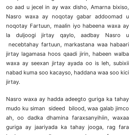
oo aad u jecel in ay wax disho, Amarna bixiso,
Nasro waxa ay noqotay gabar addoomad u
noqotay Fartuun, maalin iyo habeena waxa ay
la duljoogi jirtay qaylo, aadbay Nasro u
necebtahay fartuun, markastana waa habaari
jirtay lagamasa hoos qaadi jirin, habeen walba
waxa ay seexan jirtay ayada oo is leh, subixii
nabad kuma soo kacayso, haddana waa soo kici
jirtay.
Nasro waxa ay hadda adeegto guriga ka tahay
mudo ku siman sideed bilood, waa galab jimco
ah, oo dadka dhamina faraxsanyihiin, waxaa
guriga ay jaariyada ka tahay jooga, rag fara