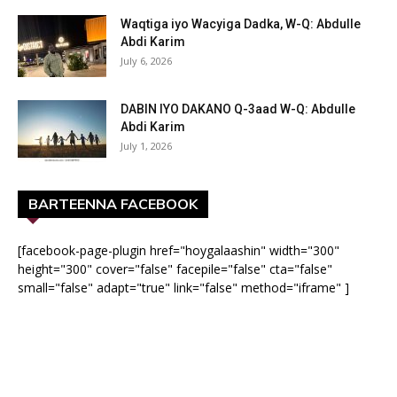
Waqtiga iyo Wacyiga Dadka, W-Q: Abdulle
Abdi Karim
July 6, 2026
DABIN IYO DAKANO Q-3aad W-Q: Abdulle
Abdi Karim
July 1, 2026
BARTEENNA FACEBOOK
[facebook-page-plugin href="hoygalaashin" width="300"
height="300" cover="false" facepile="false" cta="false"
small="false" adapt="true" link="false" method="iframe" ]