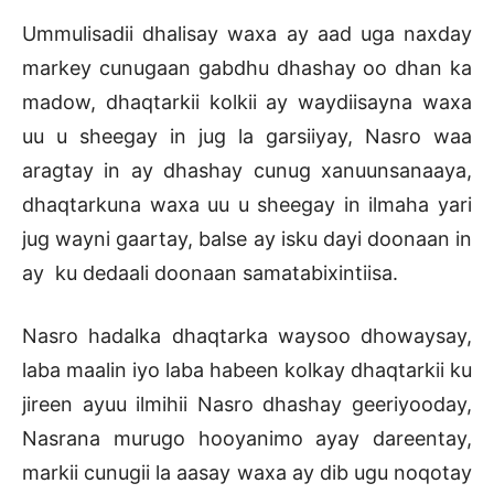
Ummulisadii dhalisay waxa ay aad uga naxday
markey cunugaan gabdhu dhashay oo dhan ka
madow, dhaqtarkii kolkii ay waydiisayna waxa
uu u sheegay in jug la garsiiyay, Nasro waa
aragtay in ay dhashay cunug xanuunsanaaya,
dhaqtarkuna waxa uu u sheegay in ilmaha yari
jug wayni gaartay, balse ay isku dayi doonaan in
ay ku dedaali doonaan samatabixintiisa.
Nasro hadalka dhaqtarka waysoo dhowaysay,
laba maalin iyo laba habeen kolkay dhaqtarkii ku
jireen ayuu ilmihii Nasro dhashay geeriyooday,
Nasrana murugo hooyanimo ayay dareentay,
markii cunugii la aasay waxa ay dib ugu noqotay