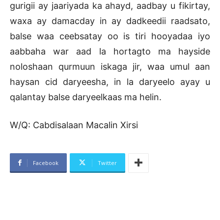
gurigii ay jaariyada ka ahayd, aadbay u fikirtay,
waxa ay damacday in ay dadkeedii raadsato,
balse waa ceebsatay oo is tiri hooyadaa iyo
aabbaha war aad la hortagto ma hayside
noloshaan qurmuun iskaga jir, waa umul aan
haysan cid daryeesha, in la daryeelo ayay u
qalantay balse daryeelkaas ma helin.
W/Q: Cabdisalaan Macalin Xirsi
Facebook
Twitter