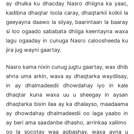
ay dhulka ku dhacday Nasro dhiigna ka yaac,
kadibna dhaqtar loola caray, dhaqtarkii kolkii la
geeyayna daawo la siiyay, baarintaan la baaray
si loo ogaado sababata dhiiga keentayna waxa
lagu ogaaday in cunuga Nasro caloosheeda ku
jira jug wayni gaartay.
Nasro kama nixin cunug jugtu gaartay, wax dhib
ahna uma arkin, waxa ay dhaqtarka waydiisay,
in ay dhalmadeedii dhowdahay iyo in kale
dhaqtar kuna waxa uu u sheegay in aysan
dhaqtarka bixin ilaa ay ka dhalayso, maadaama
ay dhowdahay dhalmadeedii oo laga yaabo in
ay beri ama saadanbe dhasho, arrinkaa xaliimo
oo la socotay waa aqbashay, waxa ayna u