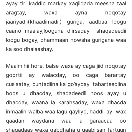
ayay tiri kaddib markay xaqiiqada meesha taal
aragtay, waxa ayna noqotay
jaariyadii(khaadimadii) guriga, aadbaa loogu
caano maalay,looguna diirsaday shaqadeedii
loogu bogay, dhammaan howsha gurigana waa
ka soo dhalaashay.
Maalmihii hore, balse waxa ay caga jiid noqotay
goortii ay walacday, oo caga barartay
cuslaatay, cuntadiina ka go’ayday tabarteediina
hoos u dhacday, shaqadeedii hoos ayay u
dhacday, waana la karahsaday, waxa dhacda
inmaalin walba waa lagu qayliyo, haddii ay wax
qaadan waydana waa la garaacaa oo
shaqadaas waxa gabdhaha u qaabilsan fartuun