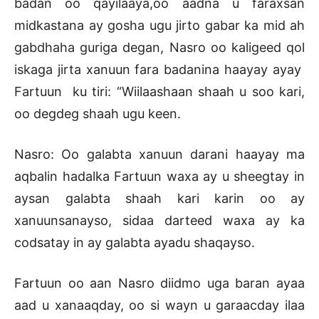
badan oo qayilaaya,oo aadna u faraxsan
midkastana ay gosha ugu jirto gabar ka mid ah
gabdhaha guriga degan, Nasro oo kaligeed qol
iskaga jirta xanuun fara badanina haayay ayay
Fartuun ku tiri: “Wiilaashaan shaah u soo kari,
oo degdeg shaah ugu keen.
Nasro: Oo galabta xanuun darani haayay ma
aqbalin hadalka Fartuun waxa ay u sheegtay in
aysan galabta shaah kari karin oo ay
xanuunsanayso, sidaa darteed waxa ay ka
codsatay in ay galabta ayadu shaqayso.
Fartuun oo aan Nasro diidmo uga baran ayaa
aad u xanaaqday, oo si wayn u garaacday ilaa