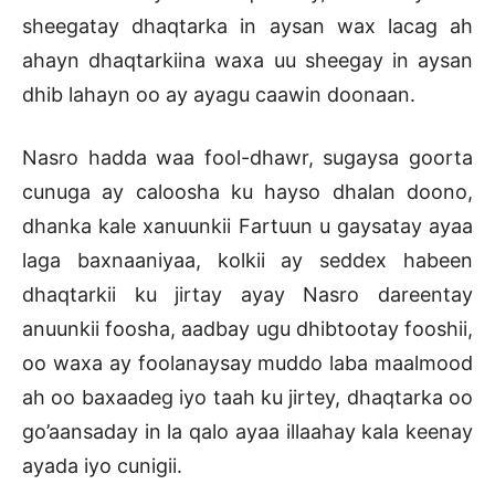
sheegatay dhaqtarka in aysan wax lacag ah
ahayn dhaqtarkiina waxa uu sheegay in aysan
dhib lahayn oo ay ayagu caawin doonaan.
Nasro hadda waa fool-dhawr, sugaysa goorta
cunuga ay caloosha ku hayso dhalan doono,
dhanka kale xanuunkii Fartuun u gaysatay ayaa
laga baxnaaniyaa, kolkii ay seddex habeen
dhaqtarkii ku jirtay ayay Nasro dareentay
anuunkii foosha, aadbay ugu dhibtootay fooshii,
oo waxa ay foolanaysay muddo laba maalmood
ah oo baxaadeg iyo taah ku jirtey, dhaqtarka oo
go’aansaday in la qalo ayaa illaahay kala keenay
ayada iyo cunigii.