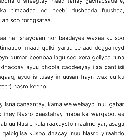
gabdha u sheegtay inaad tahay gacnacsada e,
a timaadaa oo ceebi dushaada fuushaa,
 ah soo rorogsataa.
waa naf shaydaan hor baadayee waxaa ku soo
imaado, maad qolkii yaraa ee aad degganeyd
eyn dumar beenbaa lagu soo xera geliyaa runa
dhacday ayuu dhoola caddeeyay ilaa gantiisii
aqaaq, ayuu is tusay in uusan hayn wax uu ku
eter) nasro keeno.
ay isna canaantay, kama welwelaayo inuu gabar
oo iney Nasro xaastahay maba ka warqabo, ee
ab uu Nasro kula raaxaysto maalmo yar, asaga
 qalbigiisa kusoo dhacay inuu Nasro yiraahdo