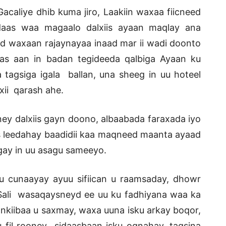
caliye dhib kuma jiro, Laakiin waxaa fiicneed
aas waa magaalo dalxiis ayaan maqlay ana
eed waxaan rajaynayaa inaad mar ii wadi doonto
as aan in badan tegideeda qalbiga Ayaan ku
 tagsiga igala ballan, una sheeg in uu hoteel
ixii qarash ahe.
ey dalxiis gayn doono, albaabada faraxada iyo
is leedahay baadidii kaa maqneed maanta ayaad
gay in uu asagu sameeyo.
u cunaayay ayuu sifiican u raamsaday, dhowr
 Sali wasaqaysneyd ee uu ku fadhiyana waa ka
nkiibaa u saxmay, waxa uuna isku arkay boqor,
 fil rooney sidaasbaan isku ognahay, tagsina