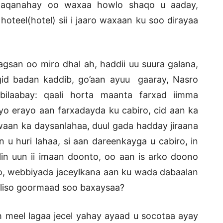
maqanahay oo waxaa howlo shaqo u aaday,
eel(hotel) sii i jaaro waxaan ku soo dirayaa
san oo miro dhal ah, haddii uu suura galana,
gid badan kaddib, go’aan ayuu gaaray, Nasro
laabay: qaali horta maanta farxad iimma
 erayo aan farxadayda ku cabiro, cid aan ka
aan ka daysanlahaa, duul gada hadday jiraana
u huri lahaa, si aan dareenkayga u cabiro, in
n uun ii imaan doonto, oo aan is arko doono
, webbiyada jaceylkana aan ku wada dabaalan
aliso goormaad soo baxaysaa?
h meel lagaa jecel yahay ayaad u socotaa ayay