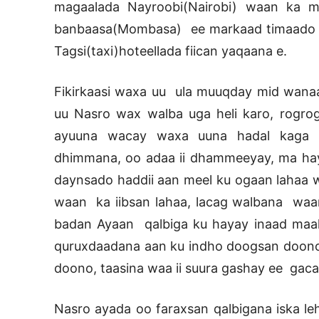
magaalada Nayroobi(Nairobi) waan ka 
banbaasa(Mombasa) ee markaad timaado hot
Tagsi(taxi)hoteellada fiican yaqaana e.
Fikirkaasi waxa uu ula muuqday mid wanaag
uu Nasro wax walba uga heli karo, rogro
ayuuna wacay waxa uuna hadal kaga bi
dhimmana, oo adaa ii dhammeeyay, ma hayo
daynsado haddii aan meel ku ogaan lahaa w
waan ka iibsan lahaa, lacag walbana waan 
badan Ayaan qalbiga ku hayay inaad maali
quruxdaadana aan ku indho doogsan doono
doono, taasina waa ii suura gashay ee gac
Nasro ayada oo faraxsan qalbigana iska le