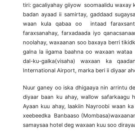
tiri: gacaliyahay giiyow soomaalidu waxay
badan ayaad ii samirtay, gaddaad sugays
waan kula qabaa oo intaad faraxsant
faraxsanahay, farxadaada iyo qanacsan
noolahay, waxaanan soo baxaya berri tikidki
galna la iigama baahna oo waxaan wataa 
dal-ku-galka(visaha) waxaan ka qaad
International Airport, marka beri ii diyaar a
Nuur ganey oo iska dhigaaya nin arrintu de
diyaar baan ku ahay, wallow safarkaagu h
Ayaan kuu ahay, laakiin Nayroobi waan 
xeebeedka Banbaaso (Mombasa)waxaanan k
samaysaa hotel deg waxaan kuu soo dirayaa 