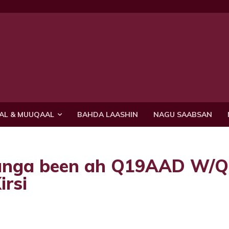
AL & MUUQAAL
BAHDA LAASHIN
NAGU SAABSAN
unga been ah Q19AAD W/Q
irsi