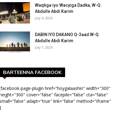
Waqtiga iyo Wacyiga Dadka, W-Q:
Abdulle Abdi Karim
July 6, 2026
DABIN IYO DAKANO Q-3aad W-Q:
Abdulle Abdi Karim
July 1, 2026
BARTEENNA FACEBOOK
[facebook-page-plugin href="hoygalaashin" width="300"
height="300" cover="false" facepile="false" cta="false"
small="false" adapt="true" link="false" method="iframe"
]