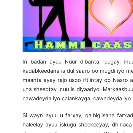
In badan ayuu Nuur dibanta ruugay, inu
kadabkeedana is dul saaro oo mugdi iyo me
maanta ayay rajo usoo iftiintay oo Nasro 
una sheegtay inuu is diyaariyo. Markaasbu
cawadeyda iyo calankayga, cawadeyda iyo 
Si wayn ayuu u farxay, qalbigiisana farxa
haleelay ayuu iskugu sheekeeyay, dhinaca 