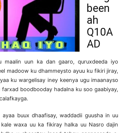
been
ah
Q10A
AD
u maalin uun ka dan gaaro, quruxdeeda iyo
el madoow ku dhammeysto ayuu ku fikiri jiray,
ayaa ku wargelisay iney keenya ugu imaanayso
u farxad boodbooday hadalna ku soo gaabiyay,
calafkayga.
d ayaa buux dhaafisay, waddadii guusha in uu
kale waxa uu ka fikiray halka uu Nasro dajin