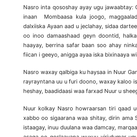
Nasro inta qososhay ayay ugu jawaabtay: Ga
inaan Mombaasa kula joogo, maggaalad
dalxiiska Ayaan aad u jeclahay, sidaa dart
oo inoo damaashaad geyn doontid, halka
haayay, berrina safar baan soo ahay ninka
fiican i geeyo, anigga ayaa iska bixinaaya w
Nasro waxay qalbiga ku haysaa in Nuur Gan
rayrayntana uu u furi doono, waxay kaloo 
heshay, baadidaasi waa farxad Nuur u shee
Nuur kolkay Nasro howraarsan tiri qaad u
xabbo oo sigaarana waa shitay, dirin ama
istaagay, inuu duulana waa damcay, marqaa
asaga oo qoslaayana wuxuu yiri:dumar ugu