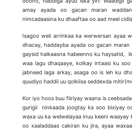
doono, nabdiga ayuu iska yiri: Waadigii 
amay ayada oo gacan maran waddank
nimcadaasina ku dhaaftaa oo aad meel cidla
Isagoo weli arrinkaa ka werwersan ayaa 
dhacay, haddayba ayada oo gacan maran t
gaysid halkaasna habeenno ku haysatid, il
waa lagu dhaqaaye, kolkay intaasi ku soo 
jabneed laga arkay, asaga oo is leh ku dh
quudiyo haddii uu qolkiisa seddexda mitir(m
Kor iyo hoos buu fiiriyay waana is ceebsad
gurigii ninkaada joogtay ka soo bixiyay 
waxa uu ka welwelayaa inuu keeni waayay t
oo xaaladdaas cakiran ku jira, ayaa waxaa