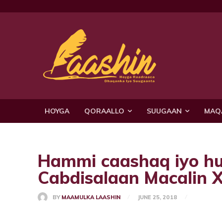
HOYGA
QORAALLO
SUUGAAN
MAQ
Hammi caashaq iyo h
Cabdisalaan Macalin X
BY
MAAMULKA LAASHIN
JUNE 25, 2018