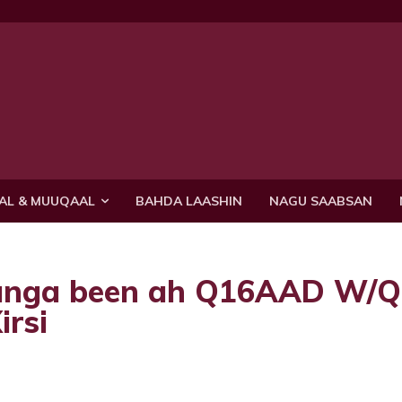
AL & MUUQAAL
BAHDA LAASHIN
NAGU SAABSAN
unga been ah Q16AAD W/Q
irsi