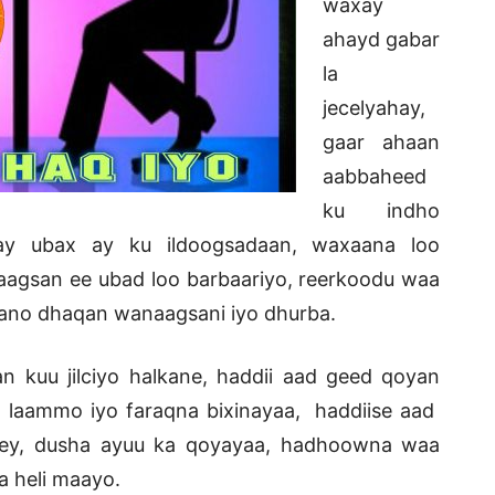
waxay
ahayd gabar
la
jecelyahay,
gaar ahaan
aabbaheed
ku indho
y ubax ay ku ildoogsadaan, waxaana loo
agsan ee ubad loo barbaariyo, reerkoodu waa
aano dhaqan wanaagsani iyo dhurba.
kuu jilciyo halkane, haddii aad geed qoyan
, laammo iyo faraqna bixinayaa, haddiise aad
ley, dusha ayuu ka qoyayaa, hadhoowna waa
a heli maayo.