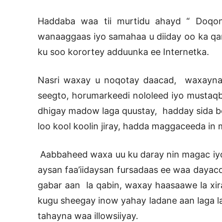
Haddaba waa tii murtidu ahayd “ Doqon
wanaaggaas iyo samahaa u diiday oo ka qa
ku soo korortey adduunka ee Internetka.
Nasri waxay u noqotay daacad, waxayna
seegto, horumarkeedi nololeed iyo mustaqb
dhigay madow laga quustay, hadday sida bo
loo kool koolin jiray, hadda maggaceeda in
Aabbaheed waxa uu ku daray nin magac iyo 
aysan faa’iidaysan fursadaas ee waa dayac
gabar aan la qabin, waxay haasaawe la xira
kugu sheegay inow yahay ladane aan laga l
tahayna waa illowsiiyay.