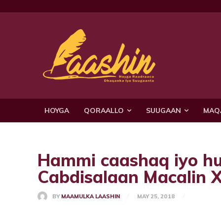
HOYGA
QORAALLO
SUUGAAN
MAQ
Hammi caashaq iyo h
Cabdisalaan Macalin X
BY
MAAMULKA LAASHIN
MAY 25, 2018