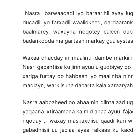
Nasra barwaaqadi iyo baraarihii ayay lug
ducadii iyo farxadii waalidkeed, dardaara
baalmarey, waxayna noqotey caleen da
badankooda ma gartaan markay guuleystaa
Waxaa dhacday in maalintii dambe markii
Nasri gacantiisa ku jirin ayuu u gudbiyey o
xariga furtay oo habbeen iyo maalinba ni
maqlayn, warkiisuna dacarta kala xaraaryah
Nasra aabbaheed oo ahaa nin diinta aad ug
yaqaana ixtiraamana ka mid ahaa ayuu faja
nqoday , waxay maskaxdiisu qaadi kari w
gabadhiisii uu jeclaa ayaa falkaas ku kac