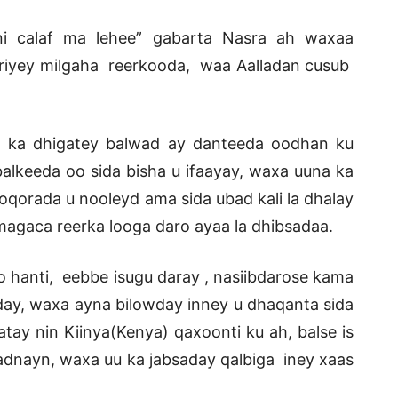
i calaf ma lehee” gabarta Nasra ah waxaa
riyey milgaha reerkooda, waa Aalladan cusub
 ka dhigatey balwad ay danteeda oodhan ku
alkeeda oo sida bisha u ifaayay, waxa uuna ka
qorada u nooleyd ama sida ubad kali la dhalay
 magaca reerka looga daro ayaa la dhibsadaa.
hanti, eebbe isugu daray , nasiibdarose kama
day, waxa ayna bilowday inney u dhaqanta sida
tay nin Kiinya(Kenya) qaxoonti ku ah, balse is
adnayn, waxa uu ka jabsaday qalbiga iney xaas