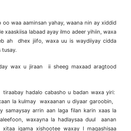
o oo waa aaminsan yahay, waana nin ay xiddid
e xaaskiisa labaad ayay ilmo adeer yihiin, waxa
 ah dhex jiifo, waxa uu is waydiiyay cidda
 tusay.
siday wax u jiraan ii sheeg maxaad aragtood
tiraabay hadalo cabasho u badan waxa yiri:
xaan la kulmay waxaanan u diyaar garoobin,
samaysay arrin aan laga filan karin xaas la
aleefoon, waxayna la hadlaysaa duul aanan
 xitaa igama xishootee waxay I maqashisaa