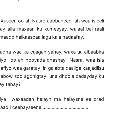
y Xuseen oo ah Nasro aabbaheed ah waa is celi
ay alla maxaan ku xumeeyay, walaal bal raali
imaado halkaasbaa lagu kala hadaafay.
axadna waa ka caagan yahay, waxa uu albaabka
fiyo oo ah hooyada dhashay Nasra, waa isla
afiyo waa garatay in galabta xaajiga xaajadiisu
 qabow soo agdhigtay una dhoola cadayday ku
xay tahay?
afiya waxaadan halayn ma halaysna ee orad
uba waad I ceebayseene………………………………