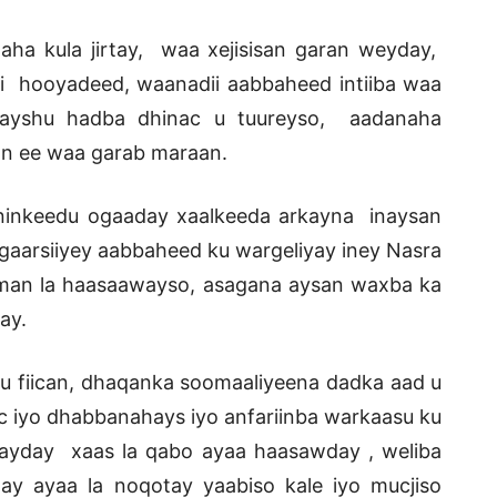
aha kula jirtay, waa xejisisan garan weyday,
nki hooyadeed, waanadii aabbaheed intiiba waa
bayshu hadba dhinac u tuureyso, aadanaha
n ee waa garab maraan.
 ninkeedu ogaaday xaalkeeda arkayna inaysan
o gaarsiiyey aabbaheed ku wargeliyay iney Nasra
nman la haasaawayso, asagana aysan waxba ka
ay.
u fiican, dhaqanka soomaaliyeena dadka aad u
c iyo dhabbanahays iyo anfariinba warkaasu ku
ayday xaas la qabo ayaa haasawday , weliba
day ayaa la noqotay yaabiso kale iyo mucjiso