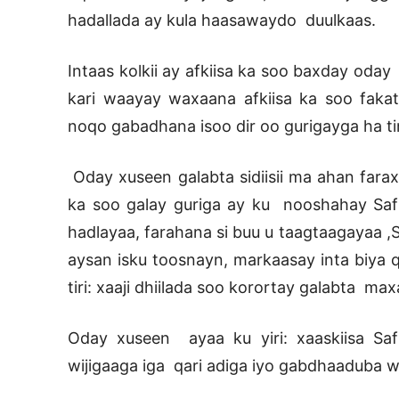
hadallada ay kula haasawaydo duulkaas.
Intaas kolkii ay afkiisa ka soo baxday oda
kari waayay waxaana afkiisa ka soo fakat
noqo gabadhana isoo dir oo gurigayga ha t
Oday xuseen galabta sidiisii ma ahan far
ka soo galay guriga ay ku nooshahay Sa
hadlayaa, farahana si buu u taagtaagayaa ,S
aysan isku toosnayn, markaasay inta biya
tiri: xaaji dhiilada soo korortay galabta ma
Oday xuseen ayaa ku yiri: xaaskiisa S
wijigaaga iga qari adiga iyo gabdhaad