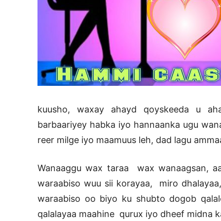
kuusho, waxay ahayd qoyskeeda u aha
barbaariyey habka iyo hannaanka ugu wana
reer milge iyo maamuus leh, dad lagu amm
Wanaaggu wax taraa wax wanaagsan, aan 
waraabiso wuu sii korayaa, miro dhalayaa
waraabiso oo biyo ku shubto dogob qala
qalalayaa maahine qurux iyo dheef midna k