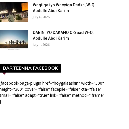
Waqtiga iyo Wacyiga Dadka, W-Q:
Abdulle Abdi Karim
July 6, 2026
DABIN IYO DAKANO Q-3aad W-Q:
Abdulle Abdi Karim
July 1, 2026
BARTEENNA FACEBOOK
[facebook-page-plugin href="hoygalaashin" width="300"
height="300" cover="false" facepile="false" cta="false"
small="false" adapt="true" link="false" method="iframe"
]