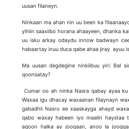
uusan filaneyn.
Ninkaan ma ahan nin uu been ka filaanaay
yihiin saaxiibo horana ahaayeen, dhanka kal
uu isku arkay odaydu innow badwayn ceeb
habaartay inuu duca qabe ahaa jiray ayuu is
Ma uusan degdegine ninkiibuu yiri: Bal 
qoonsatay?
Cumar oo ah ninka Nasra qabay ayaa ku 
Waxaa igu dhacay waxaanan filaynayn wa
gabadhii Nasro ee xaaskayga ahayd waxay 
qabo waxay habeen iyo maalin haystaa t
aqoon halka ay joogaan, anoo la joogga