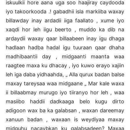
iskuulkii hore aana uga soo haajiray caydooda
iyo takoorkooda .! gabadhii isla markiiba waxay
billawday inay ardadii iiga faallato , xume iyo
xaqdi hor leh iigu beerto , muddo ka dib na
ardaydii waxay qaar billaabeen inay igu dhaga
hadlaan hadba hadal igu tuuraan qaar dhaha
madhibaantii day , midgaanti maanta waa
raagtee maxa ku dhacay , iyo kuwo erayo xajiin
leh iga daba yidhaahda, „ Alla qurux badan balse
maxay tareysaa waa midgaane „ Mar kale waxa
ii billaabmay murugo iyo tiiranyo hor leh , waa
masiibo haddii dadkaaga belo kugu dirto
adigoon wax ba ka galabsan , waxan dareemay
xanuun badan , waxaan is weydiyaa maxay
midguhu nacaybkan ku galabsadeen? Maxaa