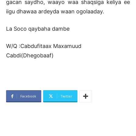
gacan saydho, waayo waa shaqsiga keliya ee
iigu dhawaa ardeyda waan ogolaaday.
La Soco qaybaha dambe
W/Q :Cabdufitaax Maxamuud
Cabdi(Dhegobaaf)
Facebook
Twitter