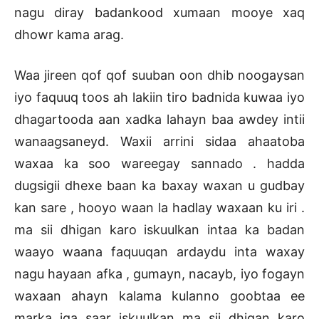
nagu diray badankood xumaan mooye xaq
dhowr kama arag.
Waa jireen qof qof suuban oon dhib noogaysan
iyo faquuq toos ah lakiin tiro badnida kuwaa iyo
dhagartooda aan xadka lahayn baa awdey intii
wanaagsaneyd. Waxii arrini sidaa ahaatoba
waxaa ka soo wareegay sannado . hadda
dugsigii dhexe baan ka baxay waxan u gudbay
kan sare , hooyo waan la hadlay waxaan ku iri .
ma sii dhigan karo iskuulkan intaa ka badan
waayo waana faquuqan ardaydu inta waxay
nagu hayaan afka , gumayn, nacayb, iyo fogayn
waxaan ahayn kalama kulanno goobtaa ee
marka iga saar iskuulkan ma sii dhigan karo