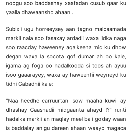
noogu soo baddashay xaafadan cusub qaar ku
yaalla dhawaansho ahaan .
Subixii ugu horreeysey aan tagno malcaamada
markii nala soo fasaxay ardadii waxa jidka naga
soo raacday haweeney aqalkeena mid ku dhow
degan waxa la socota qof dumar ah oo kale,
igama ag foga oo hadalkooda si toos ah ayuu
isoo gaaarayey, waxa ay haweentii weyneyd ku
tidhi Gabadhii kale:
“Naa heedhe carruurtani sow maaha kuwii ay
dhashay Caashadii midgaanta ahayd !?” runti
hadalka markii an maqlay meel ba i go’day waan
is baddalay anigu dareen ahaan waayo magaca