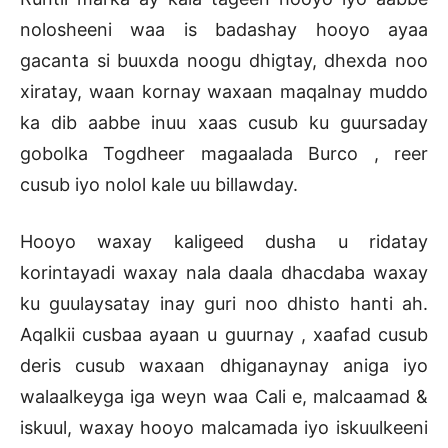
nolosheeni waa is badashay hooyo ayaa
gacanta si buuxda noogu dhigtay, dhexda noo
xiratay, waan kornay waxaan maqalnay muddo
ka dib aabbe inuu xaas cusub ku guursaday
gobolka Togdheer magaalada Burco , reer
cusub iyo nolol kale uu billawday.
Hooyo waxay kaligeed dusha u ridatay
korintayadi waxay nala daala dhacdaba waxay
ku guulaysatay inay guri noo dhisto hanti ah.
Aqalkii cusbaa ayaan u guurnay , xaafad cusub
deris cusub waxaan dhiganaynay aniga iyo
walaalkeyga iga weyn waa Cali e, malcaamad &
iskuul, waxay hooyo malcamada iyo iskuulkeeni