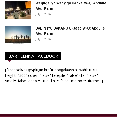
Waqtiga iyo Wacyiga Dadka, W-Q: Abdulle
Abdi Karim
July 6, 2026
DABIN IYO DAKANO Q-3aad W-Q: Abdulle
Abdi Karim
July 1, 2026
BARTEENNA FACEBOOK
[facebook-page-plugin href="hoygalaashin" width="300"
height="300" cover="false" facepile="false" cta="false"
small="false" adapt="true" link="false" method="iframe" ]