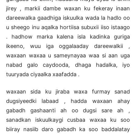
jirey , markii dambe waxan ku fekeray inaan
dareewalka gaadhiga iskuulka wada la hadlo oo
u sheego inu aqalka hortiisa subuxii iiso istaago
. hadhow marka kalena isla kadinka guriga
ikeeno, wuu iga oggalaaday dareewalkii ,
waxaan waxaa u sameynayaa waa si aan uga
nabad galo caydooda, dhaga hadalka, iyo
tuuryada ciyaalka xaafadda .
waxaan sida ku jiraba waxa furmay sanad
dugsiyeedki labaad , hadda waxaan ahay
gabadh gashaanti ah oo dugsi sare ah ,
sanadkan iskuulkaygi cusbaa waxaa ku soo
biiray nasiib daro gabadh ka soo baddalatay