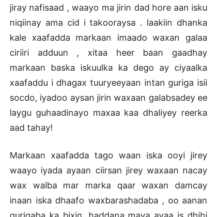
jiray nafisaad , waayo ma jirin dad hore aan isku
niqiinay ama cid i takooraysa . laakiin dhanka
kale xaafadda markaan imaado waxan galaa
ciriiri adduun , xitaa heer baan gaadhay
markaan baska iskuulka ka dego ay ciyaalka
xaafaddu i dhagax tuuryeeyaan intan guriga isii
socdo, iyadoo aysan jirin waxaan galabsadey ee
laygu guhaadinayo maxaa kaa dhaliyey reerka
aad tahay!
Markaan xaafadda tago waan iska ooyi jirey
waayo iyada ayaan ciirsan jirey waxaan nacay
wax walba mar marka qaar waxan damcay
inaan iska dhaafo waxbarashadaba , oo aanan
gurigaba ka bixin, haddana maya ayaa is dhihi