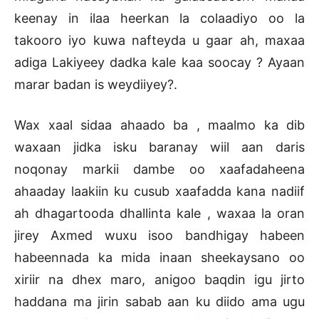
keenay in ilaa heerkan la colaadiyo oo la
takooro iyo kuwa nafteyda u gaar ah, maxaa
adiga Lakiyeey dadka kale kaa soocay ? Ayaan
marar badan is weydiiyey?.
Wax xaal sidaa ahaado ba , maalmo ka dib
waxaan jidka isku baranay wiil aan daris
noqonay markii dambe oo xaafadaheena
ahaaday laakiin ku cusub xaafadda kana nadiif
ah dhagartooda dhallinta kale , waxaa la oran
jirey Axmed wuxu isoo bandhigay habeen
habeennada ka mida inaan sheekaysano oo
xiriir na dhex maro, anigoo baqdin igu jirto
haddana ma jirin sabab aan ku diido ama ugu