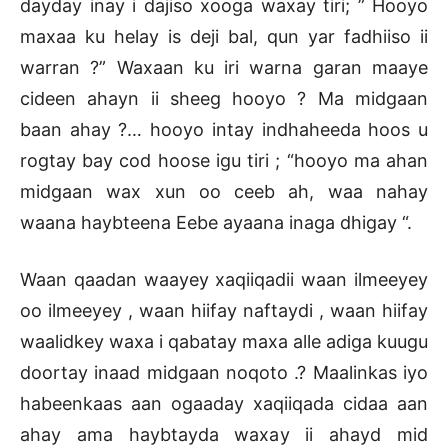
dayday inay i dajiso xooga waxay tiri; ” Hooyo
maxaa ku helay is deji bal, qun yar fadhiiso ii
warran ?” Waxaan ku iri warna garan maaye
cideen ahayn ii sheeg hooyo ? Ma midgaan
baan ahay ?… hooyo intay indhaheeda hoos u
rogtay bay cod hoose igu tiri ; “hooyo ma ahan
midgaan wax xun oo ceeb ah, waa nahay
waana haybteena Eebe ayaana inaga dhigay “.
Waan qaadan waayey xaqiiqadii waan ilmeeyey
oo ilmeeyey , waan hiifay naftaydi , waan hiifay
waalidkey waxa i qabatay maxa alle adiga kuugu
doortay inaad midgaan noqoto .? Maalinkas iyo
habeenkaas aan ogaaday xaqiiqada cidaa aan
ahay ama haybtayda waxay ii ahayd mid