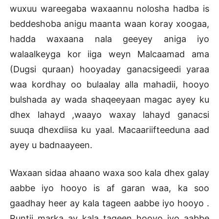
wuxuu wareegaba waxaannu nolosha hadba is
beddeshoba anigu maanta waan koray xoogaa,
hadda waxaana nala geeyey aniga iyo
walaalkeyga kor iiga weyn Malcaamad ama
(Dugsi quraan) hooyaday ganacsigeedi yaraa
waa kordhay oo bulaalay alla mahadii, hooyo
bulshada ay wada shaqeeyaan magac ayey ku
dhex lahayd ,waayo waxay lahayd ganacsi
suuqa dhexdiisa ku yaal. Macaariifteeduna aad
ayey u badnaayeen.
Waxaan sidaa ahaano waxa soo kala dhex galay
aabbe iyo hooyo is af garan waa, ka soo
gaadhay heer ay kala tageen aabbe iyo hooyo .
Runtii marka ay kala tageen hooyo iyo aabbe