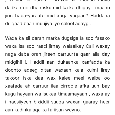
dadkan oo dhan isku mid ka ka dhigay , maanu
jirin haba-yaraate mid xaqa yaqaan? Haddana
dulqaad baan muujiya iyo calool adayg .
Waxa ka sii daran marka dugsiga la soo fasaxo
waxa isa soo raaci jirnay walaalkey Cali waxay
naga daba oran jireen carruurta qaar alla day
midgihii !. Haddii aan dukaanka xaafadda ka
doonto adeeg xitaa waxaan kala kulmi jirey
takoor iska daa wax kalee meel walba oo
xaafada ah carruur ilaa cirroole afka uun bay
kugu hayaan wa isukaa timaamayaan , waxa ay
i nacsiiyeen bixiddii suuqa waxan gaaray heer
aan kadinka aqalka fariisan weyno.