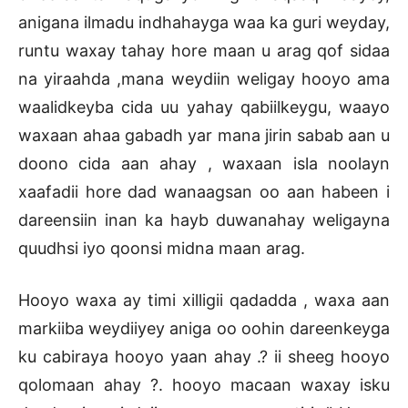
anigana ilmadu indhahayga waa ka guri weyday,
runtu waxay tahay hore maan u arag qof sidaa
na yiraahda ,mana weydiin weligay hooyo ama
waalidkeyba cida uu yahay qabiilkeygu, waayo
waxaan ahaa gabadh yar mana jirin sabab aan u
doono cida aan ahay , waxaan isla noolayn
xaafadii hore dad wanaagsan oo aan habeen i
dareensiin inan ka hayb duwanahay weligayna
quudhsi iyo qoonsi midna maan arag.
Hooyo waxa ay timi xilligii qadadda , waxa aan
markiiba weydiiyey aniga oo oohin dareenkeyga
ku cabiraya hooyo yaan ahay .? ii sheeg hooyo
qolomaan ahay ?. hooyo macaan waxay isku