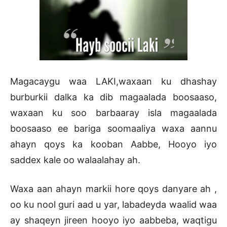
Magacaygu waa LAKI,waxaan ku dhashay
burburkii dalka ka dib magaalada boosaaso,
waxaan ku soo barbaaray isla magaalada
boosaaso ee bariga soomaaliya waxa aannu
ahayn qoys ka kooban Aabbe, Hooyo iyo
saddex kale oo walaalahay ah.
Waxa aan ahayn markii hore qoys danyare ah ,
oo ku nool guri aad u yar, labadeyda waalid waa
ay shaqeyn jireen hooyo iyo aabbeba, waqtigu