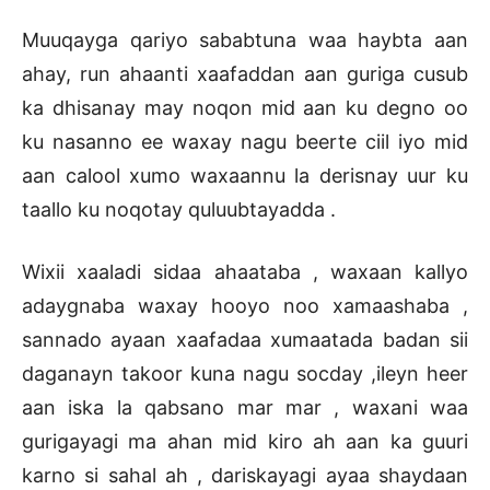
Muuqayga qariyo sababtuna waa haybta aan
ahay, run ahaanti xaafaddan aan guriga cusub
ka dhisanay may noqon mid aan ku degno oo
ku nasanno ee waxay nagu beerte ciil iyo mid
aan calool xumo waxaannu la derisnay uur ku
taallo ku noqotay quluubtayadda .
Wixii xaaladi sidaa ahaataba , waxaan kallyo
adaygnaba waxay hooyo noo xamaashaba ,
sannado ayaan xaafadaa xumaatada badan sii
daganayn takoor kuna nagu socday ,ileyn heer
aan iska la qabsano mar mar , waxani waa
gurigayagi ma ahan mid kiro ah aan ka guuri
karno si sahal ah , dariskayagi ayaa shaydaan