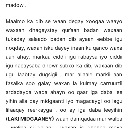
madow .
Maalmo ka dib se waan degay xoogaa waayo
waxaan dhageystay qur’aan badan waxaan
tukaday salaado badan dib ayaan eebbe igu
noqday, waxan isku dayey inaan ku qanco waxa
aan ahay, markaa ciddii igu rabaysa iyo ciddii
igu nacaysaba dhowr subxo ka dib, waxaan dib
ugu laabtay dugsigii , mar allaale markii aan
fasalka soo galay waxan la kulmay carruurtii
ardadayda wada ahayn oo qaar iga daba lee
yihin alla day midgaanti iyo magacaygi oo lagu
lifaaqay reerkayga , oo ay iga daba leeyihin
(
LAKI MIDGAANEY)
waan damqadaa mar walba
, weliba si daran , waxan is dhahaa maxa