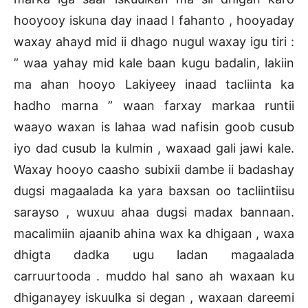
hooyooy iskuna day inaad I fahanto , hooyaday
waxay ahayd mid ii dhago nugul waxay igu tiri :
” waa yahay mid kale baan kugu badalin, lakiin
ma ahan hooyo Lakiyeey inaad tacliinta ka
hadho marna ” waan farxay markaa runtii
waayo waxan is lahaa wad nafisin goob cusub
iyo dad cusub la kulmin , waxaad gali jawi kale.
Waxay hooyo caasho subixii dambe ii badashay
dugsi magaalada ka yara baxsan oo tacliintiisu
sarayso , wuxuu ahaa dugsi madax bannaan.
macalimiin ajaanib ahina wax ka dhigaan , waxa
dhigta dadka ugu ladan magaalada
carruurtooda . muddo hal sano ah waxaan ku
dhiganayey iskuulka si degan , waxaan dareemi