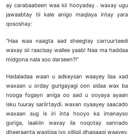
ay carabaabeen waa kii hooyaday . waxay ugu
jawaabtay tii kale anigo maqlaya intay yara
qososhay:
“Haa waa naagta aad sheegtay carruurteedi
waxay sii raacisay wallee yaab! Naa ma haddaa
midgona nala soo darseen?!”
Hadaladaa waan u adkeysan waayey ilaa xad
waxaan u orday gurigayagi oon sidaa wax ba
nooga fogayn aniga oo aad u ooyaya ayaan
isku tuuray sariirtaydi. waxan oyaayey saacado
waxaan sug is iri inta hooyo ka imanayso
guriga, laakiin waxay ila noqotay sannado
dheeraanta waqtiga iyo xilligii dhaqaaqi waayey,