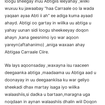
loogu sheegay inuu Abtigiis leeyahay ,wiilki
wuxuu ku jawaabay “haa Carraale oo la wada
yaqaan ayaa Abti ii ah” ee adiga kuma ayaad
ahayd. Abtigi oo gartay in wiilka uu abtiga u
yahay uunan sidi loogu sheekeeyay doqon
ahayn ,kana geesnimo iyo war aqoon
yareyn(aftahanimo) ,aniga waxaan ahay
Abtigaa Carraale Ciire.
Wa lays aqoonsaday ,waxayna isu raaceen
deegaanka abtiga ,maadaama uu Abtiga aad u
doonayay in uu deegaankiisa ku war geliyo
sheekadi dhax martay isaga iyo wiilka
walaashiis,si dadka u bartaan,maragna uga
noqdaan in aynan walaashiis dhalin wiil Doqon