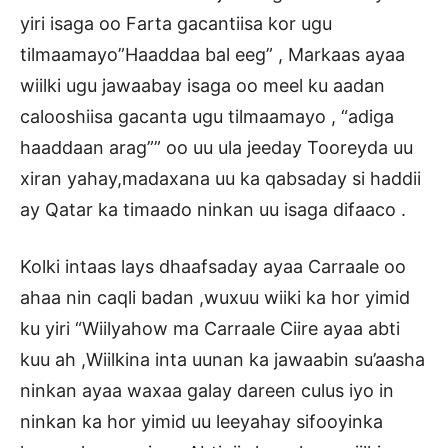
yiri isaga oo Farta gacantiisa kor ugu
tilmaamayo”Haaddaa bal eeg” , Markaas ayaa
wiilki ugu jawaabay isaga oo meel ku aadan
calooshiisa gacanta ugu tilmaamayo , “adiga
haaddaan arag”” oo uu ula jeeday Tooreyda uu
xiran yahay,madaxana uu ka qabsaday si haddii
ay Qatar ka timaado ninkan uu isaga difaaco .
Kolki intaas lays dhaafsaday ayaa Carraale oo
ahaa nin caqli badan ,wuxuu wiiki ka hor yimid
ku yiri “Wiilyahow ma Carraale Ciire ayaa abti
kuu ah ,Wiilkina inta uunan ka jawaabin su’aasha
ninkan ayaa waxaa galay dareen culus iyo in
ninkan ka hor yimid uu leeyahay sifooyinka