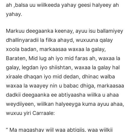
ah ,balsa uu wiilkeeda yahay geesi halyeey ah
yahay.
Markuu deegaanka keenay, ayuu isu ballamiyey
dhallinyaradii la filka ahayd, wuxuuna qalay
xoola badan, markaasaa waxaa la galay,
Baraten, Mid lug ah iyo mid faras ah, waxaa la
galay, legdan iyo shiishtan, waxaa la galay hal
xiraale dhaqan iyo mid dedan, dhinac walba
waxaa la waayey nin u babac dhiga, markaasaa
dadkii deegaanka ee abtiyaasha wiilka u ahaa
weydiiyeen, wiilkan halyeeyga kuma ayuu ahaa,
wuxuu yiri Carraale:
“ Ma maqashay wiil waa abtigiis, waa wiilkii