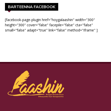
BARTEENNA FACEBOOK
[facebook-page-plugin href="hoygalaashin" width="300"
height="300" cover="false" facepile="false" cta="false"
small="false" adapt="true" link="false" method="iframe" ]