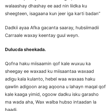
walaashay dhashay ee aad nin liidka ku
sheegteen, isagaana kun jeer iga karti badan”
Dadkii ayaa Afka gacanta saaray, hubsiimadii
Carraale waxay keentay guul weyn.
Dulucda sheekada.
Qofna haku miisaamin qof kale wuxuu ka
sheegay ee waxaad ku miisaantaa waxaad
adigu kala kulanto, hebel waa waxaas haku
qawlin adigoon arag aqoona u lahayn maqal qof
kale kaaga yimid, ogoow dadku isku garasho
ma wada aha, Wax walba hubso intaadan la
haadi.