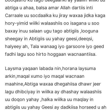
abtiga u ahaa, balsa amar Allah dartiis inti
Carraale uu socdaalka ku jiray waxaa jidka kaga
hory-yimid wiilki walaashiis oo isagana u soo
baxay inuu salaan ugu tago abtigiis ,looguna
sheegay in Abtigiis uu yahay geesi,deeqsi,
halyeey ah, Tala wanaag iyo garsoore iyo geed
fadhi lagu soo hirto hoggaan wacnaantiisa.
Laysma yaqaan labada nin,horana laysuma
arkin,maqal xumo iyo maqal wacnaan
maahine,Abtiga waxaa dhegahiisa dhawr jeer
lagu dhibciyay in wiilka ay dhashay walaashiis
uu doqon yahay ,halka wiilka uu maqlay in
abtigiis uu yahay Geesi ay dadkiisa horseed u ah