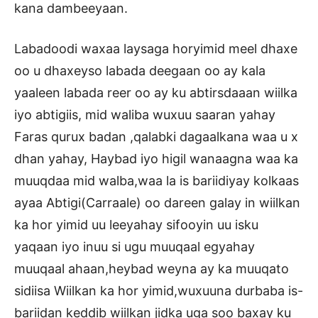
kana dambeeyaan.
Labadoodi waxaa laysaga horyimid meel dhaxe
oo u dhaxeyso labada deegaan oo ay kala
yaaleen labada reer oo ay ku abtirsdaaan wiilka
iyo abtigiis, mid waliba wuxuu saaran yahay
Faras qurux badan ,qalabki dagaalkana waa u x
dhan yahay, Haybad iyo higil wanaagna waa ka
muuqdaa mid walba,waa la is bariidiyay kolkaas
ayaa Abtigi(Carraale) oo dareen galay in wiilkan
ka hor yimid uu leeyahay sifooyin uu isku
yaqaan iyo inuu si ugu muuqaal egyahay
muuqaal ahaan,heybad weyna ay ka muuqato
sidiisa Wiilkan ka hor yimid,wuxuuna durbaba is-
bariidan keddib wiilkan jidka uga soo baxay ku