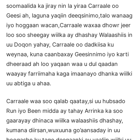
soomaalida ka jiray nin la yiraa Carraale oo
Geesi ah, laguna yaqiin deeqsinimo,talo wanaag
iyo hoggaan wacan,Carraale waxaa dhowr jeer
loo soo sheegay wiilka ay dhashay Walaashiis in
uu Doqon yahay, Carraale oo dadkiisa ku
weynaa, kuna caanbaxay Geesinnimo iyo karti
dheeraad ah loo yaqaan waa u dul qaadan
waayay farriimaha kaga imaanayo dhanka wiilki
uu abtiga u ahaa.
Carraale waa soo qalab qaatay,si uu hubsado
Run iyo Been midda ay tahay Arrinka ka soo
gaarayay dhinaca wiilka walaashiis dhashay,
kumana diirsan,wuxuuna go’aansaday in uu
booqasho ku tago deegaanki ay yaaliin wiilki uu