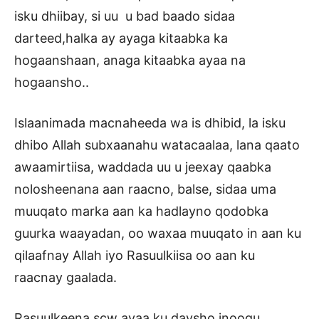
isku dhiibay, si uu u bad baado sidaa
darteed,halka ay ayaga kitaabka ka
hogaanshaan, anaga kitaabka ayaa na
hogaansho..
Islaanimada macnaheeda wa is dhibid, la isku
dhibo Allah subxaanahu watacaalaa, lana qaato
awaamirtiisa, waddada uu u jeexay qaabka
nolosheenana aan raacno, balse, sidaa uma
muuqato marka aan ka hadlayno qodobka
guurka waayadan, oo waxaa muuqato in aan ku
qilaafnay Allah iyo Rasuulkiisa oo aan ku
raacnay gaalada.
Rasuulkeena scw ayaa ku daysho inoogu