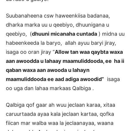
Suubanaheena csw haweenkiisa badanaa,
dharka marka uu u qeebiyo, dhuunigana u
qeebiyo, (
dhuuni micanaha cuntada
) midna uu
habeenkeeda la baryo, allah ayuu baryi jiray,
isaga oo oran jiray “
Allow tan waa qaybta waxa
aan awoodda u lahaay maamuliddooda, ee ha ii
qaban waxa aan awooda u lahayn
maamuliddooda ee aad adiga awoodid”
isaga
oo uga dan lahaa markaas Qalbiga .
Qalbiga qof gaar ah wuu jeclaan karaa, xitaa
caruurtaada ayaa kala jeclaan kartaa, qofka
fiican mar walba waa la jeclaanayaa, waana