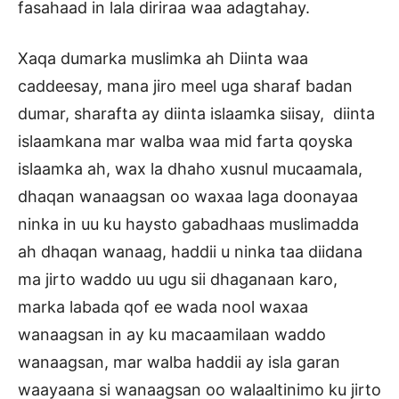
fasahaad in lala diriraa waa adagtahay.
Xaqa dumarka muslimka ah Diinta waa
caddeesay, mana jiro meel uga sharaf badan
dumar, sharafta ay diinta islaamka siisay, diinta
islaamkana mar walba waa mid farta qoyska
islaamka ah, wax la dhaho xusnul mucaamala,
dhaqan wanaagsan oo waxaa laga doonayaa
ninka in uu ku haysto gabadhaas muslimadda
ah dhaqan wanaag, haddii u ninka taa diidana
ma jirto waddo uu ugu sii dhaganaan karo,
marka labada qof ee wada nool waxaa
wanaagsan in ay ku macaamilaan waddo
wanaagsan, mar walba haddii ay isla garan
waayaana si wanaagsan oo walaaltinimo ku jirto