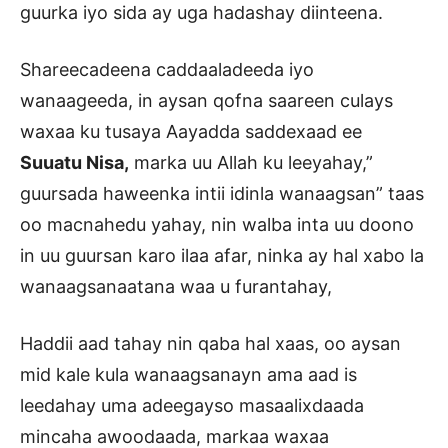
guurka iyo sida ay uga hadashay diinteena.
Shareecadeena caddaaladeeda iyo
wanaageeda, in aysan qofna saareen culays
waxaa ku tusaya Aayadda saddexaad ee
Suuatu Nisa,
marka uu Allah ku leeyahay,”
guursada haweenka intii idinla wanaagsan” taas
oo macnahedu yahay, nin walba inta uu doono
in uu guursan karo ilaa afar, ninka ay hal xabo la
wanaagsanaatana waa u furantahay,
Haddii aad tahay nin qaba hal xaas, oo aysan
mid kale kula wanaagsanayn ama aad is
leedahay uma adeegayso masaalixdaada
mincaha awoodaada, markaa waxaa