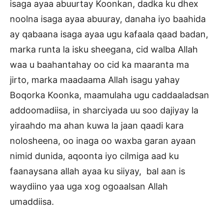
isaga ayaa abuurtay Koonkan, dadka ku dhex
noolna isaga ayaa abuuray, danaha iyo baahida
ay qabaana isaga ayaa ugu kafaala qaad badan,
marka runta la isku sheegana, cid walba Allah
waa u baahantahay oo cid ka maaranta ma
jirto, marka maadaama Allah isagu yahay
Boqorka Koonka, maamulaha ugu caddaaladsan
addoomadiisa, in sharciyada uu soo dajiyay la
yiraahdo ma ahan kuwa la jaan qaadi kara
nolosheena, oo inaga oo waxba garan ayaan
nimid dunida, aqoonta iyo cilmiga aad ku
faanaysana allah ayaa ku siiyay, bal aan is
waydiino yaa uga xog ogoaalsan Allah
umaddiisa.