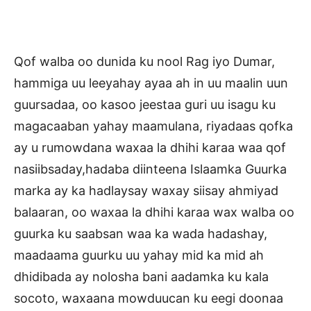
Qof walba oo dunida ku nool Rag iyo Dumar,
hammiga uu leeyahay ayaa ah in uu maalin uun
guursadaa, oo kasoo jeestaa guri uu isagu ku
magacaaban yahay maamulana, riyadaas qofka
ay u rumowdana waxaa la dhihi karaa waa qof
nasiibsaday,hadaba diinteena Islaamka Guurka
marka ay ka hadlaysay waxay siisay ahmiyad
balaaran, oo waxaa la dhihi karaa wax walba oo
guurka ku saabsan waa ka wada hadashay,
maadaama guurku uu yahay mid ka mid ah
dhidibada ay nolosha bani aadamka ku kala
socoto, waxaana mowduucan ku eegi doonaa