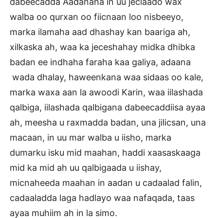
dabeecadda Aadanaha in uu jeclaado wax
walba oo qurxan oo fiicnaan loo nisbeeyo,
marka ilamaha aad dhashay kan baariga ah,
xilkaska ah, waa ka jeceshahay midka dhibka
badan ee indhaha faraha kaa galiya, adaana
wada dhalay, haweenkana waa sidaas oo kale,
marka waxa aan la awoodi Karin, waa iilashada
qalbiga, iilashada qalbigana dabeecaddiisa ayaa
ah, meesha u raxmadda badan, una jilicsan, una
macaan, in uu mar walba u iisho, marka
dumarku isku mid maahan, haddi xaasaskaaga
mid ka mid ah uu qalbigaada u iishay,
micnaheeda maahan in aadan u cadaalad falin,
cadaaladda laga hadlayo waa nafaqada, taas
ayaa muhiim ah in la simo.