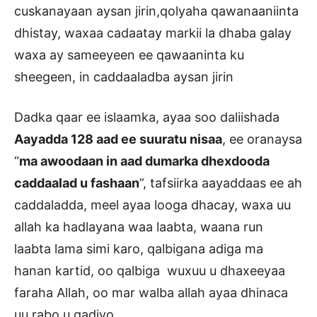
cuskanayaan aysan jirin,qolyaha qawanaaniinta
dhistay, waxaa cadaatay markii la dhaba galay
waxa ay sameeyeen ee qawaaninta ku
sheegeen, in caddaaladba aysan jirin
Dadka qaar ee islaamka, ayaa soo daliishada
Aayadda 128 aad ee suuratu nisaa
, ee oranaysa
“
ma awoodaan in aad dumarka dhexdooda
caddaalad u fashaan
”, tafsiirka aayaddaas ee ah
caddaladda, meel ayaa looga dhacay, waxa uu
allah ka hadlayana waa laabta, waana run
laabta lama simi karo, qalbigana adiga ma
hanan kartid, oo qalbiga wuxuu u dhaxeeyaa
faraha Allah, oo mar walba allah ayaa dhinaca
uu rabo u gadiyo.