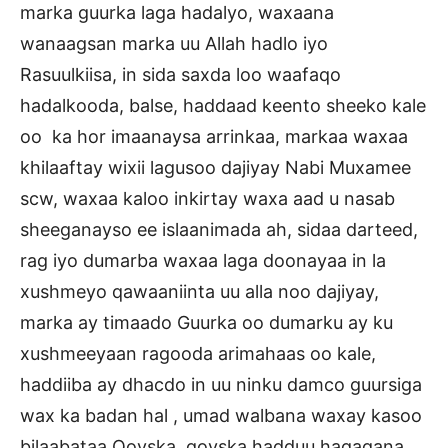
marka guurka laga hadalyo, waxaana
wanaagsan marka uu Allah hadlo iyo
Rasuulkiisa, in sida saxda loo waafaqo
hadalkooda, balse, haddaad keento sheeko kale
oo ka hor imaanaysa arrinkaa, markaa waxaa
khilaaftay wixii lagusoo dajiyay Nabi Muxamee
scw, waxaa kaloo inkirtay waxa aad u nasab
sheeganayso ee islaanimada ah, sidaa darteed,
rag iyo dumarba waxaa laga doonayaa in la
xushmeyo qawaaniinta uu alla noo dajiyay,
marka ay timaado Guurka oo dumarku ay ku
xushmeeyaan ragooda arimahaas oo kale,
haddiiba ay dhacdo in uu ninku damco guursiga
wax ka badan hal , umad walbana waxay kasoo
bilaabataa Qoyska, qoyska hadduu hagagana