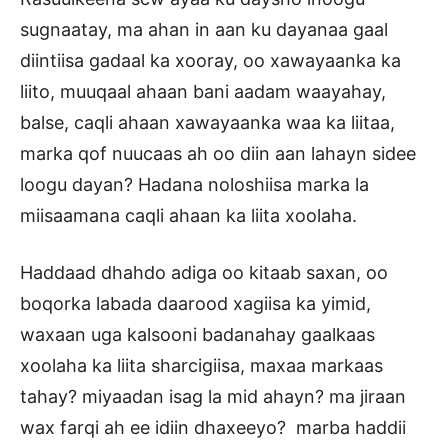
sugnaatay, ma ahan in aan ku dayanaa gaal
diintiisa gadaal ka xooray, oo xawayaanka ka
liito, muuqaal ahaan bani aadam waayahay,
balse, caqli ahaan xawayaanka waa ka liitaa,
marka qof nuucaas ah oo diin aan lahayn sidee
loogu dayan? Hadana noloshiisa marka la
miisaamana caqli ahaan ka liita xoolaha.
Haddaad dhahdo adiga oo kitaab saxan, oo
boqorka labada daarood xagiisa ka yimid,
waxaan uga kalsooni badanahay gaalkaas
xoolaha ka liita sharcigiisa, maxaa markaas
tahay? miyaadan isag la mid ahayn? ma jiraan
wax farqi ah ee idiin dhaxeeyo? marba haddii