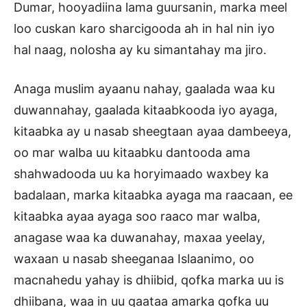
Dumar, hooyadiina lama guursanin, marka meel
loo cuskan karo sharcigooda ah in hal nin iyo
hal naag, nolosha ay ku simantahay ma jiro.
Anaga muslim ayaanu nahay, gaalada waa ku
duwannahay, gaalada kitaabkooda iyo ayaga,
kitaabka ay u nasab sheegtaan ayaa dambeeya,
oo mar walba uu kitaabku dantooda ama
shahwadooda uu ka horyimaado waxbey ka
badalaan, marka kitaabka ayaga ma raacaan, ee
kitaabka ayaa ayaga soo raaco mar walba,
anagase waa ka duwanahay, maxaa yeelay,
waxaan u nasab sheeganaa Islaanimo, oo
macnahedu yahay is dhiibid, qofka marka uu is
dhiibana, waa in uu qaataa amarka qofka uu