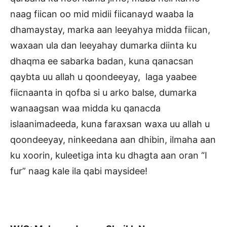
naag fiican oo mid midii fiicanayd waaba la
dhamaystay, marka aan leeyahya midda fiican,
waxaan ula dan leeyahay dumarka diinta ku
dhaqma ee sabarka badan, kuna qanacsan
qaybta uu allah u qoondeeyay, laga yaabee
fiicnaanta in qofba si u arko balse, dumarka
wanaagsan waa midda ku qanacda
islaanimadeeda, kuna faraxsan waxa uu allah u
qoondeeyay, ninkeedana aan dhibin, ilmaha aan
ku xoorin, kuleetiga inta ku dhagta aan oran “I
fur” naag kale ila qabi maysidee!