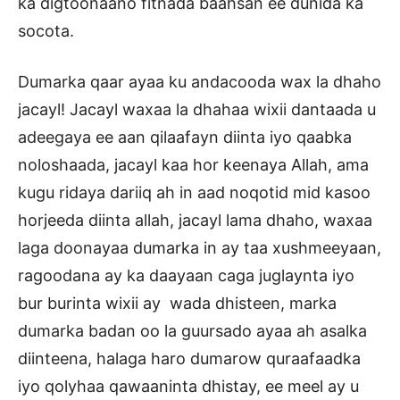
ka digtoonaano fitnada baahsan ee dunida ka
socota.
Dumarka qaar ayaa ku andacooda wax la dhaho
jacayl! Jacayl waxaa la dhahaa wixii dantaada u
adeegaya ee aan qilaafayn diinta iyo qaabka
noloshaada, jacayl kaa hor keenaya Allah, ama
kugu ridaya dariiq ah in aad noqotid mid kasoo
horjeeda diinta allah, jacayl lama dhaho, waxaa
laga doonayaa dumarka in ay taa xushmeeyaan,
ragoodana ay ka daayaan caga juglaynta iyo
bur burinta wixii ay wada dhisteen, marka
dumarka badan oo la guursado ayaa ah asalka
diinteena, halaga haro dumarow quraafaadka
iyo qolyhaa qawaaninta dhistay, ee meel ay u