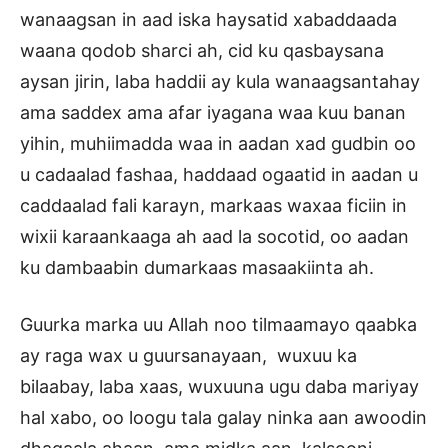
wanaagsan in aad iska haysatid xabaddaada
waana qodob sharci ah, cid ku qasbaysana
aysan jirin, laba haddii ay kula wanaagsantahay
ama saddex ama afar iyagana waa kuu banan
yihin, muhiimadda waa in aadan xad gudbin oo
u cadaalad fashaa, haddaad ogaatid in aadan u
caddaalad fali karayn, markaas waxaa ficiin in
wixii karaankaaga ah aad la socotid, oo aadan
ku dambaabin dumarkaas masaakiinta ah.
Guurka marka uu Allah noo tilmaamayo qaabka
ay raga wax u guursanayaan, wuxuu ka
bilaabay, laba xaas, wuxuuna ugu daba mariyay
hal xabo, oo loogu tala galay ninka aan awoodin