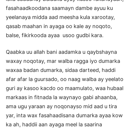
fasahaadkoodana saamayn dambe ayuu ku
yeelanaya midda aad meesha kula xarootay,
qasab maahan in ayaga oo kale ay noqoto,
balse, fikirkooda ayaa usoo gudbi kara.
Qaabka uu allah bani aadamka u qaybshayna
waxay noqotay, mar walba ragga iyo dumarka
waxaa badan dumarka, sidaa darteed, haddi
afar afar la guursado, oo naag walba ay yeelato
guri ay kasoo kacdo oo maamulato, waa hubaal
markaas in fitnada la waynayo gabi ahaanba,
ama ugu yaraan ay noqonayso mid aad u tira
yar, inta wax fasahaadisana dumarka ayaa kow
ka ah, haddii aan ayaga meel la saarina