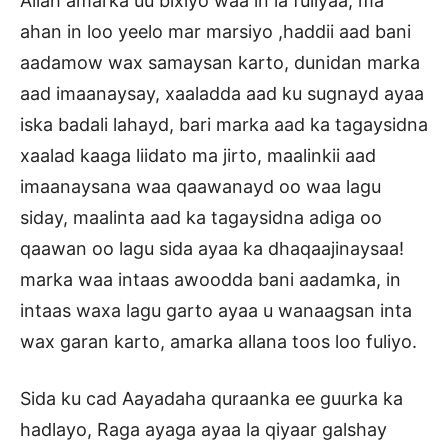
Allah amarka uu bixiyo waa in la fuliyaa, ma
ahan in loo yeelo mar marsiyo ,haddii aad bani
aadamow wax samaysan karto, dunidan marka
aad imaanaysay, xaaladda aad ku sugnayd ayaa
iska badali lahayd, bari marka aad ka tagaysidna
xaalad kaaga liidato ma jirto, maalinkii aad
imaanaysana waa qaawanayd oo waa lagu
siday, maalinta aad ka tagaysidna adiga oo
qaawan oo lagu sida ayaa ka dhaqaajinaysaa!
marka waa intaas awoodda bani aadamka, in
intaas waxa lagu garto ayaa u wanaagsan inta
wax garan karto, amarka allana toos loo fuliyo.
Sida ku cad Aayadaha quraanka ee guurka ka
hadlayo, Raga ayaga ayaa la qiyaar galshay