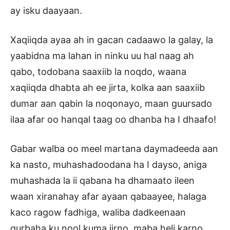
ay isku daayaan.
Xaqiiqda ayaa ah in gacan cadaawo la galay, la
yaabidna ma lahan in ninku uu hal naag ah
qabo, todobana saaxiib la noqdo, waana
xaqiiqda dhabta ah ee jirta, kolka aan saaxiib
dumar aan qabin la noqonayo, maan guursado
ilaa afar oo hanqal taag oo dhanba ha I dhaafo!
Gabar walba oo meel martana daymadeeda aan
ka nasto, muhashadoodana ha I dayso, aniga
muhashada la ii qabana ha dhamaato ileen
waan xiranahay afar ayaan qabaayee, halaga
kaco ragow fadhiga, waliba dadkeenaan
qurbaha ku nool kuma jirno, maba heli karno