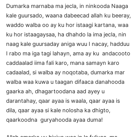
Dumarka marnaba ma jecla, in ninkooda Naaga
kale guursado, waana dabeecad allah ku beeray,
waddo walba oo ay ku hor istaagi kartana, waa
ku hor istaagaysaa, ha dhahdo la ima jecla, nin
naag kale guursaday aniga wuu I nacay, hadduu
I rabo ma iga tagi lahayn, ama ay ku andacooto
caddaalad iima fali karo, mana samayn karo
cadaalad, si walba ay noqotaba, dumarka mar
walba waa kuwa u taagan difaaca danahooda
gaarka ah, dhagartoodana aad ayey u
darantahay, qaar ayaa is waala, qaar ayaa is
dila, qaar ayaa si kale nolosha ka dhigto,
qaarkoodna guryahooda ayaa duma!