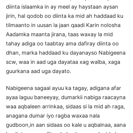
diinta islaamka in ay meel ay haystaan aysan
jirin, hal qodob oo diinta ka mid ah haddaad ku
tilmaanto in uusan la jaan qaadi Karin nolosha
Aadamka maanta jirana, taas waxay la mid
tahay adiga oo taabtay ama dafiray diinta oo
dhan, marka haddaad ku dayanayso Nabigeena
scw, waa in aad uga dayataa xag walba, xaga
guurkana aad uga dayato.
Nabigeena sagaal ayuu ka tagay, adigana afar
ayaa laguu baneeyay, dumarkii nabiga raacayna
waa aqbaleen arrinkaa, sidaas si la mid ah raga,
anagana dumar iyo ragba waxaa nala
gudboon,in aan sidaas oo kale u aqbalnaa, aana