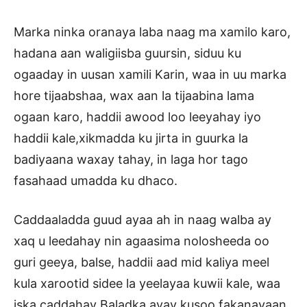
Marka ninka oranaya laba naag ma xamilo karo,
hadana aan waligiisba guursin, siduu ku
ogaaday in uusan xamili Karin, waa in uu marka
hore tijaabshaa, wax aan la tijaabina lama
ogaan karo, haddii awood loo leeyahay iyo
haddii kale,xikmadda ku jirta in guurka la
badiyaana waxay tahay, in laga hor tago
fasahaad umadda ku dhaco.
Caddaaladda guud ayaa ah in naag walba ay
xaq u leedahay nin agaasima nolosheeda oo
guri geeya, balse, haddii aad mid kaliya meel
kula xarootid sidee la yeelayaa kuwii kale, waa
iska caddahay Baladka ayay kusoo fakanayaan,