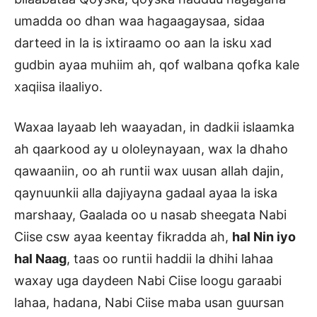
umadda oo dhan waa hagaagaysaa, sidaa
darteed in la is ixtiraamo oo aan la isku xad
gudbin ayaa muhiim ah, qof walbana qofka kale
xaqiisa ilaaliyo.
Waxaa layaab leh waayadan, in dadkii islaamka
ah qaarkood ay u ololeynayaan, wax la dhaho
qawaaniin, oo ah runtii wax uusan allah dajin,
qaynuunkii alla dajiyayna gadaal ayaa la iska
marshaay, Gaalada oo u nasab sheegata Nabi
Ciise csw ayaa keentay fikradda ah,
hal Nin iyo
hal Naag
, taas oo runtii haddii la dhihi lahaa
waxay uga daydeen Nabi Ciise loogu garaabi
lahaa, hadana, Nabi Ciise maba usan guursan