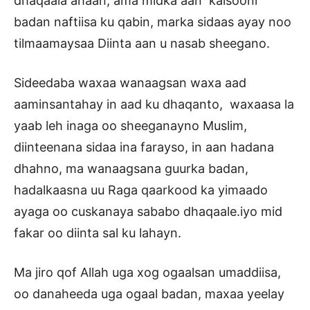
dhaqaala ahaan, ama midka aan kalsooni
badan naftiisa ku qabin, marka sidaas ayay noo
tilmaamaysaa Diinta aan u nasab sheegano.
Sideedaba waxaa wanaagsan waxa aad
aaminsantahay in aad ku dhaqanto, waxaasa la
yaab leh inaga oo sheeganayno Muslim,
diinteenana sidaa ina farayso, in aan hadana
dhahno, ma wanaagsana guurka badan,
hadalkaasna uu Raga qaarkood ka yimaado
ayaga oo cuskanaya sababo dhaqaale.iyo mid
fakar oo diinta sal ku lahayn.
Ma jiro qof Allah uga xog ogaalsan umaddiisa,
oo danaheeda uga ogaal badan, maxaa yeelay