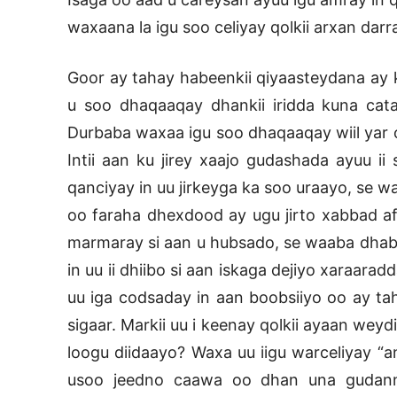
waxaana la igu soo celiyay qolkii arxan dar
Goor ay tahay habeenkii qiyaasteydana ay
u soo dhaqaaqay dhankii iridda kuna cata
Durbaba waxaa igu soo dhaqaaqay wiil yar o
Intii aan ku jirey xaajo gudashada ayuu ii
qanciyay in uu jirkeyga ka soo uraayo, se wa
oo faraha dhexdood ay ugu jirto xabbad 
marmaray si aan u hubsado, se waaba dhab
in uu ii dhiibo si aan iskaga dejiyo xaraarad
uu iga codsaday in aan boobsiiyo oo ay ta
sigaar. Markii uu i keenay qolkii ayaan wey
loogu diidaayo? Waxa uu iigu warceliyay “a
usoo jeedno caawa oo dhan una gudann