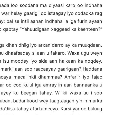
ihada loo socdana ma qiyaasi karo oo indhaha
 war helay gaarigii oo istaagay iyo codadka rag
y; bal se intii aanan indhaha la iga furin ayaan
soo qabtay “Yahuudigaan xaggeed ka keenteen?”
saga dhan dhiig iyo arxan darro ay ka muuqdaan.
isu dhaafsaday si aan u fakaro. Waxa ugu weyn
an isu moodey iyo sida aan halkaan ka noqdey.
markii aan soo raacaayay gaarigaan? Haddana
aya macallinkii dhammaa? Anfariir iyo fajac
yar oo cod kulul igu amray in aan bannaanka u
 ayey ku beegan tahay. Wiilkii waxa uu i soo
uuban, badankood wey taagtaagan yihiin marka
a’diisu tahay afartameeyo. Kursi yar oo buluug