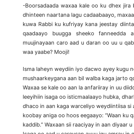
-Boorsadaada waxaa kale oo ku dhex jira
dhinteen naartana lagu cadaabaayo, maxaa k
kuwa Rabbi ku kufriyay kana jeestay diint
qaadaayo buugga sheeko fanneedda ah
muujinayaan caro aad u daran oo uu u qab
waa yaabe? Mooji!
Isma laheyn weydiin iyo dacwo ayey kugu 
mushaarkeygana aan bil walba kaga jarto q
Waxaa se kale oo aan la anfariiray in uu di
leeyihiin isaga oo isticmaalaayo hubka, dha
dhaco in aan kaga warceliyo weydiintiisa 
koobay aniga oo hoos eegaayo: “Waan ku q
kaddib.” Waxaan sii raaciyay in aan diyaar 
Isaga oo aad u careysan ayuu igu amray in qol