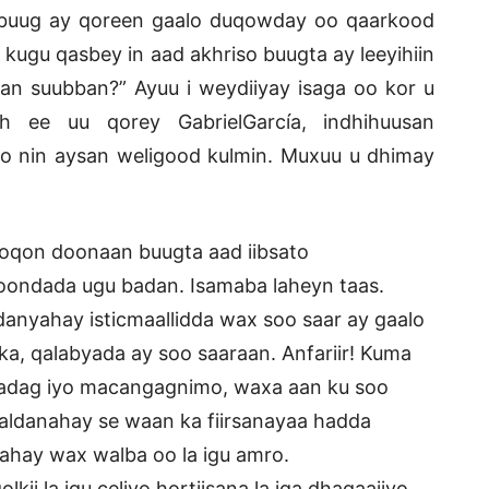
 buug ay qoreen gaalo duqowday oo qaarkood
ugu qasbey in aad akhriso buugta ay leeyihiin
aan suubban?” Ayuu i weydiiyay isaga oo kor u
 ee uu qorey GabrielGarcía, indhihuusan
o nin aysan weligood kulmin. Muxuu u dhimay
noqon doonaan buugta aad iibsato
oondada ugu badan. Isamaba laheyn taas.
iddanyahay isticmaallidda wax soo saar ay gaalo
rka, qalabyada ay soo saaraan. Anfariir! Kuma
si adag iyo macangagnimo, waxa aan ku soo
aldanahay se waan ka fiirsanayaa hadda
u ahay wax walba oo la igu amro.
kii la igu celiyo hortiisana la iga dhaqaajiyo,