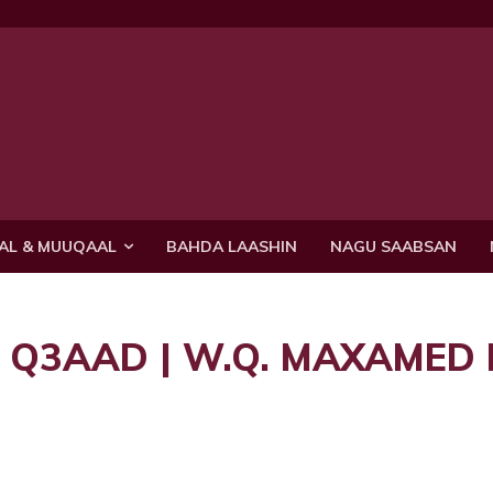
AL & MUUQAAL
BAHDA LAASHIN
NAGU SAABSAN
 Q3AAD | W.Q. MAXAMED 