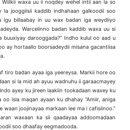
. Wiilkii waxa uu ii noqdey wehel intii aan la so
a jooggiisii kaddib indhahaan galkoodii soo
 igu billaabay in uu wax badan iga weydiiyo
adeyda. Warcelinno badan kaddib waxa uu si
ka buuxiyay darooggada?” Indho kulul oo aad u
oo ay hortaallo boorsadeydii misana gacantiisa
a.
 tiro badan ayaa iga yeereysa. Markii hore oo
daan si la mid ah ayuu wadnuhu ii garaacmayey
indo ayey ku jireen laakiin tookadaan waxey ku
 oo isla maqan ayaan ku dhahay “Amiir, aniga
waan joojinayaa markaan lee ma i cafisiinoo.”
 daran waxaan ka sii qaadayaa addoomadaan
oodii soo dhaafay eegmadooda.