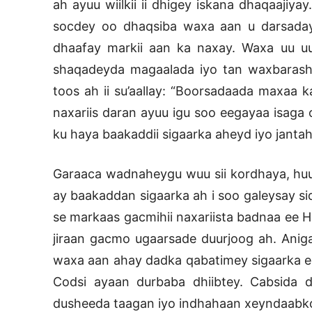
ah ayuu wiilkii ii dhigey iskana dhaqaajiyay
socdey oo dhaqsiba waxa aan u darsaday l
dhaafay markii aan ka naxay. Waxa uu uu
shaqadeyda magaalada iyo tan waxbarash
toos ah ii su’aallay: “Boorsadaada maxaa 
naxariis daran ayuu igu soo eegayaa isaga 
ku haya baakaddii sigaarka aheyd iyo jantah
Garaaca wadnaheygu wuu sii kordhaya, huuf
ay baakaddan sigaarka ah i soo galeysay si
se markaas gacmihii naxariista badnaa ee H
jiraan gacmo ugaarsade duurjoog ah. Aniga
waxa aan ahay dadka qabatimey sigaarka ee 
Codsi ayaan durbaba dhiibtey. Cabsida
dusheeda taagan iyo indhahaan xeyndaabk