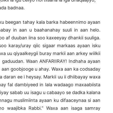
rada badnaa.
 ku beegan tahay kala barka habeennimo ayaan
abay in aan u baahanahay suuli in aan helo.
o af duuban iina soo kaxeeyay dhankii suuliga.
 soo karay/uray qiic sigaar markaas ayaan isku
xa uu qiyaalkeygii buray markii aan arkey wiilkii
af gaduudan. Waan ANFARIIRAY! Indhaha ayaan
 aan goobjooge u ahay. Waxa aan ka codsaday
da daran ee i heysay. Markii uu ii dhiibayay waxa
hay fal dambiyeed in lala wadaago maxaabiista
diiyay sabab uu isagu u cabaayo se dadka kalana
nnagu muslimiinta ayaan ku difaaceynaa si aan
o waajibka Rabbi.” Waxa aan isaga samray