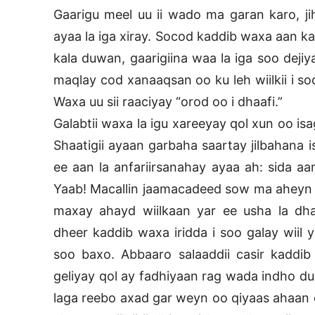
Gaarigu meel uu ii wado ma garan karo, j
ayaa la iga xiray. Socod kaddib waxa aan ka
kala duwan, gaarigiina waa la iga soo dejiya
maqlay cod xanaaqsan oo ku leh wiilkii i 
Waxa uu sii raaciyay “orod oo i dhaafi.”
Galabtii waxa la igu xareeyay qol xun oo i
Shaatigii ayaan garbaha saartay jilbahana 
ee aan la anfariirsanahay ayaa ah: sida a
Yaab! Macallin jaamacadeed sow ma aheyn 
maxay ahayd wiilkaan yar ee usha la dhac
dheer kaddib waxa iridda i soo galay wiil 
soo baxo. Abbaaro salaaddii casir kaddib
geliyay qol ay fadhiyaan rag wada indho d
laga reebo axad gar weyn oo qiyaas ahaan d