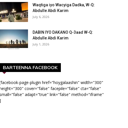
Waqtiga iyo Wacyiga Dadka, W-Q:
Abdulle Abdi Karim
July 6, 2026
DABIN IYO DAKANO Q-3aad W-Q:
Abdulle Abdi Karim
July 1, 2026
BARTEENNA FACEBOOK
[facebook-page-plugin href="hoygalaashin" width="300"
height="300" cover="false" facepile="false" cta="false"
small="false" adapt="true" link="false" method="iframe"
]