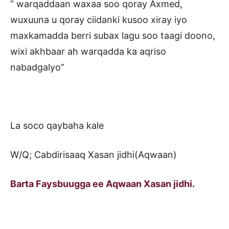
” warqaddaan waxaa soo qoray Axmed,
wuxuuna u qoray ciidanki kusoo xiray iyo
maxkamadda berri subax lagu soo taagi doono,
wixi akhbaar ah warqadda ka aqriso
nabadgalyo”
La soco qaybaha kale
W/Q; Cabdirisaaq Xasan jidhi(Aqwaan)
Barta Faysbuugga ee Aqwaan Xasan jidhi.