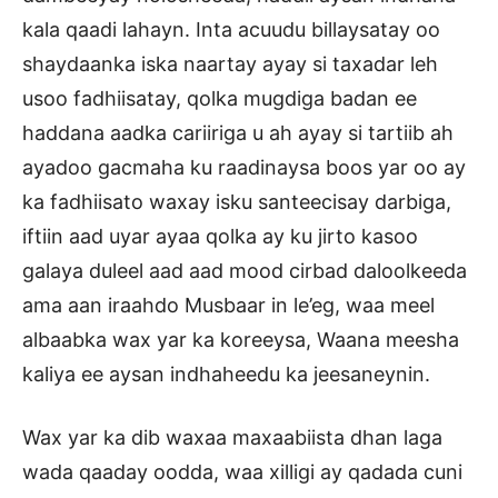
kala qaadi lahayn. Inta acuudu billaysatay oo
shaydaanka iska naartay ayay si taxadar leh
usoo fadhiisatay, qolka mugdiga badan ee
haddana aadka cariiriga u ah ayay si tartiib ah
ayadoo gacmaha ku raadinaysa boos yar oo ay
ka fadhiisato waxay isku santeecisay darbiga,
iftiin aad uyar ayaa qolka ay ku jirto kasoo
galaya duleel aad aad mood cirbad daloolkeeda
ama aan iraahdo Musbaar in le’eg, waa meel
albaabka wax yar ka koreeysa, Waana meesha
kaliya ee aysan indhaheedu ka jeesaneynin.
Wax yar ka dib waxaa maxaabiista dhan laga
wada qaaday oodda, waa xilligi ay qadada cuni