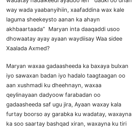
wadatay hadalkeedi ayadoo leh ” dadki oo dhan
way wada yaabanyihiin, xaafaddina wax kale
laguma sheekeysto aanan ka ahayn
akhbaartaada” Maryan inta daaqaddi usoo
dhowaatay ayay ayaan waydiisay Waa sidee
Xaalada Axmed?
Maryan waxaa gadaasheeda ka baxaya bulxan
iyo sawaxan badan iyo hadalo taagtaagan oo
aan xushmadi ku dheehnayn, waxaa
qeylinayaan dadyoow farabadan oo
gadaasheeda saf ugu jira, Ayaan waxay kala
furtay boorso ay garabka ku wadatay, waxayna
ka soo saartay bashqad xiran, waxayna ku tiri