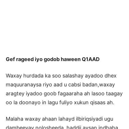
Gef rageed iyo godob haween Q1AAD
Waxay hurdada ka soo salashay ayadoo dhex
maquuranaysa riyo aad u cabsi badan,waxay
aragtey iyadoo goob fagaaraha ah lasoo taagay
oo la doonayo in lagu fuliyo xukun qisaas ah.
Malaha waxay ahaan lahayd ilbiriqsiyadi ugu
dambeeyay nolosheeda, haddii aysan indhaha