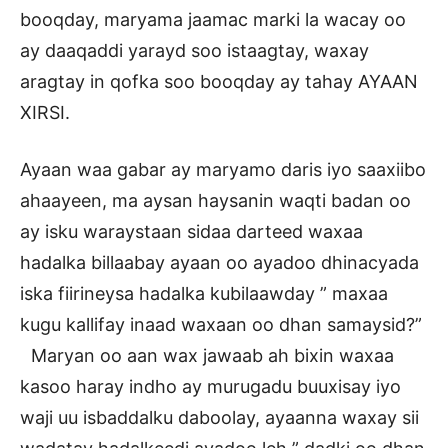
booqday, maryama jaamac marki la wacay oo
ay daaqaddi yarayd soo istaagtay, waxay
aragtay in qofka soo booqday ay tahay AYAAN
XIRSI.
Ayaan waa gabar ay maryamo daris iyo saaxiibo
ahaayeen, ma aysan haysanin waqti badan oo
ay isku waraystaan sidaa darteed waxaa
hadalka billaabay ayaan oo ayadoo dhinacyada
iska fiirineysa hadalka kubilaawday ” maxaa
kugu kallifay inaad waxaan oo dhan samaysid?”
Maryan oo aan wax jawaab ah bixin waxaa
kasoo haray indho ay murugadu buuxisay iyo
waji uu isbaddalku daboolay, ayaanna waxay sii