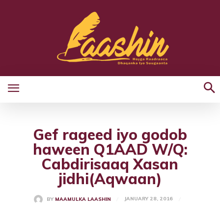
Gef rageed iyo godob
haween Q1AAD W/Q:
Cabdirisaaq Xasan
jidhi(Aqwaan)
JANUARY 28, 2016
BY
MAAMULKA LAASHIN