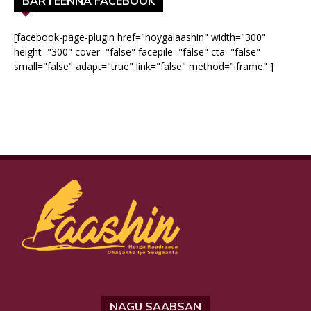
BARTEENNA FACEBOOK
[facebook-page-plugin href="hoygalaashin" width="300"
height="300" cover="false" facepile="false" cta="false"
small="false" adapt="true" link="false" method="iframe" ]
NAGU SAABSAN