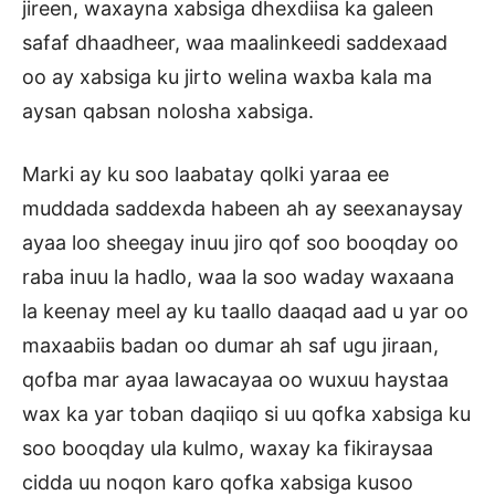
jireen, waxayna xabsiga dhexdiisa ka galeen
safaf dhaadheer, waa maalinkeedi saddexaad
oo ay xabsiga ku jirto welina waxba kala ma
aysan qabsan nolosha xabsiga.
Marki ay ku soo laabatay qolki yaraa ee
muddada saddexda habeen ah ay seexanaysay
ayaa loo sheegay inuu jiro qof soo booqday oo
raba inuu la hadlo, waa la soo waday waxaana
la keenay meel ay ku taallo daaqad aad u yar oo
maxaabiis badan oo dumar ah saf ugu jiraan,
qofba mar ayaa lawacayaa oo wuxuu haystaa
wax ka yar toban daqiiqo si uu qofka xabsiga ku
soo booqday ula kulmo, waxay ka fikiraysaa
cidda uu noqon karo qofka xabsiga kusoo